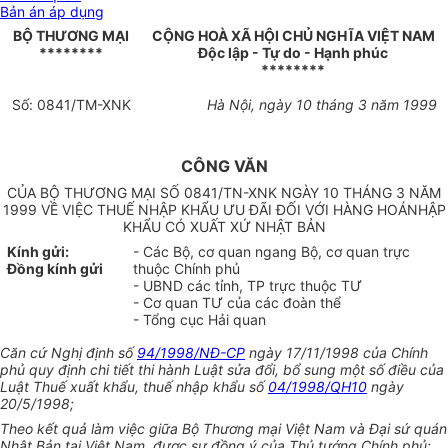
Bản án áp dụng
BỘ THƯƠNG MẠI
CỘNG HOÀ XÃ HỘI CHỦ NGHĨA VIỆT NAM
********
Độc lập - Tự do - Hạnh phúc
********
Số: 0841/TM-XNK
Hà Nội, ngày 10 tháng 3 năm 1999
CÔNG VĂN
CỦA BỘ THƯƠNG MẠI SỐ 0841/TN-XNK NGÀY 10 THÁNG 3 NĂM
1999 VỀ VIỆC THUẾ NHẬP KHẨU ƯU ĐÃI ĐỐI VỚI HÀNG HOÁNHẬP
KHẨU CÓ XUẤT XỨ NHẬT BẢN
Kính gửi:
- Các Bộ, cơ quan ngang Bộ, cơ quan trực
Đồng kính gửi
thuộc Chính phủ
- UBND các tỉnh, TP trực thuộc TƯ
- Cơ quan TƯ của các đoàn thể
- Tổng cục Hải quan
Căn cứ Nghị định số
94/1998/NĐ-CP
ngày 17/11/1998 của Chính
phủ quy định chi tiết thi hành Luật sửa đổi, bổ sung một số điều của
Luật Thuế xuất khẩu, thuế nhập khẩu số
04/1998/QH10
ngày
20/5/1998;
Theo kết quả làm việc giữa Bộ Thương mại Việt Nam và Đại sứ quán
Nhật Bản tại Việt Nam, được sự đồng ý của Thủ tướng Chính phủ;