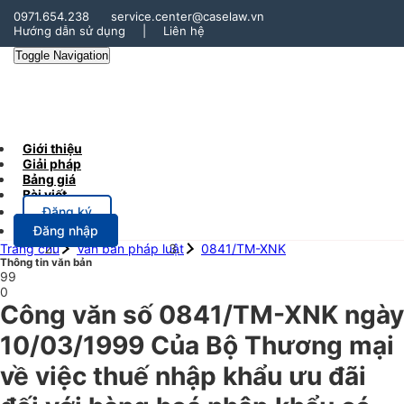
0971.654.238
service.center@caselaw.vn
Hướng dẫn sử dụng
|
Liên hệ
Toggle Navigation
Giới thiệu
Giải pháp
Bảng giá
Bài viết
Đăng ký
Đăng nhập
Trang chủ
Văn bản pháp luật
0841/TM-XNK
Thông tin văn bản
99
0
Công văn số 0841/TM-XNK ngày
10/03/1999 Của Bộ Thương mại
về việc thuế nhập khẩu ưu đãi