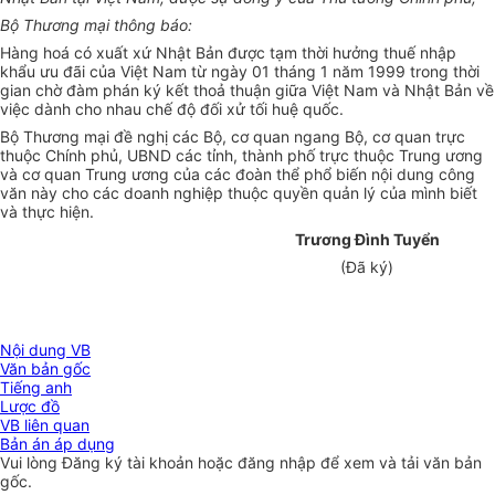
Bộ Thương mại thông báo:
Hàng hoá có xuất xứ Nhật Bản được tạm thời hưởng thuế nhập
khẩu ưu đãi của Việt Nam từ ngày 01 tháng 1 năm 1999 trong thời
gian chờ đàm phán ký kết thoả thuận giữa Việt Nam và Nhật Bản về
việc dành cho nhau chế độ đối xử tối huệ quốc.
Bộ Thương mại đề nghị các Bộ, cơ quan ngang Bộ, cơ quan trực
thuộc Chính phủ, UBND các tỉnh, thành phố trực thuộc Trung ương
và cơ quan Trung ương của các đoàn thể phổ biến nội dung công
văn này cho các doanh nghiệp thuộc quyền quản lý của mình biết
và thực hiện.
Trương Đình Tuyển
(Đã ký)
Nội dung VB
Văn bản gốc
Tiếng anh
Lược đồ
VB liên quan
Bản án áp dụng
Vui lòng
Đăng ký
tài khoản hoặc
đăng nhập
để xem và tải văn bản
gốc.