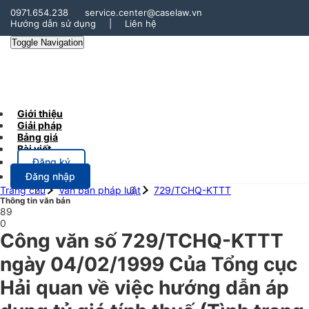
0971.654.238
service.center@caselaw.vn
Hướng dẫn sử dụng
|
Liên hệ
Toggle Navigation
Giới thiệu
Giải pháp
Bảng giá
Bài viết
Đăng ký
Đăng nhập
Trang chủ
Văn bản pháp luật
729/TCHQ-KTTT
Thông tin văn bản
89
0
Công văn số 729/TCHQ-KTTT
ngày 04/02/1999 Của Tổng cục
Hải quan về việc hướng dẫn áp