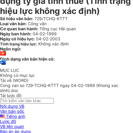
dụng tỷ giá tính thuế (Tình trạng
hiệu lực không xác định)
Số hiệu văn bản:
729/TCHQ-KTTT
Loại văn bản:
Công văn
Cơ quan ban hành:
Tổng cục Hải quan
Ngày ban hành:
04-02-1999
Ngày có hiệu lực:
04-02-2003
Không xác định
Tình trạng hiệu lực:
Ngôn ngữ:
Định dạng văn bản hiện có:
MỤC LỤC
Không có mục lục
Tải về (WORD)
Cong van so 729-TCHQ-KTTT ngay 04-02-1999 (Khong xac
dinh).doc
Tải lược đồ
Nội dung VB
Văn bản gốc
Tiếng anh
Lược đồ
VB liên quan
Bản án áp dụng