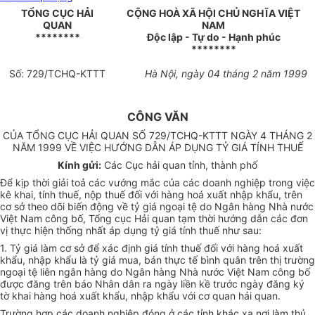
TỔNG CỤC HẢI
CỘNG HOÀ XÃ HỘI CHỦ NGHĨA VIỆT
QUAN
NAM
********
Độc lập - Tự do - Hạnh phúc
********
Số: 729/TCHQ-KTTT
Hà Nội, ngày 04 tháng 2 năm 1999
CÔNG VĂN
CỦA TỔNG CỤC HẢI QUAN SỐ 729/TCHQ-KTTT NGÀY 4 THÁNG 2
NĂM 1999 VỀ VIỆC HƯỚNG DẪN ÁP DỤNG TỶ GIÁ TÍNH THUẾ
Kính gửi:
Các Cục hải quan tỉnh, thành phố
Để kịp thời giải toả các vướng mắc của các doanh nghiệp trong việc
kê khai, tính thuế, nộp thuế đối với hàng hoá xuất nhập khẩu, trên
cơ sở theo dõi biến động về tỷ giá ngoại tệ do Ngân hàng Nhà nước
Việt Nam công bố, Tổng cục Hải quan tạm thời hướng dẫn các đơn
vị thực hiện thống nhất áp dụng tỷ giá tính thuế như sau:
1. Tỷ giá làm cơ sở để xác định giá tính thuế đối với hàng hoá xuất
khẩu, nhập khẩu là tỷ giá mua, bán thực tế bình quân trên thị trường
ngoại tệ liên ngân hàng do Ngân hàng Nhà nước Việt Nam công bố
được đăng trên báo Nhân dân ra ngày liền kề trước ngày đăng ký
tờ khai hàng hoá xuất khẩu, nhập khẩu với cơ quan hải quan.
Trường hợp các doanh nghiệp đóng ở các tỉnh khác xa nơi làm thủ