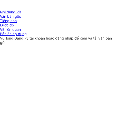
Nội dung VB
Văn bản gốc
Tiếng anh
Lược đồ
VB liên quan
Bản án áp dụng
Vui lòng
Đăng ký
tài khoản hoặc
đăng nhập
để xem và tải văn bản
gốc.