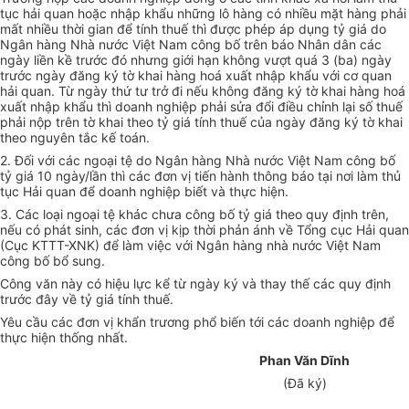
tục hải quan hoặc nhập khẩu những lô hàng có nhiều mặt hàng phải
mất nhiều thời gian để tính thuế thì được phép áp dụng tỷ giá do
Ngân hàng Nhà nước Việt Nam công bố trên báo Nhân dân các
ngày liền kề trước đó nhưng giới hạn không vượt quá 3 (ba) ngày
trước ngày đăng ký tờ khai hàng hoá xuất nhập khẩu với cơ quan
hải quan. Từ ngày thứ tư trở đi nếu không đăng ký tờ khai hàng hoá
xuất nhập khẩu thì doanh nghiệp phải sửa đổi điều chỉnh lại số thuế
phải nộp trên tờ khai theo tỷ giá tính thuế của ngày đăng ký tờ khai
theo nguyên tắc kế toán.
2. Đối với các ngoại tệ do Ngân hàng Nhà nước Việt Nam công bố
tỷ giá 10 ngày/lần thì các đơn vị tiến hành thông báo tại nơi làm thủ
tục Hải quan để doanh nghiệp biết và thực hiện.
3. Các loại ngoại tệ khác chưa công bố tỷ giá theo quy định trên,
nếu có phát sinh, các đơn vị kịp thời phản ánh về Tổng cục Hải quan
(Cục KTTT-XNK) để làm việc với Ngân hàng nhà nước Việt Nam
công bố bổ sung.
Công văn này có hiệu lực kể từ ngày ký và thay thế các quy định
trước đây về tỷ giá tính thuế.
Yêu cầu các đơn vị khẩn trương phổ biến tới các doanh nghiệp để
thực hiện thống nhất.
Phan Văn Dĩnh
(Đã ký)