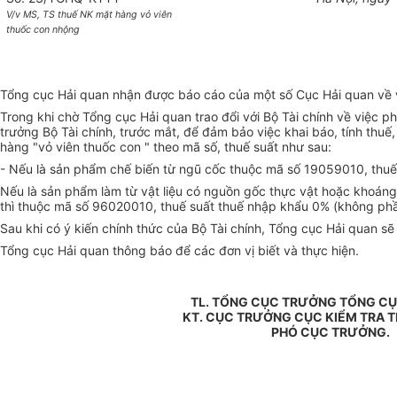
V/v MS, TS thuế NK mặt hàng vỏ viên
thuốc con nhộng
Tổng cục Hải quan nhận được báo cáo của một số Cục Hải quan về v
Trong khi chờ Tổng cục Hải quan trao đổi với Bộ Tài chính về việ
trưởng Bộ Tài chính, trước mắt, để đảm bảo việc khai báo, tính thu
hàng "vỏ viên thuốc con " theo mã số, thuế suất như sau:
- Nếu là sản phẩm chế biến từ ngũ cốc thuộc mã số 19059010, thuế
Nếu là sản phẩm làm từ vật liệu có nguồn gốc thực vật hoặc khoáng 
thì thuộc mã số 96020010, thuế suất thuế nhập khẩu 0% (không phầ
Sau khi có ý kiến chính thức của Bộ Tài chính, Tổng cục Hải quan s
Tổng cục Hải quan thông báo để các đơn vị biết và thực hiện.
TL. TỔNG CỤC TRƯỞNG TỔNG CỤ
KT. CỤC TRƯỞNG CỤC KIỂM TRA T
PHÓ CỤC TRƯỞNG.