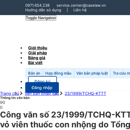
0971.654.238
service.center@caselaw.vn
Hướng dẫn sử dụng
|
Liên hệ
Toggle Navigation
Giới thiệu
Giải pháp
Bảng giá
Bài viết
Bản án
Hợp đồng mẫu
Văn bản pháp luật
Tra cứu 
Đăng ký
Đăng nhập
Trang chủ
Văn bản pháp luật
23/1999/TCHQ-KTTT
Thông tin văn bản
90
0
Công văn số 23/1999/TCHQ-KTTT
vỏ viên thuốc con nhộng do Tổng