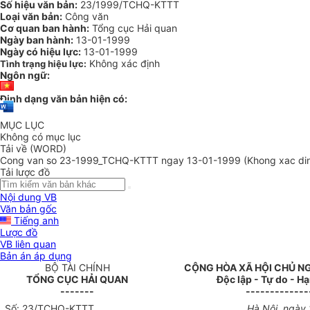
Số hiệu văn bản:
23/1999/TCHQ-KTTT
Loại văn bản:
Công văn
Cơ quan ban hành:
Tổng cục Hải quan
Ngày ban hành:
13-01-1999
Ngày có hiệu lực:
13-01-1999
Không xác định
Tình trạng hiệu lực:
Ngôn ngữ:
Định dạng văn bản hiện có:
MỤC LỤC
Không có mục lục
Tải về (WORD)
Cong van so 23-1999_TCHQ-KTTT ngay 13-01-1999 (Khong xac di
Tải lược đồ
Nội dung VB
Văn bản gốc
Tiếng anh
Lược đồ
VB liên quan
Bản án áp dụng
BỘ TÀI CHÍNH
CỘNG HÒA XÃ HỘI CHỦ N
TỔNG CỤC HẢI QUAN
Độc lập - Tự do - H
-------
-------------
Số: 23/TCHQ-KTTT
Hà Nội, ngày