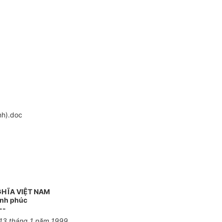
nh).doc
GHĨA VIỆT NAM
ạnh phúc
--
 13 tháng 1 năm 1999