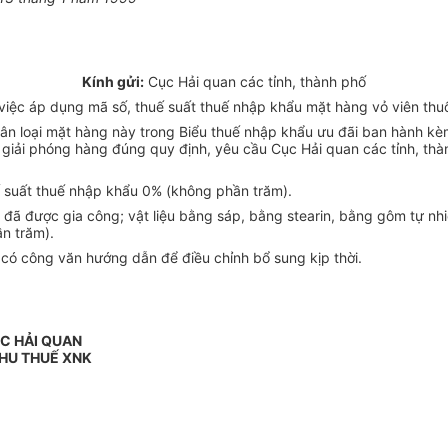
Kính gửi:
Cục Hải quan các tỉnh, thành phố
iệc áp dụng mã số, thuế suất thuế nhập khẩu mặt hàng vỏ viên thuố
c phân loại mặt hàng này trong Biểu thuế nhập khẩu ưu đãi ban hàn
ế, giải phóng hàng đúng quy định, yêu cầu Cục Hải quan các tỉnh, t
 suất thuế nhập khẩu 0% (không phần trăm).
đã được gia công; vật liệu bằng sáp, bằng stearin, bằng gôm tự nhiê
n trăm).
ẽ có công văn hướng dẫn để điều chỉnh bổ sung kịp thời.
C HẢI QUAN
HU THUẾ XNK