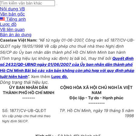
Nội dung VB
Văn bản gốc
Tiếng anh
Lược đồ
VB liên quan
Bản án áp dụng
Caselaw Việt Nam:
“Kể từ ngày 01-06-2007, Công văn số 1877/CV-UB-
QLĐT ngày 19/05/1998 Về cấp phép cho thuê nhà theo Nghị định
56/CP do Ủy ban nhân dân thành phố Hồ Chí Minh Minh ban hành
(Tình trạng hiệu lực không xác định) bị bãi bỏ, thay thế bởi
Quyết định
số 2432/QĐ-UBND ngày 01/06/2007 của Ủy ban nhân dân thành phố
Hồ Chí Minh Bãi bỏ các văn bản không còn phù hợp với quy định pháp
luật hiện hành
”.
Xem thêm
Lược đồ.
Dòng trạng thái hiệu lực.
ỦY BAN NHÂN DÂN
CỘNG HÒA XÃ HỘI CHỦ NGHĨA VIỆT
THÀNH PHỐ HỒ CHÍ MINH
NAM
-------
Độc lập - Tự do - Hạnh phúc
---------
Số: 1877/CV-UB-QLĐT
TP. Hồ Chí Minh, ngày 19 tháng 5 năm
1998
V/v cấp phép cho thuê nhà theo
Nghị định 56/CP.