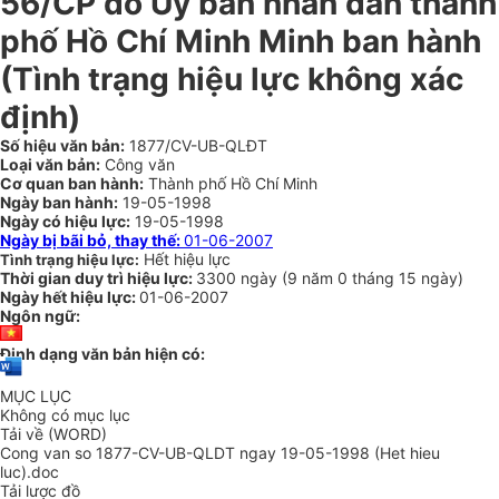
56/CP do Ủy ban nhân dân thành
phố Hồ Chí Minh Minh ban hành
(Tình trạng hiệu lực không xác
định)
Số hiệu văn bản:
1877/CV-UB-QLĐT
Loại văn bản:
Công văn
Cơ quan ban hành:
Thành phố Hồ Chí Minh
Ngày ban hành:
19-05-1998
Ngày có hiệu lực:
19-05-1998
Ngày bị bãi bỏ, thay thế:
01-06-2007
Hết hiệu lực
Tình trạng hiệu lực:
Thời gian duy trì hiệu lực:
3300 ngày
(
9 năm
0 tháng
15 ngày
)
Ngày hết hiệu lực:
01-06-2007
Ngôn ngữ:
Định dạng văn bản hiện có:
MỤC LỤC
Không có mục lục
Tải về (WORD)
Cong van so 1877-CV-UB-QLDT ngay 19-05-1998 (Het hieu
luc).doc
Tải lược đồ