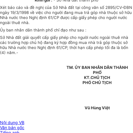
Kính gởi :
- Sở Nhà đất thành phố
Xét báo cáo và đề nghị của Sở Nhà đất tại công văn số 2895/CV-ĐBN
ngày 19/3/1998 về việc cho người đang mua trả góp nhà thuộc sở hữu
Nhà nước theo Nghị định 61/CP được cấp giấy phép cho người nước
ngoài thuê nhà.
Ủy ban nhân dân thành phố chỉ đạo như sau :
Sở Nhà đất giải quyết cấp giấy phép cho người nước ngoài thuê nhà
các trường hợp chủ hộ đang ký hợp đồng mua nhà trả góp thuộc sở
hữu Nhà nước theo Nghị định 61/CP, thời hạn cấp phép tối đa là bốn
(4) năm.-
TM. ỦY BAN NHÂN DÂN THÀNH
PHỐ
KT.CHỦ TỊCH
PHÓ CHỦ TỊCH
Vũ Hùng Việt
Nội dung VB
Văn bản gốc
Tiếng anh