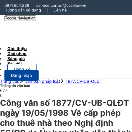
0971.654.238
service.center@caselaw.vn
Hướng dẫn sử dụng
|
Liên hệ
Toggle Navigation
Giới thiệu
Giải pháp
Bảng giá
Bài viết
Đăng ký
Đăng nhập
Trang chủ
Văn bản pháp luật
1877/CV-UB-QLĐT
Thông tin văn bản
677
0
Công văn số 1877/CV-UB-QLĐT
ngày 19/05/1998 Về cấp phép
cho thuê nhà theo Nghị định