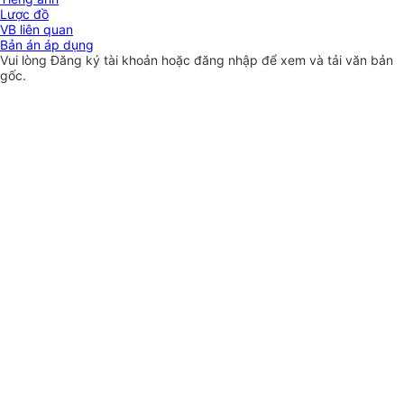
Lược đồ
VB liên quan
Bản án áp dụng
Vui lòng
Đăng ký
tài khoản hoặc
đăng nhập
để xem và tải văn bản
gốc.