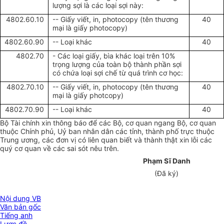
lượng sợi là các loại sợi này:
4802.60.10
-- Giấy viết, in, photocopy (tên thương
40
mại là giấy photocopy)
4802.60.90
-- Loại khác
40
4802.70
- Các loại giấy, bìa khác loại trên 10%
trọng lượng của toàn bộ thành phần sợi
có chứa loại sợi chế từ quá trình cơ học:
4802.70.10
-- Giấy viết, in, photocopy (tên thương
40
mại là giấy photcopy)
4802.70.90
-- Loại khác
40
Bộ Tài chính xin thông báo để các Bộ, cơ quan ngang Bộ, cơ quan
thuộc Chính phủ, Uỷ ban nhân dân các tỉnh, thành phố trực thuộc
Trung ương, các đơn vị có liên quan biết và thành thật xin lỗi các
quý cơ quan về các sai sót nêu trên.
Phạm Sĩ Danh
(Đã ký)
Nội dung VB
Văn bản gốc
Tiếng anh
Lược đồ