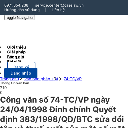
0971.654.238
service.center@caselaw.vn
Hướng dẫn sử dụng
|
Liên hệ
Toggle Navigation
Giới thiệu
Giải pháp
Bảng giá
Bài viết
Đăng ký
Đăng nhập
Trang chủ
Văn bản pháp luật
74-TC/VP
Thông tin văn bản
719
0
Công văn số 74-TC/VP ngày
24/04/1998 Đính chính Quyết
định 383/1998/QĐ/BTC sửa đổi