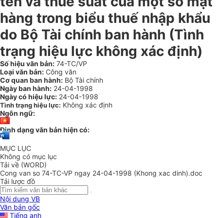
tên và thuế suất của một số mặt
hàng trong biểu thuế nhập khẩu
do Bộ Tài chính ban hành (Tình
trạng hiệu lực không xác định)
Số hiệu văn bản:
74-TC/VP
Loại văn bản:
Công văn
Cơ quan ban hành:
Bộ Tài chính
Ngày ban hành:
24-04-1998
Ngày có hiệu lực:
24-04-1998
Không xác định
Tình trạng hiệu lực:
Ngôn ngữ:
Định dạng văn bản hiện có:
MỤC LỤC
Không có mục lục
Tải về (WORD)
Cong van so 74-TC-VP ngay 24-04-1998 (Khong xac dinh).doc
Tải lược đồ
Nội dung VB
Văn bản gốc
Tiếng anh