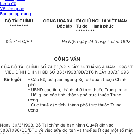
Lược đồ
VB liên quan
Bản án áp dụng
BỘ TÀI CHÍNH
CỘNG HOÀ XÃ HỘI CHỦ NGHĨA VIỆT NAM
********
Độc lập - Tự do - Hạnh phúc
********
Số: 74-TC/VP
Hà Nội, ngày 24 tháng 4 năm 1998
CÔNG VĂN
CỦA BỘ TÀI CHÍNH SỐ 74 TC/VP NGÀY 24 THÁNG 4 NĂM 1998 VỀ
VIỆC ĐÍNH CHÍNH QĐ SỐ 383/1998/QĐ/BTC NGÀY 30/3/1998
Kính gửi:
- Các Bộ, cơ quan ngang Bộ, cơ quan thuộc Chính
phủ
- UBND các tỉnh, thành phố trực thuộc Trung ương
- Hải quan các tỉnh, thành phố trực thuộc Trung
ương
- Cục thuế các tỉnh, thành phố trực thuộc Trung
ương
Ngày 30/3/1998, Bộ Tài chính đã ban hành Quyết định số
383/1998/QĐ/BTC về việc sửa đổi tên và thuế suất của một số mặt