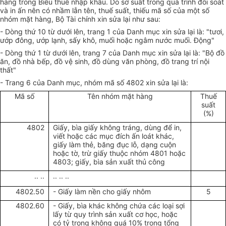
hàng trong Biểu thuế nhập khẩu. Do sơ suất trong quá trình đối soát
và in ấn nên có nhầm lẫn tên, thuế suất, thiếu mã số của một số
nhóm mặt hàng, Bộ Tài chính xin sửa lại như sau:
- Dòng thứ 10 từ dưới lên, trang 1 của Danh mục xin sửa lại là: "tươi,
ướp đông, ướp lạnh, sấy khô, muối hoặc ngâm nước muối. Động"
- Dòng thứ 1 từ dưới lên, trang 7 của Danh mục xin sửa lại là: "Bộ đồ
ăn, đồ nhà bếp, đồ vệ sinh, đồ dùng văn phòng, đồ trang trí nội
thất"
- Trang 6 của Danh mục, nhóm mã số 4802 xin sửa lại là:
Mã số
Tên nhóm mặt hàng
Thuế
suất
(%)
4802
Giấy, bìa giấy không tráng, dùng để in,
viết hoặc các mục đích ấn loát khác,
giấy làm thẻ, băng đục lỗ, dạng cuộn
hoặc tờ, trừ giấy thuộc nhóm 4801 hoặc
4803; giấy, bìa sản xuất thủ công
.. ..
.. .. ..
4802.50
- Giấy làm nền cho giấy nhôm
5
4802.60
- Giấy, bìa khác không chứa các loại sợi
lấy từ quy trình sản xuất cơ học, hoặc
có tỷ trọng không quá 10% trong tổng