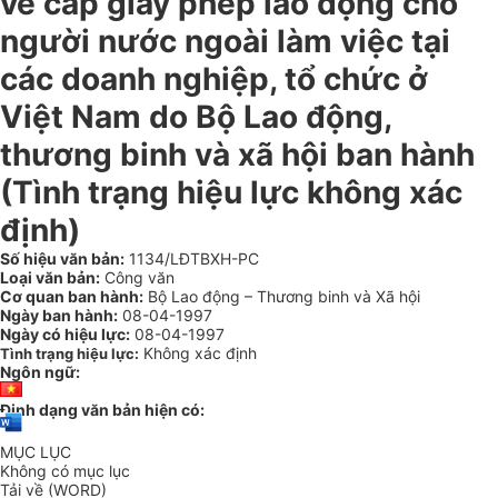
về cấp giấy phép lao động cho
người nước ngoài làm việc tại
các doanh nghiệp, tổ chức ở
Việt Nam do Bộ Lao động,
thương binh và xã hội ban hành
(Tình trạng hiệu lực không xác
định)
Số hiệu văn bản:
1134/LĐTBXH-PC
Loại văn bản:
Công văn
Cơ quan ban hành:
Bộ Lao động – Thương binh và Xã hội
Ngày ban hành:
08-04-1997
Ngày có hiệu lực:
08-04-1997
Không xác định
Tình trạng hiệu lực:
Ngôn ngữ:
Định dạng văn bản hiện có:
MỤC LỤC
Không có mục lục
Tải về (WORD)