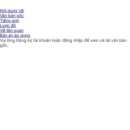
Nội dung VB
Văn bản gốc
Tiếng anh
Lược đồ
VB liên quan
Bản án áp dụng
Vui lòng
Đăng ký
tài khoản hoặc
đăng nhập
để xem và tải văn bản
gốc.