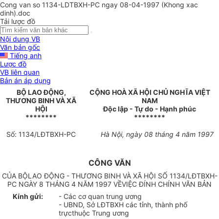
Cong van so 1134-LDTBXH-PC ngay 08-04-1997 (Khong xac
dinh).doc
Tải lược đồ
Nội dung VB
Văn bản gốc
Tiếng anh
Lược đồ
VB liên quan
Bản án áp dụng
BỘ LAO ĐỘNG,
CỘNG HOÀ XÃ HỘI CHỦ NGHĨA VIỆT
THƯƠNG BINH VÀ XÃ
NAM
HỘI
Độc lập - Tự do - Hạnh phúc
********
********
Số: 1134/LĐTBXH-PC
Hà Nội, ngày 08 tháng 4 năm 1997
CÔNG VĂN
CỦA BỘLAO ĐỘNG - THƯƠNG BINH VÀ XÃ HỘI SỐ 1134/LĐTBXH-
PC NGÀY 8 THÁNG 4 NĂM 1997 VỀVIỆC ĐÍNH CHÍNH VĂN BẢN
Kính gửi:
- Các cơ quan trung ương
- UBND, Sở LĐTBXH các tỉnh, thành phố
trựcthuộc Trung ương