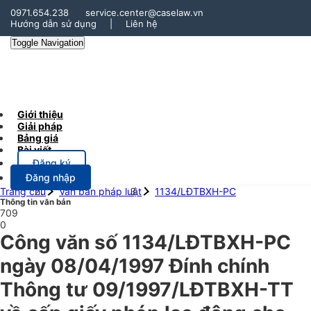
0971.654.238
service.center@caselaw.vn
Hướng dẫn sử dụng
|
Liên hệ
Toggle Navigation
Giới thiệu
Giải pháp
Bảng giá
Bài viết
Đăng ký
Đăng nhập
Trang chủ
Văn bản pháp luật
1134/LĐTBXH-PC
Thông tin văn bản
709
0
Công văn số 1134/LĐTBXH-PC
ngày 08/04/1997 Đính chính
Thông tư 09/1997/LĐTBXH-TT