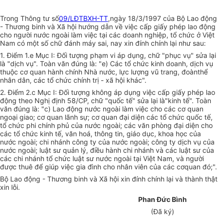
Trong Thông tư số
09/LĐTBXH-TT
,ngày 18/3/1997 của Bộ Lao động
- Thương binh và Xã hội hướng dẫn về việc cấp giấy phép lao động
cho người nước ngoài làm việc tại các doanh nghiệp, tổ chức ở Việt
Nam có một số chữ đánh máy sai, nay xin đính chính lại như sau:
1. Điểm 1.e Mục I: Đối tượng phạm vi áp dụng, chữ "phục vụ" sửa lại
là "dịch vụ". Toàn văn đúng là: "e) Các tổ chức kinh doanh, dịch vụ
thuộc cơ quan hành chính Nhà nước, lực lượng vũ trang, đoànthể
nhân dân, các tổ chức chính trị - xã hội khác".
2. Điểm 2.c Mục I: Đối tượng không áp dụng việc cấp giấy phép lao
động theo Nghị định 58/CP, chữ "quốc tế" sửa lại là"kinh tế". Toàn
văn đúng là: "c) Lao động nước ngoài làm việc
cho các cơ quan
ngoại giao; cơ quan lãnh sự; cơ quan đại diện các tổ chức quốc tế,
tổ chức phi chính phủ của nước ngoài; các văn phòng đại diện cho
các tổ chức kinh tế, văn hoá, thông tin, giáo dục, khoa học của
nước ngoài; chi nhánh công ty của nước ngoài; công ty dịch vụ của
nước ngoài; luật sư quản lý, điều hành chi nhánh và các luật sư của
các chi nhánh tổ chức luật sư nước ngoài tại Việt Nam, và người
được thuê để giúp việc gia đình cho nhân viên của các cơquan đó;".
Bộ Lao động - Thương binh và Xã hội xin đính chính lại và thành thật
xin lỗi.
Phan Đức Bình
(Đã ký)