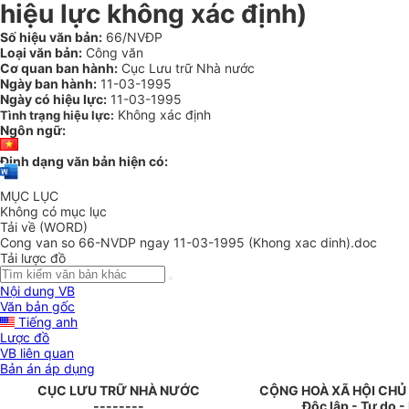
hiệu lực không xác định)
Số hiệu văn bản:
66/NVĐP
Loại văn bản:
Công văn
Cơ quan ban hành:
Cục Lưu trữ Nhà nước
Ngày ban hành:
11-03-1995
Ngày có hiệu lực:
11-03-1995
Không xác định
Tình trạng hiệu lực:
Ngôn ngữ:
Định dạng văn bản hiện có:
MỤC LỤC
Không có mục lục
Tải về (WORD)
Cong van so 66-NVDP ngay 11-03-1995 (Khong xac dinh).doc
Tải lược đồ
Nội dung VB
Văn bản gốc
Tiếng anh
Lược đồ
VB liên quan
Bản án áp dụng
CỤC LƯU TRỮ NHÀ NƯỚC
CỘNG HOÀ XÃ HỘI CHỦ
--------
Độc lập - Tự do 