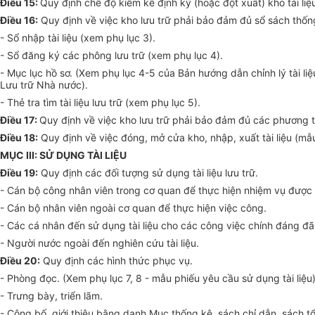
Điều 15:
Quy định chế độ kiểm kê định kỳ (hoặc đột xuất) kho tài liệ
Điều 16:
Quy định về việc kho lưu trữ phải bảo đảm đủ sổ sách thống
- Sổ nhập tài liệu (xem phụ lục 3).
- Sổ đăng ký các phông lưu trữ (xem phụ lục 4).
- Mục lục hồ sơ. (Xem phụ lục 4-5 của Bản hướng dẫn chỉnh lý tà
Lưu trữ Nhà nước).
- Thẻ tra tìm tài liệu lưu trữ (xem phụ lục 5).
Điều 17:
Quy định về việc kho lưu trữ phải bảo đảm đủ các phương t
Điều 18:
Quy định về việc đóng, mở cửa kho, nhập, xuất tài liệu (mẫu 
MỤC III: SỬ DỤNG TÀI LIỆU
Điều 19:
Quy định các đối tượng sử dụng tài liệu lưu trữ.
- Cán bộ công nhân viên trong cơ quan để thực hiện nhiệm vụ được 
- Cán bộ nhân viên ngoài cơ quan để thực hiện việc công.
- Các cá nhân đến sử dụng tài liệu cho các công việc chính đáng đ
- Người nước ngoài đến nghiên cứu tài liệu.
Điều 20:
Quy định các hình thức phục vụ.
- Phòng đọc. (Xem phụ lục 7, 8 - mẫu phiếu yêu cầu sử dụng tài liệu)
- Trưng bày, triển lãm.
- Công bố, giới thiệu bằng danh Mục thống kê, sách chỉ dẫn, sách tổ