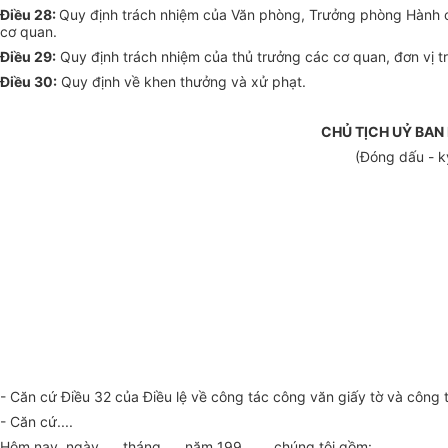
Điều 28:
Quy định trách nhiệm của Văn phòng, Trưởng phòng Hành chí
cơ quan.
Điều 29:
Quy định trách nhiệm của thủ trưởng các cơ quan, đơn vị tr
Điều 30:
Quy định về khen thưởng và xử phạt.
CHỦ TỊCH UỶ BAN
(Đóng dấu - k
- Căn cứ Điều 32 của Điều lệ về công tác công văn giấy tờ và công
- Căn cứ....
Hôm nay, ngày......tháng......năm 199......, chúng tôi gồm: