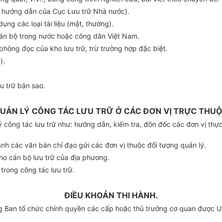
ở hướng dẫn của Cục Lưu trữ Nhà nước).
g các loại tài liệu (mật, thường).
 cán bộ trong nước hoặc công dân Việt Nam.
phòng đọc của kho lưu trữ, trừ trường hợp đặc biệt.
).
u trữ bản sao.
UẢN LÝ CÔNG TÁC LƯU TRỮ Ở CÁC ĐƠN VỊ TRỰC THU
công tác lưu trữ như: hướng dẫn, kiểm tra, đôn đốc các đơn vị thực h
nh các văn bản chỉ đạo gửi các đơn vị thuộc đối tượng quản lý.
ho cán bộ lưu trữ của địa phương.
rong công tác lưu trữ.
ĐIỀU KHOẢN THI HÀNH.
Ban tổ chức chính quyền các cấp hoặc thủ trưởng cơ quan được Uỷ 