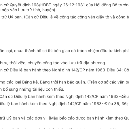
Căn cứ Quyết định 168/HĐBT ngày 26-12-1981 của Hội đồng Bộ trưởng 
nộp vào Lưu trữ tỉnh, huyện).
ưu trữ Uỷ ban. (Căn cứ Điều lệ về công tác công văn giấy tờ và côn
 phân loại, chưa thành hồ sơ thì bên giao có trách nhiệm đầu tư kinh 
ỉ hưu, thôi việc, chuyển công tác vào Lưu trữ địa phương.
 (Căn cứ Điều lệ ban hành theo Nghị định 142/CP năm 1963-Điều 34;
ng các loại Bảng kê, Bảng thời hạn bảo quản. (Trên cơ sở các văn 
 bổ sung những tài liệu còn thiếu.
u. (Căn cứ Điều lệ ban hành kèm theo Nghị định 142/CP năm 1963-Đi
ứ Điều lệ ban hành kèm theo Nghị định 142/CP năm 1963- Điều 35, 3
trữ Uỷ ban và các đơn vị. (Mẫu báo cáo được ban hành kèm theo Q