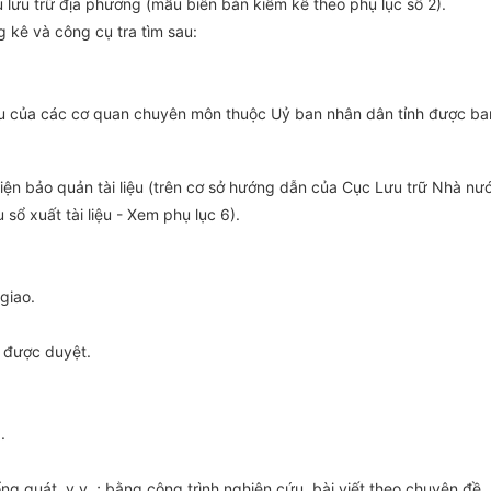
u lưu trữ địa phương (mẫu biên bản kiểm kê theo phụ lục số 2).
 kê và công cụ tra tìm sau:
i liệu của các cơ quan chuyên môn thuộc Uỷ ban nhân dân tỉnh đượ
iện bảo quản tài liệu (trên cơ sở hướng dẫn của Cục Lưu trữ Nhà nư
sổ xuất tài liệu - Xem phụ lục 6).
giao.
ã được duyệt.
.
ng quát, v.v..; bằng công trình nghiên cứu, bài viết theo chuyên đề.