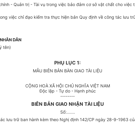
nh - Quản trị - Tài vụ trong việc bảo đảm cơ sở vật chất cho việc 
ong việc chỉ đạo kiểm tra thực hiện bản Quy định về công tác lưu tr
 NHÂN DÂN
ý tên)
PHỤ LỤC 1:
MẪU BIÊN BẢN BÀN GIAO TÀI LIỆU
CỘNG HOÀ XÃ HỘI CHỦ NGHĨA VIỆT NAM
Độc lập - Tự do - Hạnh phúc
--------
BIÊN BẢN GIAO NHẬN TÀI LIỆU
Số:.......
 tác lưu trữ ban hành kèm theo Nghị định 142/CP ngày 28-9-1963 củ