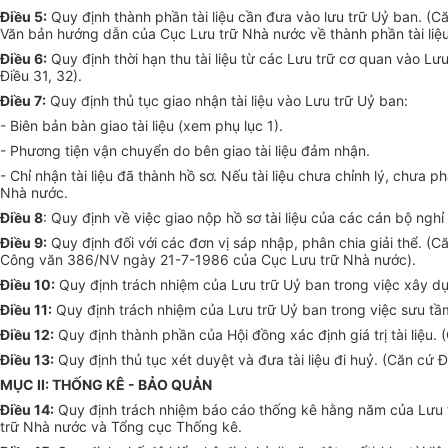
Điều 5:
Quy định thành phần tài liệu cần đưa vào lưu trữ Uỷ ban. (
Văn bản hướng dẫn của Cục Lưu trữ Nhà nước về thành phần tài liệu 
Điều 6:
Quy định thời hạn thu tài liệu từ các Lưu trữ cơ quan vào L
Điều 31, 32).
Điều 7:
Quy định thủ tục giao nhận tài liệu vào Lưu trữ Uỷ ban:
- Biên bản bàn giao tài liệu (xem phụ lục 1).
- Phương tiện vận chuyển do bên giao tài liệu đảm nhận.
- Chỉ nhận tài liệu đã thành hồ sơ. Nếu tài liệu chưa chỉnh lý, chưa
Nhà nước.
Điều 8
: Quy định về việc giao nộp hồ sơ tài liệu của các cán bộ ngh
Điều 9:
Quy định đối với các đơn vị sáp nhập, phân chia giải thể.
Công văn 386/NV ngày 21-7-1986 của Cục Lưu trữ Nhà nước).
Điều 10:
Quy định trách nhiệm của Lưu trữ Uỷ ban trong việc xây dự
Điều 11:
Quy định trách nhiệm của Lưu trữ Uỷ ban trong việc sưu tầm
Điều 12:
Quy định thành phần của Hội đồng xác định giá trị tài liệ
Điều 13:
Quy định thủ tục xét duyệt và đưa tài liệu đi huỷ. (Căn c
MỤC II: THỐNG KÊ - BẢO QUẢN
Điều 14:
Quy định trách nhiệm báo cáo thống kê hằng năm của Lưu 
trữ Nhà nước và Tổng cục Thống kê.