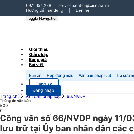
0971.654.238
service.center@caselaw.vn
Hướng dẫn sử dụng
|
Liên hệ
Toggle Navigation
Giới thiệu
Giải pháp
Bảng giá
Bài viết
Bản án
Hợp đồng mẫu
Văn bản pháp luật
Tra cứu 
Đăng ký
Đăng nhập
Trang chủ
Văn bản pháp luật
66/NVĐP
Thông tin văn bản
530
0
Công văn số 66/NVĐP ngày 11/03
lưu trữ tại Ủy ban nhân dân các