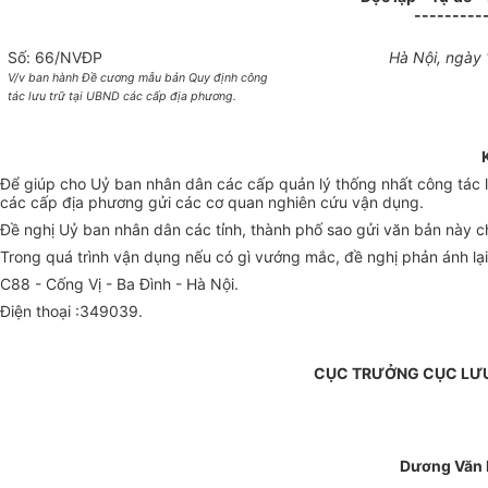
---------
Số: 66/NVĐP
Hà Nội, ngày
V/v ban hành Đề cương mẫu bản Quy định công
tác lưu trữ tại UBND các cấp địa phương.
Để giúp cho Uỷ ban nhân dân các cấp quản lý thống nhất công tác 
các cấp địa phương gửi các cơ quan nghiên cứu vận dụng.
Đề nghị Uỷ ban nhân dân các tỉnh, thành phố sao gửi văn bản này c
Trong quá trình vận dụng nếu có gì vướng mắc, đề nghị phản ánh lại
C88 - Cống Vị - Ba Đình - Hà Nội.
Điện thoại :349039.
CỤC TRƯỞNG CỤC LƯ
Dương Văn