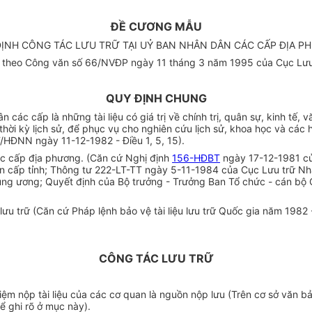
ĐỀ CƯƠNG MẪU
ỊNH CÔNG TÁC LƯU TRỮ TẠI UỶ BAN NHÂN DÂN CÁC CẤP ĐỊA 
 theo Công văn số 66/NVĐP ngày 11 tháng 3 năm 1995 của Cục Lưu
QUY ĐỊNH CHUNG
 các cấp là những tài liệu có giá trị về chính trị, quân sự, kinh tế, 
hời kỳ lịch sử, để phục vụ cho nghiên cứu lịch sử, khoa học và các h
HĐNN ngày 11-12-1982 - Điều 1, 5, 15).
ác cấp địa phương. (Căn cứ Nghị định
156-HĐBT
ngày 17-12-1981 củ
n cấp tỉnh; Thông tư 222-LT-TT ngày 5-11-1984 của Cục Lưu trữ N
rung ương; Quyết định của Bộ trưởng - Trưởng Ban Tổ chức - cán b
ưu trữ (Căn cứ Pháp lệnh bảo vệ tài liệu lưu trữ Quốc gia năm 1982 
CÔNG TÁC LƯU TRỮ
hiệm nộp tài liệu của các cơ quan là nguồn nộp lưu (Trên cơ sở văn
ể ghi rõ ở mục này).