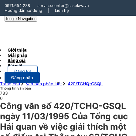
0971.654.238
service.center@caselaw.vn
Hướng dẫn sử dụng
|
Liên hệ
Toggle Navigation
Giới thiệu
Giải pháp
Bảng giá
Bài viết
Đăng ký
Đăng nhập
Trang chủ
Văn bản pháp luật
420/TCHQ-GSQL
Thông tin văn bản
783
0
Công văn số 420/TCHQ-GSQL
ngày 11/03/1995 Của Tổng cục
Hải quan về việc giải thích một