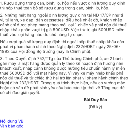
1. Rượu đựng trong can, bình, lọ, hộp nếu vượt định lượng quy định
thì nộp thuế toàn bộ số rượu đựng trong can, bình, lọ, hộp.
2. Những mặt hàng ngoài định lượng quy định tại NĐ 17/CP như ti
vi, tủ lạnh, xe đạp, dàn catssettes, điều hoà nhiệt độ, khách nhập
cảnh chỉ được phép mang theo mỗi loại 1 chiếc và phải nộp đủ thuế
nhập khẩu phần vượt trị giá 500USD. Việc trừ trị giá 500USD miễn
thuế vào loại hàng nào do chủ hàng tự chọn.
Nếu vượt quá số lượng quy định thì ngoài nộp thuế nhập khẩu còn
phạt vi phạm hành chính theo Nghị định 232/HĐBT ngày 25-06-
1992 của Hội đồng Bộ trưởng (nay là Chính phủ).
3. Theo Quyết định 752/TTg của Thủ tướng Chính phủ, xe 2 bánh
gắn máy là mặt hàng được quản lý theo kế hoạch định hướng nên
khách xuất, nhập cảnh không được hưởng tiêu chuẩn hành lý miễn
thuế 500USD đối với mặt hàng này. Vì vậy xe máy nhập khẩu phải
nộp đủ thuế và từ chiếc thứ hai trở lên phạt vi phạm hành chính theo
Nghị định 232/HĐBT. Trong quá trình thực hiện, nếu có vướng mắc
hoặc có vấn đề phát sinh yêu cầu báo cáo kịp thời về Tổng cục để
có chỉ đạo giải quyết.
Bùi Duy Bảo
(Đã ký)
Nội dung VB
Văn bản gốc