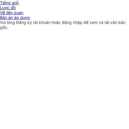
Tiếng anh
Lược đồ
VB liên quan
Bản án áp dụng
Vui lòng
Đăng ký
tài khoản hoặc
đăng nhập
để xem và tải văn bản
gốc.