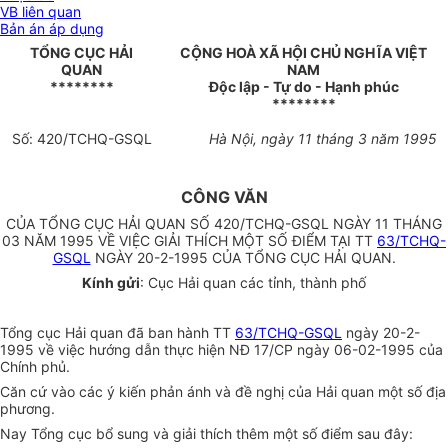
VB liên quan
Bản án áp dụng
TỔNG CỤC HẢI
CỘNG HOÀ XÃ HỘI CHỦ NGHĨA VIỆT
QUAN
NAM
********
Độc lập - Tự do - Hạnh phúc
********
Số: 420/TCHQ-GSQL
Hà Nội, ngày 11 tháng 3 năm 1995
CÔNG VĂN
CỦA TỔNG CỤC HẢI QUAN SỐ 420/TCHQ-GSQL NGÀY 11 THÁNG
03 NĂM 1995 VỀ VIỆC GIẢI THÍCH MỘT SỐ ĐIỂM TẠI TT
63/TCHQ-
GSQL
NGÀY 20-2-1995 CỦA TỔNG CỤC HẢI QUAN.
Kính gửi
: Cục Hải quan các tỉnh, thành phố
Tổng cục Hải quan đã ban hành TT
63/TCHQ-GSQL
ngày 20-2-
1995 về việc hướng dẫn thực hiện NĐ 17/CP ngày 06-02-1995 của
Chính phủ.
Căn cứ vào các ý kiến phản ánh và đề nghị của Hải quan một số địa
phương.
Nay Tổng cục bổ sung và giải thích thêm một số điểm sau đây: