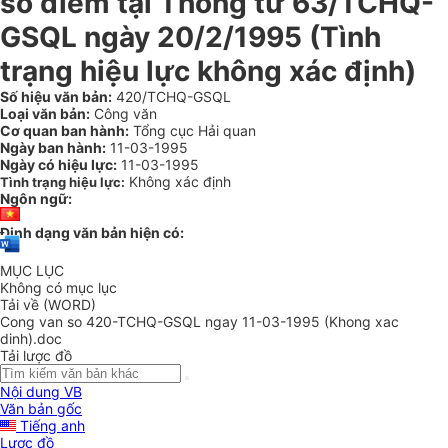
số điểm tại Thông tư 63/TCHQ-
GSQL ngày 20/2/1995 (Tình
trạng hiệu lực không xác định)
Số hiệu văn bản:
420/TCHQ-GSQL
Loại văn bản:
Công văn
Cơ quan ban hành:
Tổng cục Hải quan
Ngày ban hành:
11-03-1995
Ngày có hiệu lực:
11-03-1995
Không xác định
Tình trạng hiệu lực:
Ngôn ngữ:
Định dạng văn bản hiện có:
MỤC LỤC
Không có mục lục
Tải về (WORD)
Cong van so 420-TCHQ-GSQL ngay 11-03-1995 (Khong xac
dinh).doc
Tải lược đồ
Nội dung VB
Văn bản gốc
Tiếng anh
Lược đồ