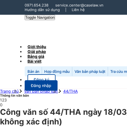
0971.654.238
service.center@caselaw.vn
Hướng dẫn sử dụng
|
Liên hệ
Toggle Navigation
Giới thiệu
Giải pháp
Bảng giá
Bài viết
Bản án
Hợp đồng mẫu
Văn bản pháp luật
Tra cứu 
Đăng ký
Đăng nhập
Trang chủ
Văn bản pháp luật
44/THA
Thông tin văn bản
123
0
Công văn số 44/THA ngày 18/03/1
không xác định)