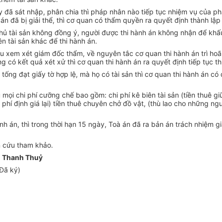
 đã sát nhập, phân chia thì pháp nhân nào tiếp tục nhiệm vụ của phá
n đã bị giải thể, thì cơ quan có thẩm quyền ra quyết định thành lập 
, chủ tài sản không đồng ý, người được thi hành án không nhận để kh
ên tài sản khác để thi hành án.
u xem xét giám đốc thẩm, về nguyên tắc cơ quan thi hành án trì hoã
 có kết quả xét xử thì cơ quan thi hành án ra quyết định tiếp tục th
ống đạt giấy tờ hợp lệ, mà họ có tài sản thì cơ quan thi hành án có 
mọi chi phí cưỡng chế bao gồm: chi phí kê biên tài sản (tiền thuê giữ
hi phí định giá lại) tiền thuê chuyên chở đồ vật, (thù lao cho những
h án, thì trong thời hạn 15 ngày, Toà án đã ra bản án trách nhiệm gi
n cứu tham khảo.
 Thanh Thuỷ
Đã ký)