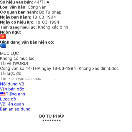
Số hiệu văn bản:
44/THA
Loại văn bản:
Công văn
Cơ quan ban hành:
Bộ Tư pháp
Ngày ban hành:
18-03-1994
Ngày có hiệu lực:
18-03-1994
Không xác định
Tình trạng hiệu lực:
Ngôn ngữ:
Định dạng văn bản hiện có:
MỤC LỤC
Không có mục lục
Tải về (WORD)
Cong van so 44-THA ngay 18-03-1994 (Khong xac dinh).doc
Tải lược đồ
Nội dung VB
Văn bản gốc
Tiếng anh
Lược đồ
VB liên quan
Bản án áp dụng
BỘ TƯ PHÁP
********