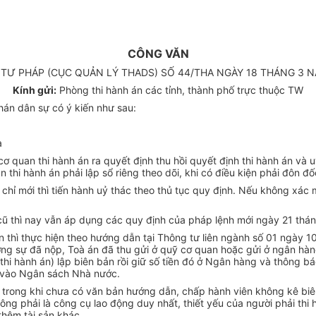
CÔNG VĂN
 TƯ PHÁP (CỤC QUẢN LÝ THADS) SỐ 44/THA NGÀY 18 THÁNG 3 N
Kính gửi:
Phòng thi hành án các tỉnh, thành phố trực thuộc TW
hán dân sự có ý kiến như sau:
a
ơ quan thi hành án ra quyết định thu hồi quyết định thi hành án và u
thi hành án phải lập sổ riêng theo dõi, khi có điều kiện phải đôn đố
chỉ mới thì tiến hành uỷ thác theo thủ tục quy định. Nếu không xác
h cũ thì nay vẫn áp dụng các quy định của pháp lệnh mới ngày 21 th
n thì thực hiện theo hướng dẫn tại Thông tư liên ngành số 01 ngày 1
ng sự đã nộp, Toà án đã thu gửi ở quỹ cơ quan hoặc gửi ở ngân hàng
(thi hành án) lập biên bản rồi giữ số tiền đó ở Ngân hàng và thông b
đó vào Ngân sách Nhà nước.
n thì trong khi chưa có văn bản hướng dẫn, chấp hành viên không kê bi
ông phải là công cụ lao động duy nhất, thiết yếu của người phải thi 
thêm tài sản khác.