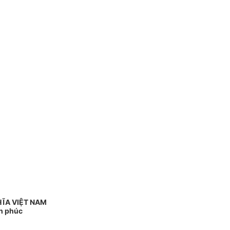
ĨA VIỆT NAM
nh phúc