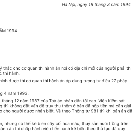
Hà Nội, ngày 18 tháng 3 năm 1994
ĂM 1994
ỷ thác cho cơ quan thi hành án nơi có địa chỉ mới của người phải thi
c thi hành.
 minh được thì cơ quan thi hành án áp dụng tượng tự điều 27 pháp
áng 4 năm 1993.
0 tháng 12 năm 1987 của Toà án nhân dân tối cao. Viện Kiểm sát
 thì không đặt vấn đề truy thu thêm ở bên đã nộp tiền mà cần giải
áo cho người được nhận biết. Và theo Thông tư 981 thì khi bản án đã
ên, nhưng có thể kê biên cây cối hoa màu, thuỷ sản nuôi trồng trên
hành án thì chấp hành viên tiến hành kê biên theo thủ tục đã quy