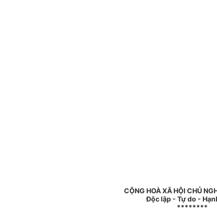
CỘNG HOÀ XÃ HỘI CHỦ NGH
Độc lập - Tự do - Hạ
********