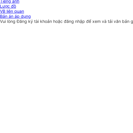
Tiếng anh
Lược đồ
VB liên quan
Bản án áp dụng
Vui lòng
Đăng ký
tài khoản hoặc
đăng nhập
để xem và tải văn bản 