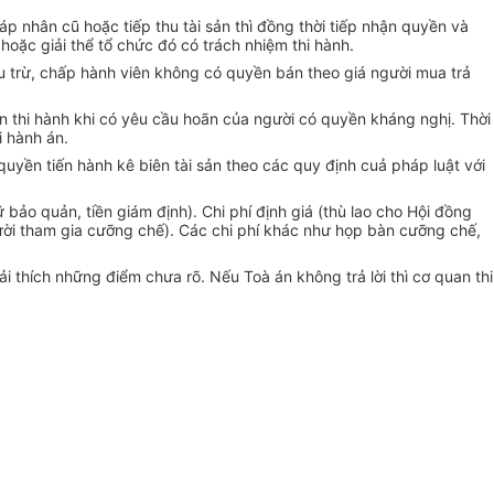
p nhân cũ hoặc tiếp thu tài sản thì đồng thời tiếp nhận quyền và
hoặc giải thể tổ chức đó có trách nhiệm thi hành.
ấu trừ, chấp hành viên không có quyền bán theo giá người mua trả
n thi hành khi có yêu cầu hoãn của người có quyền kháng nghị. Thời
i hành án.
quyền tiến hành kê biên tài sản theo các quy định cuả pháp luật với
 bảo quản, tiền giám định). Chi phí định giá (thù lao cho Hội đồng
 người tham gia cưỡng chế). Các chi phí khác như họp bàn cưỡng chế,
ải thích những điểm chưa rõ. Nếu Toà án không trả lời thì cơ quan thi