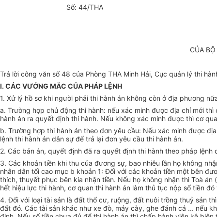
Số: 44/THA
CỦA BỘ
Trả lời công văn số 48 của Phòng THA Minh Hải, Cục quản lý thi hàn
I. CÁC VƯỚNG MẮC CỦA PHÁP LỆNH
1. Xử lý hồ sơ khi người phải thi hành án không còn ở địa phương nữ
a. Trường hợp chủ động thi hành: nếu xác minh được địa chỉ mới thì c
hành án ra quyết định thi hành. Nếu không xác minh được thì cơ quan 
b. Trường hợp thi hành án theo đơn yêu cầu: Nếu xác minh được địa 
lệnh thi hành án dân sự để trả lại đơn yêu cầu thi hành án.
2. Các bản án, quyết định đã ra quyết định thi hành theo pháp lện
3. Các khoản tiền khi thu của đương sự, bao nhiêu lần họ không nhậ
nhân dân tối cao mục b khoản 1: Đối với các khoản tiền một bên đươ
thích, thuyết phục bên kia nhận tiền. Nếu họ không nhận thì Toà án 
hết hiệu lực thi hành, cơ quan thi hành án làm thủ tục nộp số tiền 
4. Đối với loại tài sản là đất thổ cư, ruộng, đất nuôi trồng thuỷ sả
đất đó. Các tài sản khác như xe đò, máy cày, ghe đánh cá ... nếu kh
định. Nếu số tiền chưa đủ để thi hành án thì chấp hành viên kê biên 