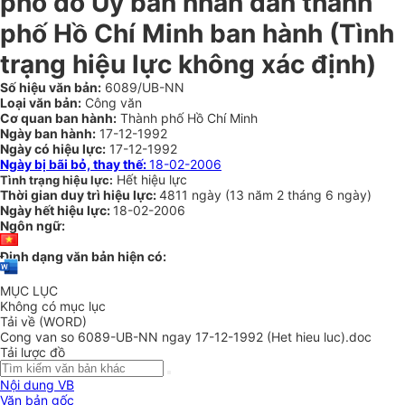
phố do Ủy ban nhân dân thành
phố Hồ Chí Minh ban hành (Tình
trạng hiệu lực không xác định)
Số hiệu văn bản:
6089/UB-NN
Loại văn bản:
Công văn
Cơ quan ban hành:
Thành phố Hồ Chí Minh
Ngày ban hành:
17-12-1992
Ngày có hiệu lực:
17-12-1992
Ngày bị bãi bỏ, thay thế:
18-02-2006
Hết hiệu lực
Tình trạng hiệu lực:
Thời gian duy trì hiệu lực:
4811 ngày
(
13 năm
2 tháng
6 ngày
)
Ngày hết hiệu lực:
18-02-2006
Ngôn ngữ:
Định dạng văn bản hiện có:
MỤC LỤC
Không có mục lục
Tải về (WORD)
Cong van so 6089-UB-NN ngay 17-12-1992 (Het hieu luc).doc
Tải lược đồ
Nội dung VB
Văn bản gốc