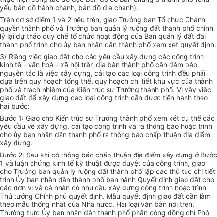
yếu bản đồ hành chánh, bản đồ địa chánh).
Trên cơ sở điểm 1 và 2 nêu trên, giao Trưởng ban Tổ chức Chánh
quyền thành phố và Trưởng ban quản lý ruộng đất thành phố chỉnh
lý lại dự thảo quy chế tổ chức hoạt động của Ban quản lý đất đai
thành phố trình cho ủy ban nhân dân thành phố xem xét quyết định.
3/ Riêng việc giao đất cho các yêu cầu xây dựng các công trình
kinh tế - văn hoá – xã hội trên địa bàn thành phố cần đảm bảo
nguyên tắc là việc xây dựng, cải tạo các loại công trình đều phải
dựa trên quy hoạch tổng thể, quy hoạch chi tiết khu vực của thành
phố và trách nhiệm của Kiến trúc sư Trưởng thành phố. Vì vậy việc
giao đất để xây dựng các loại công trình cần được tiến hành theo
hai bước:
Bước 1: Giao cho Kiến trúc sư Trưởng thành phố xem xét cụ thể các
yêu cầu về xây dựng, cải tạo công trình và ra thông báo hoặc trình
cho ủy ban nhân dân thành phố ra thông báo chấp thuận địa điểm
xây dựng.
Bước 2: Sau khi có thông báo chấp thuận địa điểm xây dựng ở Bước
1 và luận chứng kinh tế kỹ thuật được duyệt của công trình, giao
cho Trưởng ban quản lý ruộng đất thành phố lập các thủ tục chi tiết
trình Ủy ban nhân dân thành phố ban hành Quyết định giao đất cho
các đơn vị và cá nhân có nhu cầu xây dựng công trình hoặc trình
Thủ tướng Chính phủ quyết định. Mẫu quyết định giao đất cần làm
theo mẫu thống nhất của Nhà nước. Hai loại văn bản nói trên,
Thường trực Ủy ban nhân dân thành phố phân công đồng chí Phó