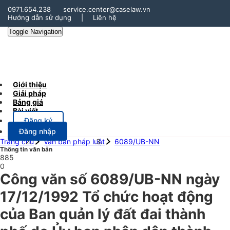
0971.654.238
service.center@caselaw.vn
Hướng dẫn sử dụng
|
Liên hệ
Toggle Navigation
Giới thiệu
Giải pháp
Bảng giá
Bài viết
Đăng ký
Đăng nhập
Trang chủ
Văn bản pháp luật
6089/UB-NN
Thông tin văn bản
885
0
Công văn số 6089/UB-NN ngày
17/12/1992 Tổ chức hoạt động
của Ban quản lý đất đai thành