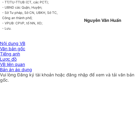
- TT/TU-TTUB (CT, các PCT);
- UBND các Quận, Huyện;
- Sở Tư pháp, Sở CN, UBKH, Sở TC,
Công an thành phố;
Nguyễn Văn Huấn
- VPUB: CPVP, tổ NN, XD;
- Lưu.
Nội dung VB
Văn bản gốc
Tiếng anh
Lược đồ
VB liên quan
Bản án áp dụng
Vui lòng
Đăng ký
tài khoản hoặc
đăng nhập
để xem và tải văn bản
gốc.