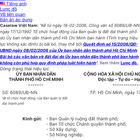
Tiếng anh
Lược đồ
VB liên quan
Bản án áp dụng
Caselaw Việt Nam:
“Kể từ ngày 18-02-2006, Công văn số 6089/UB-NN
ngày 17/12/1992 Tổ chức hoạt động của Ban quản lý đất đai thành phố
do Ủy ban nhân dân thành phố Hồ Chí Minh ban hành (Tình trạng hiệu
lực không xác định) bị bãi bỏ, thay thế bởi
Quyết định số 15/2006/QĐ-
UBND ngày 08/02/2006 của Ủy ban nhân dân thành phố Hồ Chí Minh
Bãi bỏ các văn bản về đất đai do Ủy ban nhân dân thành phố ban hành
không còn phù hợp quy định pháp luật hiện hành
”.
Xem thêm
Lược đồ.
Dòng trạng thái hiệu lực.
ỦY BAN NHÂN DÂN
CỘNG HÒA XÃ HỘI CHỦ N
THÀNH PHỐ HỒ CHÍ MINH
Độc lập – Tự do – H
-------
------------
Số: 6089/UB-NN
TP. Hồ Chí Minh, ngày 1
Về tổ chức hoạt động của Ban quản lý đất
đai thành phố
Kính gửi:
- Ban Quản lý ruộng đất thành phố;
- Ban Tổ chức Chánh quyền thành phố;
- Sở Xây dựng;
- Sở Nông nghiệp.