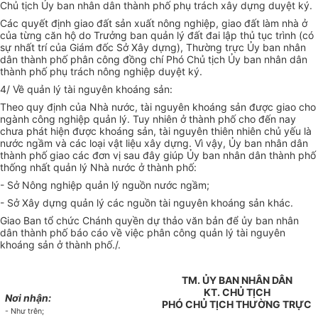
Chủ tịch Ủy ban nhân dân thành phố phụ trách xây dựng duyệt ký.
Các quyết định giao đất sản xuất nông nghiệp, giao đất làm nhà ở
của từng căn hộ do Trưởng ban quản lý đất đai lập thủ tục trình (có
sự nhất trí của Giám đốc Sở Xây dựng), Thường trực Ủy ban nhân
dân thành phố phân công đồng chí Phó Chủ tịch Ủy ban nhân dân
thành phố phụ trách nông nghiệp duyệt ký.
4/ Về quản lý tài nguyên khoáng sản:
Theo quy định của Nhà nước, tài nguyên khoáng sản được giao cho
ngành công nghiệp quản lý. Tuy nhiên ở thành phố cho đến nay
chưa phát hiện được khoáng sản, tài nguyên thiên nhiên chủ yếu là
nước ngầm và các loại vật liệu xây dựng. Vì vậy, Ủy ban nhân dân
thành phố giao các đơn vị sau đây giúp Ủy ban nhân dân thành phố
thống nhất quản lý Nhà nước ở thành phố:
- Sở Nông nghiệp quản lý nguồn nước ngầm;
- Sở Xây dựng quản lý các nguồn tài nguyên khoáng sản khác.
Giao Ban tổ chức Chánh quyền dự thảo văn bản để ủy ban nhân
dân thành phố báo cáo về việc phân công quản lý tài nguyên
khoáng sản ở thành phố./.
TM. ỦY BAN NHÂN DÂN
KT. CHỦ TỊCH
Nơi nhận:
PHÓ CHỦ TỊCH THƯỜNG TRỰC
- Như trên;