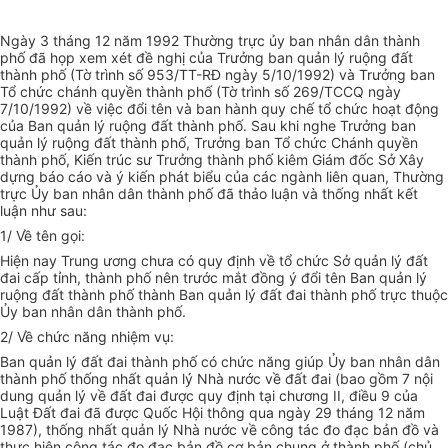
Ngày 3 tháng 12 năm 1992 Thường trực ủy ban nhân dân thành
phố đã họp xem xét đề nghị của Trưởng ban quản lý ruộng đất
thành phố (Tờ trình số 953/TT-RĐ ngày 5/10/1992) và Trưởng ban
Tổ chức chánh quyền thành phố (Tờ trình số 269/TCCQ ngày
7/10/1992) về việc đổi tên và ban hành quy chế tổ chức hoạt động
của Ban quản lý ruộng đất thành phố. Sau khi nghe Trưởng ban
quản lý ruộng đất thành phố, Trưởng ban Tổ chức Chánh quyền
thành phố, Kiến trúc sư Trưởng thành phố kiêm Giám đốc Sở Xây
dựng báo cáo và ý kiến phát biểu của các ngành liên quan, Thường
trực Ủy ban nhân dân thành phố đã thảo luận và thống nhất kết
luận như sau:
1/ Về tên gọi:
Hiện nay Trung ương chưa có quy định về tổ chức Sở quản lý đất
đai cấp tỉnh, thành phố nên trước mắt đồng ý đổi tên Ban quản lý
ruộng đất thành phố thành Ban quản lý đất đai thành phố trực thuộc
Ủy ban nhân dân thành phố.
2/ Về chức năng nhiệm vụ:
Ban quản lý đất đai thành phố có chức năng giúp Ủy ban nhân dân
thành phố thống nhất quản lý Nhà nước về đất đai (bao gồm 7 nội
dung quản lý về đất đai được quy định tại chương II, điều 9 của
Luật Đất đai đã được Quốc Hội thông qua ngày 29 tháng 12 năm
1987), thống nhất quản lý Nhà nước về công tác đo đạc bản đồ và
thực hiện công tác đo đạc bản đồ cơ bản chung ở thành phố (chủ