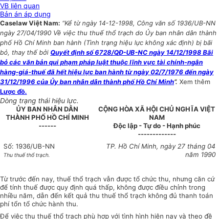
VB liên quan
Bản án áp dụng
Caselaw Việt Nam:
“Kể từ ngày 14-12-1998, Công văn số 1936/UB-NN
ngày 27/04/1990 Về việc thu thuế thổ trạch do Ủy ban nhân dân thành
phố Hồ Chí Minh ban hành (Tình trạng hiệu lực không xác định) bị bãi
bỏ, thay thế bởi
Quyết định số 6728/QĐ-UB-NC ngày 14/12/1998 Bãi
bỏ các văn bản qui phạm pháp luật thuộc lĩnh vực tài chính-ngân
hàng-giá-thuế đã hết hiệu lực ban hành từ ngày 02/7/1976 đến ngày
31/12/1996 của Ủy ban nhân dân thành phố Hồ Chí Minh
”.
Xem thêm
Lược đồ.
Dòng trạng thái hiệu lực.
ỦY BAN NHÂN DÂN
CỘNG HÒA XÃ HỘI CHỦ NGHĨA VIỆT
THÀNH PHỐ HỒ CHÍ MINH
NAM
------
Độc lập - Tự do - Hạnh phúc
-------------
Số: 1936/UB-NN
TP. Hồ Chí Minh, ngày 27 tháng 04
năm 1990
Thu thuế thổ trạch.
Từ trước đến nay, thuế thổ trạch vẫn được tổ chức thu, nhưng căn cứ
để tính thuế được quy định quá thấp, không được điều chỉnh trong
nhiều năm, dẫn đến kết quả thu thuế thổ trạch không đủ thanh toán
phí tổn tổ chức hành thu.
Để việc thu thuế thổ trạch phù hợp với tình hình hiện nay và theo đề