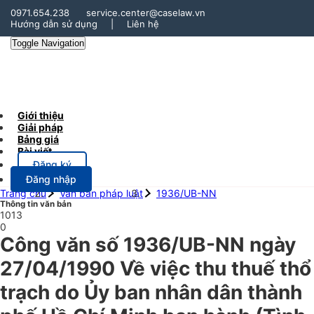
0971.654.238
service.center@caselaw.vn
Hướng dẫn sử dụng
|
Liên hệ
Toggle Navigation
Giới thiệu
Giải pháp
Bảng giá
Bài viết
Đăng ký
Đăng nhập
Trang chủ
Văn bản pháp luật
1936/UB-NN
Thông tin văn bản
1013
0
Công văn số 1936/UB-NN ngày
27/04/1990 Về việc thu thuế thổ
trạch do Ủy ban nhân dân thành