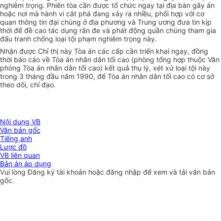
nghiêm trọng. Phiên tòa cần được tổ chức ngay tại địa bàn gây án
hoặc nơi mà hành vi cắt phá đang xảy ra nhiều, phối hợp với cơ
quan thông tin đại chúng ở địa phương và Trung ương đưa tin kịp
thời để đề cao tác dụng răn đe và phát động quần chúng tham gia
đấu tranh chống loại tội phạm nghiêm trọng này.
Nhận được Chỉ thị này Tòa án các cấp cần triển khai ngay, đồng
thời báo cáo về Tòa án nhân dân tối cao (phòng tổng hợp thuộc Văn
phòng Tòa án nhân dân tối cao) kết quả thụ lý, xét xử loại tội này
trong 3 tháng đầu năm 1990, để Tòa án nhân dân tối cao có cơ sở
theo dõi, chỉ đạo.
Nội dung VB
Văn bản gốc
Tiếng anh
Lược đồ
VB liên quan
Bản án áp dụng
Vui lòng
Đăng ký
tài khoản hoặc
đăng nhập
để xem và tải văn bản
gốc.