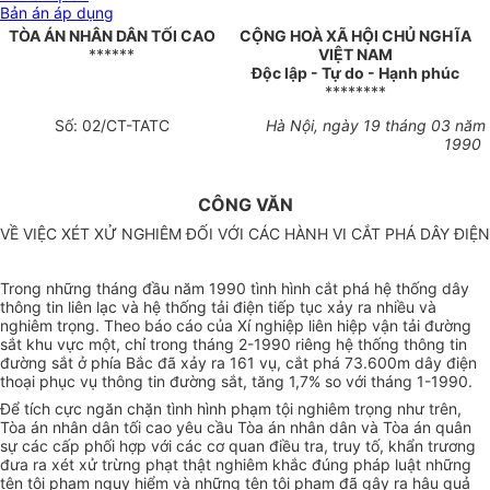
Bản án áp dụng
TÒA ÁN NHÂN DÂN TỐI CAO
CỘNG HOÀ XÃ HỘI CHỦ NGHĨA
******
VIỆT NAM
Độc lập - Tự do - Hạnh phúc
********
Số: 02/CT-TATC
Hà Nội, ngày 19 tháng 03 năm
1990
CÔNG VĂN
VỀ VIỆC XÉT XỬ NGHIÊM ĐỐI VỚI CÁC HÀNH VI CẮT PHÁ DÂY ĐIỆN
Trong những tháng đầu năm 1990 tình hình cắt phá hệ thống dây
thông tin liên lạc và hệ thống tải điện tiếp tục xảy ra nhiều và
nghiêm trọng. Theo báo cáo của Xí nghiệp liên hiệp vận tải đường
sắt khu vực một, chỉ trong tháng 2-1990 riêng hệ thống thông tin
đường sắt ở phía Bắc đã xảy ra 161 vụ, cắt phá 73.600m dây điện
thoại phục vụ thông tin đường sắt, tăng 1,7% so với tháng 1-1990.
Để tích cực ngăn chặn tình hình phạm tội nghiêm trọng như trên,
Tòa án nhân dân tối cao yêu cầu Tòa án nhân dân và Tòa án quân
sự các cấp phối hợp với các cơ quan điều tra, truy tố, khẩn trương
đưa ra xét xử trừng phạt thật nghiêm khắc đúng pháp luật những
tên tội phạm nguy hiểm và những tên tội phạm đã gây ra hậu quả