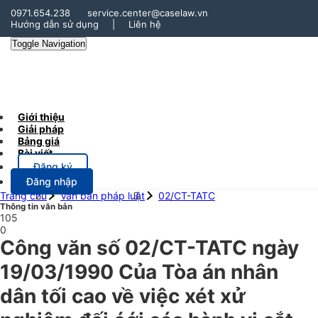
0971.654.238
service.center@caselaw.vn
Hướng dẫn sử dụng
|
Liên hệ
Toggle Navigation
Giới thiệu
Giải pháp
Bảng giá
Bài viết
Đăng ký
Đăng nhập
Trang chủ
Văn bản pháp luật
02/CT-TATC
Thông tin văn bản
105
0
Công văn số 02/CT-TATC ngày
19/03/1990 Của Tòa án nhân
dân tối cao về việc xét xử