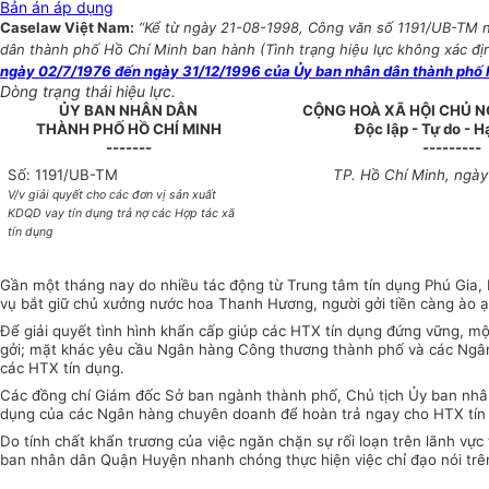
Bản án áp dụng
Caselaw Việt Nam:
“Kể từ ngày 21-08-1998, Công văn số 1191/UB-TM ng
dân thành phố Hồ Chí Minh ban hành (Tình trạng hiệu lực không xác định
ngày 02/7/1976 đến ngày 31/12/1996 của Ủy ban nhân dân thành phố 
Dòng trạng thái hiệu lực.
ỦY BAN NHÂN DÂN
CỘNG HOÀ XÃ HỘI CHỦ N
THÀNH PHỐ HỒ CHÍ MINH
Độc lập - Tự do - 
-------
---------
Số: 1191/UB-TM
TP. Hồ Chí Minh, ngà
V/v giải quyết cho các đơn vị sản xuất
KDQD vay tín dụng trả nợ các Hợp tác xã
tín dụng
Gần một tháng nay do nhiều tác động từ Trung tâm tín dụng Phú Gia, 
vụ bắt giữ chủ xưởng nước hoa Thanh Hương, người gởi tiền càng ào ạt
Để giải quyết tình hình khẩn cấp giúp các HTX tín dụng đứng vững, m
gởi; mặt khác yêu cầu Ngân hàng Công thương thành phố và các Ngân 
các HTX tín dụng.
Các đồng chí Giám đốc Sở ban ngành thành phố, Chủ tịch Ủy ban nhân 
dụng của các Ngân hàng chuyên doanh để hoàn trả ngay cho HTX tín
Do tính chất khẩn trương của việc ngăn chặn sự rối loạn trên lãnh v
ban nhân dân Quận Huyện nhanh chóng thực hiện việc chỉ đạo nói trê