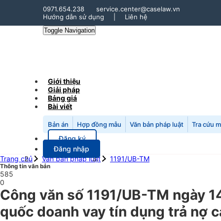
0971.654.238
service.center@caselaw.vn
Hướng dẫn sử dụng
|
Liên hệ
Toggle Navigation
Giới thiệu
Giải pháp
Bảng giá
Bài viết
Bản án
Hợp đồng mẫu
Văn bản pháp luật
Tra cứu 
Đăng ký
Đăng nhập
Trang chủ
Văn bản pháp luật
1191/UB-TM
Thông tin văn bản
585
0
Công văn số 1191/UB-TM ngày 14/
quốc doanh vay tín dụng trả nợ 