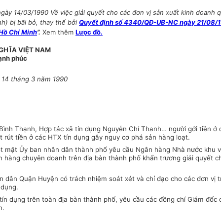
ày 14/03/1990 Về việc giải quyết cho các đơn vị sản xuất kinh doanh q
) bị bãi bỏ, thay thế bởi
Quyết định số 4340/QĐ-UB-NC ngày 21/08/199
Hồ Chí Minh
”.
Xem thêm
Lược đồ.
GHĨA VIỆT NAM
Hạnh phúc
y 14 tháng 3 năm 1990
Bình Thạnh, Hợp tác xã tín dụng Nguyễn Chí Thanh… người gởi tiền ở c
 rút tiền ở các HTX tín dụng gây nguy cơ phá sản hàng loạt.
ột mặt Ủy ban nhân dân thành phố yêu cầu Ngân hàng Nhà nước khu vực 
hàng chuyên doanh trên địa bàn thành phố khẩn trương giải quyết cho
dân Quận Huyện có trách nhiệm soát xét và chỉ đạo cho các đơn vị tr
 dụng.
ực tín dụng trên toàn địa bàn thành phố, yêu cầu các đồng chí Giám đ
n.