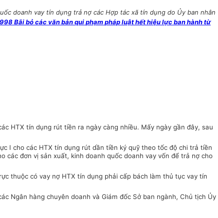
uốc doanh vay tín dụng trả nợ các Hợp tác xã tín dụng do Ủy ban nhân
8 Bãi bỏ các văn bản qui phạm pháp luật hết hiệu lực ban hành từ
ác HTX tín dụng rút tiền ra ngày càng nhiều. Mấy ngày gần đây, sau
I cho các HTX tín dụng rút dần tiền ký quỹ theo tốc độ chi trả tiền
 các đơn vị sản xuất, kinh doanh quốc doanh vay vốn để trả nợ cho
ực thuộc có vay nợ HTX tín dụng phải cấp bách làm thủ tục vay tín
ốc các Ngân hàng chuyên doanh và Giám đốc Sở ban ngành, Chủ tịch Ủy