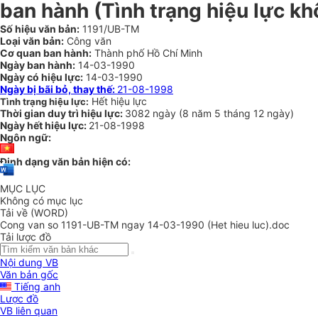
ban hành (Tình trạng hiệu lực kh
Số hiệu văn bản:
1191/UB-TM
Loại văn bản:
Công văn
Cơ quan ban hành:
Thành phố Hồ Chí Minh
Ngày ban hành:
14-03-1990
Ngày có hiệu lực:
14-03-1990
Ngày bị bãi bỏ, thay thế:
21-08-1998
Hết hiệu lực
Tình trạng hiệu lực:
Thời gian duy trì hiệu lực:
3082 ngày
(
8 năm
5 tháng
12 ngày
)
Ngày hết hiệu lực:
21-08-1998
Ngôn ngữ:
Định dạng văn bản hiện có:
MỤC LỤC
Không có mục lục
Tải về (WORD)
Cong van so 1191-UB-TM ngay 14-03-1990 (Het hieu luc).doc
Tải lược đồ
Nội dung VB
Văn bản gốc
Tiếng anh
Lược đồ
VB liên quan