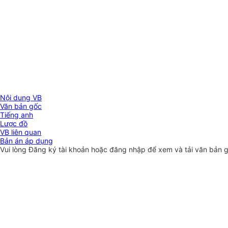
Nội dung VB
Văn bản gốc
Tiếng anh
Lược đồ
VB liên quan
Bản án áp dụng
Vui lòng
Đăng ký
tài khoản hoặc
đăng nhập
để xem và tải văn bản 