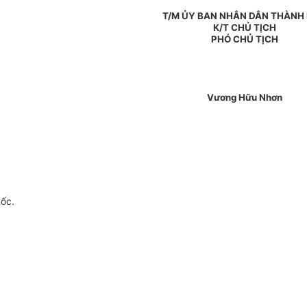
T/M ỦY BAN NHÂN DÂN THÀNH
K/T CHỦ TỊCH
PHÓ CHỦ TỊCH
Vương Hữu Nhơn
gốc.