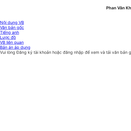
Phan Văn Kh
Nội dung VB
Văn bản gốc
Tiếng anh
Lược đồ
VB liên quan
Bản án áp dụng
Vui lòng
Đăng ký
tài khoản hoặc
đăng nhập
để xem và tải văn bản 