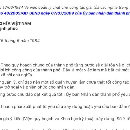
 16/06/1984 Về việc quản lý chặt chẽ công tác giải tỏa các nghĩa tra
số 48/2009/QĐ-UBND ngày 07/07/2009 của Ủy ban nhân dân thành phố
GHĨA VIỆT NAM
Hạnh phúc
 16 tháng 6 năm 1984
Theo quy hoạch chung của thành phố từng bước sẽ giải tỏa và di c
ợi ích công cộng của thành phố. Đây là một việc làm mà bất cứ một
ã hội chủ nghĩa.
uản lý, chỉ đạo nên một số quận huyện làm chưa thật tốt công tác 
gây trở ngại và phiền phức cho nhân dân.
nh từng bước chu đáo đạt kết quả tốt ; Ủy ban Nhân dân thành phố y
ế hoạch phải xuất phát từ yêu cầu xây dựng hoặc yêu cầu bảo đảm điê
 gia ý kiến (Viện quy hoạch và Khoa học kỹ thuật xây dựng, Sở Y tế