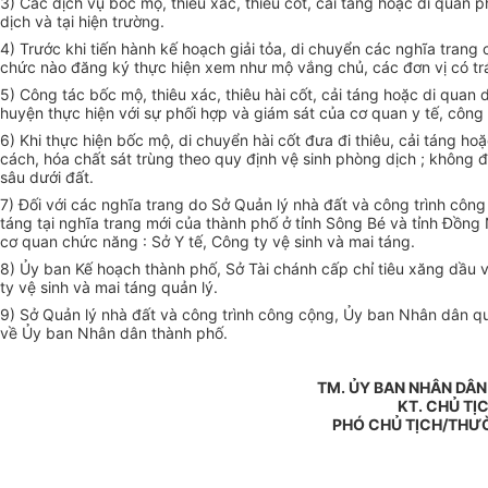
3) Các dịch vụ bốc mộ, thiêu xác, thiêu cốt, cải táng hoặc di quan 
dịch và tại hiện trường.
4) Trước khi tiến hành kế hoạch giải tỏa, di chuyển các nghĩa tran
chức nào đăng ký thực hiện xem như mộ vắng chủ, các đơn vị có tra
5) Công tác bốc mộ, thiêu xác, thiêu hài cốt, cải táng hoặc di quan
huyện thực hiện với sự phối hợp và giám sát của cơ quan y tế, cô
6) Khi thực hiện bốc mộ, di chuyển hài cốt đưa đi thiêu, cải táng ho
cách, hóa chất sát trùng theo quy định vệ sinh phòng dịch ; không đư
sâu dưới đất.
7) Đối với các nghĩa trang do Sở Quản lý nhà đất và công trình công
táng tại nghĩa trang mới của thành phố ở tỉnh Sông Bé và tỉnh Đồ
cơ quan chức năng : Sở Y tế, Công ty vệ sinh và mai táng.
8) Ủy ban Kế hoạch thành phố, Sở Tài chánh cấp chỉ tiêu xăng dầu va
ty vệ sinh và mai táng quản lý.
9) Sở Quản lý nhà đất và công trình công cộng, Ủy ban Nhân dân quận
về Ủy ban Nhân dân thành phố.
TM. ỦY BAN NHÂN DÂ
KT. CHỦ TỊ
PHÓ CHỦ TỊCH/THƯ