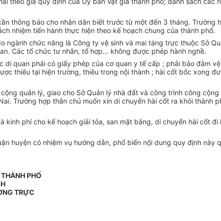
phải theo giá quy định của Ủy ban Vật giá thành phố; danh sách các
g cần thông báo cho nhân dân biết trước từ một đến 3 tháng. Trường 
́ch nhiệm tiến hành thực hiện theo kế hoạch chung của thành phố.
 do ngành chức năng là Công ty vệ sinh và mai táng trực thuộc Sở Qua
ng an. Các tổ chức tư nhân, tổ hợp… không được phép hành nghề.
ặc di quan phải có giấy phép của cơ quan y tế cấp ; phải bảo đảm v
ợc thiêu tại hiện trường, thiêu trong nội thành ; hài cốt bốc xong đư
 cộng quản lý, giao cho Sở Quản lý nhà đất và công trình công cộng 
ng Nai. Trường hợp thân chủ muốn xin di chuyển hài cốt ra khỏi thành 
̀ kinh phí cho kế hoạch giải tỏa, san mặt bằng, di chuyển hài cốt đi
 huyện có nhiệm vụ hướng dẫn, phổ biến nội dung quy định này qua ba
N THÀNH PHỐ
CH
ỜNG TRỰC