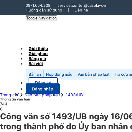
0971.654.238
service.center@caselaw.vn
Hướng dẫn sử dụng
|
Liên hệ
Toggle Navigation
Giới thiệu
Giải pháp
Bảng giá
Bài viết
Bản án
Hợp đồng mẫu
Văn bản pháp luật
Tra cứu 
Đăng ký
Đăng nhập
Trang chủ
Văn bản pháp luật
1493/UB
Thông tin văn bản
744
0
Công văn số 1493/UB ngày 16/06/
trong thành phố do Ủy ban nhân 