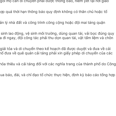
 ngôi mộ cần di chuyển phải được thông báo, niêm yết tại nơi giao
hợp quá thời hạn thông báo quy định không có thân chủ hoặc tổ
̉n lý nhà đất và công trình công cộng hoặc đội mai táng quận
ệ sinh lao động, vệ sinh môi trường, dùng quan tài, vải bọc đúng quy
a đi ngay, đội công tác phải thu dọn quan tài, vật tẩm liệm và chôn
giải tỏa và di chuyển theo kế hoạch đã được duyệt và đưa về cải
phố đưa về quê quán cải táng phải xin giấy phép di chuyển của các
 hỏa thiêu và cải táng đối với các nghĩa trang của thành phố do Công
́o, đài, và chỉ đạo tổ chức thực hiện, định kỳ báo cáo tổng hợp