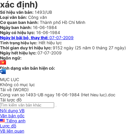
xác định)
Số hiệu văn bản:
1493/UB
Loại văn bản:
Công văn
Cơ quan ban hành:
Thành phố Hồ Chí Minh
Ngày ban hành:
16-06-1984
Ngày có hiệu lực:
16-06-1984
Ngày bị bãi bỏ, thay thế:
07-07-2009
Hết hiệu lực
Tình trạng hiệu lực:
Thời gian duy trì hiệu lực:
9152 ngày
(
25 năm
0 tháng
27 ngày
)
Ngày hết hiệu lực:
07-07-2009
Ngôn ngữ:
Định dạng văn bản hiện có:
MỤC LỤC
Không có mục lục
Tải về (WORD)
Cong van so 1493-UB ngay 16-06-1984 (Het hieu luc).doc
Tải lược đồ
Nội dung VB
Văn bản gốc
Tiếng anh
Lược đồ
VB liên quan