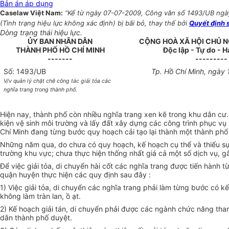
Bản án áp dụng
Caselaw Việt Nam:
“Kể từ ngày 07-07-2009, Công văn số 1493/UB ngày
(Tình trạng hiệu lực không xác định) bị bãi bỏ, thay thế bởi
Quyết định 
Dòng trạng thái hiệu lực.
ỦY BAN NHÂN DÂN
CỘNG HOÀ XÃ HỘI CHỦ N
THÀNH PHỐ HỒ CHÍ MINH
Độc lập - Tự do - 
-------
---------
Số: 1493/UB
Tp. Hồ Chí Minh, ngày
V/v quản lý chặt chẽ công tác giải tỏa các
nghĩa trang trong thành phố.
Hiện nay, thành phố còn nhiều nghĩa trang xen kẽ trong khu dân cư. 
kiện vệ sinh môi trường và lấy đất xây dựng các công trình phục vụ l
Chí Minh đang từng bước quy hoạch cải tạo lại thành một thành phố x
Những năm qua, do chưa có quy hoạch, kế hoạch cụ thể và thiếu sự q
trường khu vực; chưa thực hiện thống nhất giá cả một số dịch vụ, 
Để việc giải tỏa, di chuyển hài cốt các nghĩa trang được tiến hà
quận huyện thực hiện các quy định sau đây :
1) Việc giải tỏa, di chuyển các nghĩa trang phải làm từng bước có k
không làm tràn lan, ồ ạt.
2) Kế hoạch giải tán, di chuyển phải được các ngành chức năng tham
dân thành phố duyệt.