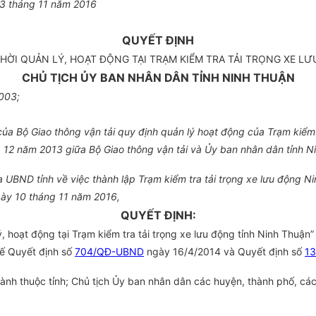
3
tháng
11
năm
2016
QUYẾT ĐỊNH
HỜI QUẢN LÝ, HOẠT ĐỘNG TẠI TRẠM KIỂM TRA TẢI TRỌNG XE LƯ
CHỦ TỊCH ỦY BAN NHÂN DÂN TỈNH NINH THUẬN
003;
a Bộ Giao thông vận tải quy định quản lý hoạt động của Trạm kiểm t
12 năm 2013 giữa Bộ Giao thông vận tải và
Ủ
y ban nhân dân tỉnh N
a
U
BND tỉnh về việc thành lập Trạm kiểm tra tải trọng xe lưu động N
ngày 10 tháng 11 năm 2016,
QUYẾT ĐỊNH:
 hoạt động tại Trạm kiểm tra tải trọng xe lưu động tỉnh Ninh Thuận
hế Quyết định số
704/QĐ-UBND
ngày 16/4/2014 và Quyết định số
1
ành thuộc tỉnh; Chủ tịch
Ủ
y ban nhân dân các huyện, thành phố, các 