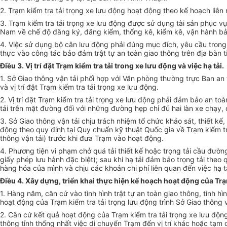
2. Trạm kiểm tra tải trọng xe lưu động hoạt động theo kế hoạch liên 
3. Trạm kiểm tra tải trọng xe lưu động được sử dụng tài sản phục v
Nam về chế độ đăng ký, đăng kiểm, thống kê, kiểm kê, vận hành bả
4. Việc sử dụng bộ cân lưu động phải đúng mục đích, yêu cầu trong
thực vào công tác bảo đảm trật tự an toàn giao thông trên địa bàn t
Điều 3. Vị trí đặt Trạm kiểm tra tải trong xe lưu động và việc hạ tải.
1. Sở Giao thông vận tải phối hợp với Văn phòng thường trực Ban an 
và vị trí đặt Trạm kiểm tra tải trọng xe lưu động.
2. Vị trí đặt Trạm kiểm tra tải trọng xe lưu động phải đảm bảo an to
tải trên mặt đường đối với những đường hẹp chỉ đủ hai làn xe chạy
3. Sở Giao thông vận tải chịu trách nhiệm tổ chức khảo sát, thiết kế
động theo quy định tại Quy chuẩn kỹ thuật Quốc gia về Trạm kiểm tra
thông vận tải) trước khi đưa Trạm vào hoạt động.
4. Phương tiện vi phạm chở quá tải thiết kế hoặc trọng tải cầu đườn
giấy phép lưu hành đặc biệt); sau khi hạ tải đảm bảo trọng tải theo 
hàng hóa của mình và chịu các khoản chi phí liên quan đến việc hạ tả
Điều 4. Xây dựng, triển khai thực hiện kế hoạch hoạt động của Trạ
1. Hàng năm, căn cứ vào tình hình trật tự an toàn giao thông, tình h
hoạt động của Trạm kiểm tra tải trọng lưu động trình Sở Giao thông v
2. Căn cứ kết quả hoạt động của Trạm kiểm tra tải trọng xe lưu độn
thông tỉnh thống nhất việc di chuyển Trạm đến vị trí khác hoặc tạ