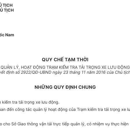
Ủ TỊCH
Ủ TỊCH
uốc Nam
QUY CHẾ TẠM THỜI
QUẢN LÝ, HOẠT ĐỘNG TRẠM KIỂM TRA TẢI TRỌNG XE LƯU ĐỘNG
ết định s
ố 2922
/QĐ
-
UBND ngà
y 23
tháng 11 năm 2016 c
ủ
a Chủ tịc
NHỮNG QUY ĐỊNH CHUNG
ạm kiểm
tr
a tải trọng xe lưu động.
uan đến công tác quản lý hoạt động của Trạm kiểm tra tải trọng xe l
o cho Sở Giao thông vận tải trực tiếp quản lý, có nhiệm vụ thực hiện 