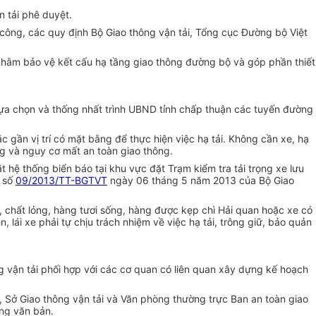
n tải phê duyệt.
 công, các quy định Bộ Giao thông vận tải, Tổng cục Đường bộ Việt
g nhằm bảo vệ kết cấu hạ tầng giao thông đường bộ và góp phần thiết
lựa chọn và thống nhất trình
U
BND tỉnh chấp thuận các tuyến đường
ặc gần vị trí có mặt bằng đ
ể
thực hiện việc hạ tải. Không cần xe, hạ
ng và nguy cơ mất an toàn giao thông.
t hệ thống biển báo tại khu vực đặt Trạm kiểm tra tải trọng xe lưu
ư số
09/2013/TT-BGTVT
ngày 06 tháng 5 năm 2013 của Bộ Giao
c, chất lỏng, hàng tươi sống, hàng được kẹp chì Hải quan hoặc xe có
 lái xe phải tự chịu trách nhiệm về việc hạ tải, trông giữ, bảo quản
ông vận tải phối hợp với các cơ quan có liên quan xây dựng kế hoạch
g, Sở Giao thông vận tải và Văn phòng thường trực Ban an toàn giao
ằng văn bản.