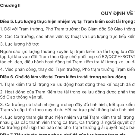
Chương II
QUY ĐỊNH VỀ
Điều 5. Lực lượng thực hiện nhiệm vụ tại Trạm kiểm soát tải trọng
1. Đối với Trạm trưởng, Phó Trạm trưởng: Do Giám đốc Sở Giao thôn
2. Các Ca trưởng, các nhân viên kỹ thuật và Lực lượng trực tiếp kiểm
3. Lực lượng hỗ trợ:
Ngoài các lực lượng thường xuyên tại trạm kiểm tra tải trọng lưu độ
tạp tại khu vực đặt Trạm theo Quy chế phối hợp số 52/QCPH-BGTVT
tác chỉ đạo, điều hành hoạt động tại Trạm kiểm tra tải trọng xe lưu 
4. Việc phân công, thay đổi Trạm trưởng, Phó trạm trưởng Trạm kiểm
Điều 6. Chế độ làm việc tại Trạm kiểm tra tải trọng xe lưu động
1. Trạm kiểm tra tải trọng xe lưu động hoạt động theo kế hoạch đã 
2. Hoạt động của Trạm Kiểm tra tải trọng xe lưu động được phân the
Sở Giao thông vận tải.
3. Ca trưởng có trách nhiệm ghi chép đầy đủ tình hình, kết quả kiểm 
Trạm và cấp trên theo quy định. Hết ca trực phải thông báo tình hìn
4. Lực lượng tham gia thực hiện nhiệm vụ tại Trạm kiểm tra tải trọng
nhau giữa các thành viên trong ca trực, Ca trưởng là người quyết đ
Ca trưởng phải kịp thời báo cáo cho Trạm trưởng giải quyết hoặc báo
Điều 7. Tiêu chuẩn, trang phục, chế độ của lực lượng tham gia