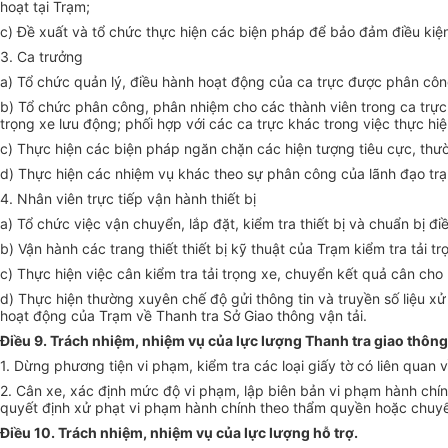
hoạt tại Trạm;
c) Đề xuất và tổ chức thực hiện các biện pháp để bảo đảm điều kiện
3. Ca trưởng
a) Tổ chức quản lý, điều hành hoạt động của ca trực được phân côn
b) Tổ chức phân công, phân nhiệm cho các thành viên trong ca trực,
trọng xe lưu động; phối hợp với các ca trực khác trong việc thực hi
c) Thực hiện các biện pháp ngăn chặn các hiện tượng tiêu cực, thườ
d) Thực hiện các nhiệm vụ khác theo sự phân công của lãnh đạo tr
4. Nhân viên trực tiếp vận hành thiết bị
a) Tổ chức việc vận chuyển, lắp đặt, kiểm tra thiết bị và chuẩn bị đ
b) Vận hành các trang thiết thiết bị kỹ thuật của Trạm kiểm tra tải t
c) Thực hiện việc cân kiểm tra tải trọng xe, chuyển kết quả cân cho
d) Thực hiện thường xuyên chế độ gửi thông tin và truyền số liệu x
hoạt động của Trạm về Thanh tra Sở Giao thông vận tải.
Điều 9. Trách nhiệm, nhiệm vụ của lực lượng Thanh tra giao thông
1. Dừng phương tiện vi phạm, kiểm tra các loại giấy tờ có liên quan v
2. Cân xe, xác định mức độ vi phạm, lập biên bản vi phạm hành chính
quyết định xử phạt vi phạm hành chính theo thẩm quyền hoặc chuyể
Điều 10. Trách nhiệm, nhiệm vụ của lực lượng hỗ trợ.