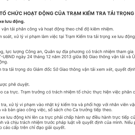
 TỔ CHỨC HOẠT ĐỘNG CỦA TRẠM KIỂM TRA TẢI TRỌNG
 xe lưu động.
g vận tải phân công và hoạt động theo chế độ kiêm nhiệm.
 soát, xử lý vi phạm làm việc tại Trạm Kiểm tra tải trọng xe lưu động
ng, lực lượng Công an, Quân sự địa phương có trách nhiệm tham gia h
-UBND ngày 24 tháng 12 năm 2013 giữa Bộ Giao thông vận tải và Ủy
động.
 tra tải trọng do Giám đốc Sở Giao thông vận tải xem xét, quyết địn
được phê duyệt.
o ca trực. Trạm trưởng có trách nhiệm tổ chức thực hiện việc phân 
tra, xử lý vi phạm vào nhật ký kiểm tra và phối hợp với nhân viên vậ
h và bàn giao công việc, sổ sách cho Ca trưởng tiếp theo.
 xe lưu động khi lên ca trực phải chấp hành sự điều hành trực tiếp c
ịnh và chịu trách nhiệm trước pháp luật về quyết định của mình. Nếu
 cáo cấp trên chỉ đạo giải quyết.