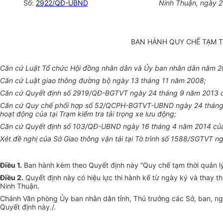
Số:
2922/QĐ-UBND
Ninh Thuận
, ngày
2
BAN HÀNH QUY CHẾ TẠM T
Căn cứ Luật Tổ chức Hội đồng nhân dân và
Ủ
y ban nhân dân năm 2
Căn cứ Luật giao thông đường bộ ngày 13 tháng 11 năm 2008;
Căn cứ Quyết định số 2919/QĐ-BGT
V
T ngày 24 tháng 9 năm 2013 củ
Căn cứ Quy chế phối hợp số 52/QCPH-BGTVT-
U
BND ngày 24 tháng 
hoạt động của tại Trạm kiểm tra tải trọng xe lưu động;
Căn cứ Quyết định số 103/QĐ-
U
BND ngày 16 tháng 4 năm 2014 củ
Xét đề nghị của Sở Giao thông vận tải tại Tờ trình số 1588/SGTVT 
Điều 1.
Ban hành kèm theo Quyết định này “Quy chế tạm thời quản lý,
Điều 2.
Quyết định này có hiệu lực thi hành kể từ ngày ký và thay t
Ninh Thuận.
Chánh Văn phòng
Ủ
y ban nhân dân tỉnh, Thủ trưởng các Sở, ban, ng
Quyết định này./.