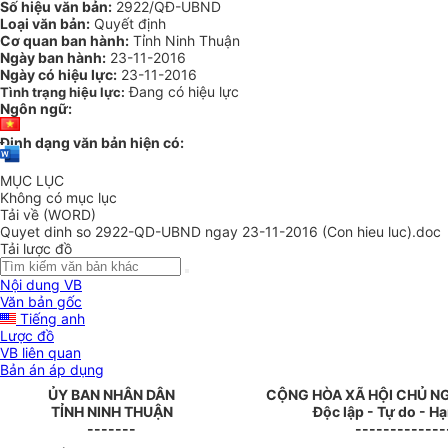
Số hiệu văn bản:
2922/QĐ-UBND
Loại văn bản:
Quyết định
Cơ quan ban hành:
Tỉnh Ninh Thuận
Ngày ban hành:
23-11-2016
Ngày có hiệu lực:
23-11-2016
Đang có hiệu lực
Tình trạng hiệu lực:
Ngôn ngữ:
Định dạng văn bản hiện có:
MỤC LỤC
Không có mục lục
Tải về (WORD)
Quyet dinh so 2922-QD-UBND ngay 23-11-2016 (Con hieu luc).doc
Tải lược đồ
Nội dung VB
Văn bản gốc
Tiếng anh
Lược đồ
VB liên quan
Bản án áp dụng
ỦY BAN NHÂN DÂN
CỘNG HÒA XÃ HỘI CHỦ N
TỈNH NINH THUẬN
Độc lập - Tự do - H
-------
-------------