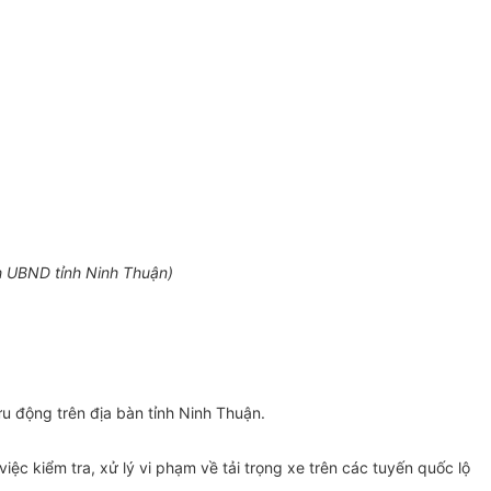
h UBND t
ỉ
nh Ninh Thuận)
ưu động trên địa bàn tỉnh Ninh Thuận.
việc k
i
ểm tra, xử lý vi phạm về tải trọng xe trên các tuyến quốc lộ