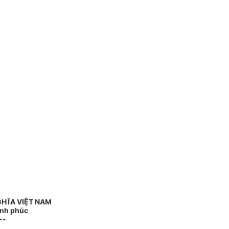
GHĨA VIỆT NAM
ạnh phúc
--