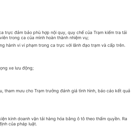
ca trực đảm bảo phù hợp nội quy, quy chế của Trạm kiểm tra tải
 viên trong ca của mình hoàn thành nhiệm vụ;
g hành vi vi phạm trong ca trực với lãnh đạo trạm và cấp trên.
rọng xe lưu động;
ệu, tham mưu cho Trạm trưởng đánh giá tình hình, báo cáo kết quả
u kiện kinh doanh vận tải hàng hóa bằng ô tô theo thẩm quyền. Ra
ịnh của pháp luật.