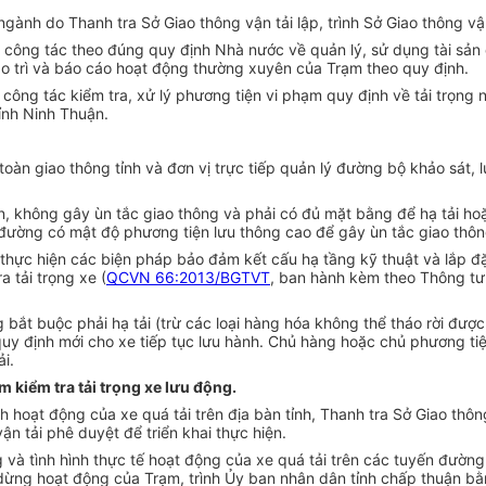
ngành do Thanh tra Sở Giao thông vận tải lập, trình Sở Giao thông vậ
ụ công tác theo đúng quy định Nhà nước về quản lý, sử dụng tài sản
o trì và báo cáo hoạt động
t
hường xuyên của Trạm theo quy định.
 công tác ki
ể
m tra, xử lý phương tiện vi phạm quy định về tải trọn
ỉnh Ninh Thuận.
toàn giao thông tỉnh và đơn vị trực tiếp quản lý đường bộ khảo sát, 
àn, không gây ùn t
ắ
c giao thông và phải có đủ mặt b
ằ
ng để hạ tải ho
, đường có mật độ phương tiện lưu thông cao để gây ùn tắc giao thô
, thực hiện các biện pháp bảo đảm kết cấu hạ tầng kỹ thuật và lắp đặ
 tải trọng xe (
QCVN 66:2013/BGTVT
, ban hành kèm theo Thông t
g bắt buộc phải hạ tải (trừ các loại hàng hóa không thể tháo rời đượ
quy định mới cho xe tiếp tục lưu hành. Chủ hàng hoặc chủ phương tiện,
i.
m kiểm tra tải trọng xe lưu động.
ình hoạt động của xe quá tải trên địa bàn tỉnh, Thanh tra Sở Giao th
ận tải phê duyệt để triển khai thực hiện.
g và tình hình thực tế hoạt động của xe quá tải trên các tuyến đườn
m dừng hoạt động của Trạm, trình Ủy ban nhân dân tỉnh chấp thuận b