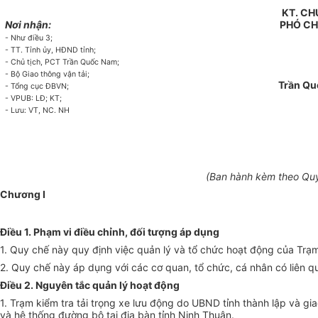
KT. CH
Nơi nhận:
PHÓ CH
- Như điều 3;
- TT. Tỉnh ủy, HĐND tỉnh;
- Chủ tịch, PCT Trần Quốc Nam;
- Bộ Giao thông vận tải;
Trần Q
- Tổng cục ĐBVN;
- VPUB: LĐ; KT;
- Lưu: VT, NC. NH
(Ban hành kèm theo Quy
Chương I
Điều 1. Phạm vi điều chỉnh, đối tượng áp dụng
1. Quy chế này quy định việc quản lý và tổ chức hoạt động của Tr
2. Quy chế này áp dụng với các cơ quan, tổ chức, cá nhân có liên q
Điều 2. Nguyên tắc quản lý hoạt động
1. Trạm kiểm tra tải trọng xe lưu động do UBND tỉnh thành lập và gia
và hệ thống đường bộ tại địa bàn tỉnh Ninh Thuận.