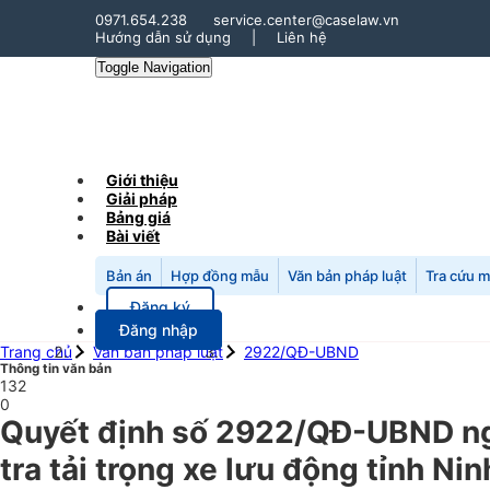
0971.654.238
service.center@caselaw.vn
Hướng dẫn sử dụng
|
Liên hệ
Toggle Navigation
Giới thiệu
Giải pháp
Bảng giá
Bài viết
Bản án
Hợp đồng mẫu
Văn bản pháp luật
Tra cứu 
Đăng ký
Đăng nhập
Trang chủ
Văn bản pháp luật
2922/QĐ-UBND
Thông tin văn bản
132
0
Quyết định số 2922/QĐ-UBND ngà
tra tải trọng xe lưu động tỉnh Ni