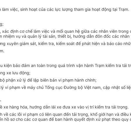
 làm việc, sinh hoạt của các lực lượng tham gia hoạt động tại Trạm.
g;
 xác định cơ chế làm việc và mối quan hệ giữa các nhân viên trong 
ện nhiệm vụ và quản lý tài sản, thiết bị, hướng dẫn đôn đốc các nhân
ng xuyên giám sát, kiểm tra, kiểm soát để phát hiện và báo cáo nhữn
ạm.
iều kiện bảo đảm an toàn trong quá trình vận hành Trạm kiểm tra tải t
rọng xe lưu động;
 bộ phận xử lý để lập biên bản vi phạm hành chính;
ử lý vi phạm về máy chủ Tổng cục Đường bộ Việt nam, cập nhật số li
.
ề xe hàng hóa, hướng dẫn lái xe đưa xe vào vị trí kiểm tra tải trọng.
 về các lỗi vi phạm có liên quan đến tải trọng, khổ giới hạn và điề
n hồ sơ cho các cơ quan để ban hành quyết định xử phạt theo quy đ