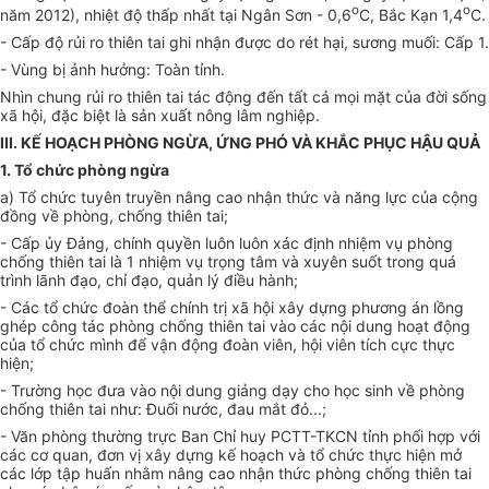
o
o
năm 2012), nhiệt độ thấp nhất tại Ngân Sơn - 0,6
C, Bắc Kạn 1,4
C.
- Cấp độ rủi ro thiên tai ghi nhận được do rét hại, sương muối: Cấp 1.
- Vùng bị ảnh hưởng: Toàn tỉnh.
Nhìn chung rủi ro thiên tai tác động đến tất cả mọi mặt của đời sống
xã hội, đặc biệt là sản xuất nông
lâm
nghiệp.
III. KẾ HOẠCH PHÒNG NGỪA, ỨNG PHÓ VÀ KHẮC PHỤC HẬU QUẢ
1. Tổ chức phòng ngừa
a) Tổ chức tuyên truyền nâng cao nhận thức và năng lực của cộng
đồng về phòng, chống thiên tai
;
- Cấp ủy Đảng, chính quyền luôn luôn xác định nhiệm vụ phòng
chống thiên tai là 1 nhiệm vụ trọng tâm và xuyên suốt trong quá
trình lãnh đạo, chỉ đạo, quản lý điều hành
;
- Các tổ chức đoàn thể chính trị xã hội xây dựng phương án lồng
ghép công tác phòng chống thiên tai
vào các nội dung hoạt động
của tổ chức mình để vận động đoàn viên
,
hội viên tích cực thực
hiện
;
- Trường
học
đưa vào nội dung giảng dạy cho học sinh về phòng
chống thiên tai như:
Đ
uối
nước
, đau mắt đỏ
..
.
;
-
Văn phòng thường trực Ban Chỉ huy PCTT-TKCN tỉnh p
hối hợp với
các
cơ quan, đơn vị xây dựng kế hoạch và tổ chức thực hiện mở
các lớp tập huấn
nhằm nâng cao nhận thức phòng chống thiên tai