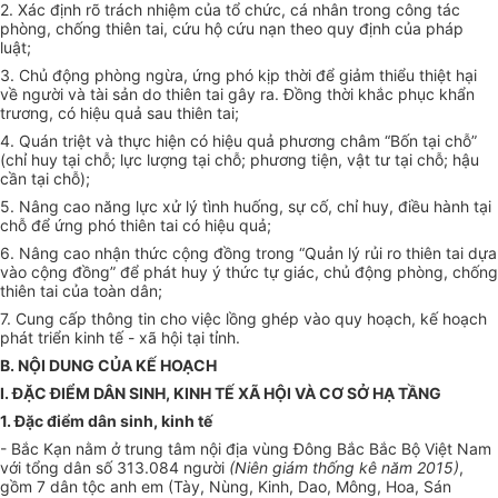
2. Xác định rõ trách nhiệm của tổ chức, cá nhân trong công tác
phòng, chống thiên tai, cứu hộ cứ
u
nạn theo quy định của pháp
luật;
3. Chủ động phòng ngừa, ứng phó kịp thời để giảm thiểu thiệt hại
về người và tài sản do thiên tai gây ra. Đồng thời khắc phục khẩn
trương, có hiệu quả sau thiên tai;
4. Quán triệt và thực hiện có hiệu quả ph
ương châm “
B
ốn tại chỗ”
(chỉ huy tại chỗ; lực lượng tại chỗ; phương tiện, vật tư tại chỗ; hậu
cần tại chỗ)
;
5. Nâng cao năng lực xử lý tình huống, sự cố, chỉ huy, điều hành tại
chỗ để ứng phó thiên tai có hiệu quả;
6. Nâng cao nhận thức cộng đồng trong “Quản lý rủi ro thiên tai dựa
vào cộng đồng” để phát huy ý thức tự giác, chủ động phòng, chống
thiên tai của toàn dân;
7. Cung cấp thông tin cho việc lồng ghép vào quy hoạch, kế hoạch
phát triển kinh tế - xã hội tại tỉnh.
B. NỘI DUNG CỦA KẾ HOẠCH
I. ĐẶC ĐIỂM DÂN SINH, KINH TẾ XÃ HỘI VÀ CƠ SỞ HẠ TẦNG
1. Đặc điểm dân sinh, kinh tế
- Bắc Kạn nằm ở trung tâm nội địa vùng Đông Bắc Bắc Bộ Việt Nam
với t
ổng dân số 313.084 người
(
Niên giám
t
hống kê năm 2015)
,
gồm 7 dân tộc anh em (Tày, Nùng, Kinh, Dao, Mông
,
Hoa, Sán