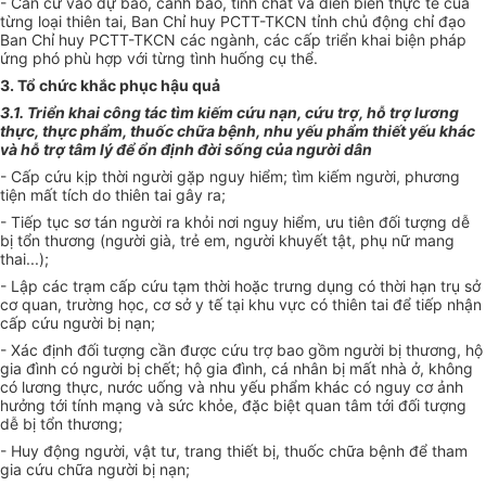
- Căn cứ vào dự báo, cảnh báo, tính chất và diễn biến thực tế của
từng loại thiên tai, Ban
C
hỉ huy PCTT-TKCN tỉnh chủ động chỉ đạo
Ban
C
hỉ huy PCTT-TKCN các ngành
,
các cấp triển khai biện pháp
ứng phó phù hợp với từng tình huống cụ thể.
3. Tổ chức khắc phục hậu quả
3.1. Triển khai công tác tìm kiếm cứu nạn, cứu trợ, hỗ trợ lương
thực, thực phẩm, thuốc chữa bệnh, nhu yếu phẩm thiết yếu khác
và hỗ trợ tâm lý để ổn định đời sống của người dân
- Cấp cứu kịp thời người gặp nguy hiểm; tìm kiếm người, phương
tiện mất tích
do thiên tai gây ra
;
- Tiếp tục sơ tán người ra khỏi nơi nguy hiểm, ưu tiên đối tượng dễ
bị tổn thương
(người già, trẻ em, người khuyết tật, phụ nữ mang
thai...)
;
- Lập các trạm cấp cứu tạm thời hoặc trưng dụng có thời hạn trụ sở
cơ quan, trường học, cơ sở y tế tại khu vực có thiên tai để tiếp nhận
cấp cứu người bị nạn;
- Xác định đối tượng cần được cứu trợ bao gồm
người
bị thương, hộ
gia đình có người bị chết; hộ gia đình, cá nhân bị mất nhà ở, không
có lương thực, nước uống và nhu yếu phẩm khác có nguy cơ ảnh
hưởng tới tính mạng và sức khỏe, đặc biệt quan tâm tới đối tượng
dễ bị tổn thương;
- Huy động người, vật tư, trang thiết bị, thuốc chữa bệnh để tham
gia cứu chữa người bị nạn;