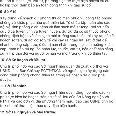
du, bố trí nhân lực, vật tư, phương tiện để thực hiện nhiệm vụ cứu
hộ kịp thời, đảm bảo an toàn công trình khi gặp sự cố.
9
. Sở Y tế
Xây dựng kế hoạch dự phòng thuốc men phục vụ công tác phòng
chống và khắc phục hậu quả thiên tai
. Tổ chức tập huấn cho các
đội vệ sinh phòng dịch bệnh và làm sạch môi trường, đội sơ, cấp
cứu ở cả tuyến tỉnh và tuyến huyện; dự trữ đủ cơ số thuốc phòng
chống dịch bệnh và làm sạch môi trường sau thiên tai x
ảy
ra
; có kế
hoạch
sơ tán, di dời cơ sở y tế khi xảy ra ngập lụt,
sạt lở đất
để
nhanh chóng cấp cứu, điều trị nạn nhân trong mọi tình huống khẩn
cấp, đảm bảo đủ nguồ
n nhân lực, thuốc, vật tư, hóa chất sẵn sàng
xử lý kịp thời đối với người bị nạn và môi trường khi có thiên tai.
10
. Sở
K
ế hoạch và Đầu tư
Chủ trì phối hợp với các
S
ở, ngành liên quan đề xuất kịp thời với
UBND tỉnh
, Ban Chỉ huy PCTT-TKCN về nguồn lực xây dựng các
công trình phòng chống thiên tai trong kế hoạch đã được phê
duyệt
.
1
1
. Sở Tài chính
Chủ trì phối hợp với các
S
ở, ngành liên quan
tổng hợp nhu cầu kinh
phí thực hiện kế hoạch
trên cơ sở số liệu của Sở Nông nghiệp và
PTNT và các đơn vị, đ
ịa
phương tham mưu
, báo cáo
UBND tỉnh
bố
trí kinh phí thực hiện theo quy định hiện hành
.
1
2
. Sở Tài nguyên và Môi trường