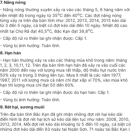
7. Nắng nóng
- Nắng nóng thường xuyên xảy ra vào các tháng 5, 6 hàng năm với
o
o
nền nhiệt độ trong ngày từ 35
C đến 40
C. Các đợt nắng nóng
từng xảy ra trên địa bàn tỉnh như: 2012, 2013, 2014, 2015 kéo dài
từ 3 đến 5 ngày, cá biệt có đợt kéo dài đến 10 ngày. Nhiệt độ cao
o
o
nhất tại Chợ Rã đạt 40,5
C, Bắc Kạn đạt 39,8
C.
- Cấp độ rủi ro thiên tai ghi nhận được: Cấp 1.
- Vùng bị ảnh hưởng: Toàn tỉnh.
8. Hạn hán
- Hạn hán thường xảy ra vào các tháng mùa khô trong năm: tháng
1, 2, 3, 10,11, 12. Trên địa bàn tỉnh hạn hán đã xảy ra vào cuối các
năm 2000 đến nay với lượng mưa rất thấp, độ thiếu hụt nước trên
50% xảy ra trong 3 tháng liên tục. Mưa ít nhất là các năm 1977,
1987, 2011 với lượng mưa cả năm chỉ đạt xấp xỉ 70%, vào mùa khô
hạn thì lượng mưa chỉ đạt 50 đến 60%.
- Cấp độ rủi ro thiên tai ghi nhận được do hạn hán: Cấp 1.
- Vùng bị ảnh hưởng: Toàn tỉnh.
9. Rét hại, sương muối
Trên địa bàn tỉnh Bắc Kạn đã ghi nhận những đợt rét hại kéo dài
điển hình là đợt rét hại lịch sử kéo dài liên tục như năm: 2008, 2010,
2012, 2014. Mỗi đợt rét kéo dài khoảng từ 5 đến 10 ngày, cá biệt có
những đợt kéo dài đến 93 ngày tại Ngân Sơn, 71 ngày tại Bắc Kạn (