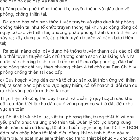
cho cán bộ các cấp và nhân dân.
b) Tăng cường hệ thống thông tin, truyền thông và giáo dục về
phòng, chống thiên tai
.
- Đa dạng hóa các hình thức tuyên truyền và giáo dục luật phòng
chống thiên tai
như tổ chức truyền thông tại khu vực cộng đồng có
nguy cơ cao về thiên tai, phương pháp phòng tránh khi có thiên tai
xảy ra; xây dựng pa nô, áp phíc
h
tuyên truyền và cảnh báo thiên
tai;
-
Rà soát, nâng cấp, xây dựng
hệ thống truyền thanh của
các xã
để
kịp thời tuyên truyền các chủ trương chính sách của Đảng và
N
hà
nước các chương trình phát triển kinh tế của địa phương
,
đặc biệt
cho công tác chỉ huy theo phương châm 4 tại ch
ỗ
của
B
an
C
hỉ huy
phòng chống thiên tai
các cấp.
c) Quy hoạch vùng dân cư và tổ chức sản xuất thích ứng với thiên
tai; rà soát, xác định khu vực nguy hiểm, có kế hoạch di dời dân cư
ra khỏi vùng có rủi ro thiên tai cao
.
Thực hiện tốt công tác quy hoạch và quản lý quy hoạch các khu
dân cư đặc biệt là khu dân
cư ở
vùng
nguy cơ sạt lở đất đến khu
vực
an toàn
.
d) Chuẩn bị về nhân lực, vật tư, phương tiện, trang thiết bị và nhu
yếu phẩm phục vụ ứng phó thiên tai. Quản lý tốt lực lượng xung
kích, nắm chắc số lượng, tổ chức huấn luyện công tác PCTT- TKCN,
đảm bảo chấp hành tốt l
ệnh
điều động khi có tình huống xảy ra.
Kiểm tra, rà soát mua sắm thêm các trang thiết bị phục vụ cho công