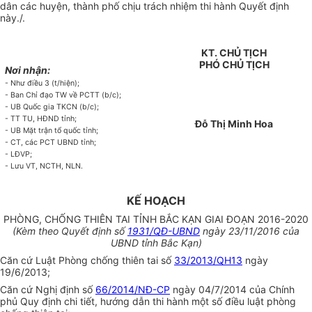
dân các huyện, thành phố chịu trách nhiệm thi hành Quyết định
này./.
KT. CHỦ TỊCH
PHÓ CHỦ TỊCH
Nơi nhận:
- Như điều 3 (t/hiện);
- Ban Chỉ đạo TW về PCTT (b/c);
- UB Quốc gia TKCN (b/c);
- TT TU, HĐND tỉnh;
Đỗ Thị Minh Hoa
- UB Mặt trận tổ quốc tỉnh;
- CT, các PCT UBND tỉnh;
- LĐVP;
- Lưu VT, NCTH, NLN.
KẾ HOẠCH
PHÒNG, CHỐNG THIÊN TAI TỈNH BẮC KẠN GIAI ĐOẠN 2016-2020
(Kèm theo Quyết định số
1931/QĐ-UBND
ngày 23/11/2016 của
UBND tỉnh Bắc Kạn)
Căn cứ Luật Phòng chống thiên tai số
33/2013/QH13
ngày
19/6/2013;
Căn cứ Nghị định số
66/2014/NĐ-CP
ngày 04/7/2014 của Chính
phủ Quy định chi tiết, hướng dẫn thi hành một số điều luật phòng