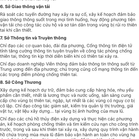
6
. Sở Giao thông vận tải
Rà soát các tuyến đường hay xảy ra sự cố, xây
kế hoạch
đảm bảo
giao thông thông suốt trong mọi tình huống, huy động phương tiện
vận tải cho công tác cứu hộ và sơ tán dân trong vùng bị rủi ro thiên
tai khi cần thiết.
7.
Sở Thông tin và Truyền thông
Chỉ đạo các cơ quan báo
, đài
địa phương, Cổng thông tin điện tử
tỉnh tăng cường thông tin tuyên truyền về công tác phòng chống
thiên tai, thông tin kịp thời diễn biến khi có thiên tai xảy ra
.
Chỉ đạo doanh nghiệp Viễn thông đảm bảo thông tin thông suốt từ
Trung ương đến địa phương; chú trọng củng cố mạng thông tin đến
các trọng điểm phòng chống thiên tai.
8
. Sở Công
T
hương
Xây dựng kế hoạch dự trữ, đảm bảo cung cấp hàng hóa, nhu yếu
phẩm cần thiết, nhất là lương thực và nước uống, sẵn sàng cung
cấp cho vùng bị thiên tai, ngập, lụt nhất là các vùng có nguy cơ bị
cô lập. Chỉ đạo công tác giám sát, kiểm tra quản lý thị trường, giá
vật tư, vật liệu xây dựng... tại vùng bị ảnh hưởng của mưa lũ.
Chỉ đạo các chủ hồ thủy điện xây dựng và thực hiện các phương
án, kế hoạch phòng chống thiên và tìm kiếm cứu nạn cho công trình
trước, trong và sau khi thiên tai xảy ra, xây dựng quy trình vận hành
hồ chứa trong mùa mưa lũ đảm bảo vận hành an toàn cho vùng hạ