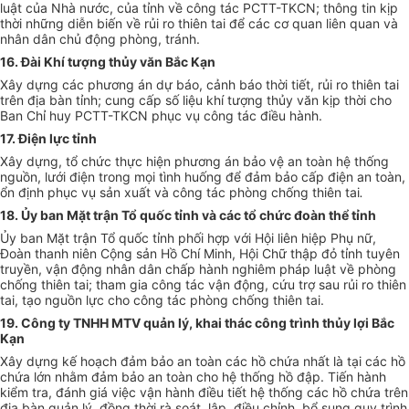
luật của Nhà nước, của tỉnh về công tác PCTT-TKCN; thông tin kịp
thời những diễn biến về rủi ro thiên tai để các cơ quan liên quan và
nhân dân chủ động phòng,
tránh
.
16
. Đài Khí tượng
t
hủy văn Bắc Kạn
Xây dựng các phương án dự báo, cảnh báo thời tiết, rủi ro thiên tai
trên địa bàn tỉnh; cung cấp số liệu khí tượng thủy văn kịp thời cho
Ban
C
hỉ huy PCTT-TKCN phục vụ công tác điều hành.
17
. Điện lực tỉnh
Xây dựng, tổ chức thực hiện phương án bảo vệ an toàn hệ thống
nguồn, lưới điện trong mọi tình huống để đảm bảo cấp điện an toàn,
ổn định phục vụ sản xuất và công tác phòng chống thiên tai
.
1
8
. Ủy ban Mặt trận Tổ quốc tỉnh và các tổ chức đoàn thể
tỉnh
Ủy ban Mặt trận Tổ quốc tỉnh phối hợp với Hội liên hiệp Phụ nữ,
Đoàn thanh niên Cộng sản Hồ Chí Minh, Hội Chữ thập đỏ tỉnh tuyên
truyền, vận động nhân dân chấp hành nghiêm pháp luật về phòng
chống thiên tai; tham gia công tác vận động, cứu trợ sau rủi ro thiên
tai
, tạo nguồn lực cho công tác phòng chống thiên tai.
19. Công ty TNHH MTV quản lý, khai thác công trình thủy lợi Bắc
Kạn
Xây dựng
kế hoạch đảm bảo an toàn
các hồ chứa nhất là tại các hồ
chứa lớn nhằm đảm bảo an toàn cho hệ thống hồ đập. Tiến hành
kiểm tra, đánh giá việc vận hành điều tiết hệ thống các hồ chứa trên
địa bàn quản lý, đồng thời rà soát, lập, điều chỉnh, bổ sung quy trình