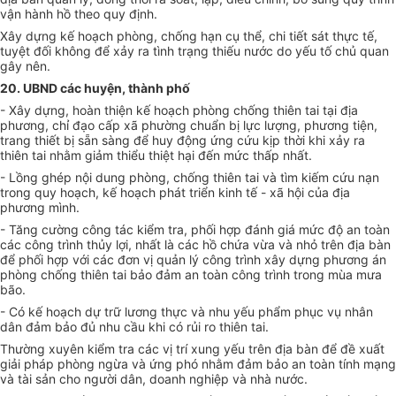
vận hành hồ theo quy định
.
Xây dựng kế hoạch phòng, chống hạn cụ thể, chi tiết sát thực tế,
tuyệt đối không để xảy ra tình trạng thiếu nước do yếu tố chủ quan
gây nên.
20
. UBND các huyện, thành phố
- Xây dựng
, hoàn thiện kế hoạch phòng chống thiên tai tại địa
phương, chỉ đạo cấp xã phường chuẩn bị lực lượng, phương tiện,
trang thiết bị sẵn sàng để huy động ứng cứu kịp thời khi xảy ra
thiên tai nhằm giảm thiểu thiệt hại đến mức thấp nhất.
- Lồng ghép nội dung phòng, chống thiên tai và tìm kiếm cứu nạn
trong quy hoạch, kế hoạch phát triển kinh tế - xã hội của địa
phương mình.
- Tăng cường công tác kiểm tra,
phối hợp
đánh giá mức độ an toàn
các công trình thủy lợi, nhất là các hồ chứa vừa và nhỏ trên địa bàn
để phối hợp với các đơn vị quản lý công trình xây dựng phương án
phòng chống thiên tai
bảo đảm an toàn công trình trong mùa mưa
bão.
- Có kế hoạch dự trữ lương thực và nhu yếu phẩm phục vụ nhân
dân đảm bảo đủ nhu cầu khi có rủi ro thiên tai.
Thường xuyên kiểm tra các vị trí xung yếu trên địa bàn để đề xuất
giải pháp phòng ngừa và ứng phó nhằm đảm bảo an toàn tính mạng
và tài sản cho người dân, doanh nghiệp và nhà nước.