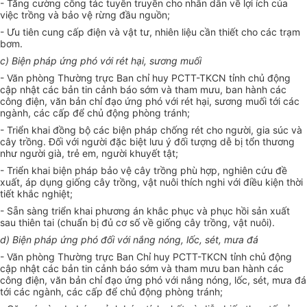
- Tăng cường công tác tuyên truyền cho nhân dân về lợi ích của
việc trồng và bảo v
ệ
rừng đầu nguồn;
- Ưu tiên cung cấp điện và vật tư, nhiên liệu cần thiết cho các trạm
bơm.
c)
Biện pháp ứng phó với rét hại, sương muối
- Văn phòng Thường trực Ban chỉ huy PCTT-TKCN tỉnh chủ động
cập nhật các bản tin cảnh báo sớm và
tham mưu,
ban hành các
công điện,
văn bản
chỉ đạo ứng phó với rét hại, sương muối tới các
ngành
,
các cấp để chủ động phòng tránh;
- Triển khai đồng bộ các biện pháp chống rét cho người, gia súc và
cây trồng
. Đối với người đặc biệt lưu ý đối tượng dễ bị tổn thương
như người già, trẻ em, người khuyết tật;
- Triển khai biện pháp bảo vệ cây trồng phù hợp, nghiên cứu đề
xuất, áp dụng giống cây trồng, vật nuôi thích nghi với điều kiện thời
tiết khắc nghiệt;
- Sẵn sàng triển khai phương án khắc phục và phục hồi sản xuất
sau thiên tai (chuẩn bị đủ cơ số về giống
cây trồng
,
vật nuôi).
d)
Biện pháp ứng phó đối với nắng nóng, lốc, sét, mưa đá
- Văn phòng Thường trực Ban
C
hỉ huy PCTT-TKCN tỉnh chủ động
cập nhật các bản tin cảnh báo sớm và
tham mưu
ban hành các
công điện,
văn bản
chỉ đạo ứng phó với nắng nóng, lốc, sét, mưa đá
tới các ngành
,
các cấp để chủ động phòng tránh;