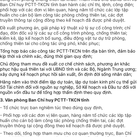
Ban Chỉ huy PCTT-TKCN tỉnh ban hành các chỉ thị, lệnh, công điện;
phối hợp với các đơn vị liên quan, hàng năm tổ chức các lớp tập
huấn cho cán bộ làm công tác phòng chống thiên tai, các đợt
truyền thông tại cộng đồng theo kế hoạch đã được phê duyệt.
Đề xuất phương án, giải pháp kỹ thuật xử lý sự cố công trình; chỉ
đạo, đôn đốc xử lý các sự cố công trình phòng, chống thiên tai;
kiểm kê, lập kế hoạch bổ sung, điều động vật tư dự trữ phòng,
chống thiên tai cho công tác ứng phó
, khắc phục
;
Tổng hợp
báo cáo
công tác PCTT-TKCN trên địa bàn tỉnh,
đảm bảo
kịp thời và
chính xác,
đúng thời gian quy định;
Chủ động tham mưu đề xuất cơ chế chính sách, phương án khắc
phục hậu
quả thiê
n tai với UBND tỉnh và các Bộ, Ngành Trung ương;
xây dựng kế hoạch phục hồi sản xuất, ổn định đời sống nhân dân
;
Hằng năm vào thời điểm lập dự toán, lập dự toán kinh phí cụ thể gửi
Sở Tài chính đối với nguồn sự nghiệp, Sở Kế hoạch và Đầu tư đối với
nguồn vốn đầu tư để tổng hợp thẩm định theo quy định.
3. Văn phòng Ban Chỉ huy PCTT-TKCN tỉnh
- Tổ chức trực ban nghiêm túc theo đúng quy định,
- Phối hợp với các đơn vị liên quan, hàng năm tổ chức các lớp tập
huấn cho cán bộ làm công tác phòng chống thiên tai, các đợt
truyền thông tại cộng đồng theo kế hoạch đã được phê duyệt.
- Theo dõi, tổng hợp tham mưu cho cơ quan thường trực, Ban Chỉ