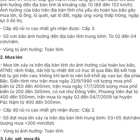
ảnh hưởng đến địa bàn tỉnh là khoảng cấp 10 (89 đến 102 km/h).
Ảnh hưởng của bão trên địa bàn
tỉnh chủ yếu do hoàn lưu bão gây
mưa lớn, lũ ống, lũ quét, sạt lở đất, ngập úng vùng thấp trũng, ngập
lụt ở đô thị
.
- Cấp độ rủi ro cao nhất ghi nhận được: Cấp 3
.
- Số cơn bão ảnh hưởng đến địa bàn tỉnh trung bình: Từ 02 đến 04
cơn/năm.
- Vùng bị ảnh hưởng: Toàn tỉnh.
2. Mưa lớn
- Mưa lớn xảy ra trên địa bàn tỉnh do ảnh hưởng của hoàn lưu bão,
ATNĐ; rãnh thấp, dải hội tụ nhiệt đới có trục đi qua Bắc Bộ kết hợp
hội tụ gió trên cao; không khí lạnh bị nén bởi khối áp cao lục địa phía
Bắc. Điển hình như trận mưa ngày 22/9/1990 với lượng mưa phổ
biến từ 250 đến 400mm, trận mưa ngày 17/7/2006 lượng mưa phổ
biến từ 200 đến 300mm, có nơi như Đông Viên, Phương Viên đạt từ
400 đến 500mm, trận mưa từ ngày 02 đến 04/7/2009 tại huyện
Pác Nặm từ 400 đến 500mm.
- Cấp độ rủi ro cao nhất ghi nhận được: Cấp 2.
- Số đợt mưa lớn xảy ra trên địa bàn tỉnh trung bình: 03÷05 đợt/năm
(lượng mưa >200 mm/đợt)
- Vùng bị ảnh hưởng: Toàn tỉnh.
3. Lốc, sét, mưa đá