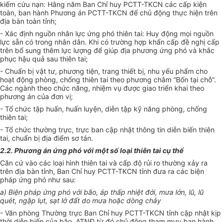
kiếm cứu nạn
: Hằng năm Ban Chỉ huy PCTT-TKCN các cấp kiện
toàn,
ban hành Phương án
PCTT-TKCN để chủ động thực hiện trên
địa bàn toàn tỉnh;
-
Xác định nguồn nhân lực ứng phó thiên tai
:
Huy động mọi nguồn
lực sẵn có trong nhân dân. Khi có trường hợp khẩn cấp đề nghị cấp
trên bổ sung thêm lực lượng để giúp địa phương ứng phó và khắc
phục hậu quả sau thiên tai
;
-
Chuẩn bị vật tư, phương tiện, trang thiết bị, nhu yếu phẩm cho
hoạt động phòng, chống thiên tai
theo phương châm “Bốn tại chỗ”.
Các ngành theo chức năng, nhiệm vụ được giao triển khai theo
phương án của đơn vị;
-
Tổ chức tập huấn, huấn luyện, diễn tập kỹ năng phòng, chống
thiên tai;
-
Tổ chức thường trực, trực ban cập nhật thông tin diễn biến thiên
tai
,
chuẩn bị địa điểm sơ tán
.
2.2. Phương án ứng phó với một số loại thiên tai cụ thể
Căn cứ vào các loại hình thiên tai và cấp độ rủi ro thường xảy ra
trên địa bàn tỉnh, Ban Chỉ huy PCTT-TKCN tỉnh đưa ra các biện
pháp ứng phó như sau:
a) Biện pháp ứng phó với bão, áp thấp nhiệt đới, mưa lớn, lũ, lũ
quét, ngập lụt, sạt lở đất do mưa hoặc dòng chảy
- Văn phòng Thường trực Ban Chỉ huy PCTT-TKCN tỉnh cập nhật kịp
thời diễn biến của bão, ATNĐ từ đó chủ động tham mưu ban hành