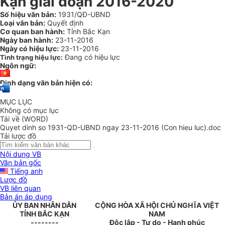
Kạn giai đoạn 2016-2020
Số hiệu văn bản:
1931/QĐ-UBND
Loại văn bản:
Quyết định
Cơ quan ban hành:
Tỉnh Bắc Kạn
Ngày ban hành:
23-11-2016
Ngày có hiệu lực:
23-11-2016
Đang có hiệu lực
Tình trạng hiệu lực:
Ngôn ngữ:
Định dạng văn bản hiện có:
MỤC LỤC
Không có mục lục
Tải về (WORD)
Quyet dinh so 1931-QD-UBND ngay 23-11-2016 (Con hieu luc).doc
Tải lược đồ
Nội dung VB
Văn bản gốc
Tiếng anh
Lược đồ
VB liên quan
Bản án áp dụng
ỦY BAN NHÂN DÂN
CỘNG HÒA XÃ HỘI CHỦ NGHĨA VIỆT
TỈNH BẮC KẠN
NAM
--------
Độc lập - Tự do - Hạnh phúc