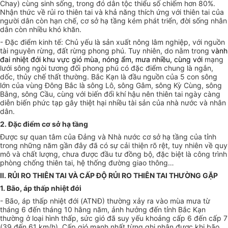
Chay) cùng
sinh sống, trong đó dân tộc thiểu số chiếm hơn 80%.
Nhận thức về rủi ro thiên tai và
khả năng thích ứng với thiên tai
của
người dân còn
hạn chế, cơ sở hạ tầng kém phát triển, đời sống nhân
dân còn nhiều khó khăn
.
- Đặc điểm kinh tế: Chủ yếu là sản xuất nông lâm nghiệp,
với nguồn
tài nguyên rừng, đất rừn
g
phong phú
. Tuy nhiên, do nằm trong
vành
đai nhiệt đới khu vực gió mùa, nóng ẩm, mưa nhiều, cùng với
m
ạng
lưới sông ngòi tương đối phong phú
có đặc điểm
chung là ngắn,
dốc, thủy chế thất thường
.
Bắc Kạn là đầu nguồn của 5 con sông
lớn của vùng Đông Bắc là sông Lô, sông Gâm, sông Kỳ Cùng, sông
Bằng, sông Cầu
, cùng với biến đổi khí hậu nên thiên tai ngày càng
diễn biến phức tạp gây thiệt hại nhiều tài sản của nhà nước và nhân
dân.
2. Đặc điểm cơ sở hạ tầng
Được sự quan tâm của Đảng và Nhà nước cơ sở hạ tầng của tỉnh
trong những năm gần đây đã có sự cải thiện rõ rệt, tuy nhiên về quy
mô và chất lượng, chưa được đầu tư đồng bộ, đặc biệt là công trình
phòng chống thiên tai, hệ thống đường giao thông…
II. RỦI RO THIÊN TAI VÀ CẤP ĐỘ RỦI RO THIÊN TAI THƯỜNG GẶP
1. Bão, áp thấp nhiệt đới
- Bão,
áp thấp nhiệt đới (
ATNĐ) thường xảy ra vào mùa mưa từ
tháng 6 đến tháng 10 hằng năm, ảnh hưởng đến tỉnh Bắc Kạn
thường ở loại hình thấp, sức gió đã suy yếu khoảng cấp 6 đến cấp 7
(39 đến 61 km/h). Cấp gió mạnh nhất từng ghi nhận được khi bão