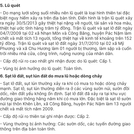
5. Lũ quét
- Do mạng lưới sông suối nhiều nên lũ quét là loại hình thiên tai đặc
biệt nguy hiểm xảy ra trên địa bàn tỉnh. Điển hình là trận lũ quét xảy
ra ngày 30/5/2013 gây thiệt hại nặng về người, tài sản và hoa màu,
thiệt hại ước tỉnh hàng trăm tỷ đồng. Trận lũ quét và sạt lở đất ngày
04/7/2009 tại 02 xã Nhạn Môn và Công Bằng, huyện Pác Nặm làm
chết và mất tích 13 người, tổng thiệt hại về kinh tế khoảng trên 152
tỷ đồng. Trận lũ quét và sạt lở đất ngày 31/7/2010 tại 02 xã Mỹ
Phương và xã Chu Hương làm 01 người bị thương, làm sập và cuốn
trôi nhiều nhà cửa, công trình, ruộng nương của nhân dân.
- Cấp độ rủi ro cao nhất ghi nhận được do lũ quét: Cấp 1.
- Vùng bị ảnh hưởng do lũ quét: Toàn tỉnh.
6. Sạt lở đất, sụt lún đất do mưa lũ hoặc dòng chảy
- Sạt lở đất, sụt lún thường xảy ra khi có mưa to hoặc dòng chảy
mạnh. Sạt lở, sụt lún thường diễn ra ở các vùng sườn núi, sườn đồi
dốc, nền đất yếu không ổn định. Sạt lở đất đã xảy ra tại khu vực
đường giao thông hằng năm khi có mưa lớn. Đặc biệt là sạt lở sườn
núi tại thôn Khên Lền, xã Công Bằng, huyện Pác Nặm làm 13 người
chết và mất tích năm 2009.
- Cấp độ rủi ro thiên tai ghi nhận được: Cấp 2.
- Vùng thường bị ảnh hưởng: Các sườn dốc, các tuyến đường giao
thông trên địa bàn toàn tỉnh.