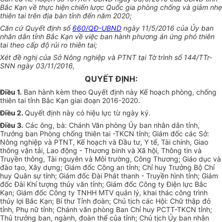
Bắc Kạn về thực hiện chiến lược Quốc gia phòng chống và giảm nhẹ
thiên tai trên địa bàn tỉnh đến năm 2020;
Căn cứ Quyết định số
660/QĐ-UBND
ngày 11/5/2016 của Ủy ban
nhân dân tỉnh Bắc Kạn về việc ban hành phương án ứng phó thiên
tai theo cấp độ rủi ro thiên tai;
Xét đề nghị của Sở Nông nghiệp và PTNT tại Tờ trình số 144/TTr-
SNN ngày 03/11/2016,
QUYẾT ĐỊNH:
Điều 1
.
Ban hành kèm theo Quyết định này Kế hoạch phòng, chống
thiên tai tỉnh Bắc Kạn giai đoạn 2016-2020.
Điều 2
.
Quyết định này có hiệu lực từ ngày ký.
Điều 3
.
Các ông, bà: Chánh Văn phòng Ủy ban nhân dân tỉnh,
Trưởng ban Phòng chống thiên tai -TKCN tỉnh; Giám đốc các Sở:
Nông nghiệp và PTNT, Kế hoạch và Đầu tư, Y tế, Tài chính, Giao
thông vận tải, Lao động - Thương binh và Xã hội, Thông tin và
Truyền thông, Tài nguyên và Môi trường, Công Thương; Giáo dục và
đào tạo, Xây dựng; Giám đốc Công an tỉnh; Chỉ huy Trưởng Bộ Chỉ
huy Quân sự tỉnh; Giám đốc Đài Phát thanh - Truyền hình tỉnh; Giám
đốc Đài Khí tượng thủy văn tỉnh; Giám đốc Công ty Điện lực Bắc
Kạn; Giám đốc Công ty TNHH MTV quản lý, khai thác công trình
thủy lợi Bắc Kạn; Bí thư Tỉnh đoàn; Chủ tịch các Hội: Chữ thập đỏ
tỉnh, Phụ nữ tỉnh; Chánh văn phòng Ban Chỉ huy PCTT-TKCN tỉnh;
Thủ trưởng ban, ngành, đoàn thể của tỉnh; Chủ tịch Ủy ban nhân