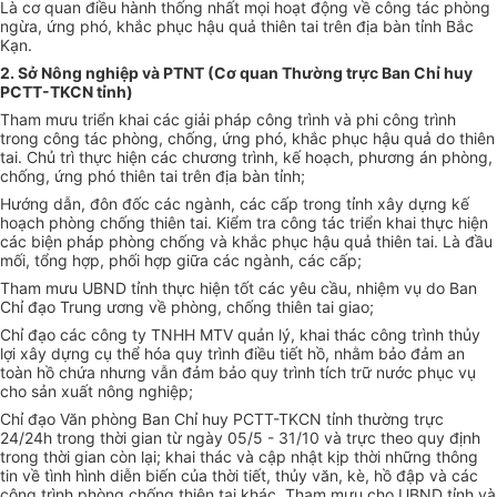
Là cơ quan điều hành thống nhất mọi hoạt động về công tác phòng
ngừa, ứng phó, khắc phục hậu quả thiên tai trên địa bàn tỉnh Bắc
Kạn.
2. Sở Nông nghiệp và PTNT (Cơ quan Thường trực Ban Chỉ huy
PCTT-TKCN tỉnh)
Tham mưu triển khai các giải pháp công trình và phi công trình
trong công tác phòng, chống, ứng phó, khắc phục hậu quả do thiên
tai. Chủ trì thực hiện các chương trình, kế hoạch, phương án phòng,
chống, ứng phó thiên tai trên địa bàn tỉnh;
Hướng dẫn, đôn đốc các ngành, các cấp trong tỉnh xây dựng kế
hoạch phòng chống thiên tai. Kiểm tra công tác triển khai thực hiện
các biện pháp phòng chống và khắc phục hậu quả thiên tai. Là đầu
mối, tổng hợp, phối hợp giữa các ngành, các cấp;
Tham mưu UBND tỉnh thực hiện tốt các yêu cầu, nhiệm vụ do Ban
Chỉ đạo Trung ương về phòng, chống thiên tai giao;
Chỉ đạo các công ty TNHH MTV quản lý, khai thác công trình thủy
lợi xây dựng cụ thể hóa quy trình điều tiết hồ, nhằm bảo đảm an
toàn hồ chứa nhưng vẫn đảm bảo quy trình tích trữ nước phục vụ
cho sản xuất nông nghiệp;
Chỉ đạo Văn phòng Ban Chỉ huy PCTT-TKCN tỉnh thường trực
24/24h trong thời gian từ ngày 05/5 - 31/10 và trực theo quy định
trong thời gian còn lại; khai thác và cập nhật kịp thời những thông
tin về tình hình diễn biến của thời tiết, thủy văn, kè, hồ đập và các
công trình phòng chống thiên tai khác. Tham mưu cho UBND tỉnh và