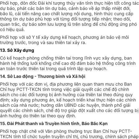
Phối hợp, đôn đốc Đài khí tượng thủy văn tỉnh thực hiện tốt công tác
dự báo, phát các bản tin dự báo, cảnh báo về áp thấp nhiệt đới,
bão lũ, cải tiến nâng cao chất lượng nội dung, hình thức cung cấp
thông tin dự báo phù hợp với từng đối tượng tiếp nhận; theo dõi,
quan trắc, dự báo sớm lưu lượng lũ trên sông để chủ động ứng phó
có hiệu quả.
Phối hợp với sở Y tế xây dựng kế hoạch, phương án bảo vệ môi
trường trước, trong và sau thiên tai xảy ra.
1
3
. Sở Xây dựng
Có kế hoạch phòng chống thiên tai trong lĩnh vực xây dựng, b
an
hành hệ thống lưới khống chế cao độ đảm bảo hệ thống công trình
an toàn trước thiên tai
trong quá trình lập quy hoạch.
14
. Sở Lao động - Thương binh và Xã hội
Phối hợp với các đơn vị, địa phương liên quan tham mưu cho Ban
Chỉ huy PCTT-TKCN tỉnh trong việc giải quyết các chế độ chính
sách cho các đối tượng bị ảnh hưởng của thiên tai theo đúng quy
định
; xây dựng phương án, kế hoạch triển khai thực hiện các chính
sách của nhà nước
;
hướng dẫn UBND các huyện,
thành phố
giải
quyết các chính sách, chế độ trợ giúp đột xuất cho các đối tượng bị
ảnh hưởng do thiên tai theo quy định.
1
5
. Đài Phát thanh và Truyền hình tỉnh, Báo Bắc Kạn
Phối hợp chặt chẽ với Văn phòng thường trực Ban
C
hỉ huy PCTT-
TKCN tỉnh tổ chức tuyên truyền chỉ thị, chủ trương, chính sách pháp