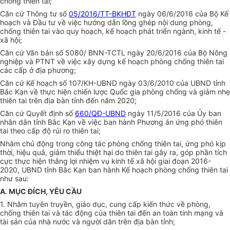
chống thiên tai;
Căn cứ Thông tư số
05/2016/TT-BKHĐT
ngày 06/6/2016 của Bộ Kế
hoạch và Đầu tư về việc hướng dẫn lồng ghép nội dung phòng,
chống thiên tai vào quy hoạch, kế hoạch phát triển ngành, kinh tế -
xã hội;
Căn cứ Văn bản số 5080/ BNN-TCTL ngày 20/6/2016 của Bộ Nông
nghiệp và PTNT về việc xây dựng kế hoạch phòng chống thiên tai
các cấp ở địa phương;
Căn cứ Kế hoạch số 107/KH-UBND ngày 03/6/2010 của UBND tỉnh
Bắc Kạn về thực hiện chiến lược Quốc gia phòng chống và giảm nhẹ
thiên tai trên địa bàn tỉnh đến năm 2020;
Căn cứ Quyết định số
660/QĐ-UBND
ngày 11/5/2016 của Ủy ban
nhân dân tỉnh Bắc Kạn về việc ban hành Phương án ứng phó thiên
tai theo cấp độ rủi ro thiên tai;
Nhằm chủ động trong công tác phòng chống thiên tai, ứng phó kịp
thời, hiệu quả, giảm thiểu thiệt hại do thiên tai gây ra, góp phần tích
cực thực hiện thắng lợi nhiệm vụ kinh tế xã hội giai đoạn 2016-
2020, UBND tỉnh Bắc Kạn ban hành Kế hoạch phòng chống thiên tai
như sau:
A. MỤC ĐÍCH, YÊU CẦU
1. Nhằm tuyên truyền, giáo dục, cung cấp kiến thức về phòng,
chống thiên tai và tác động của thiên tai đến an toàn tính mạng và
tài sản của nhà nước và ng
ười dân
trên địa bàn tỉnh;