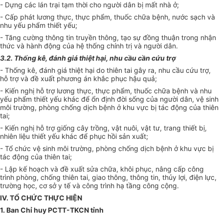
- Dựng các lán trại tạm thời cho người dân bị mất nhà ở;
- Cấp phát lương thực, thực phẩm, thuốc chữa bệnh, nước sạch và
nhu yếu phẩm thiết yếu
;
- Tăng cường thông tin truyền thông, tạo sự đồng thuận trong nhận
thức và hành động của hệ thống chính trị và người dân.
3.2. Thống kê, đánh giá thiệt hại, nhu cầu cần cứu trợ
- Thống kê, đánh giá thiệt hại do thiên tai gây ra, nhu cầu cứu trợ,
hỗ trợ và đề xuất phương án khắc phục hậu quả;
- Kiến nghị hỗ trợ lương thực, thực phẩm, thuốc chữa bệnh và nhu
yếu phẩm thiết yếu khác để ổn định đời sống của người dân, vệ sinh
môi trường, phòng chống dịch bệnh ở khu vực bị tác động của thiên
tai;
- Kiến nghị hỗ trợ giống cây trồng, vật nuôi, vật tư, trang thiết bị,
nhiên liệu thiết yếu khác để phục hồi sản xuất;
- Tổ chức vệ sinh môi trường, phòng chống dịch bệnh ở khu vực bị
tác động của thiên tai;
- Lập kế hoạch và đề xuất sửa chữa, khôi phục, nâng cấp công
trình phòng, chống thiên tai, giao thông, thông tin, thủy lợi, điện lực,
trường học, cơ sở y tế và công trình hạ tầng công cộng.
IV. TỔ CHỨC THỰC HIỆN
1. Ban Chỉ huy PCTT-TKCN tỉnh