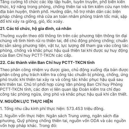
Tăng cường tổ chức các lớp tập huấn, tuyên truyền, phổ biến kiến
thức, kỹ năng trong phòng, chống thiên tai và tìm kiếm cứu nạn trên
địa bàn huyện, thành phố. Hướng dẫn, hỗ trợ nhân dân các biện
pháp chằng chống nhà cửa an toàn nhằm phòng tránh tốc mái, sập
đổ khi xảy ra giông, gió, lốc xoáy.
2
1
. Các tổ chức,
hộ gia đình,
cá nhân
Thường xuyên theo dõi thông tin trên các phương tiện thông tin đại
chúng về tình hình rủi ro thiên tai,
để
chủ động phòng chống; chuẩn
bị sẵn sàng phương tiện, vật tư, lực lượng để tham gia vào công tác
phòng, chống và khắc phục hậu quả thiên tai khi được sự huy động
của Ban
C
hỉ huy PCTT-TKCN các cấp.
22. Các thành viên Ban Chỉ huy PCTT-TKCN tỉnh
Theo phân công nhiệm vụ được giao, chủ động xuống địa bàn được
phân công phụ trách kiểm tra công tác chuẩn bị phòng, chống, ứng
phó trước khi thiên tai xảy ra và công tác khắc phục hậu quả sau
khi thiên tai. Chủ trì phối hợp cùng Văn phòng Ban Chỉ huy Phòng
PCTT-TKCN tỉnh, các đơn vị liên quan lập Đoàn kiểm tra chỉ đạo
công tác phòng ngừa, ứng phó và khắc phục hậu quả khi cần thiết.
V. NGUỒN LỰC THỰC HIỆN
1. Tổng nhu cầu kinh phí thực hiện: 573.453 triệu đồng.
2. Nguồn vốn thực hiện: Ngân sách Trung ương, ngân sách địa
phương, Quỹ phòng chống thiên tai, ngu
ồ
n vốn ODA và các nguồn
vốn hợp pháp khác. Trong đó: