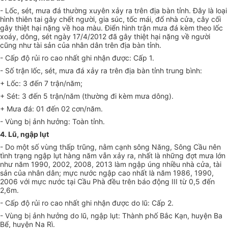
- Lốc, sét, mưa đá thường xuyên xảy ra trên địa bàn tỉnh. Đây là loại
hình thiên tai gây chết người, gia súc, tốc mái, đổ nhà cửa, cây cối
gây thiệt hại nặng về hoa màu. Điển hình trận mưa đá kèm theo lốc
xoáy, dông, sét ngày 17/4/2012 đã gây thiệt hại nặng về người
cũng như tài sản của nhân dân trên địa bàn tỉnh.
- Cấp độ rủi ro cao nhất ghi nhận được: Cấp 1.
- Số trận lốc, sét, mưa đá xảy ra trên địa bàn tỉnh trung bình:
+ Lốc: 3 đến 7 trận/năm;
+ Sét: 3 đến 5 trận/năm (thường đi kèm mưa dông).
+ Mưa đá: 01 đến 02 cơn/năm.
- Vùng bị ảnh hưởng: Toàn tỉnh.
4. Lũ, ngập lụt
- Do một số vùng thấp trũng, nằm cạnh sông Năng, Sông Cầu nên
tình trạng ngập lụt hàng năm vẫn xảy ra, nhất là những đợt mưa lớn
như năm 1990, 2002, 2008, 2013 làm ngập úng nhiều nhà cửa, tài
sản của nhân dân; mực nước ngập cao nhất là năm 1986, 1990,
2006 với mực nước tại Cầu Phà đều trên báo động III từ 0,5 đến
2,6m.
- Cấp độ rủi ro cao nhất ghi nhận được do lũ: Cấp 2.
- Vùng bị ảnh hưởng do lũ,
n
gập lụt: Thành phố Bắc Kạn, huyện Ba
Bể, huyện Na Rì.