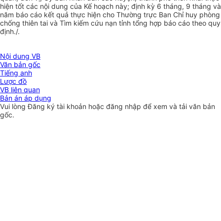
hiện tốt các nội dung của Kế hoạch này; định kỳ 6 tháng, 9 tháng và
năm báo cáo kết quả thực hiện cho Thường trực Ban Chỉ huy phòng
chống thiên tai và Tìm kiếm cứu nạn tỉnh tổng hợp báo cáo theo quy
định./.
Nội dung VB
Văn bản gốc
Tiếng anh
Lược đồ
VB liên quan
Bản án áp dụng
Vui lòng
Đăng ký
tài khoản hoặc
đăng nhập
để xem và tải văn bản
gốc.