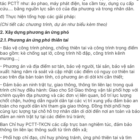
tác PCTT như: áo phao, máy phát điện, loa cầm tay
, dụng cụ cấp
cứu
.
... bằng nguồn lực sẵn có của địa phương và trong nhân dân.
đ) Thực hiện tổng hợp các giải pháp
:
(Chi tiết các chương trình, dự án như biểu kèm theo)
2. Xây dựng phương án ứng phó
2.1.
Phương án ứng phó thiên tai
-
Bảo vệ công trình phòng, chống thiên tai và công trình trọng điểm
bao gồm
: kè chống sạt lở, công trình hồ đập, công trình kênh
mương…;
-
Phương án và địa điểm sơ tán, bảo vệ người, tài sản, bảo vệ sản
xuất
: hàng năm rà soát và cập nhật các điểm có nguy cơ thiên tai
cao trên địa bàn toàn t
ỉ
nh, có phương án di dời khi cần thiết;
-
Đảm bảo an ninh trật tự, giao thông, thông tin liên lạc trong quá
trình chỉ huy điều hành
: Giao cho Sở Giao thông vận tải phối hợp với
chính quyền địa phương và các đơn vị liên quan, bố trí lực lượng
chốt chặn, hướng dẫn người dân tại các vị trí xung yếu đảm bảo an
toàn cho người dân khi tham gia giao thông. Đồng thời phối hợp
cùng lực lượng tại chỗ hỗ trợ nhân dân di dời đến nơi an toàn và bảo
đảm an ninh trật tự tại các điểm trú tránh;
Ban Chỉ huy PCTT-TKCN các cấp trực ban nghiêm túc, đảm bảo
thông tin liên lạc thông suốt từ tỉnh đến xã;
-
Phối hợp chỉ đạo, chỉ huy phòng tránh, ứng phó thiên tai và tìm