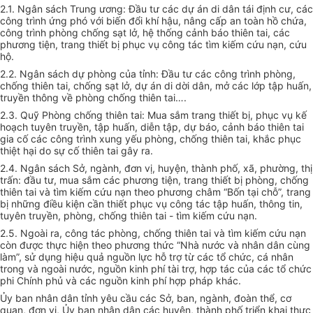
2.1. Ngân sách Trung ương: Đầu tư các dự án di dân tái định cư, các
công trình ứng phó với bi
ế
n đổi khí hậu, nâng cấp an toàn hồ chứa,
công trình phòng chống sạt lở, hệ thống cảnh báo thiên tai, các
phương tiện, trang thi
ế
t bị phục vụ công tác tìm kiếm cứu nạn, cứu
hộ.
2.2. Ngân sách dự phòng của tỉnh: Đầu tư các công trình phòng,
chống thiên tai, chống sạt lở, dự án di dời dân, mở các lớp tập huấn,
truyền thông về phòng chống thiên tai….
2.3. Quỹ Phòng chống thiên tai: Mua sắm trang thiết bị, phục vụ kế
hoạch tuyên truyền, tập huấn, diễn tập, dự báo, cảnh báo thiên tai
gia cố các công trình xung yếu phòng, chống thiên tai, khắc phục
thiệt hại do sự cố thiên tai gây ra.
2.4. Ngân sách Sở, ngành, đơn vị, huyện, thành phố, xã, phường, thị
trấn: đầu tư, mua sắm các phương tiện, trang thiết bị phòng, chống
thiên tai và tìm kiếm cứu nạn theo phương châm “Bốn tại chỗ”, trang
bị những điều kiện cần thiết phục vụ công tác tập huấn, thông tin,
tuyên truyền, phòng, chống thiên tai - tìm kiếm cứu nạn.
2.5. Ngoài ra, công tác phòng, chống thiên tai và tìm kiếm cứu nạn
còn được thực hiện theo phương thức “Nhà nước và nhân dân cùng
làm”, sử dụng hiệu quả nguồn lực hỗ trợ từ các tổ chức, cá nhân
trong và ngoài nước, nguồn kinh phí tài trợ, hợp tác của các tổ chức
phi Chính phủ và các nguồn kinh phí hợp pháp khác.
Ủy ban nhân dân tỉnh yêu cầu các Sở, ban, ngành, đoàn thể, cơ
quan, đơn vị, Ủy ban nhân dân các huyện, thành phố triển khai thực