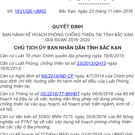
---------------
Số:
1931/QĐ-UBND
Bắc Kạn, ngày 23 tháng 11 năm 2016
QUYẾT ĐỊNH
BAN HÀNH KẾ HOẠCH PHÒNG CHỐNG THIÊN TAI TỈNH BẮC KẠN
GIAI ĐOẠN 2016-2020
CHỦ TỊCH ỦY BAN NHÂN DÂN TỈNH BẮC KẠN
Căn cứ Luật Tổ chức Chính quyền địa phương ngày 19/6/2015;
Căn cứ Luật Phòng, chống thiên tai số
33/2013/QH13
ngày
19/6/2013;
Căn cứ Nghị định số
66/2014/NĐ-CP
ngày 4/7/2014 của Chính phủ
quy định chi tiết, hướng dẫn thi hành một số điều của Luật Phòng,
chống thiên tai;
Căn cứ Thông tư số
05/2016/TT-BKHĐT
ngày 06/6/2016 của Bộ Kế
hoạch và Đầu tư về việc hướng dẫn lồng ghép nội dung phòng,
chống thiên tai vào quy hoạch, kế hoạch phát triển ngành, kinh tế -
xã hội;
Căn cứ Văn bản số 5080/ BNN-TCTL ngày 20/6/2016 của Bộ Nông
nghiệp và PTNT tại về việc xây dựng kế hoạch phòng chống thiên
tai các cấp ở địa phương;
Căn cứ Kế hoạch số 107/KH-UBND ngày 03/6/2010 của UBND tỉnh