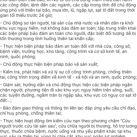
các công điện, lệnh đến các ngành, các cấp trong tỉnh để chủ động
ứng phó với thiên tai bão, mưa lớn, lũ, ngập lụt, sạt lở đất trong thời
gian tối thiểu trước 24 giờ;
- Chủ động s
ơ tán người
, tài sản của nhà nước và nhân dân
ra khỏi
khu vực nguy hiểm, nơi không bảo đảm an toàn; tập trung triển khai
các
biện pháp bảo đảm an toàn cho người, đặc biệt đối tượng dễ bị
tổn thương trong tình huống thiên tai khẩn cấp
;
- Thực hiện biện pháp bảo đảm an toàn đối với nhà cửa, công sở,
bệnh viện, trường học, kho tàng, công trình và cơ sở kinh tế, an
ninh, quốc phòng
;
- Chủ động thực hiện biện pháp bảo vệ sản xuất
;
- Kiểm tra, phát hiện và xử lý sự cố công trình phòng, chống thiên
tai, công trình trọng điểm về kinh tế - xã hội và an ninh, quốc phòng
;
- Giám sát, hướng dẫn và chủ động thực hiện các biện pháp ngăn
chặn người, phương tiện đi vào khu vực nguy hiểm trên sông, suối
,
c
ác tuyến đường, ngầm tràn bị ngập sâu
,
khu vực có nguy cơ sạt lở
đất…
;
- Bảo đảm giao thông và thông tin liên lạc đáp ứng yêu cầu chỉ đạo,
chỉ huy phòng, chống thiên tai
;
- Thực hiện hoạt động tìm kiếm cứu nạn theo phương châm “Cứu
người trước cứu tài sản sau”, cứu chữa người bị thương, hỗ trợ lương
thực, thuốc chữa bệnh, nước uống và nhu yếu phẩm khác tại khu
vực xảy ra thiên tai, vùng bị chia cắt, khu vực ngập lụt nghiêm