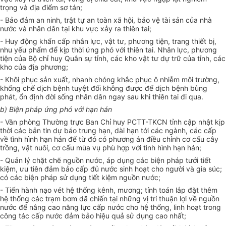
trọng và địa điểm sơ tán;
- Bảo đảm an ninh, trật tự an toàn xã hội, bảo vệ tài sản của nhà
nước và nhân dân tại khu vực xảy ra thiên tai;
- Huy động khẩn cấp nhân lực, vật tư, phương tiện, trang thiết bị,
nhu yếu phẩm để kịp thời ứng phó với thiên tai
. N
hân lực, phương
tiện
của
Bộ chỉ huy Quân sự tỉnh
,
các kho vật tư dự trữ của tỉnh
,
các
kho của
địa phương
;
- Khôi phục sản xuất
,
nhanh chóng khắc phục ô nhiễm môi trường,
khống chế dịch bệnh tuyệt đối không được để dịch bệnh bùng
phát
,
ổn định đời sống nhân dân ngay sau khi thiên tai đi qua.
b)
Biện pháp ứng phó với hạn hán
- Văn phòng Thường trực Ban
C
hỉ huy PCTT-TKCN tỉnh cập nhật kịp
thời các bản tin dự báo trung hạn, dài hạn tới các ngành
,
các cấp
về tình hình hạn hán để từ đó có phương án điều chỉnh cơ cấu cây
trồng, vật nuôi, cơ cấu mùa vụ phù hợp với tình hình hạn hán
;
- Quản lý chặt chẽ nguồn nước, áp dụng các biện pháp tưới tiết
kiệm, ưu tiên đảm bảo cấp đủ nước sinh hoạt cho người và gia súc;
có các biện pháp
sử dụng tiết kiệm
nguồn nước;
- Tiến hành nạo vét hệ thống kênh, mương; tính toán lắp đặt thêm
hệ thống các trạm bơm dã chiến tại những vị trí thuận lợi về nguồn
nước để nâng cao năng lực cấp nước cho hệ thống
,
linh hoạt
trong
công tác cấp nước đảm bảo hiệu quả sử dụng cao nhất;