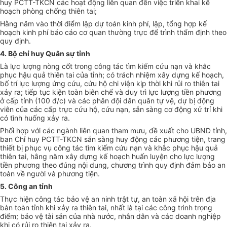
huy PCTT-TKCN các hoạt động liên quan đến việc triển khai kế
hoạch phòng chống thiên tai;
Hằng năm vào thời điểm lập dự toán k
i
nh phí, lập, tổng hợp kế
hoạch kinh phí báo cáo cơ quan thường trực để trình thẩm định theo
quy định.
4
. Bộ chỉ huy
Q
uân sự tỉnh
Là lực lượng nòng cốt trong công tác tìm kiếm cứu nạn và khắc
phục hậu quả thiên tai của tỉnh; có trách nhiệm xây dựng
k
ế
hoạch
,
bố trí lực lượng ứng cứu, cứu hộ chi viện kịp thời khi rủi ro thiên tai
xảy ra
; tiếp tục kiện toàn biên chế và duy trì lực lượng tiền phương
ở cấp tỉnh (100 đ/c) và các phân đội dân quân tự vệ, dự bị động
viên của các cấp trực cứu hộ, cứu nạn, sẵn sàng cơ động xử trí khi
có tình huống xảy ra.
Phối hợp với các ngành liên quan tham mưu, đề xuất cho UBND tỉnh,
ban Chỉ huy PCTT-TKCN sẵn sàng huy động các phương tiện, trang
thiết bị phục vụ công tác tìm kiếm cứu nạn và khắc phục hậu quả
thiên tai, hằng năm xây dựng kế hoạch huấn luyện cho lực lượng
tiền phương theo đúng nội dung, chương trình quy định đảm bảo an
toàn về người và phương tiện.
5
. Công an tỉnh
Thực hiện công tác bảo vệ an ninh trật tự, an toàn xã hội trên địa
bàn toàn tỉnh khi xảy ra thiên tai, nhất là tại các công trình trọng
điểm; bảo vệ tài sản của nhà nước, nhân dân và các doanh nghiệp
khi có rủi ro thiên tai xảy ra.