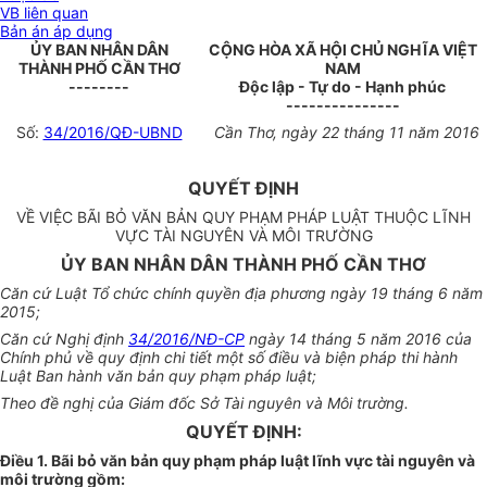
VB liên quan
Bản án áp dụng
ỦY BAN NHÂN DÂN
CỘNG HÒA XÃ HỘI CHỦ NGHĨA VIỆT
THÀNH PHỐ CẦN THƠ
NAM
--------
Độc lập - Tự do - Hạnh phúc
---------------
Số:
34/2016/QĐ-UBND
Cần Thơ, ngày 22 tháng 11 năm 2016
QUYẾT ĐỊNH
VỀ VIỆC BÃI BỎ VĂN BẢN QUY PHẠM PHÁP LUẬT THUỘC LĨNH
VỰC TÀI NGUYÊN VÀ MÔI TRƯỜNG
ỦY BAN NHÂN DÂN THÀNH PHỐ CẦN THƠ
Căn cứ Luật Tổ chức chính quyền địa phương ngày 19 tháng 6 năm
2015;
Căn cứ Nghị định
34/2016/NĐ-CP
ngày 14 tháng 5 năm 2016 của
Chính phủ về quy định chi tiết một số điều và biện pháp thi hành
Luật Ban hành văn bản quy phạm pháp luật;
Theo đề nghị của Giám đốc Sở Tài nguyên và Môi trường.
QUYẾT ĐỊNH:
Điều 1.
Bãi bỏ văn bản quy phạm pháp luật lĩnh vực tài nguyên và
môi trường gồm: