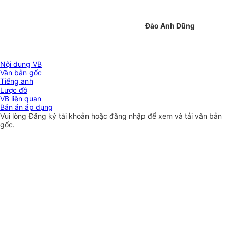
Đào Anh Dũng
Nội dung VB
Văn bản gốc
Tiếng anh
Lược đồ
VB liên quan
Bản án áp dụng
Vui lòng
Đăng ký
tài khoản hoặc
đăng nhập
để xem và tải văn bản
gốc.