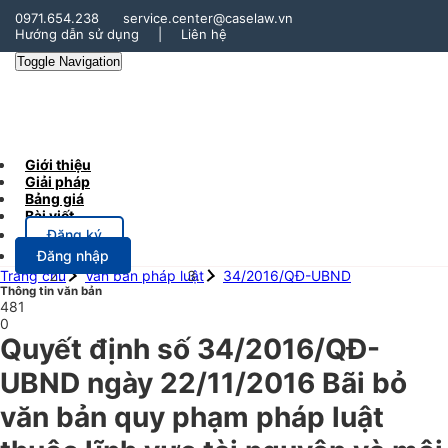
0971.654.238
service.center@caselaw.vn
Hướng dẫn sử dụng
|
Liên hệ
Toggle Navigation
Giới thiệu
Giải pháp
Bảng giá
Bài viết
Đăng ký
Đăng nhập
Trang chủ
Văn bản pháp luật
34/2016/QĐ-UBND
Thông tin văn bản
481
0
Quyết định số 34/2016/QĐ-
UBND ngày 22/11/2016 Bãi bỏ
văn bản quy phạm pháp luật