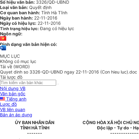
Số hiệu văn bản:
3326/QĐ-UBND
Loại văn bản:
Quyết định
Cơ quan ban hành:
Tỉnh Hà Tĩnh
Ngày ban hành:
22-11-2016
Ngày có hiệu lực:
22-11-2016
Đang có hiệu lực
Tình trạng hiệu lực:
Ngôn ngữ:
Định dạng văn bản hiện có:
MỤC LỤC
Không có mục lục
Tải về (WORD)
Quyet dinh so 3326-QD-UBND ngay 22-11-2016 (Con hieu luc).doc
Tải lược đồ
Nội dung VB
Văn bản gốc
Tiếng anh
Lược đồ
VB liên quan
Bản án áp dụng
ỦY BAN NHÂN DÂN
CỘNG HÒA XÃ HỘI CHỦ N
TỈNH HÀ TĨNH
Độc lập - Tự do - H
-------
-------------