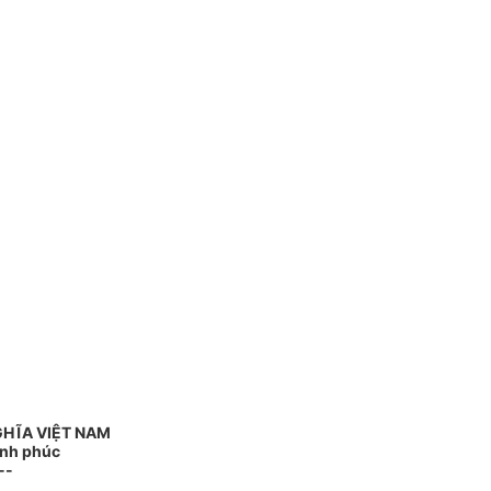
GHĨA VIỆT NAM
ạnh phúc
--