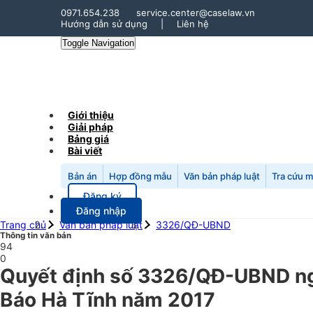
0971.654.238
service.center@caselaw.vn
Hướng dẫn sử dụng
|
Liên hệ
Toggle Navigation
Giới thiệu
Giải pháp
Bảng giá
Bài viết
Bản án
Hợp đồng mẫu
Văn bản pháp luật
Tra cứu 
Đăng ký
Đăng nhập
Trang chủ
Văn bản pháp luật
3326/QĐ-UBND
Thông tin văn bản
94
0
Quyết định số 3326/QĐ-UBND ngà
Báo Hà Tĩnh năm 2017