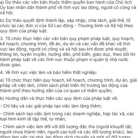
a) Dự thảo các văn bản thuộc thẩm quyền ban hành của Chủ tịch
Ủy ban nhân dân thành phố về lĩnh vực lao động, người có công và
xã hội;
b) Dự thảo quyết định thành lập, sáp nhập, chia tách, giải thể, tổ
chức lại các đơn vị của Sở Lao động - Thương binh và Xã hội theo
quy định của pháp luật
.
3. Tổ chức thực hiện các văn bản quy phạm pháp luật, quy hoạch,
kế hoạch, chương trình, đề án, dự án và các vấn đề khác về lĩnh
vực lao động, người có công và xã hội sau khi được phê duyệt;
thông tin, tuyên truyền, hướng dẫn, phổ biến, giáo dục, theo dõi thi
hành pháp luật về các lĩnh vực thuộc phạm vi quản lý nhà nước
được giao.
4. Về lĩnh vực việc làm và bảo hiểm thất nghiệp:
a) Tổ chức thực hiện quy hoạch, kế hoạch, chương trình, dự án, giải
pháp về việc làm, chính sách phát triển thị trường lao động của
thành phố theo hướng dẫn của cơ quan có thẩm quyền;
b) Hướng dẫn và thực hiện các quy định của pháp luật về:
- Chỉ tiêu và các giải pháp tạo việc làm tăng thêm;
- Chính sách tạo việc làm trong các doanh nghiệp, hợp tác xã, các
loại hình kinh tế tập thể, tư nhân;
- Chính sách việc làm đối với đối tượng đặc thù (người khuyết tật,
người chưa thành niên, người cao tuổi và các đối tượng khác), lao
động làm việc tại nhà, lao động dịch chuyển và một số đối tượng