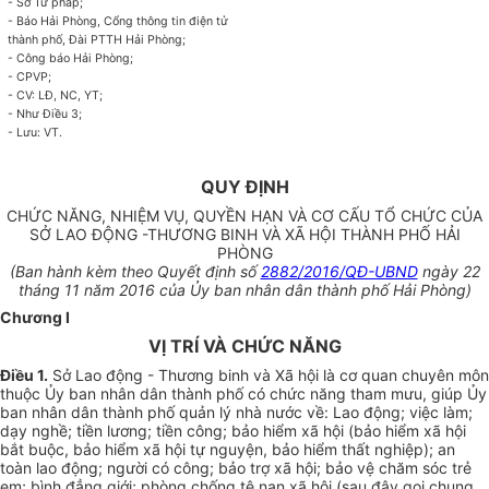
- Sở Tư pháp;
- Báo Hải Phòng, Cổng thông tin điện tử
thành phố, Đài PTTH Hải Phòng;
- Công báo Hải Phòng;
- CPVP;
- CV: LĐ, NC, YT;
- Như Điều 3;
- Lưu: VT.
QUY ĐỊNH
CHỨC NĂNG, NHIỆM VỤ, QUYỀN HẠN VÀ CƠ CẤU TỔ CHỨC CỦA
SỞ LAO ĐỘNG -THƯƠNG BINH VÀ XÃ HỘI THÀNH PHỐ HẢI
PHÒNG
(Ban hành kèm theo Quyết định số
2882/2016/QĐ-UBND
ngày 22
tháng 11 năm 2016 của Ủy ban nhân dân thành phố Hải Phòng)
Chương I
VỊ TRÍ VÀ CHỨC NĂNG
Điều 1.
Sở Lao động - Thương binh và Xã hội là cơ quan chuyên môn
thuộc Ủy ban nhân dân thành phố có chức năng tham mưu, giúp Ủy
ban nhân dân thành phố quản lý nhà nước về: Lao động; việc làm;
dạy nghề; tiền lương; tiền công; bảo hiểm xã hội (bảo hiểm xã hội
bắt buộc, bảo hiểm xã hội tự nguyện, bảo hiểm thất nghiệp); an
toàn lao động; người có công; bảo trợ xã hội; bảo vệ chăm sóc trẻ
em; bình đẳng giới; phòng chống tệ nạn xã hội (sau đây gọi chung