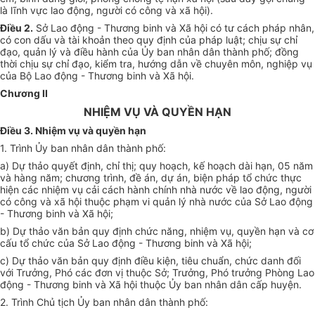
là lĩnh vực lao động, người có công và xã hội).
Điều 2.
Sở Lao động - Thương binh và Xã hội có tư cách pháp nhân,
có con dấu và tài khoản theo quy định của pháp luật; chịu sự chỉ
đạo, quản lý và điều hành của Ủy ban nhân dân thành phố; đồng
thời chịu sự chỉ đạo, kiểm tra, hướng dẫn về chuyên môn, nghiệp vụ
của Bộ Lao động - Thương binh và Xã hội
.
Chương II
NHIỆM VỤ VÀ QUYỀN HẠN
Điều 3. Nhiệm vụ và quyền hạn
1. Trình Ủy ban nhân dân thành phố:
a) Dự thảo quyết định, chỉ thị; quy hoạch, kế hoạch dài hạn, 05 năm
và hàng năm; chương trình, đề án, dự án, biện pháp tổ chức thực
hiện các nhiệm vụ cải cách hành chính nhà nước về lao động, người
có công và xã hội thuộc phạm vi quản lý nhà nước của Sở Lao động
- Thương binh và Xã hội;
b) Dự thảo văn bản quy định chức năng, nhiệm vụ, quyền hạn và cơ
cấu tổ chức của Sở Lao động - Thương binh và Xã hội;
c) Dự thảo văn bản quy định điều kiện, tiêu chuẩn, chức danh đối
với Trưởng, Phó các đơn vị thuộc Sở; Trưởng, Phó trưởng Phòng Lao
động - Thương binh và Xã hội thuộc Ủy ban nhân dân cấp huyện.
2. Trình Chủ tịch Ủy ban nhân dân thành phố: