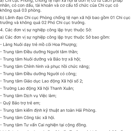
a) Chi cục Phòng, chống tệ nạn xã hội là đơn vị có tư cách pháp
nhân, có con dấu, tài khoản và cơ cấu tổ chức của Chi cục có
không quá 03 phòng.
b) Lãnh đạo Chi cục Phòng chống tệ nạn xã hội bao gồm 01 Chi cục
trưởng và không quá 02 Phó Chi cục trưởng.
4. Các đơn vị sự nghiệp công lập trực thuộc Sở:
a) Các đơn vị sự nghiệp công lập trực thuộc Sở bao gồm:
- Làng Nuôi dạy trẻ mồ côi Hoa Phượng;
- Trung tâm Điều dưỡng Người tâm thần;
- Trung tâm Nuôi dưỡng và Bảo trợ xã hội;
- Trung tâm Chỉnh hình và phục hồi chức năng;
- Trung tâm Điều dưỡng Người có công;
- Trung tâm Giáo dục Lao động Xã hội số 2;
- Trường Lao động Xã hội Thanh Xuân;
- Trung tâm Dịch vụ Việc làm;
- Quỹ Bảo trợ trẻ em;
- Trung tâm kiểm định kỹ thuật an toàn Hải Phòng.
- Trung tâm Công tác xã hội.
- Trung tâm Tư vấn Cai nghiện tại cộng đồng.