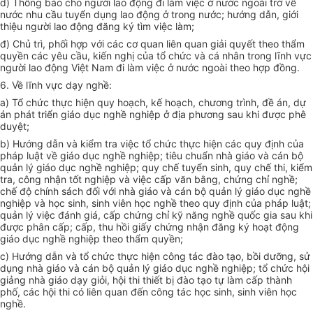
d) Thông báo cho người lao động đi làm việc ở nước ngoài trở về
nước nhu cầu tuyển dụng lao động ở trong nước; hướng dẫn, giới
thiệu người lao động đăng ký tìm việc làm;
đ) Chủ trì, phối hợp với các cơ quan liên quan giải quyết theo thẩm
quyền các yêu cầu, kiến nghị của tổ chức và cá nhân trong lĩnh vực
người lao động Việt Nam đi làm việc ở nước ngoài theo hợp đồng.
6. Về lĩnh vực dạy nghề:
a) Tổ chức thực hiện quy hoạch, kế hoạch, chương trình, đề án, dự
án phát triển giáo dục nghề nghiệp ở địa phương sau khi được phê
duyệt;
b) Hướng dẫn và kiểm tra việc tổ chức thực hiện các quy định của
pháp luật về giáo dục nghề nghiệp; tiêu chuẩn nhà giáo và cán bộ
quản lý giáo dục nghề nghiệp; quy chế tuyển sinh, quy chế thi, kiểm
tra, công nhận tốt nghiệp và việc cấp văn bằng, chứng chỉ nghề;
chế độ chính sách đối với nhà giáo và cán bộ quản lý giáo dục nghề
nghiệp và học sinh, sinh viên học nghề theo quy định của pháp luật;
quản lý việc đánh giá, cấp chứng chỉ kỹ năng nghề quốc gia sau khi
được phân cấp; cấp, thu hồi giấy chứng nhận đăng ký hoạt động
giáo dục nghề nghiệp theo thẩm quyền;
c) Hướng dẫn và tổ chức thực hiện công tác đào tạo, bồi dưỡng, sử
dụng nhà giáo và cán bộ quản lý giáo dục nghề nghiệp; tổ chức hội
giảng nhà giáo dạy giỏi, hội thi thiết bị đào tạo tự làm cấp thành
phố, các hội thi có liên quan đến công tác học sinh, sinh viên học
nghề.