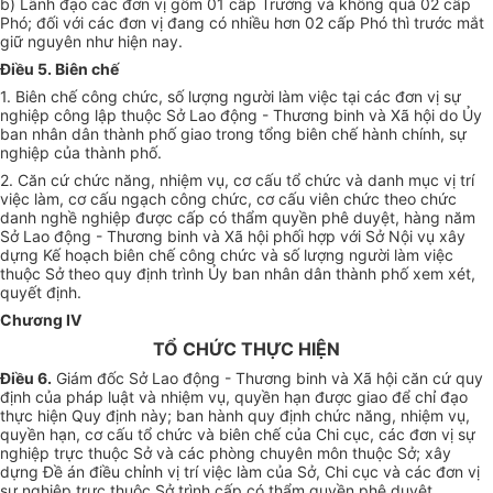
b) Lãnh đạo các đơn vị gồm 01 cấp Trưởng và không quá 02 cấp
Phó; đối với các đơn vị đang có nhiều hơn 02 cấp Phó thì trước mắt
giữ nguyên như hiện nay.
Điều 5. Biên chế
1. Biên chế công chức, số lượng người làm việc tại các đơn vị sự
nghiệp công lập thuộc Sở Lao động - Thương binh và Xã hội do Ủy
ban nhân dân thành phố giao trong tổng biên chế hành chính, sự
nghiệp của thành phố.
2. Căn cứ chức năng, nhiệm vụ, cơ cấu tổ chức và danh mục vị trí
việc làm, cơ cấu ngạch công chức, cơ cấu viên chức theo chức
danh nghề nghiệp được cấp có thẩm quyền phê duyệt, hàng năm
Sở Lao động - Thương binh và Xã hội phối hợp với Sở Nội vụ xây
dựng Kế hoạch biên chế công chức và số lượng người làm việc
thuộc Sở theo quy định trình Ủy ban nhân dân thành phố xem xét,
quyết định.
Chương IV
TỔ CHỨC THỰC HIỆN
Điều 6.
Giám đốc Sở Lao động - Thương binh và Xã hội căn cứ quy
định của pháp luật và nhiệm vụ, quyền hạn được giao để chỉ đạo
thực hiện Quy định này; ban hành quy định chức năng, nhiệm vụ,
quyền hạn, cơ cấu tổ chức và biên chế của Chi cục, các đơn vị sự
nghiệp trực thuộc Sở và các phòng chuyên môn thuộc Sở; xây
dựng Đề án điều chỉnh vị trí việc làm của Sở, Chi cục và các đơn vị
sự nghiệp trực thuộc Sở trình cấp có thẩm quyền phê duyệt.