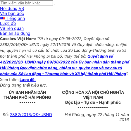
Nội dung VB
Văn bản gốc
Tiếng anh
Lược đồ
VB liên quan
Bản án áp dụng
Caselaw Việt Nam:
“Kể từ ngày 09-08-2022, Quyết định số
2882/2016/QĐ-UBND ngày 22/11/2016 Về Quy định chức năng, nhiệm
vụ, quyền hạn và cơ cấu tổ chức của Sở Lao động-Thương binh và Xã
hội thành phố Hải Phòng bị bãi bỏ, thay thế bởi
Quyết định số
42/2022/QĐ-UBND ngày 09/08/2022 của Ủy ban nhân dân thành phố
Hải Phòng Quy định chức năng, nhiệm vụ, quyền hạn và cơ cấu tổ
chức của Sở Lao động - Thương binh và Xã hội thành phố Hải Phòng
”.
Xem thêm
Lược đồ.
Dòng trạng thái hiệu lực.
ỦY BAN NHÂN DÂN
CỘNG HÒA XÃ HỘI CHỦ NGHĨA
THÀNH PHỐ HẢI PHÒNG
VIỆT NAM
--------
Độc lập - Tự do - Hạnh phúc
---------------
Số:
2882/2016/QĐ-UBND
Hải Phòng, ngày 22 tháng 11 năm
2016