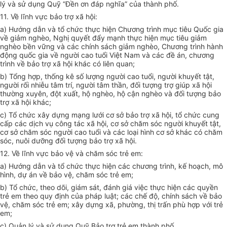
lý và sử dụng Quỹ “Đền ơn đáp nghĩa” của thành phố.
11. Về lĩnh vực bảo trợ xã hội:
a) Hướng dẫn và tổ chức thực hiện Chương trình mục tiêu Quốc gia
về giảm nghèo, Nghị quyết đẩy mạnh thực hiện mục tiêu giảm
nghèo bền vững và các chính sách giảm nghèo, Chương trình hành
động quốc gia về người cao tuổi Việt Nam và các đề án, chương
trình về bảo trợ xã hội khác có liên quan;
b) Tổng hợp, thống kê số lượng người cao tuổi, người khuyết tật,
người rối nhiễu tâm trí, người tâm thần, đối tượng trợ giúp xã hội
thường xuyên, đột xuất, hộ nghèo, hộ cận nghèo và đối tượng bảo
trợ xã hội khác;
c) Tổ chức xây dựng mạng lưới cơ sở bảo trợ xã hội, tổ chức cung
cấp các dịch vụ công tác xã hội, cơ sở chăm sóc người khuyết tật,
cơ sở chăm sóc người cao tuổi và các loại hình cơ sở khác có chăm
sóc, nuôi dưỡng đối tượng bảo trợ xã hội.
12. Về lĩnh vực bảo vệ và chăm sóc trẻ em:
a) Hướng dẫn và tổ chức thực hiện các chương trình, kế hoạch, mô
hình, dự án về bảo vệ, chăm sóc trẻ em;
b) Tổ chức, theo dõi, giám sát, đánh giá việc thực hiện các quyền
trẻ em theo quy định của pháp luật; các chế độ, chính sách về bảo
vệ, chăm sóc trẻ em; xây dựng xã, phường, thị trấn phù hợp với trẻ
em;
c) Quản lý và sử dụng Quỹ Bảo trợ trẻ em thành phố.