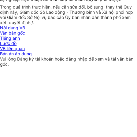
Trong quá trình thực hiện, nếu cần sửa đổi, bổ sung, thay thế Quy
định này, Giám đốc Sở Lao động - Thương binh và Xã hội phối hợp
với Giám đốc Sở Nội vụ báo cáo Ủy ban nhân dân thành phố xem
xét, quyết định./.
Nội dung VB
Văn bản gốc
Tiếng anh
Lược đồ
VB liên quan
Bản án áp dụng
Vui lòng
Đăng ký
tài khoản hoặc
đăng nhập
để xem và tải văn bản
gốc.