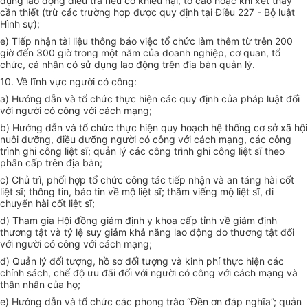
dụng lao động điều tra nếu có khiếu nại, tố cáo hoặc khi xét thấy
cần thiết (trừ các trường hợp được quy định tại Điều 227 - Bộ luật
Hình sự);
e) Tiếp nhận tài liệu thông báo việc tổ chức làm thêm từ trên 200
giờ đến 300 giờ trong một năm của doanh nghiệp, cơ quan, tổ
chức, cá nhân có sử dụng lao động trên địa bàn quản lý.
10. Về lĩnh vực người có công:
a) Hướng dẫn và tổ chức thực hiện các quy định của pháp luật đối
với người có công với cách mạng;
b) Hướng dẫn và tổ chức thực hiện quy hoạch hệ thống cơ sở xã hội
nuôi dưỡng, điều dưỡng người có công với cách mạng, các công
trình ghi công liệt sĩ; quản lý các công trình ghi công liệt sĩ theo
phân cấp trên địa bàn;
c) Chủ trì, phối hợp tổ chức công tác tiếp nhận và an táng hài cốt
liệt sĩ; thông tin, báo tin về mộ liệt sĩ; thăm viếng mộ liệt sĩ, di
chuyển hài cốt liệt sĩ;
d) Tham gia Hội đồng giám định y khoa cấp tỉnh về giám định
thương tật và tỷ lệ suy giảm khả năng lao động do thương tật đối
với người có công với cách mạng;
đ) Quản lý đối tượng, hồ sơ đối tượng và kinh phí thực hiện các
chính sách, chế độ ưu đãi đối với người có công với cách mạng và
thân nhân của họ;
e) Hướng dẫn và tổ chức các phong trào “Đền ơn đáp nghĩa”; quản