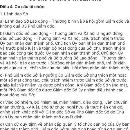
Điều 4. Cơ cấu tổ chức
1. Lãnh đạo Sở
a) Lãnh đạo Sở Lao động - Thương binh và Xã hội gồm Giám đốc và
không quá 03 Phó Giám đốc.
b) Giám đốc Sở Lao động - Thương binh và Xã hội là người đứng
đầu Sở Lao động - Thương binh và Xã hội, chịu trách nhiệm trước
Ủy ban nhân dân thành phố, Chủ tịch Ủy ban nhân dân thành phố
và trước pháp luật về toàn bộ hoạt động của Sở; chịu trách nhiệm
báo cáo công tác trước Ủy ban nhân dân thành phố, Chủ tịch Ủy
ban nhân dân thành phố và Bộ trưởng Bộ Lao động - Thương binh
và Xã hội; báo cáo trước Hội đồng nhân dân thành phố, trả lời kiến
nghị của cử tri, chất vấn của đại biểu Hội đồng nhân dân thành phố;
c) Phó Giám đốc Sở là người giúp Giám đốc Sở phụ trách một hoặc
một số mặt công tác, chịu trách nhiệm trước Giám đốc Sở và trước
pháp luật về nhiệm vụ được phân công. Khi Giám đốc Sở vắng mặt,
một Phó Giám đốc Sở được Giám đốc Sở ủy nhiệm điều hành các
hoạt động của Sở;
d) Việc bổ nhiệm, bổ nhiệm lại, miễn nhiệm, điều động, luân chuyển,
khen thưởng, kỷ luật, cho từ chức, nghỉ hưu và thực hiện chế độ,
chính sách khác đối với Giám đốc Sở và Phó Giám đốc Sở do Chủ
tịch Ủy ban nhân dân thành phố quyết định;
đ) Căn cứ quy định về phân cấp quản lý tổ chức cán bộ của Ủy ban
nhân dân thành phố, Giám đốc Sở quyết định hoặc trình cơ quan có