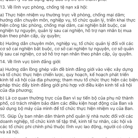
13. Về lĩnh vực phòng, chống tệ nạn xã hội:
a) Thực hiện nhiệm vụ thường trực về phòng, chống mại dâm;
hướng dẫn chuyên môn, nghiệp vụ, tổ chức quản lý, triển khai thực
hiện công tác phòng, chống mại dâm, cai nghiện bắt buộc, cai
nghiện tự nguyện, quản lý sau cai nghiện, hỗ trợ nạn nhân bị mua
bán theo phân cấp, ủy quyền;
b) Hướng dẫn chuyên môn, nghiệp vụ, tổ chức quản lý đối với các
cơ sở cai nghiện bắt buộc, cơ sở cai nghiện tự nguyện, cơ sở quản
lý sau cai nghiện, cơ sở hỗ trợ nạn nhân theo phân cấp, ủy quyền.
14. Về lĩnh vực bình đẳng giới:
a) Hướng dẫn lồng ghép vấn đề bình đẳng giới vào việc xây dựng
và tổ chức thực hiện chiến lược, quy hoạch, kế hoạch phát triển
kinh tế xã hội của địa phương; tham mưu tổ chức thực hiện các biện
pháp thúc đẩy bình đẳng giới phù hợp với điều kiện kinh tế xã hội
của địa phương;
b) Là cơ quan thường trực của Ban vì sự tiến bộ của phụ nữ thành
phố, có trách nhiệm bảo đảm các điều kiện hoạt động của Ban và
sử dụng bộ máy của mình để tổ chức thực hiện nhiệm vụ của Ban.
15. Giúp Ủy ban nhân dân thành phố quản lý nhà nước đối với các
doanh nghiệp, tổ chức kinh tế tập thể, kinh tế tư nhân, các hội và
các tổ chức phi chính phủ thuộc lĩnh vực lao động, người có công
và xã hội.