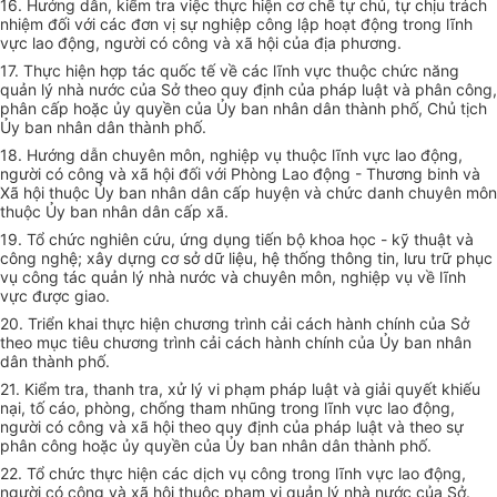
16. Hướng dẫn, kiểm tra việc thực hiện cơ chế tự chủ, tự chịu trách
nhiệm đối với các đơn vị sự nghiệp công lập hoạt động trong lĩnh
vực lao động, người có công và xã hội của địa phương.
17. Thực hiện hợp tác quốc tế về các lĩnh vực thuộc chức năng
quản lý nhà nước của Sở theo quy định của pháp luật và phân công,
phân cấp hoặc ủy quyền của Ủy ban nhân dân thành phố, Chủ tịch
Ủy ban nhân dân thành phố.
18. Hướng dẫn chuyên môn, nghiệp vụ thuộc lĩnh vực lao động,
người có công và xã hội đối với Phòng Lao động - Thương binh và
Xã hội thuộc Ủy ban nhân dân cấp huyện và chức danh chuyên môn
thuộc Ủy ban nhân dân cấp xã.
19. Tổ chức nghiên cứu, ứng dụng tiến bộ khoa học - kỹ thuật và
công nghệ; xây dựng cơ sở dữ liệu, hệ thống thông tin, lưu trữ phục
vụ công tác quản lý nhà nước và chuyên môn, nghiệp vụ về lĩnh
vực được giao.
20. Triển khai thực hiện chương trình cải cách hành chính của Sở
theo mục tiêu chương trình cải cách hành chính của Ủy ban nhân
dân thành phố.
21. Kiểm tra, thanh tra, xử lý vi phạm pháp luật và giải quyết khiếu
nại, tố cáo, phòng, chống tham nhũng trong lĩnh vực lao động,
người có công và xã hội theo quy định của pháp luật và theo sự
phân công hoặc ủy quyền của Ủy ban nhân dân thành phố.
22. Tổ chức thực hiện các dịch vụ công trong lĩnh vực lao động,
người có công và xã hội thuộc phạm vi quản lý nhà nước của Sở.