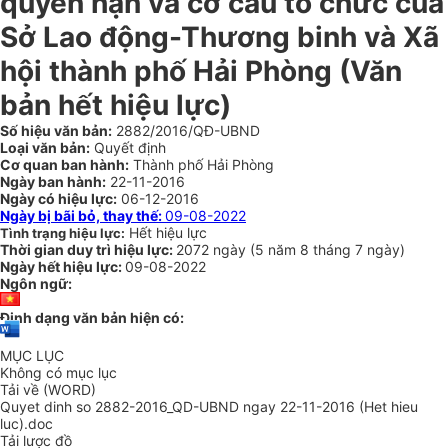
quyền hạn và cơ cấu tổ chức của
Sở Lao động-Thương binh và Xã
hội thành phố Hải Phòng
(Văn
bản hết hiệu lực)
Số hiệu văn bản:
2882/2016/QĐ-UBND
Loại văn bản:
Quyết định
Cơ quan ban hành:
Thành phố Hải Phòng
Ngày ban hành:
22-11-2016
Ngày có hiệu lực:
06-12-2016
Ngày bị bãi bỏ, thay thế:
09-08-2022
Hết hiệu lực
Tình trạng hiệu lực:
Thời gian duy trì hiệu lực:
2072 ngày
(
5 năm
8 tháng
7 ngày
)
Ngày hết hiệu lực:
09-08-2022
Ngôn ngữ:
Định dạng văn bản hiện có:
MỤC LỤC
Không có mục lục
Tải về (WORD)
Quyet dinh so 2882-2016_QD-UBND ngay 22-11-2016 (Het hieu
luc).doc
Tải lược đồ