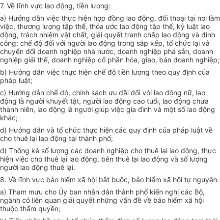
7. Về lĩnh vực lao động, tiền lương:
a) Hướng dẫn việc thực hiện hợp đồng lao động, đối thoại tại nơi làm
việc, thương lượng tập thể, thỏa ước lao động tập thể, kỷ luật lao
động, trách nhiệm vật chất, giải quyết tranh chấp lao động và đình
công; chế độ đối với người lao động trong sắp xếp, tổ chức lại và
chuyển đổi doanh nghiệp nhà nước, doanh nghiệp phá sản, doanh
nghiệp giải thể, doanh nghiệp cổ phần hóa, giao, bán doanh nghiệp;
b) Hướng dẫn việc thực hiện chế độ tiền lương theo quy định của
pháp luật;
c) Hướng dẫn chế độ, chính sách ưu đãi đối với lao động nữ, lao
động là người khuyết tật, người lao động cao tuổi, lao động chưa
thành niên, lao động là người giúp việc gia đình và một số lao động
khác;
d) Hướng dẫn và tổ chức thực hiện các quy định của pháp luật về
cho thuê lại lao động tại thành phố;
đ) Thống kê số lượng các doanh nghiệp cho thuê lại lao động, thực
hiện việc cho thuê lại lao động, bên thuê lại lao động và số lượng
người lao động thuê lại.
8. Về lĩnh vực bảo hiểm xã hội bắt buộc, bảo hiểm xã hội tự nguyện:
a) Tham mưu cho Ủy ban nhân dân thành phố kiến nghị các Bộ,
ngành có liên quan giải quyết những vấn đề về bảo hiểm xã hội
thuộc thẩm quyền;