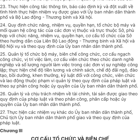
23. Thực hiện công tác thông tin, báo cáo định kỳ và đột xuất về
tình hình thực hiện nhiệm vụ được giao với Ủy ban nhân dân thành
phố và Bộ Lao động - Thương binh và Xã hội.
24. Quy định chức năng, nhiệm vụ, quyền hạn, tổ chức bộ máy và
mối quan hệ công tác của các đơn vị thuộc và trực thuộc Sở, phù
hợp với chức năng, nhiệm vụ, quyền hạn, cơ cấu tổ chức của Sở
theo hướng dẫn của Liên Bộ Lao động - Thương binh và Xã hội và
Bộ Nội vụ và theo quy định của Ủy ban nhân dân thành phố.
25. Quản lý tổ chức bộ máy, biên chế công chức, cơ cấu ngạch
công chức, vị trí việc làm, cơ cấu viên chức theo chức danh nghề
nghiệp và số lượng người làm việc trong các đơn vị sự nghiệp công
lập; thực hiện chế độ tiền lương và chính sách, chế độ đãi ngộ, đào
tạo, bồi dưỡng, khen thưởng, kỷ luật đối với công chức, viên chức
và lao động thuộc phạm vi quản lý theo quy định của pháp luật và
theo sự phân công hoặc ủy quyền của Ủy ban nhân dân thành phố.
26. Quản lý và chịu trách nhiệm về tài chính, tài sản được giao theo
quy định của pháp luật và theo phân công, phân cấp hoặc ủy
quyền của Ủy ban nhân dân thành phố.
27. Thực hiện các nhiệm vụ khác do Ủy ban nhân dân thành phố,
Chủ tịch Ủy ban nhân dân thành phố giao và theo quy định của
pháp luật.
Chương III
CƠ CẤU TỔ CHỨC VÀ BIÊN CHẾ