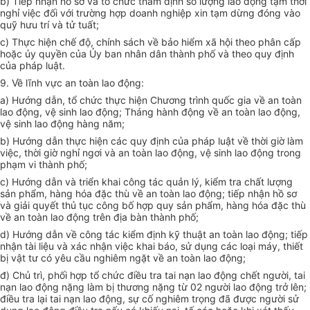
b) Tiếp nhận hồ sơ và tổ chức thẩm định số lượng lao động tạm thời
nghỉ việc đối với trường hợp doanh nghiệp xin tạm dừng đóng vào
quỹ hưu trí và tử tuất;
c) Thực hiện chế độ, chính sách về bảo hiểm xã hội theo phân cấp
hoặc ủy quyền của Ủy ban nhân dân thành phố và theo quy định
của pháp luật.
9. Về lĩnh vực an toàn lao động:
a) Hướng dẫn, tổ chức thực hiện Chương trình quốc gia về an toàn
lao động, vệ sinh lao động; Tháng hành động về an toàn lao động,
vệ sinh lao động hàng năm;
b) Hướng dẫn thực hiện các quy định của pháp luật về thời giờ làm
việc, thời giờ nghỉ ngơi và an toàn lao động, vệ sinh lao động trong
phạm vi thành phố;
c) Hướng dẫn và triển khai công tác quản lý, kiểm tra chất lượng
sản phẩm, hàng hóa đặc thù về an toàn lao động; tiếp nhận hồ sơ
và giải quyết thủ tục công bố hợp quy sản phẩm, hàng hóa đặc thù
về an toàn lao động trên địa bàn thành phố;
d) Hướng dẫn về công tác kiểm định kỹ thuật an toàn lao động; tiếp
nhận tài liệu và xác nhận việc khai báo, sử dụng các loại máy, thiết
bị vật tư có yêu cầu nghiêm ngặt về an toàn lao động;
đ) Chủ trì, phối hợp tổ chức điều tra tai nạn lao động chết người, tai
nạn lao động nặng làm bị thương nặng từ 02 người lao động trở lên;
điều tra lại tai nạn lao động, sự cố nghiêm trọng đã được người sử