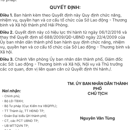
QUYẾT ĐỊNH:
Điều 1.
Ban hành kèm theo Quyết định này Quy định chức năng,
nhiệm vụ, quyền hạn và cơ cấu tổ chức của Sở Lao động - Thương
binh và Xã hội thành phố Hải Phòng.
Điều 2.
Quyết định này có hiệu lực thi hành từ ngày 06/12/2016 và
thay thế Quyết định số 688/2009/QĐ-UBND ngày 22/4/2009 của
Ủy ban nhân dân thành phố ban hành quy định chức năng, nhiệm
vụ, quyền hạn và cơ cấu tổ chức của Sở Lao động - Thương binh và
Xã hội.
Điều 3.
Chánh Văn phòng Ủy ban nhân dân thành phố, Giám đốc
các Sở: Lao động - Thương binh và Xã hội, Nội vụ và Thủ trưởng
các cơ quan, đơn vị liên quan căn cứ Quyết định thi hành./.
TM. ỦY BAN NHÂN DÂN THÀNH
PHỐ
Nơi nhận:
CHỦ TỊCH
- Chính phủ;
- Bộ LĐ-TBXH;
- Bộ Tư pháp (Cục Kiểm tra VBQPPL);
- TT Thành ủy, TT HĐND TP;
- Đoàn Đại biểu QH thành phố;
Nguyễn Văn Tùng
- CT, các PCT U
B
ND TP;
- UB MTTQVN TP;