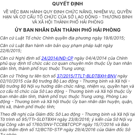
QUYẾT ĐỊNH
VỀ VIỆC BAN HÀNH QUY ĐỊNH CHỨC NĂNG, NHIỆM VỤ, QUYỀN
HẠN VÀ CƠ CẤU TỔ CHỨC CỦA SỞ LAO ĐỘNG - THƯƠNG BINH
VÀ XÃ HỘI THÀNH PHỐ HẢI PHÒNG
ỦY BAN NHÂN DÂN THÀNH PHỐ HẢI PHÒNG
Căn cứ Luật Tổ chức Chính quyền địa phương ngày 19/6/2015;
Căn cứ Luật Ban hành văn bản quy phạm pháp luật ngày
22/6/2015;
Căn cứ Nghị định số
24/2014/NĐ-CP
ngày 04/4/2014 của Chính
phủ quy định tổ chức các cơ quan chuyên môn thuộc Ủy ban nhân
dân tỉnh, thành phố trực thuộc Trung ương;
Căn cứ Thông tư liên tịch số
37/2015/TTLT-BLĐTBXH-BNV
ngày
02/10/2015 của Bộ trưởng Bộ Lao động - Thương binh và Xã hội -
Bộ trưởng Bộ Nội vụ hướng dẫn chức năng, nhiệm vụ, quyền hạn và
cơ cấu tổ chức của Sở Lao động - Thương binh và Xã hội thuộc Ủy
ban nhân dân tỉnh, thành phố trực thuộc Trung ương, Phòng Lao
động - Thương binh và Xã hội thuộc Ủy ban nhân dân huyện, quận,
thị xã, thành phố thuộc tỉnh;
Theo đề nghị của Giám đốc Sở Lao động - Thương binh và Xã hội tại
Tờ trình số 95/TTr-SLĐTBXH ngày 23/8/2016; ý kiến của Sở Nội vụ
tại Công văn số 1760/SNV-TCCB&TCPCP ngày 15/7/2016 và Báo
cáo thẩm định số 12/BCTĐ-STP ngày 29/4/2016 của Giám đốc Sở
Tư pháp.