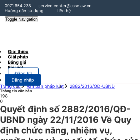
0971.654.238
service.center@caselaw.vn
Hướng dẫn sử dụng
|
Liên hệ
Toggle Navigation
Giới thiệu
Giải pháp
Bảng giá
Bài viết
Đăng ký
Đăng nhập
Trang chủ
Văn bản pháp luật
2882/2016/QĐ-UBND
Thông tin văn bản
198
0
Quyết định số 2882/2016/QĐ-
UBND ngày 22/11/2016 Về Quy
định chức năng, nhiệm vụ,