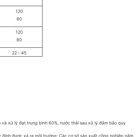
120
80
120
80
22 - 45
om và xử lý đạt trung bình 60%, nước thải sau xử lý đảm bảo quy
uy định được xả ra môi trường; Các cơ sở sản xuất công nghiệp nằm