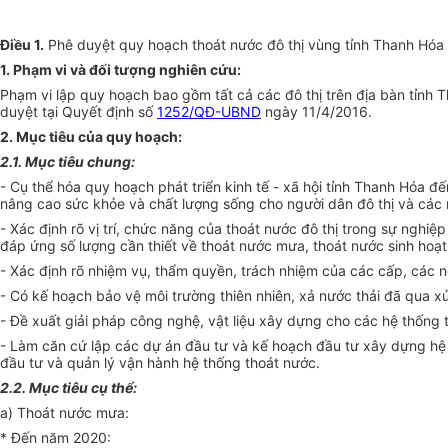
Điều 1
.
Phê duyệt quy hoạch thoát nước đô thị vùng tỉnh Thanh Hóa
1. Phạm vi và đối tượng nghiên cứu
:
Phạm vi lập quy hoạch bao gồm tất cả các đô thị trên địa bàn tỉnh
duyệt tại Quyết định số
1252/QĐ-UBND
ngày 11/4/2016.
2. Mục tiêu của quy hoạch
:
2.1. Mục tiêu chung:
- Cụ thể hóa quy hoạch phát triển kinh tế - xã hội tỉnh Thanh Hóa đế
nâng cao sức khỏe và chất lượng sống cho người dân đô thị và các 
- Xác định rõ vị trí, chức năng c
ủ
a thoát nước đô thị trong sự nghiệp
đáp ứng số lượng cần thiết về thoát nước mưa, thoát nước sinh hoạt
- Xác định rõ nhiệm vụ, thẩm quyền, trách nhiệm của các cấp, các ng
- Có kế hoạch bảo vệ môi trường thiên nhiên, xả nước thải đã qua x
- Đề xuất giải pháp công nghệ, vật liệu xây dựng cho các hệ thống 
- Làm căn cứ
l
ập các dự án đầu tư và kế hoạch đầu tư xây dựng hệ 
đầu tư và quản lý vận hành hệ thống thoát nước.
2.2. Mục tiêu cụ thể:
a) Thoát nước mưa:
* Đến năm 2020: