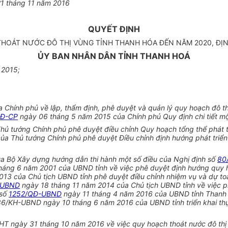
21
tháng 11 năm 2016
QUYẾT ĐỊNH
THOÁT NƯỚC ĐÔ THỊ VÙNG TỈNH THANH HÓA ĐẾN NĂM 2020, ĐỊ
ỦY BAN NHÂN DÂN TỈNH THANH HOÁ
 2015;
Chính phủ về lập, thẩm định, phê duyệt và quản lý quy hoạch đô th
NĐ-CP
ngày 06 tháng 5 năm 2015 của Chính phủ Quy định chi tiết mộ
ủ tướng Chính phủ phê duyệt điều chỉnh Quy hoạch tổng thể phát tr
a Thủ tướng Chính phủ phê duyệt Điều chỉnh định hướng phát triển
 Bộ Xây dựng hướng dẫn thi hành một số điều của Nghị định số
80
háng 6 năm 2001 của UBND tỉnh về việc phê duyệt định hướng quy ho
13 của Chủ tịch UBND tỉnh phê duyệt điều chỉnh nhiệm vụ và dự toá
-UBND
ngày 18 tháng 11 năm 2014 của Chủ tịch UBND tỉnh về việc ph
 số
1252/QĐ-UBND
ngày 11 tháng 4 năm 2016 của UBND tỉnh Thanh Hó
86/KH-UBND ngày 10 tháng 6 năm 2016 của UBND tỉnh triển khai th
HT ngày 31 tháng 10 năm 2016 về việc quy hoạch thoát nước đô th