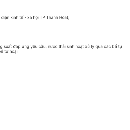
 diện kinh tế - xã hội TP Thanh Hóa);
ng suất đáp
ứ
ng yêu cầu, nước thải sinh hoạt xử lý qua các bể tự
ể tự hoại.