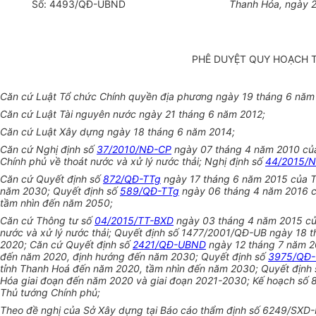
Số:
4493
/QĐ-UBND
Thanh Hóa
, ngày
PHÊ DUYỆT QUY HOẠCH 
Căn cứ Luật Tổ chức Chính quyền địa phương ngày 19 tháng 6 năm
Căn cứ Luật Tài nguyên nước ngày 21 tháng 6 năm 2012;
Căn cứ Luật Xây dựng ngày 18 tháng 6 năm 2014;
Căn cứ Nghị định số
37/2010/NĐ-CP
ngày 07 tháng 4 năm 2010 của 
Chính phủ về thoát nước và xử
l
ý nước thải; Nghị định số
44/2015/
Căn cứ Quyết định s
ố
872/QĐ-TTg
ngày 17 tháng 6 năm 2015 của Th
năm 2030; Quyết định s
ố
589/QĐ-TTg
ngày 06 tháng 4 năm 2016 củ
tầm nhìn đến năm 2050;
Căn cứ Thông t
ư
số
04/2015/TT-BXD
ngày 03 tháng 4 năm 2015 của
nước và xử lý nước thải; Quyết định số 1477/2001/QĐ-UB ngày 18 t
2020; Căn cứ Quyết định s
ố
2421/QĐ-UBND
ngày 12 tháng 7 năm 20
đến năm 2020, định hướng đến năm 2030; Quyết định số
3975/QĐ
tỉnh Thanh Hoá đến năm 2020, tầm nhìn đến năm 2030; Quyết định
Hóa giai đoạn đến năm 2020 và giai đoạn 2021-2030; Kế hoạch số 
Th
ủ
tướng Chính phủ;
Theo đề nghị của Sở Xây dựng tại Báo cáo thẩm định số 6249/SXD-