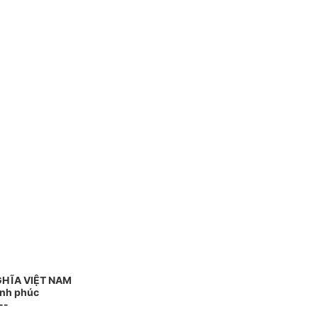
GHĨA VIỆT NAM
ạnh phúc
--