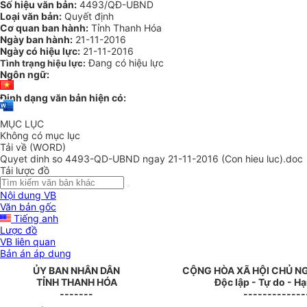
Số hiệu văn bản:
4493/QĐ-UBND
Loại văn bản:
Quyết định
Cơ quan ban hành:
Tỉnh Thanh Hóa
Ngày ban hành:
21-11-2016
Ngày có hiệu lực:
21-11-2016
Đang có hiệu lực
Tình trạng hiệu lực:
Ngôn ngữ:
Định dạng văn bản hiện có:
MỤC LỤC
Không có mục lục
Tải về (WORD)
Quyet dinh so 4493-QD-UBND ngay 21-11-2016 (Con hieu luc).doc
Tải lược đồ
Nội dung VB
Văn bản gốc
Tiếng anh
Lược đồ
VB liên quan
Bản án áp dụng
ỦY BAN NHÂN DÂN
CỘNG HÒA XÃ HỘI CHỦ N
TỈNH
THANH HÓA
Độc lập - Tự do - H
-------
-------------