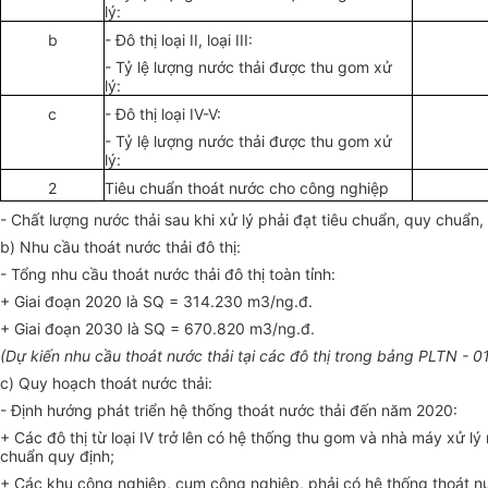
lý:
b
- Đô thị loại II, loại III:
- Tỷ lệ lượng nước thải được thu gom xử
lý:
c
- Đ
ô
thị loại IV-V:
- Tỷ lệ lượng nước thải được thu gom x
ử
lý:
2
Tiêu chuẩn thoát nước cho công nghiệp
- Chất lượng nước thải sau khi xử lý phải đạt tiêu chuẩn, quy chuẩn,
b) Nhu cầu thoát nước thải đô thị:
- Tổng nhu cầu thoát nước thải đô thị toàn tỉnh:
+ Giai đoạn 2020 là SQ = 314.230 m3/ng.đ.
+ Giai đoạn 2030 là SQ = 670.820 m3/ng.đ.
(Dự kiến nhu cầu thoát nước thải tại c
á
c đô thị trong bảng PLTN - 0
c) Quy hoạch thoát nước thải:
- Định hướng phát triển hệ thống thoát nước thải đến năm 2020:
+ Các đô thị từ loại IV trở lên có hệ thống thu gom và nhà máy xử lý
chuẩn quy định;
+ Các khu công nghiệp, cụm công nghiệp, phải có hệ thống thoát nướ