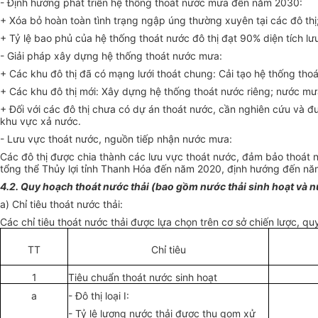
- Định hướng phát triển hệ thống thoát nước m
ư
a đến năm 2030:
+ Xóa bỏ hoàn toàn tình trạng ngập úng thường xuyên tại các đô thị
+ Tỷ lệ bao phủ của hệ thống thoát nước đô thị đạt 90% diện tích lư
- Giải pháp xây dựng hệ thống thoát nước mưa:
+ Các khu đô thị đã có mạng lưới thoát chung: Cải tạo hệ thống th
+ Các khu đô thị mới: Xây dựng hệ thống thoát nước riêng; nước mưa
+ Đối với các đô thị chưa có dự án thoát nước, cần nghiên cứu và 
khu vực xả nước.
- Lưu vực thoát nước, nguồn tiếp nhận nước mưa:
Các đô thị được chia thành các lưu vực thoát nước, đảm bảo thoát
tổng thể Thủy lợi tỉnh Thanh Hóa đến năm 2020, định hướng đến nă
4.2. Quy hoạch thoát nước thải (bao gồm nước thải sinh hoạt và 
a) Chỉ tiêu thoát nước thải:
Các chỉ tiêu thoát nước thải được lựa chọn trên cơ sở chiến lược, q
TT
Chỉ tiêu
1
Tiêu chuẩn thoát nước sinh hoạt
a
- Đô thị loại I:
- Tỷ lệ lượng nước thải được thu gom xử