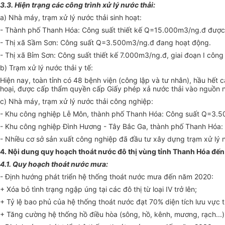
3.3. Hiện trạng các công trình xử l
ý
nước thải:
a) Nhà máy, trạm xử lý nước thải sinh hoạt:
- Thành phố Thanh Hóa: Công suất thiết kế Q=15.000m3/ng.đ được
- Thị xã Sầm Sơn: Công suất Q=3.500m3/ng.đ đang hoạt động.
- Thị xã Bỉm Sơn: Công suất thiết kế 7.000m3/ng.đ, giai đoạn I cô
b) Trạm xử lý nước thải y tế:
Hiện nay, toàn tỉnh có 48 bệnh viện (công lập và tư nhân), hầu h
ế
t 
hoại, được cấp thẩm quyền cấp Giấy phép xả nước thải vào nguồn nư
c) Nhà máy, trạm xử lý nước thải công nghiệp:
- Khu công nghiệp Lễ Môn, thành phố Thanh Hóa: Công suất Q=3.
- Khu công nghiệp Đình Hương - Tây Bắc Ga, thành phố Thanh Hóa
- Nhiều cơ sở sản xuất công nghiệp đã đầu tư xây dựng trạm xử lý n
4. Nội dung quy hoạch thoát nước đô thị vùng tỉnh Thanh Hóa đ
4.1. Quy hoạch tho
át
nước mưa:
- Định hướng phát triển hệ thống thoát nước mưa đến năm 2020:
+ Xóa bỏ tình trạng ngập úng tại các đô thị từ loại IV trở lên;
+ Tỷ lệ bao phủ của hệ thống thoát nước đạt 70% diện tích l
ưu
vực t
+ Tăng cường hệ thống hồ điều hòa (sông, hồ, kênh, mương, rạch...