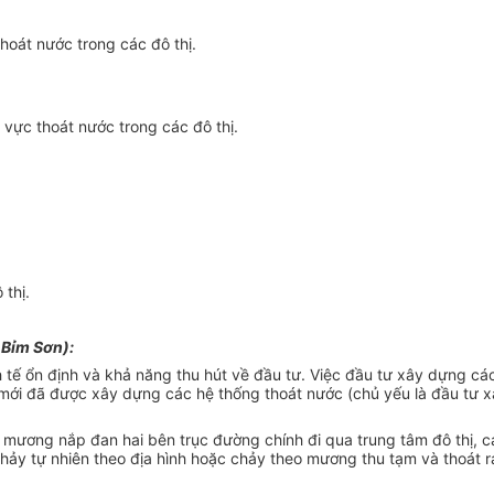
thoát nước trong các đô thị.
u
vực thoát nước trong các đô thị.
 thị.
ã Bỉm S
ơ
n):
h tế
ổ
n định và khả năng thu hút về đầu tư. Việc đầu tư xây dựng c
cư mới đã được xây dựng các hệ thống thoát nước (chủ yếu là đầu tư
mương nắp đan hai bên trục đường chính đi qua trung tâm đô thị, c
chảy tự nhiên theo địa hình hoặc chảy theo mư
ơ
ng thu tạm và thoát r