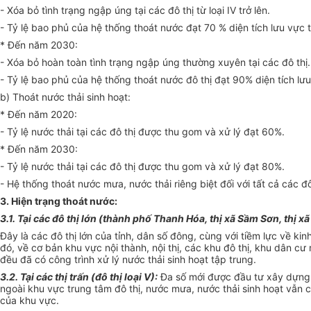
- Xóa bỏ tình trạng ngập úng tại các đô thị từ loại IV trở lên.
- Tỷ lệ bao phủ của hệ thống thoát nước đạt 70 % diện tích lưu vực 
* Đ
ế
n năm 2030:
- Xóa bỏ hoàn toàn tình trạng ngập úng thường xuyên tại các đô thị.
- Tỷ lệ bao phủ của hệ thống thoát nước đô thị đạt 90% diện tích l
ư
b) Thoát nước thải sinh hoạt:
* Đến năm 2020:
- Tỷ lệ nước thải tạ
i
các đô thị được thu gom và xử lý đạt 60%.
* Đ
ế
n năm 2030:
- Tỷ
l
ệ nước thải tại các đô thị được thu gom và xử lý đạt 80%.
- Hệ thống thoát nước mưa, nước thải riêng biệt đố
i
với tất cả các đô
3. Hiện trạng thoát nước
:
3.1. Tại các đô thị l
ớ
n (thành phố Thanh Hóa, thị xã
S
ầm S
ơn
, thị x
Đây là các đô thị lớn của tỉnh, dân số đông, cùng với tiềm lực về kin
đó, về cơ bản khu vực nội thành, nội thị, các khu đô thị, khu dân 
đều đ
ã
có công
tr
ình xử lý nước thải sinh hoạt tập trung.
3
.
2. Tại các thị trấn (đô thị loại V):
Đa số mới được đầu tư xây dựng 
ngoài khu vực trung t
â
m đô thị, nước mưa, nước thải sinh hoạt vẫn 
của khu vực.