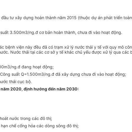
 đầu tư xây dựng hoàn thành n
ăm
2015 (thuộc dự án phát triển toàn
ng suất 3.500m3/ng.đ cơ bản hoàn thành, chưa đi vào hoạt động.
các bệnh viện này đều đã có trạm xử lý nước thả
i
y tế với quy mô cô
ớc. Nước thải tại các cơ sở y tế khác chủ yếu được xử lý qua các b
500m3/ng.đ đang hoạt động;
: Công suất Q=1.500m3/ng.đ đ
ã
xây dựng chưa đi vào hoạt động;
ước thải cục bộ.
ến năm 2020, định hướng đến năm 2030
:
hoát nước trong các đô thị;
) hạn chế cống hóa các dòng sông đô thị;