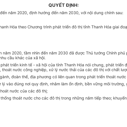
QUYẾT ĐỊNH:
 đến năm 2020, định hướng đến năm 2030, với nội dung chính sau
:
 Thanh Hóa theo Chương trình phát triển đô thị tỉnh Thanh Hóa giai
n n
ă
m 2020, tầm nhìn đến năm 2030 đã được Thủ tướng Chính phủ p
nhu cầu khác của xã hội.
 phát triển kinh tế - xã hội của tỉnh Thanh Hóa nói chung, phát triể
, thoát nước công nghiệp, xử lý nước thải của các đô thị với chất 
ành, đoàn thể, địa phương có liên quan trong phát triển thoát nước 
ử lý vào đúng nơi quy định, nhằm làm ổn định, bền vững môi trường, 
thoát nước của các đô thị;
thống thoát nước cho các đô thị trong nh
ữ
ng năm tiếp theo; khuyến