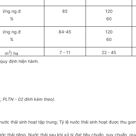
l
/ng.ng.đ
85
120
%
60
l/
ng ng.đ
84-45
120
%
60
3
7 - 11
22 - 45
m
/ ha
 quy định hiện hành.
1, PLTN - 02 đính kèm theo).
 nước thải sinh hoạt tập trung; Tỷ lệ nước thải sinh hoạt được thu g
c thải riêng. Nước thải sau khi xử lý đạt tiêu chuẩn, quy chuẩn, q