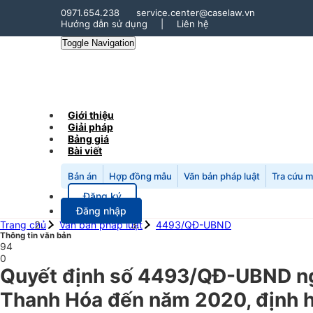
0971.654.238
service.center@caselaw.vn
Hướng dẫn sử dụng
|
Liên hệ
Toggle Navigation
Giới thiệu
Giải pháp
Bảng giá
Bài viết
Bản án
Hợp đồng mẫu
Văn bản pháp luật
Tra cứu 
Đăng ký
Đăng nhập
Trang chủ
Văn bản pháp luật
4493/QĐ-UBND
Thông tin văn bản
94
0
Quyết định số 4493/QĐ-UBND ngà
Thanh Hóa đến năm 2020, định