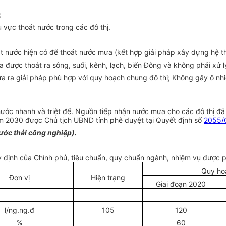
;
u vực thoát nước trong các đô thị.
oát nước hiện có để thoát nước mưa (kết hợp giải pháp xây dựng hệ 
 được thoát ra sông, suối, kênh, lạch, biển Đông và không phải xử l
đưa ra giải pháp phù hợp với quy hoạch chung đô thị; Không gây ô n
 nước nhanh và
tr
iệt để. Nguồn tiếp nhận nước mưa cho các đô thị đ
m 2030 được Chủ tịch UBND tỉnh phê duyệt tại Quyết định số
2055
nước thải công ngh
i
ệp).
uy định của Chính phủ, tiêu chuẩn, quy chuẩn ngành, nhiệm vụ được ph
Quy ho
Đơn vị
Hiện trạng
Giai đoạn 2020
l
/ng.ng.đ
105
120
%
60