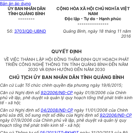
Bản án áp dụng
ỦY BAN NHÂN DÂN
CỘNG HÒA XÃ HỘI CHỦ NGHĨA VIỆT
TỈNH QUẢNG BÌNH
NAM
--------
Độc lập - Tự do - Hạnh phúc
---------------
Số:
3703/QĐ-UBND
Quảng Bình, ngày 18 tháng 11 năm
2016
QUYẾT ĐỊNH
VỀ VIỆC THÀNH LẬP HỘI ĐỒNG THẨM ĐỊNH QUY HOẠCH PHÁT
TRIỂN CÔNG NGHỆ THÔNG TIN TỈNH QUẢNG BÌNH ĐẾN NĂM
2020 VÀ ĐỊNH HƯỚNG ĐẾN NĂM 2030
CHỦ TỊCH ỦY BAN NHÂN DÂN TỈNH QUẢNG BÌNH
Căn cứ Luật Tổ chức chính quyền địa phương ngày 19/6/2015;
Căn cứ Nghị định số
92/2006/NĐ-CP
ngày 01/9/2006 của Chính
phủ về lập, phê duyệt và quản lý quy hoạch tổng thể phát triển kinh
tế - xã hội;
Căn cứ Nghị định số
04/2008/NĐ-CP
ngày 11/01/2008 của Chính
phủ sửa đổi, bổ sung một số điều của Nghị định số
92/2006/NĐ-CP
ngày 07/9/2006 của Chính phủ về lập, phê duyệt và quản lý quy
hoạch tổng thể phát triển kinh tế - xã hội;
Căn cứ Thông tư số
05/2013/TT-BKHĐT
ngày 31/10/2013 của Bộ