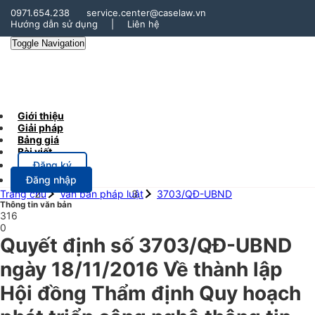
0971.654.238
service.center@caselaw.vn
Hướng dẫn sử dụng
|
Liên hệ
Toggle Navigation
Giới thiệu
Giải pháp
Bảng giá
Bài viết
Đăng ký
Đăng nhập
Trang chủ
Văn bản pháp luật
3703/QĐ-UBND
Thông tin văn bản
316
0
Quyết định số 3703/QĐ-UBND
ngày 18/11/2016 Về thành lập
Hội đồng Thẩm định Quy hoạch