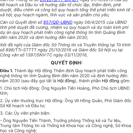
Kế hoạch và Đầu tư về hướng dẫn tổ chức lập, thẩm định, phê
duyệt, điều chỉnh và công bố quy hoạch tổng thể phát triển kinh tế -
xã hội; quy hoạch ngành, lĩnh vực và sản phẩm chủ yếu;
Căn cứ Quyết định số
857/QĐ-UBND
ngày 06/4/2015 của UBND
tỉnh phê duyệt đề cương, nhiệm vụ quy hoạch và dự toán kinh phí
dự án quy hoạch phát triển công nghệ thông tin tỉnh Quảng Bình
đến năm 2020 và định hướng đến năm 2030;
Xét đề nghị của Giám đốc Sở Thông tin và Truyền thông tại Tờ trình
số 898/TTr-STTTT ngày 25/10/2016 và Giám đốc Sở Nội vụ tại
Công văn số 1397/SNV-TC ngày 03/11/2016,
QUYẾT ĐỊNH:
Điều 1.
Thành lập Hội đồng Thẩm định Quy hoạch phát triển công
nghệ thông tin tỉnh Quảng Bình đến năm 2020 và định hướng đến
năm 2030 (sau đây gọi tắt là
Hội đồng
), thành phần
Hội đồng
gồm:
1. Chủ tịch Hội đồng: Ông Nguyễn Tiến Hoàng, Phó Chủ tịch UBND
tỉnh;
2. Ủy viên thường trực Hội đồng: Ông Võ Hồng Quân, Phó Giám đốc
Sở Kế hoạch và Đầu tư;
3. Các Ủy viên phản biện:
- Ông Nguyễn Tiến Thành, Trưởng phòng Thống kê và Tư liệu,
Trung tâm Thông tin và Thống kê Khoa học và Công nghệ, Sở Khoa
học và Công nghệ;