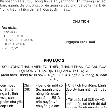
Kế hoạch và Đầu tư, Thông tin và Truyền thông;
Thủ t
rưởng các sở,
ban, ngành, địa phương có liên quan và các ông, bà có tên tại Điều
1 chịu trách nhiệm thi hành Quyết định này./.
CHỦ TỊCH
Nơi nhận:
- Như Điều 3;
- TT HĐND; (b/c)
- CT, các PCT UBND tỉnh;
Nguyễn Hữu Hoài
- LĐ VP UBND tỉnh;
- Lưu: VT, VX.
PHỤ LỤC 2
SỐ LƯỢNG THÀNH VIÊN TỐI THIỂU, THÀNH PHẦN, CƠ CẤU CỦA
HỘI ĐỒNG THẨM ĐỊNH DỰ ÁN QUY HOẠCH
(Kèm theo Thông tư s
ố 05/2013/
/TT-BKHĐT ngày 31 tháng
10
năm
2013)
Quy hoạch
Chín
- Đại diện một số
- Chủ tịch Hội đồng: Lãnh
phát triển
(09)
Sở, ngành chức
đạo Ủy ban nhân dân cấp
ngành, lĩnh
năng liên quan
tỉnh.
vực, sản
của tỉnh, UBND
- Tối thiểu hai (02) ủy viên
phẩm chủ yếu
cấp huyện và
phản biện, có trình độ đại
cấp tỉnh
chuyên gia am
học trở lên về chuyên môn