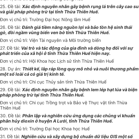
25. Đề tài:
Xác định nguyên nhân gây bệnh rụng
l
á trên cây cao su
và giải pháp phòng trừ tại
tỉ
nh Thừa Thiên Huế.
Đơn vị chủ trì: Trường Đại học Nông lâm Huế
26. Đề tài:
Đánh giá tiềm năng nguồn lợi và bảo tồn hệ sinh thái
gò, đ
ồ
i ngầm vùng biển ven bờ tỉnh Thừa Thiên Huế.
Đơn vị chủ trì: Viện Tài nguyên và Môi trường biển
27. Đề tài:
Vai trò và tác động của gia đình và dòng họ đối với sự
phát triển của xã hội ở tỉnh Thừa Thiên Huế hiện nay.
Đơn vị chủ
tr
ì: Hội Khoa học Lịch sử tỉnh Thừa Thiên Huế
28. Dự án:
Thiết k
ế
, lắp ráp lồng quy mô nh
ỏ
và nuôi thương phẩm
một số loài cá có giá trị kinh tế.
Đơn vị chủ trì: Chi cục Thủy sản tỉnh Thừa Thiên Huế
29. Đề tài:
Xác định nguyên nhân gây bệnh lem lép hạt lúa và biện
pháp phòng trừ tại tỉnh Thừa Thiên Huế.
Đơn vị chủ trì: Chi cục Trồng trọt và Bảo vệ Thực vật tỉnh Thừa
Thiên Huế
30. Đề tài:
Phân l
ậ
p và nghiên cứu ứng dụng các chủng v
i
khuẩn
phân hủy dioxin ở huyện A Lưới, tỉnh Thừa Thiên Huế.
Đơn vị chủ trì: Trường Đại học Khoa học Huế
31. Đề tài:
Nghiên cứu và xây dựng bộ chuẩn dữ liệu GIS một số