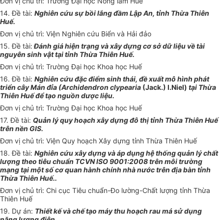
Đơn
vị chủ trì: Trường Đại học Nông lâm Huế
14. Đề tài:
Nghiên cứu sự bồi lắng đầm Lập
A
n, tỉnh Thừa Thiên
Huế.
Đơn vị chủ trì: Viện Nghiên cứu Biển và Hải đảo
15. Đề tài:
Đ
á
nh giá hiện trạng và xây dựng cơ sở dữ liệu về tài
nguyên s
i
nh vật tại tỉnh Thừa Thiên Hu
ế.
Đơn vị chủ trì: Trường Đại học Khoa học Huế
16. Đ
ề
tài:
Nghiên cứu đặc điểm s
i
nh thái, đề xuất mô hình phát
triển cây Mán đ
ỉ
a (Arch
i
dendron c
l
ypearia
(Jack.) I.Niel)
tại Thừa
Thiên Huế để tạo nguồn dược liệu.
Đơn vị chủ trì: Trường Đại học Khoa học Huế
17. Đề tài:
Quản lý quy hoạch x
â
y dựng đô thị tỉnh Th
ừ
a Thiên Huế
trên nền GIS.
Đơn vị chủ trì: Viện Quy hoạch Xây dựng tỉnh Thừa Thiên Huế
18. Đề tài:
Nghiên cứu xây dựng và áp dụng hệ thống quản lý chất
lượng theo tiêu chuẩn TCVN ISO 9001:2008 trên môi trường
mạng tại một số cơ quan hành ch
í
nh nhà nước trên địa bàn tỉnh
Thừa Thiên Huế..
Đơn vị chủ trì: Chi cục Tiêu chuẩn-Đo lường-Chất lượng tỉnh Thừa
Thiên Hu
ế
19. Dự án:
Thiết
kế và chế tạo máy thu hoạch rau má sử dụng
năng lượng đi
ệ
n.