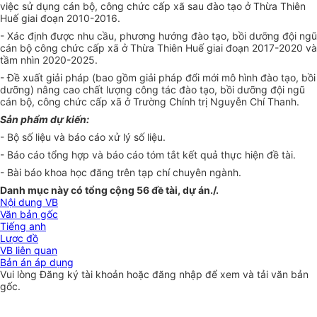
việc sử dụng cán bộ, công chức cấp xã sau đào tạo ở Thừa Thiên
Huế giai đoạn 2010-2016.
- Xác định được nhu cầu, phương hướng đào tạo, bồi dưỡng đội ngũ
cán bộ công chức cấp xã ở Thừa Thiên Huế giai đoạn 2017-2020 và
tầm nhìn 2020-2025.
- Đề xuất giải pháp (bao gồm giải pháp đổi mới mô h
ì
nh đào tạo, bồi
dưỡng) nâng cao chất lượng công tác đào tạo, bồi dưỡng đội ngũ
cán bộ, công chức cấp xã ở Trường Chính trị Nguyễn Chí Thanh.
Sản phẩm dự kiến:
- Bộ số liệu và báo cáo xử lý số liệu.
- Báo cáo tổng hợp và báo cáo tóm tắt kết quả thực hiện đề tài.
- Bài báo khoa học đăng trên tạp chí chuyên ngành.
Danh mục này có tổng cộng 56 đề tài, dự án
.
/.
Nội dung VB
Văn bản gốc
Tiếng anh
Lược đồ
VB liên quan
Bản án áp dụng
Vui lòng
Đăng ký
tài khoản hoặc
đăng nhập
để xem và tải văn bản
gốc.