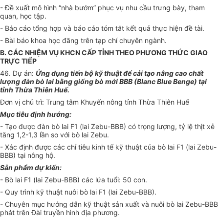
- Đề xuất mô hình “nhà bướm” phục vụ nhu cầu trưng bày, tham
quan, học tập.
- Báo cáo tổng hợp và báo cáo tóm tắt kết quả thực hiện đề tài.
- Bài báo khoa học đăng trên tạp chí chuyên ngành.
B. CÁC NHIỆM VỤ KHCN CẤP TỈNH THEO PHƯƠNG THỨC GIAO
TRỰC TIẾP
46. Dự án:
Ứ
ng dụng tiến bộ kỹ thuật để cải tạo nâng cao chất
lư
ợn
g đàn bò lai bằng giống bò mới BBB (Blanc Blue Benge) tại
tỉnh Thừa Thiên Huế.
Đơn vị chủ trì: Trung tâm Khuyến nông tỉnh Thừa Thiên Huế
Mục tiêu địn
h
hư
ớ
ng:
- Tạo được đàn bò lai F1 (lai Zebu-BBB) có trọng lượng, tỷ
l
ệ thịt xẻ
tăng 1,2-1,3 lần so với bò lai Zebu.
- Xác định được các chỉ tiêu kinh tế kỹ thuật của bò lai F1 (lai Zebu-
BBB) tại nông hộ.
Sản phẩm dự kiến:
- Bò lai F1 (lai Zebu-BBB) các lứa tuổi: 50 con.
- Quy trình kỹ thuật nuôi bò lai F1 (lai Zebu-BBB).
- Chuyên mục hướng dẫn kỹ thuật sản xuất và nuôi bò lai Zebu-BBB
phát trên Đài truyền hình địa phương.