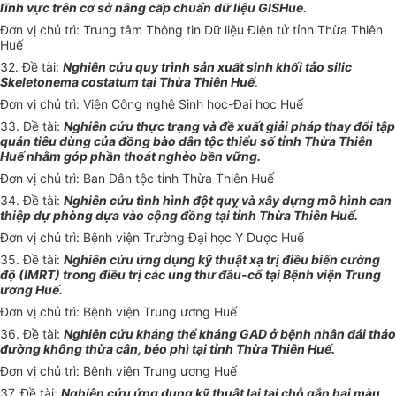
lĩnh vực trên cơ sở nâng cấp chuẩn dữ liệu GISHue.
Đơn vị chủ trì: Trung tâm Thông tin Dữ liệu Điện tử tỉnh Thừa Thiên
Huế
32. Đề tài:
Nghiên cứu quy trình sản xu
ấ
t sinh khối tảo sil
i
c
Skeletonema costatum tại Thừa Thiên Huế
.
Đơn vị chủ trì: Viện Công nghệ Sinh học-Đại học Huế
33. Đề tài:
Nghiên cứu thực trạng và đề xuất giải pháp thay đổi tập
quán tiêu dùng của đồng bào dân tộc thiểu số t
ỉ
nh Thừa Thiên
Huế nhằm góp phần thoát nghèo bền vững.
Đơn vị chủ trì: Ban Dân tộc tỉnh Thừa Thiên Huế
34. Đề tài:
Nghiên cứu tình hình đột quỵ và xây dựng mô hình can
thiệp dự phòng dựa vào cộng đồng tại tỉnh Thừa Thiên Huế.
Đơn vị chủ trì: Bệnh viện Trường Đại học Y Dược Huế
35. Đề tài:
Nghiên cứu ứng dụng kỹ thuật xạ trị điều bi
ế
n cường
độ (IMRT) trong điều
trị
các ung thư đầu-c
ổ
tại Bệnh viện Trung
ương Huế.
Đơn vị chủ trì: Bệnh viện Trung ương Huế
36. Đề tài:
Nghiên cứu kháng thể kháng GAD ở bệnh nhân đái th
á
o
đường không thừa cân, béo phì tại tỉnh Thừa Thiên Huế.
Đơn vị chủ trì: Bệnh viện Trung ương Huế
37. Đề tài:
Nghiên cứu ứng dụng kỹ thuật lai tại chỗ gắn hai màu