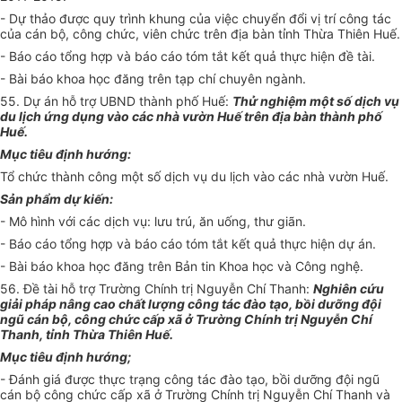
- Dự thảo được quy trình khung của việc chuyển đổi vị trí công tác
của cán bộ, công chức, viên chức trên địa bàn tỉnh Thừa Thiên Huế.
- Báo cáo tổng hợp và báo cáo tóm tắt kết quả thực hiện đề tài.
- Bài báo khoa học đăng trên tạp chí chuyên ngành.
55. Dự án hỗ trợ UBND thành ph
ố
Huế:
Thử nghiệm một số dịch vụ
du lịch ứng d
ụ
ng vào các nhà vườn Huế trên địa bàn thành phố
Huế.
Mục tiêu định hướng:
Tổ chức thành công một số dịch vụ du lịch vào các nhà vườn Huế.
Sản phẩm dự kiến:
- Mô hình với các dịch vụ: lưu trú, ăn u
ố
ng, thư giãn.
- Báo cáo tổng h
ợ
p và báo cáo tóm tắt kết quả thực hiện dự án.
- Bài báo khoa học đăng trên Bản tin Khoa học và Công nghệ.
56. Đề tài hỗ trợ Trường Chính trị Nguyễn Chí Thanh:
Nghiên cứu
gi
ả
i pháp nâng cao chất lượng công tác đào tạo, bồi dưỡng đội
ngũ cán bộ, công chức cấp xã ở Trường Chính trị Nguyễn Ch
í
Thanh, tỉnh Thừa Thiên Huế.
Mục tiêu định hướng;
- Đánh giá được thực trạng công tác đào tạo, bồi dưỡng đội ngũ
cán bộ công chức cấp xã ở Trường Chính trị Nguyễn Chí Thanh và