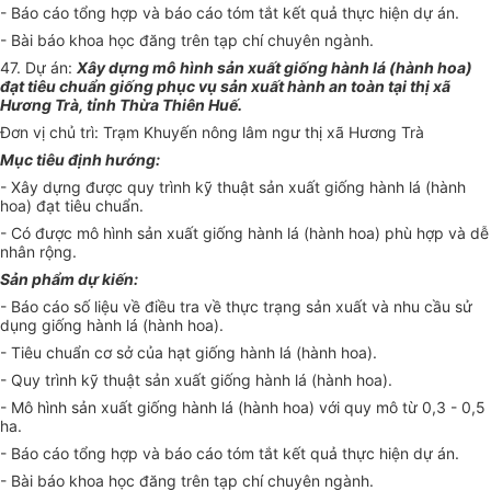
- Báo cáo tổng h
ợ
p và báo cáo tóm tắt kết quả thực hiện dự án.
- Bài báo khoa học đăng trên tạp chí chuyên ngành.
47
.
Dự án:
Xây dựng mô hình sản xuất giống hành lá (hành hoa)
đạt tiêu chuẩn giống phục vụ sản xuất hành an toàn tại thị xã
Hương Trà, tỉnh Thừa Thiên Huế.
Đơn vị chủ trì: Trạm Khuy
ế
n nông lâm ngư thị xã Hương Trà
Mục tiêu định hướng:
- Xây dựng được quy trình kỹ thuật sản xuất giống hành lá (hành
hoa) đạt tiêu chuẩn.
- Có được mô hình sản xuất giống hành lá (hành hoa) phù hợp và
dễ
nhân rộng.
Sản phẩm dự kiến:
- Báo cáo số liệu về điều tra về thực trạng sản xuất và nhu cầu sử
dụng giống hành lá (hành hoa).
- Tiêu chuẩn cơ sở của hạt giống hành lá (hành hoa).
- Quy trình kỹ thuật sản xuất giống hành lá (hành hoa).
- Mô hình sản xuất giống hành lá (hành hoa) với quy mô từ 0,3 - 0,5
ha.
- Báo cáo tổng hợp và báo cáo tóm tắt kết quả thực hiện dự án.
- Bài báo khoa học đăng trên tạp chí chuyên ngành.