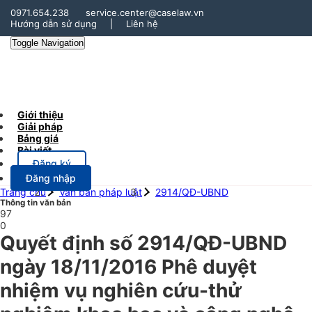
0971.654.238
service.center@caselaw.vn
Hướng dẫn sử dụng
|
Liên hệ
Toggle Navigation
Giới thiệu
Giải pháp
Bảng giá
Bài viết
Đăng ký
Đăng nhập
Trang chủ
Văn bản pháp luật
2914/QĐ-UBND
Thông tin văn bản
97
0
Quyết định số 2914/QĐ-UBND
ngày 18/11/2016 Phê duyệt
nhiệm vụ nghiên cứu-thử