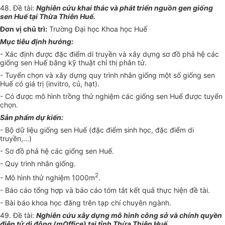
48. Đề tài:
Nghiên cứu khai thác và phát triển nguồn gen giống
sen Huế tại Thừa Thiên Huế.
Đơn vị chủ trì:
Trường Đại học Khoa học Huế
Mục tiêu định hướng:
- Xác định được đặc điểm di truyền và xây dựng sơ đồ phả hệ các
giống sen Huế bằng kỹ thuật chỉ thị phân tử.
- Tuyển chọn và xây dựng quy
tr
ình nhân giống một số giống sen
Huế có giá trị (invitro, củ, hạt).
- Có được mô hình trồng th
ử
nghiệm các giống sen Huế được tuyển
chọn.
Sản phẩm dự kiến:
- Bộ dữ liệu giống sen Huế (đặc điểm sinh học, đặc điểm di
truyền,...)
- Sơ đồ phả hệ các giống sen Huế.
- Quy trình nhân giống.
2
- Mô hình thử nghiệm 1
000
m
.
- Báo cáo tổng hợp và báo cáo tóm tắt kết quả thực hiện đề tài.
- Bài báo khoa học đăng trên tạp chí chuyên ngành.
49. Đề tài:
Nghiên cứu xây dựng mô hình công sở và ch
í
nh quyền
điện tử di động (mOffice) tại tỉnh Thừa Thiên Huế
.