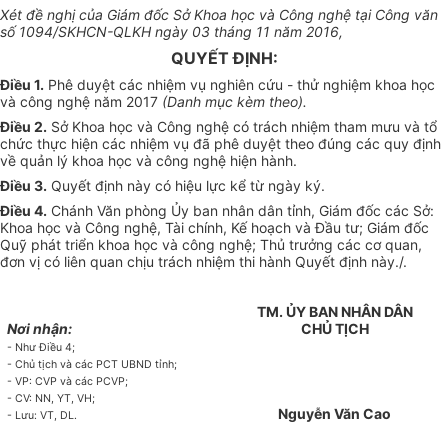
X
é
t đề nghị của Giám đốc Sở Khoa học và Công nghệ tại Công văn
số 1094/SKHCN-QLKH ngày 03 tháng 11 năm 2016,
QUYẾT ĐỊNH:
Điều 1
.
Phê duyệt các nhiệm vụ nghiên cứu - thử nghiệm khoa học
và công nghệ năm 2017
(Danh mục kèm theo).
Điều 2
.
Sở Khoa học và Công nghệ có trách nhiệm tham mưu và tổ
chức thực hiện các nhiệm vụ đã phê duyệt theo đúng các quy định
về quản lý khoa học và công nghệ hiện hành.
Điều 3
.
Quyết định này có hiệu lực kể từ ngày ký.
Điều 4
.
Chánh Văn phòng Ủy ban nhân dân tỉnh, Giám đốc các Sở:
Khoa học và Công nghệ, Tài chính, Kế hoạch và Đầu tư; Giám đốc
Quỹ phát triển khoa học và công nghệ; Thủ trưởng các cơ quan,
đơn vị có liên quan chịu trách nhiệm thi hành Quyết định này./.
TM. ỦY BAN NHÂN DÂN
Nơi nhận:
CHỦ TỊCH
- Như Đi
ề
u 4;
- Chủ tịch và các PCT UBND t
ỉ
nh;
- VP: CVP và các PCVP;
- CV: NN, YT, VH;
Nguyễn Văn Cao
- Lưu: VT, DL.