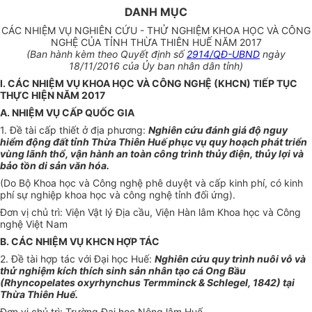
DANH MỤC
CÁC NHIỆM VỤ NGHIÊN CỨU - THỬ NGHIỆM KHOA HỌC VÀ CÔNG
NGHỆ CỦA TỈNH THỪA THIÊN HUẾ NĂM 2017
(Ban hành kèm theo Quyết định số
2914/QĐ-UBND
ngày
18/11/2016 của Ủy ban nhân dân tỉnh)
I. CÁC NHIỆM VỤ KHOA HỌC VÀ CÔNG NGHỆ (KHCN) TIẾP TỤC
THỰC HIỆN NĂM 2017
A. NHIỆM VỤ CẤP QUỐC GIA
1. Đề tài cấp thiết ở địa phương:
Nghiên cứu đ
á
nh gi
á
độ nguy
hiểm động đ
ấ
t tỉnh Thừa Thiên Huế phục vụ quy hoạch phát triển
vùng lãnh th
ổ
, vận hành an toàn công trình thủy điện, thủy lợi v
à
bảo tồn di sản văn hóa.
(Do Bộ Khoa học và Công nghệ phê duyệt và cấp kinh phí, có kinh
phí sự nghiệp khoa học và công nghệ tỉnh đối ứng).
Đơn vị chủ trì: Viện Vật lý Địa cầu, Viện Hàn lâm Khoa học và Công
nghệ Việt Nam
B. CÁC NHIỆM VỤ KHCN HỢP TÁC
2. Đ
ề
tài hợp tác với Đại học Huế:
Nghiên cứu quy trình nuôi vỗ và
thử nghiệm kích thích sinh sản nh
â
n tạo c
á
Ong Bầu
(Rhyncopelates oxyrhynchus Termminck & Schlegel, 1842) tại
Thừa Thiên Huế.
Đơn vị chủ trì: Trường Đại học Nông lâm Huế