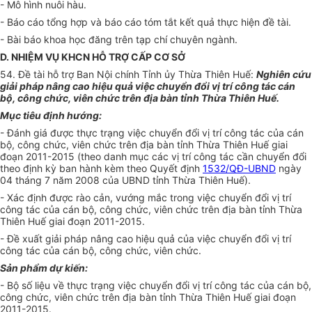
- Mô hình nuôi hàu.
- Báo cáo tổng hợp và báo cáo tóm tắt kết quả thực hiện đề tài.
- Bài báo khoa học đăng trên tạp chí chuyên ngành.
D. NHIỆM VỤ KHCN HỖ TRỢ CẤP CƠ SỞ
54. Đề tài hỗ trợ Ban Nội chính Tỉnh ủy Thừa Thiên Huế:
Nghiên cứu
giải pháp nâng cao hiệu quả việc chuyển đ
ổ
i vị trí công tác c
á
n
bộ, công chức, viên chức trên địa bàn tỉnh Thừa Thiên Huế
.
Mục tiêu định hướng:
- Đánh giá được thực trạng việc chuyển đổi vị trí công tác của cán
bộ, công chức, viên chức trên địa bàn tỉnh Thừa Thiên Huế giai
đoạn 2011-2015 (theo danh mục các vị trí công tác cần chuyển đổi
theo định kỳ ban hành kèm theo Quyết định
1532/QĐ-UBND
ngày
04 tháng 7 năm 2008 của UBND tỉnh Thừa Thiên Huế).
- Xác định được rào cản, vướng mắc trong việc chuyển đổi vị trí
công tác của cán bộ, công chức, viên chức trên địa bàn tỉnh Thừa
Thiên Huế giai đoạn 2011-2015
.
- Đề xuất giải pháp nâng cao hiệu quả của việc chuyển đổi vị trí
công tác của cán bộ, công chức, viên chức.
Sản phẩm dự kiến:
- Bộ số liệu về thực trạng việc chuyển đổi vị trí công tác của cán bộ,
công chức, viên chức trên địa bàn tỉnh Thừa Thiên Huế giai đoạn
2011-2015.