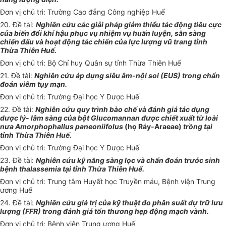
Đơn vị chủ trì: Trường Cao đẳng Công nghiệp Huế
20. Đề tài:
Nghiên cứu các giải pháp giảm thiểu tác động tiêu cực
của biến đổi kh
í
hậu phục vụ nhiệm vụ huấn luyện, sẵn sàng
chiến đấu và hoạt động tác chiến của lực lượng vũ trang tỉnh
Thừa Thiên Huế.
Đơn vị chủ trì: Bộ Chỉ huy Quân sự tỉnh Thừa Thiên Huế
21. Đề tài:
Nghiên cứu áp dụng siêu âm-nội soi (EUS) trong chẩn
đoán viêm tụy mạn
.
Đơn vị chủ trì: Trường Đại học Y Dược Huế
22. Đề tài:
Nghiên cứu quy trình bào chế và đánh giá tác dụng
dược
lý
- l
âm
sàng của bột Glucomannan được chiết xuất từ loài
nưa Amorphophallus paneonii
f
o
l
us
(họ Ráy-Araeae
)
trồng tại
tỉnh Thừa Thiên Huế.
Đơn vị chủ trì: Tr
ư
ờng Đại học Y Dược Huế
23. Đề tài:
Nghiên cứu kỹ năng sàng lọc và chẩn đoán trư
ớ
c sinh
bệnh
t
halassem
i
a tại tỉnh Thừa Thiên Huế.
Đơn vị chủ trì: Trung tâm Huyết học Truyền máu, Bệnh viện Trung
ương Huế
24. Đề tài:
Nghiên cứu giá trị của kỹ thuật đo phân suất dự trữ lưu
lượng (FFR) trong đánh giá tổn thương hẹp động mạch vành.
Đơn vị chủ trì: Bệnh viện Trung ương Huế