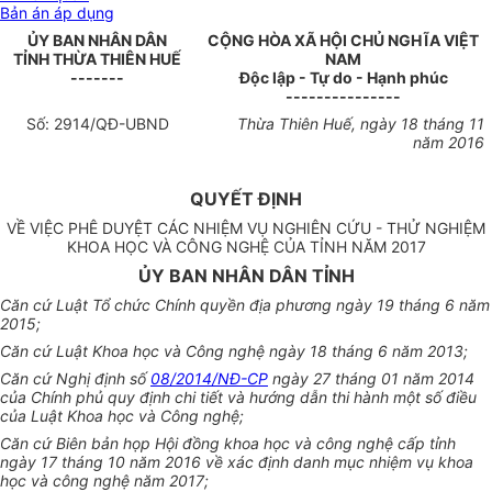
Bản án áp dụng
ỦY BAN NHÂN DÂN
CỘNG HÒA XÃ HỘI CHỦ NGHĨA VIỆT
TỈNH THỪA THIÊN HUẾ
NAM
-------
Độc lập - Tự do - Hạnh phúc
---------------
Số:
2914
/QĐ-UBND
Thừa Thiên Huế, ngày
18
tháng 11
năm 2016
QUYẾT ĐỊNH
VỀ VIỆC PHÊ DUYỆT CÁC NHIỆM VỤ NGHIÊN CỨU - THỬ NGHIỆM
KHOA HỌC VÀ CÔNG NGHỆ CỦA TỈNH NĂM 2017
ỦY BAN NHÂN DÂN TỈNH
Căn cứ Luật Tổ chức Chính quyền địa phương ngày 19 tháng 6 năm
2015;
Căn cứ Luật Khoa học và Công nghệ ngày 18 tháng 6 năm 2013;
Căn cứ Nghị định số
08/2014/NĐ-CP
ngày 27 tháng 01 năm 2014
của Chính phủ quy định chi tiết và hướng dẫn thi hành một số điều
của Luật Khoa học và Công nghệ;
Căn cứ Biên bản họp Hội đồng khoa học và công nghệ cấp tỉnh
ngày 17 tháng 10 năm 2016 về xác định danh mục nhiệm vụ khoa
học và công nghệ năm 2017;