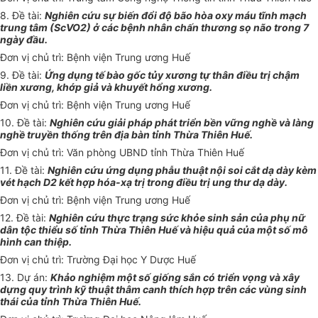
8. Đ
ề
tài:
Nghiên cứu sự biến đ
ổi
độ bão hòa oxy máu tĩnh mạch
trung tâm (ScV
O
2) ở các bệnh nh
â
n ch
ấ
n thương s
ọ
não trong 7
ngày đầu.
Đơn vị chủ trì: Bệnh viện Trung ương Huế
9. Đề tài:
Ứ
ng dụng tế bào gốc tủy xương tự thân điều trị chậm
liền xương, khớp giả và khuyết hổng xương.
Đơn vị chủ trì: Bệnh viện Trung ương Huế
10. Đề tài:
Nghiên cứu giải pháp phát triển b
ề
n vững nghề và làng
nghề truyền thống trên địa bàn tỉnh Thừa Thiên Huế.
Đơn
vị chủ trì: Văn phòng UBND tỉnh Thừa Thiên Huế
11. Đề tài:
Nghiên cứu ứng dụng phẫu thuật nội soi cắt dạ dày kèm
vét hạch D2 kết hợp h
ó
a-xạ trị trong điều trị ung th
ư
dạ dày
.
Đơn vị chủ trì: Bệnh viện Trung ương Huế
12. Đề tài:
Nghiên cứu thực trạng sức khỏe sinh sản của phụ nữ
dân tộc thiểu số tỉnh Thừa Thiên Huế và hiệu quả của một số mô
hình can thiệp.
Đơn vị chủ trì: Trường Đại học Y Dược Hu
ế
13. Dự án:
Khảo nghi
ệ
m một số giống sắn có triển vọng và xây
dựng quy trình kỹ thuật thâm canh thích hợp trên các v
ù
ng sinh
thái của tỉnh Thừa Thiên Huế.