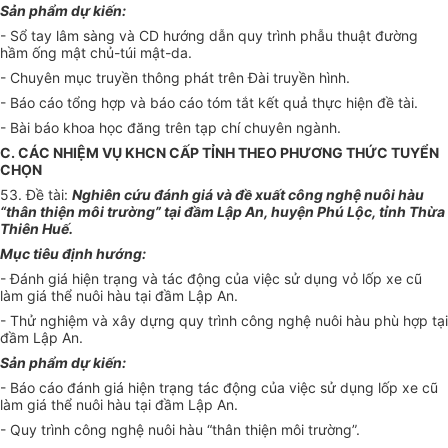
Sản phẩm dự kiến
:
- Sổ tay lâm sàng và CD hướng dẫn quy trình phẫu thuật đường
hầm ống mật chủ-t
úi
mật-da.
- Chuyên mục truyền thông phát trên Đài truyền hình.
- Báo cáo tổng hợp và báo cáo tóm tắt kết quả thực hiện đề tài.
- Bài báo khoa học đăng trên tạp chí chuyên ngành.
C. CÁC NHIỆM VỤ KHCN CẤP TỈNH THEO PHƯƠNG THỨC TUYỂN
CHỌN
53. Đề tài:
Nghiên cứu đánh giá và đề xuất công nghệ nuôi hàu
“thân thiện môi trường” tại đầm Lập An, huyện Phú L
ộ
c, tỉnh Thừa
Thiên Huế.
Mục tiêu định hướng:
- Đánh giá hiện trạng và tác động của việc sử dụng vỏ lốp xe cũ
làm giá thể nuôi hàu tại đầm Lập An.
- Thử nghiệm và xây dựng quy trình công nghệ nuôi hàu phù h
ợ
p tại
đầm Lập An.
Sản phẩm dự kiến:
- Báo cáo đánh giá hiện trạng tác động của việc sử dụng lốp xe cũ
làm giá thể nuôi hàu tại đầm Lập An
.
- Quy trình công nghệ nuôi hàu “thân thiện môi trường”.