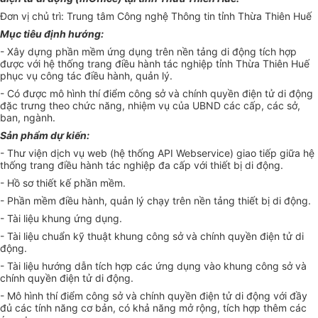
Đơn vị chủ trì: Trung tâm Công nghệ Th
ô
ng tin tỉnh Thừa Thiên Huế
Mục tiêu định hướng
:
- Xây dựng ph
ầ
n mềm ứng dụng trên nền tảng di động tích hợp
được với hệ thống trang điều hành tác nghiệp t
ỉ
nh Thừa Thi
ê
n Huế
phục vụ công tác điều hành, quản lý.
- Có được mô hình thí điểm công sở và chính quyền điện tử
d
i động
đặc tr
ư
ng theo chức năng, nhiệm vụ của UBND các cấp, các sở,
ban, ngành.
Sản phẩm dự kiến:
- Thư viện dịch vụ web (hệ thống API Webservice) giao tiếp giữa hệ
thống trang điều hành tác nghiệp đa cấp với thiết bị di động.
- Hồ sơ thiết kế phần mềm.
- Phần mềm điều hành, quản lý chạy trên nền tảng thiết bị di động.
- Tài liệu khung ứng dụng.
- Tài liệu chuẩn kỹ thuật khung công sở và chính quyền điện tử di
động.
- Tài liệu hướng dẫn tích hợp các ứng dụng vào khung công sở và
chính quyền điện tử di động.
- Mô hình thí điểm công sở và chính quyền điện tử di động với đầy
đủ các tính năng cơ bản, có khả năng mở rộng, tích hợp thêm các