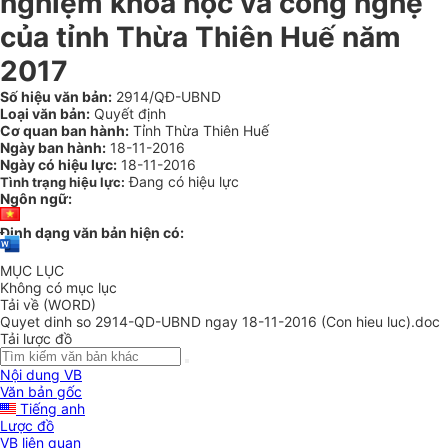
nghiệm khoa học và công nghệ
của tỉnh Thừa Thiên Huế năm
2017
Số hiệu văn bản:
2914/QĐ-UBND
Loại văn bản:
Quyết định
Cơ quan ban hành:
Tỉnh Thừa Thiên Huế
Ngày ban hành:
18-11-2016
Ngày có hiệu lực:
18-11-2016
Đang có hiệu lực
Tình trạng hiệu lực:
Ngôn ngữ:
Định dạng văn bản hiện có:
MỤC LỤC
Không có mục lục
Tải về (WORD)
Quyet dinh so 2914-QD-UBND ngay 18-11-2016 (Con hieu luc).doc
Tải lược đồ
Nội dung VB
Văn bản gốc
Tiếng anh
Lược đồ
VB liên quan