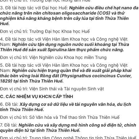
3. Đề tài hợp tác với Đại học Huế:
Nghiên cứu điều chế hạt nano đa
chức năng trên nền chitosan olig
o
saccha
ri
de (COS) và thử
nghiệm khả năng kháng bệnh trên cây lúa tại tỉnh Thừa Thiên
Huế.
Đơn vị chủ trì: Trường Đại học Khoa học Huế
4. Đề tài hợp tác với Viện Hàn lâm Khoa học và Công nghệ Việt
Nam:
Nghiên cứu tận dụng nguồn nước suối kho
á
ng tại Thừa
Thiên Huế để sản xuất Sp
i
rul
i
na làm thực ph
ẩ
m chức năng.
Đơn vị chủ trì: Viện Nghiên cứu Khoa học miền Trung
5. Đề tài hợp tác với Viện Hàn lâm Khoa học và Công nghệ Việt
Nam:
Nghiên cứu hiện trạng quần thể và đề xuất giải pháp khai
thác bền vững loài Rồng đất (Physignathus cocincinus Cuvier,
1829) tại tỉnh Thừa Thiên Huế.
Đơn vị chủ trì: Viện Sinh thái và Tài nguyên Sinh vật
C. CÁC NHIỆM VỤ KHCN CẤP TỈNH
6. Đề tài:
Xây dựng cơ sở dữ liệu về tài nguyên văn hóa, du lịch
tỉnh Thừa Thiên Huế.
Đơn vị chủ trì: Sở V
ă
n hóa và Thể thao tỉnh Thừa Thiên Huế
7. Đ
ề
t
à
i:
Nghiên c
ứ
u và xây dựng mô hình công sở điện tử, chính
quyền điện tử tại tỉnh Thừa Thiên Huế.
Đ
ơn
vị chủ trì: Trung tâm Công nghệ Thông tin tỉnh Thừa Thiên Huế