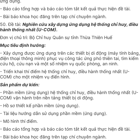
ứng dụng.
- Báo cáo tổng hợp và báo cáo tóm tắt kết quả thực hiện đề tài.
- Bài báo khoa học đăng trên tạp chí chuyên ngành.
50. Đề tài:
Nghiên cứu xây dựng ứng dụng hệ thống chỉ huy, điều
hành thống nh
ấ
t (U-COM).
Đơn vị chủ trì: Bộ Chỉ huy Quân sự tỉnh Thừa Thiên Huế
Mục tiêu định hướng:
- Xây dựng được ứng dụng trên các thiết bị di động (máy tính bảng,
điện thoại thông minh) phục vụ công tác ứng phó thiên tai, tìm kiếm
cứu hộ, cứu nạn và một số nhiệm vụ quốc phòng, an ninh.
- Triển khai thí điểm hệ thống chỉ huy, điều hành th
ố
ng nhất (U-
COM) cho một nhiệm vụ đi
ể
n hình.
Sản phẩm dự kiến:
- Phần mềm (ứng dụng) hệ thống chỉ huy, điều hành thống nhất (U-
COM) vận hành trên nền tảng thiết bị di động.
- Hồ sơ thiết kế phần mềm (ứng dụng).
- Tài liệu hướng dẫn sử dụng phần mềm (ứng dụng).
- Mô hình thí điểm.
- Báo cáo tổng hợp và báo cáo tóm t
ắ
t kết quả thực hiện đề tài.
- Bài báo khoa học đăng trên tạp chí chuyên ngành.