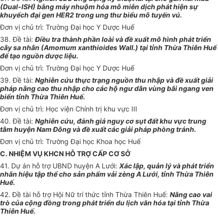
(Dua
l
-ISH) bằng máy nhuộm hóa mô miễn dịch phát hiện sự
khuyếch đại gen HER2 trong ung thư biểu mô tuyến vú.
Đơn vị chủ trì: Trường Đại học Y Dược Huế
38. Đề tài:
Điều tra thành phần loài và đề xuất mô hình phát triển
cây sa nhân (Amomum xanthioides Wall.) tại tỉnh Thừa Thiên Huế
để tạo nguồn dược liệu.
Đơn vị chủ trì: Trường Đại học Y Dược Huế
39. Đề tài:
Nghiên cứu thực trạng nguồn thu nhập và đề xuất giải
pháp nâng cao thu nhập cho các hộ ngư dân vùng bãi ngang ven
biển tỉnh Thừa Thiên Huế.
Đơn vị chủ trì: Học viện Chính trị khu vực III
40. Đề tài:
Nghiên cứu, đánh giá nguy cơ sụt đất khu vực trung
tâm huyện Nam Đông và đề xuất các giải pháp phòng tránh.
Đơn vị chủ trì: Trường Đại học Khoa học Huế
C. NHIỆM VỤ KHCN HỖ TRỢ CẤP CƠ SỞ
41. Dự án hỗ tr
ợ
UBND huyện A Lưới:
Xác lập, quản lý và phát triển
nhãn hiệu tập thể cho sản phẩm vải zèng A Lưới, tỉnh Thừa Thiên
Huế.
42. Đề tài hỗ trợ Hội Nữ trí thức tỉnh Thừa Thiên Huế:
Nâng cao vai
trò của cộng đồng trong phát triển du lịch văn hóa tại tỉnh Thừa
Thiên Huế.