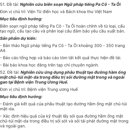
51. Đề tài:
Nghiên cứu biên soạn Ngữ pháp tiếng Pa Cô
-
Ta Ôi
Đơn vị chủ trì: Viện Từ điển học và Bách khoa thư Việt Nam
Mục tiêu định hướng:
Biên soạn ngữ pháp tiếng Pa Cô - Ta Ôi hoàn chỉnh về từ loại, cấu
tạo ngữ, c
ấ
u tạo câu và phân loại câu đảm bảo yêu cầu xuất bản.
Sản phẩm dự kiến:
- Bản thảo Ngữ pháp tiếng Pa Cô - Ta Ôi khoảng 300 - 350 trang
A4.
- Báo cáo tổng hợp và báo cáo tóm tắt kết quả thực hiện đề tài.
- Bài báo khoa học đăng trên tạp chí chuyên ngành.
52. Đề tài:
Nghiên cứu ứng dụng phẫu thuật tạo đường hầm ống
mật chủ-túi mật-da trong điều trị sỏi đường mật trong và ngoài
gan tại Bệnh vi
ệ
n Trung Ương Huế.
Đơn vị chủ trì: Bệnh viện Trung ương Huế
Mục tiêu định hướng:
- Đánh giá kết quả của phẫu thuật tạo đường h
ầ
m ống mật chủ-túi
mật-da.
- Xác định hiệu quả của kỹ thuật lấy sỏi qua đường hầm ống mật
chủ-túi mật-da trong đi
ề
u trị sỏi sót và sỏi tái phát đường mật trong
và ngoài gan.