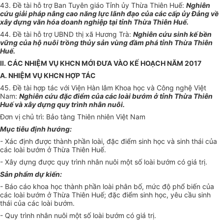
43. Đề tài hỗ trợ Ban Tuyên giáo Tỉnh ủy Thừa Thiên Huế:
Nghiên
cứu giải pháp nâng cao năng lực lãnh
đạo
của các cấp ủy Đảng về
xây dựng v
ă
n hóa doanh nghiệp tại t
ỉ
nh Thừa Thiên Huế.
44. Đề tài hỗ trợ UBND thị xã Hương Trà:
Nghiên cứu sinh kế bền
vững của hộ nuôi trồng thủy sản vùng đầm ph
á
tỉnh Thừa Thiên
Huế.
II. CÁC NHIỆM VỤ KHCN MỚI ĐƯA VÀO KẾ HOẠCH NĂM 2017
A. NHIỆM VỤ KHCN HỢP TÁC
45. Đề tài hợp tác với Viện Hàn lâ
m
Khoa học và Công nghệ Việt
Nam:
Nghiên cứu đặc điểm của các loài bướm ở tỉnh Thừa Thiên
Huế và xây dựng q
u
y trình nhân nuôi.
Đơn vị chủ trì: Bảo tàng Thiên nhiên Việt Nam
Mục tiêu định hướng:
- Xác định được thành phần loài, đặc điểm sinh học và sinh thái của
các loài bướm
ở
Thừa Thiên Huế.
- Xây dựng được quy trình nhân nuôi một số loài bướm có giá trị.
Sản phẩm dự kiến:
- Báo cáo khoa học thành phần loài phân bố, mức độ phổ biến của
các loài bướm
ở
Thừa Thiên Huế; đặc điểm sinh học, yêu cầu sinh
thái của các loài bướm.
- Quy trình nhân nuôi một số loài bướm có giá trị.