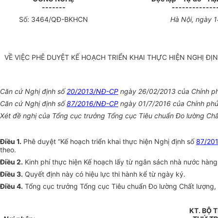
-------
-------------
Số:
3464
/QĐ-B
KHCN
Hà Nội, ngày
1
VỀ VIỆC PHÊ DUYỆT KẾ HOẠCH TRIỂN KHAI THỰC HIỆN NGHỊ ĐỊ
Căn cứ Nghị định số
20/2013/NĐ-CP
ngày 26
/02/
2013 của Chính ph
Căn cứ Nghị định số
87/2016/NĐ-CP
ngày 01/7/2016 của Chính phủ 
Xét đề nghị của Tổng cục trưởng Tổng cục Tiêu chuẩn Đo lường Chấ
Điều 1.
Phê duyệt “Kế hoạch triển khai thực hiện Nghị định số
87/20
theo.
Điều 2.
Kinh phí thực hiện Kế hoạch lấy từ ngân sách nhà nước hàn
Điều 3.
Quyết định này có hiệu lực thi hành kể từ ngày ký.
Điều 4.
Tổng cục trưởng Tổng cục Tiêu chuẩn Đo lường Chất lượng, 
KT. BỘ