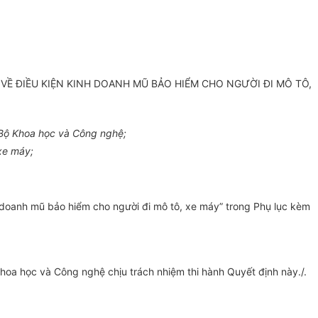
 VỀ ĐIỀU KIỆN KINH DOANH
MŨ BẢO HIỂM CHO NGƯỜI ĐI MÔ TÔ,
 Bộ Khoa học và Công nghệ;
xe máy;
 doanh mũ bảo hiểm cho người đi mô tô, xe máy” trong Phụ lục kèm
hoa học và Công nghệ chịu trách nhiệm thi hành Quyết định này./.