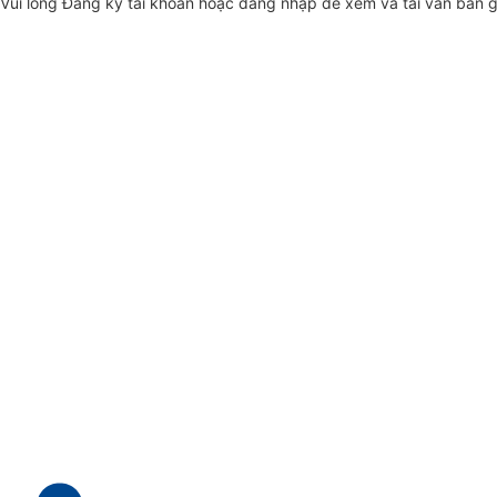
Vui lòng
Đăng ký
tài khoản hoặc
đăng nhập
để xem và tải văn bản 