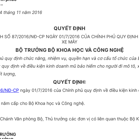
--
4
tháng
11
năm 2016
QUYẾT ĐỊNH
NH SỐ
87
/2016/NĐ-CP NGÀY 01
/7/
2016 CỦA CHÍNH PHỦ QUY ĐỊNH
XE MÁY
BỘ TRƯỞNG BỘ KHOA HỌC VÀ CÔNG NGHỆ
ủ quy định chức năng, nhiệm vụ, quyền hạn và cơ cấu tổ chức của
quy định về điều kiện kinh doanh mũ bảo hiểm cho người đi mô tô, 
t lượng,
QUYẾT ĐỊNH:
16/NĐ-CP
ngày 01/7/2016 của Chính phủ quy định về điều kiện kinh
g năm cấp cho Bộ Khoa học và Công nghệ.
Chánh Văn phòng Bộ, Thủ trưởng các đơn vị có liên qua
n
thuộc Bộ K
 TRƯỞNG