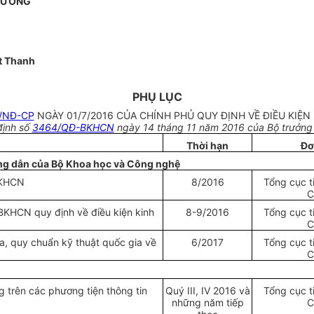
RƯỞNG
t Thanh
PHỤ LỤC
/NĐ-CP
NGÀY 01/7/2016 CỦA CHÍNH PHỦ QUY ĐỊNH VỀ ĐIỀU KIỆN
định số
3464/QĐ-BKHCN
ngày 14 tháng 11 năm 2016 của Bộ trưởng
Thời hạn
Đơn
ng dẫn của Bộ Khoa học và Công nghệ
 KHCN
8/2016
Tổng cục t
C
BKHCN quy định về điều kiện kinh
8-9/2016
Tổng cục t
C
a, quy chuẩn kỹ thuật quốc gia về
6/2017
Tổng cục t
C
 trên các phương tiện thông tin
Quý III, IV 2016 và
Tổng cục t
những năm tiếp
C