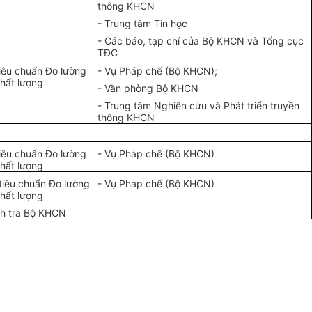
thông KHCN
- Trung tâm Tin học
- Các báo, tạp chí của Bộ KHCN và
Tổng
cục
TĐC
iêu chuẩn Đo lường
- Vụ Pháp chế (Bộ KHCN);
hất lượng
- Văn phòng Bộ KHCN
- Trung tâm Nghiên cứu và Phát triển truyền
thông K
H
CN
iêu chuẩn Đo lường
- Vụ Pháp chế (Bộ KHCN)
hất lượng
tiêu chuẩn Đo lường
- Vụ Pháp chế (Bộ KHCN)
hất lượng
nh tra Bộ KHCN