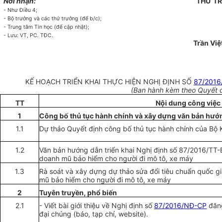
Nơi nhận:
THỨ T
- Như Điều 4;
- Bộ trư
ở
ng và các
thứ
trưởng (để b/c);
- Trun
g
tâm Tin học (để cập nhật);
- Lưu: VT, PC. TĐC.
Trần Việ
KẾ HOẠCH TRIỂN KHAI THỰC HIỆN NGHỊ ĐỊNH SỐ
87/2016
(Ban hành kèm theo Quyết 
TT
Nội dung công việc
1
Công bố thủ tục hành chính và xây dựng văn bản hướ
1.1
Dự thảo Quyết định công bố thủ tục hành chính của Bộ
1.2
Văn bản hướng dẫn triển khai Nghị định số 87/2016/TT-
doanh mũ bảo hi
ể
m cho người đi mô tô, xe máy
1.3
Rà soát và xây dựng dự thảo sửa đổi tiêu chuẩn quốc gi
mũ bảo hiểm cho người đi mô tô, xe máy
2
Tuyên truyền, phổ biến
2.1
- Viết bài giới thiệu về Nghị định số
87/2016/NĐ-CP
đăng
đại chúng (báo, tạp chí, website).