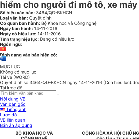
hiểm cho người đi mô tô, xe máy
Số hiệu văn bản:
3464/QĐ-BKHCN
Loại văn bản:
Quyết định
Cơ quan ban hành:
Bộ Khoa học và Công nghệ
Ngày ban hành:
14-11-2016
Ngày có hiệu lực:
14-11-2016
Đang có hiệu lực
Tình trạng hiệu lực:
Ngôn ngữ:
Định dạng văn bản hiện có:
MỤC LỤC
Không có mục lục
Tải về (WORD)
Quyet dinh so 3464-QD-BKHCN ngay 14-11-2016 (Con hieu luc).do
Tải lược đồ
Nội dung VB
Văn bản gốc
Tiếng anh
Lược đồ
VB liên quan
Bản án áp dụng
BỘ
KHOA HỌC VÀ
CỘNG HÒA XÃ HỘI CHỦ NG
CÔNG NGHỆ
Độc lập - Tự do - H