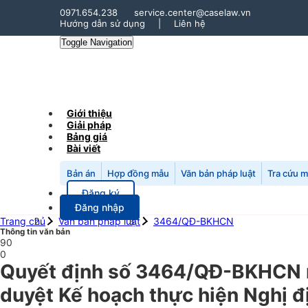
0971.654.238
service.center@caselaw.vn
Hướng dẫn sử dụng
|
Liên hệ
Toggle Navigation
Giới thiệu
Giải pháp
Bảng giá
Bài viết
Bản án
Hợp đồng mẫu
Văn bản pháp luật
Tra cứu 
Đăng ký
Đăng nhập
Trang chủ
Văn bản pháp luật
3464/QĐ-BKHCN
Thông tin văn bản
90
0
Quyết định số 3464/QĐ-BKHCN n
duyệt Kế hoạch thực hiện Nghị 