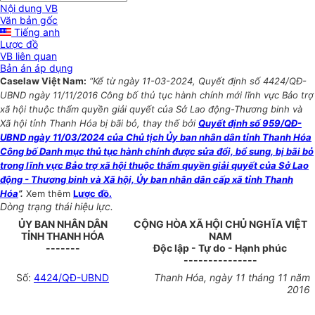
Nội dung VB
Văn bản gốc
Tiếng anh
Lược đồ
VB liên quan
Bản án áp dụng
Caselaw Việt Nam:
“Kể từ ngày 11-03-2024, Quyết định số 4424/QĐ-
UBND ngày 11/11/2016 Công bố thủ tục hành chính mới lĩnh vực Bảo trợ
xã hội thuộc thẩm quyền giải quyết của Sở Lao động-Thương binh và
Xã hội tỉnh Thanh Hóa bị bãi bỏ, thay thế bởi
Quyết định số 959/QĐ-
UBND ngày 11/03/2024 của Chủ tịch Ủy ban nhân dân tỉnh Thanh Hóa
Công bố Danh mục thủ tục hành chính được sửa đổi, bổ sung, bị bãi bỏ
trong lĩnh vực Bảo trợ xã hội thuộc thẩm quyền giải quyết của Sở Lao
động - Thương binh và Xã hội, Ủy ban nhân dân cấp xã tỉnh Thanh
Hóa
”.
Xem thêm
Lược đồ.
Dòng trạng thái hiệu lực.
ỦY BAN NHÂN DÂN
CỘNG HÒA XÃ HỘI CHỦ NGHĨA VIỆT
TỈNH THANH HÓA
NAM
-------
Độc lập - Tự do - Hạnh phúc
---------------
Số:
4424/QĐ-UBND
Thanh Hóa, ngày 11 tháng 11 năm
2016