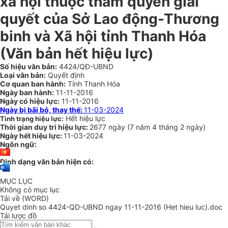
xã hội thuộc thẩm quyền giải
quyết của Sở Lao động-Thương
binh và Xã hội tỉnh Thanh Hóa
(Văn bản hết hiệu lực)
Số hiệu văn bản:
4424/QĐ-UBND
Loại văn bản:
Quyết định
Cơ quan ban hành:
Tỉnh Thanh Hóa
Ngày ban hành:
11-11-2016
Ngày có hiệu lực:
11-11-2016
Ngày bị bãi bỏ, thay thế:
11-03-2024
Hết hiệu lực
Tình trạng hiệu lực:
Thời gian duy trì hiệu lực:
2677 ngày
(
7 năm
4 tháng
2 ngày
)
Ngày hết hiệu lực:
11-03-2024
Ngôn ngữ:
Định dạng văn bản hiện có:
MỤC LỤC
Không có mục lục
Tải về (WORD)
Quyet dinh so 4424-QD-UBND ngay 11-11-2016 (Het hieu luc).doc
Tải lược đồ