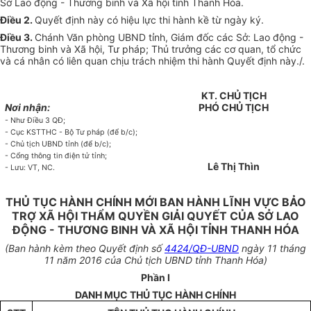
Sở Lao động - Thương binh và Xã hội tỉnh Thanh Hóa.
Điều 2.
Quyết định này có hiệu lực thi hành kề từ ngày ký.
Điều 3.
Chánh Văn phòng UBND tỉnh, Giám đốc các Sở: Lao động -
Thương binh và Xã hội, Tư pháp; Thủ trưởng các cơ quan, tổ chức
và cá nhân có liên quan chịu trách nhiệm thi hành Quyết định này./.
KT. CHỦ TỊCH
Nơi nhận:
PHÓ CHỦ TỊCH
- Như Điều 3 QĐ;
- Cục KSTTHC - Bộ Tư pháp (để b/c);
- Chủ tịch UBND tỉnh (để b/c);
- Cổng thông tin điện tử tỉnh;
Lê Thị Thìn
- Lưu: VT, NC.
THỦ TỤC HÀNH CHÍNH MỚI BAN HÀNH LĨNH VỰC BẢO
TRỢ XÃ HỘI THẨM QUYỀN GIẢI QUYẾT CỦA SỞ LAO
ĐỘNG - THƯƠNG BINH VÀ XÃ HỘI TỈNH THANH HÓA
(Ban hành kèm theo Quyết định số
4424/QĐ-UBND
ngày 11 tháng
11 năm 2016 của Chủ tịch UBND tỉnh Thanh Hóa)
Phần I
DANH MỤC THỦ TỤC HÀNH CHÍNH