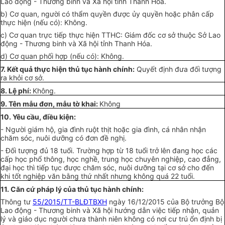
Lao động - Thương binh và Xã hội tỉnh Thanh Hóa.
b) Cơ quan, người có thẩm quyền được ủy quyền hoặc phân cấp
thực hiện (nếu có): Không.
c) Cơ quan trực tiếp thực hiện TTHC: Giám đốc cơ sở thuộc Sở Lao
động - Thương binh và Xã hội tỉnh Thanh Hóa.
d) Cơ quan phối hợp (nếu có): Không.
7. Kết quả thực hiện thủ tục hành chính:
Quyết định đưa đối tượng
ra khỏi cơ sở.
8. Lệ phí:
Không.
9. Tên mẫu đơn, mẫu tờ khai:
Không
10. Yêu cầu, điều kiện:
- Người giám hộ, gia đình ruột thịt hoặc gia đình, cá nhân nhận
chăm sóc, nuôi dưỡng có đơn đề nghị.
- Đối tượng đủ 18 tuổi. Trường hợp từ 18 tuổi trở lên đang học các
cấp học phổ thông, học nghề, trung học chuyên nghiệp, cao đẳng,
đại học thì tiếp tục được chăm sóc, nuôi dưỡng tại cơ sở cho đến
khi tốt nghiệp văn bằng thứ nhất nhưng không quá 22 tuổi.
11. Căn cứ pháp lý của thủ tục hành chính:
Thông tư
55/2015/TT-BLĐTBXH
ngày 16/12/2015 của Bộ trưởng Bộ
Lao động - Thương binh và Xã hội hướng dẫn việc tiếp nhận, quản
lý và giáo dục người chưa thành niên không có nơi cư trú ổn định bị