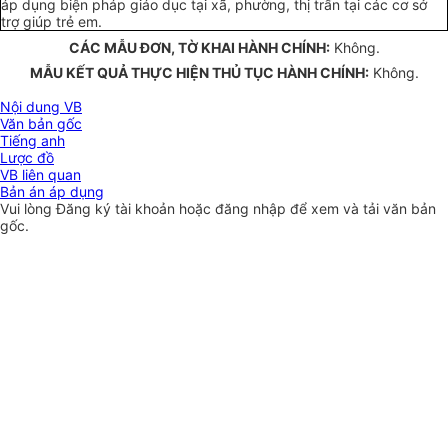
áp dụng biện pháp giáo dục tại xã, phường, thị trấn tại các cơ sở
trợ giúp trẻ em.
CÁC MẪU ĐƠN, TỜ KHAI HÀNH CHÍNH:
Không.
MẪU KẾT QUẢ THỰC HIỆN THỦ TỤC HÀNH CHÍNH:
Không.
Nội dung VB
Văn bản gốc
Tiếng anh
Lược đồ
VB liên quan
Bản án áp dụng
Vui lòng
Đăng ký
tài khoản hoặc
đăng nhập
để xem và tải văn bản
gốc.