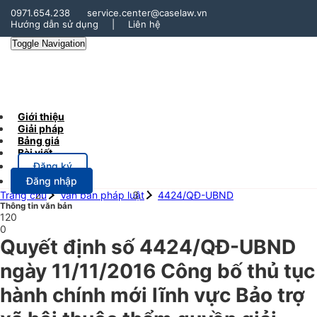
0971.654.238
service.center@caselaw.vn
Hướng dẫn sử dụng
|
Liên hệ
Toggle Navigation
Giới thiệu
Giải pháp
Bảng giá
Bài viết
Đăng ký
Đăng nhập
Trang chủ
Văn bản pháp luật
4424/QĐ-UBND
Thông tin văn bản
120
0
Quyết định số 4424/QĐ-UBND
ngày 11/11/2016 Công bố thủ tục
hành chính mới lĩnh vực Bảo trợ