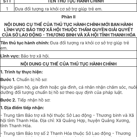
STT
TÊN THỦ TỤC HÀNH CHÍNH
1
Đưa đối tượng ra khỏi cơ sở trợ giúp trẻ em.
Phần II
NỘI DUNG CỤ THỂ CỦA THỦ TỤC HÀNH CHÍNH MỚI BAN HÀNH
LĨNH VỰC BẢO TRỢ XÃ HỘI THUỘC THẨM QUYỀN GIẢI QUYẾT
CỦA SỞ LAO ĐỘNG - THƯƠNG BINH VÀ XÃ HỘI TỈNH THANH HÓA
Tên thủ tục hành chính:
Đưa đối tượng ra khỏi cơ sở trợ giúp trẻ
em.
Lĩnh vực:
Bảo trợ xã hội.
NỘI DUNG CỤ THỂ CỦA THỦ TỤC HÀNH CHÍNH
1. Trình tự thực hiện:
Bước 1.
Chuẩn bị hồ sơ:
Người giám hộ, gia đình hoặc gia đình, cá nhân nhận chăm sóc, nuôi
dưỡng đối tượng chuẩn bị hồ sơ theo quy định của pháp luật.
Bước 2.
Tiếp nhận hồ sơ:
1. Địa điểm tiếp nhận:
- Trung tâm Bảo trợ xã hội thuộc Sở Lao động - Thương binh và Xã
hội tỉnh Thanh Hóa. Địa chỉ: Xã Quảng Hợp, huyện Quảng Xương,
tỉnh Thanh Hóa.
- Trung tâm Bảo trợ số 2 Thanh Hóa thuộc Sở Lao động - Thương