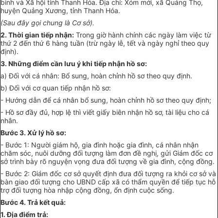
binh và Xã hội tỉnh Thanh Hóa. Địa chỉ: Xóm mới, xã Quảng Thọ,
huyện Quảng Xương, tỉnh Thanh Hóa.
(Sau đây gọi chung là Cơ sở).
2. Thời gian tiếp nhận:
Trong giờ hành chính các ngày làm việc từ
thứ 2 đến thứ 6 hàng tuần (trừ ngày lễ, tết và ngày nghỉ theo quy
định).
3. Những điểm cần lưu ý khi tiếp nhận hồ sơ:
a) Đối với cá nhân: Bổ sung, hoàn chỉnh hồ sơ theo quy định.
b) Đối với cơ quan tiếp nhận hồ sơ:
- Hướng dẫn để cá nhân bổ sung, hoàn chỉnh hồ sơ theo quy định;
- Hồ sơ đầy đủ, hợp lệ thì viết giấy biên nhận hồ sơ, tài liệu cho cá
nhân.
Bước 3. Xử lý hồ sơ:
- Bước 1: Người giám hộ, gia đình hoặc gia đình, cá nhân nhận
chăm sóc, nuôi dưỡng đối tượng làm đơn đề nghị, gửi Giám đốc cơ
sở trình bày rõ nguyện vọng đưa đối tượng về gia đình, cộng đồng.
- Bước 2: Giám đốc cơ sở quyết định đưa đối tượng ra khỏi cơ sở và
bàn giao đối tượng cho UBND cấp xã có thẩm quyền để tiếp tục hỗ
trợ đối tượng hòa nhập cộng đồng, ổn định cuộc sống.
Bước 4. Trả kết quả:
1. Địa điểm trả: