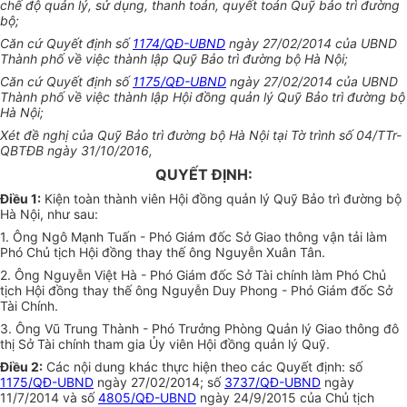
chế độ quản lý, sử dụng, th
a
nh toán, quyết toán Quỹ bảo trì đường
bộ;
Căn cứ Quyết định số
1174/QĐ-UBND
ngày 27/02/2014 của UBND
Thành phố về việc thành lập Quỹ Bảo trì đường bộ Hà Nội;
Căn cứ Quyết định số
1175/QĐ-UBND
ngày 27/02/2014 của UBND
Thành phố về việc thành lập Hội đồng quản lý Quỹ Bảo trì đường bộ
Hà Nội;
Xét đề nghị của Quỹ Bảo trì đường bộ Hà Nội tại Tờ trình số 04/TTr-
QBTĐB ngày 31/10/2016,
QUYẾT ĐỊNH:
Điều 1:
Kiện toàn thành viên Hội đồng quản lý Quỹ Bảo trì đường bộ
Hà Nội, như sau:
1. Ông Ngô Mạnh Tuấn - Phó Giám đốc Sở Giao thông vận tải làm
Phó Chủ tịch Hội đồng thay thế ông Nguyễn Xuân Tân.
2. Ông Nguyễn Việt Hà - Phó Giám đốc Sở Tài chính làm Phó Chủ
tịch Hội đồng thay thế ông Nguyễn Duy Phong - Phó Giám đốc Sở
Tài Chính.
3. Ông Vũ Trung Thành - Phó Trưởng Phòng Quản lý Giao thông đô
thị Sở Tài chính tham gia
Ủ
y viên Hội đồng quản lý Quỹ.
Điều 2:
Các nội dung khác thực hiện theo các Quyết định: số
1175/QĐ-UBND
ngày 27/02/2014; s
ố
3737/QĐ-UBND
ngày
11/7/2014 và s
ố
4805/QĐ-UBND
ngày 24/9/2015 của Chủ tịch