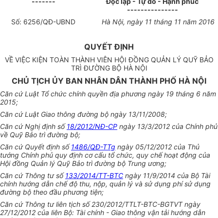
-------
Độc lập - Tự do - Hạnh phúc
---------------
Số:
6256
/
QĐ
-UBND
Hà Nội
, ngày
11
tháng 1
1
năm 2016
QUYẾT ĐỊNH
VỀ VIỆC KIỆN TOÀN THÀNH VIÊN HỘI ĐỒNG QUẢN LÝ QUỸ BẢO
TRÌ ĐƯỜNG BỘ HÀ NỘI
CHỦ TỊCH ỦY BAN NHÂN DÂN THÀNH PHỐ HÀ NỘI
Căn cứ Luật Tổ chức chính quyền địa phương ngày 19 tháng 6 năm
2015;
Căn cứ Luật Giao thông đường bộ ngày 13/11/2008;
Căn cứ Nghị định số
18/2012/NĐ-CP
ngày 13/3/2012 của Chính phủ
về Quỹ Bảo trì đường bộ;
Căn cứ Quyết định số
1486/QĐ-TTg
ngày 05/12/2012 của Thủ
tướng Chính phủ quy định cơ cấu tổ chức, quy chế hoạt động của
Hội đồng Quản lý Quỹ Bảo trì đường bộ Trung ương;
Căn cứ Thông tư số
133/2014/TT-BTC
ngày 11/9/2014 của Bộ Tài
chính hướng dẫn chế độ thu, nộp, quản lý và sử dụng phí sử dụng
đường bộ theo đầu phương tiện;
Căn cứ Thông tư liên tịch số 230/2012/TTLT-BTC-BGT
V
T ngày
27/12/2012 của liên Bộ: Tài chính - Giao thông vận tải hướng dẫn