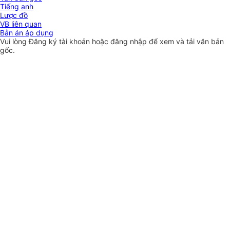
Tiếng anh
Lược đồ
VB liên quan
Bản án áp dụng
Vui lòng
Đăng ký
tài khoản hoặc
đăng nhập
để xem và tải văn bản
gốc.