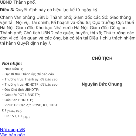
UBND Thành phố.
Điều 3:
Quyết định này có hiệu lực kể từ ngày ký.
Chánh Văn phòng UBND Thành phố; Giám đốc các Sở: Giao thông
vận tải, Nội vụ, Tài chính, Kế hoạch và Đầu tư; Cục trưởng Cục thuế
Hà Nội; Giám đ
ố
c Kho bạc Nhà nước Hà Nội; Giám đốc
C
ông an
Thành phố; Chủ tịch UBND các quận, huyện, thị xã; Thủ trưởng các
đơn vị có liên quan và các ông, bà có tên tại Đi
ề
u 1 chịu trách nhiệm
thi hành
Q
u
y
ết đ
ị
nh nà
y
./
.
CHỦ TỊCH
Nơi nhận:
- Như Điều 3;
- Đ/c Bí thư Thành ủy;
để b
á
o cáo
- Thường trực Thành ủy;
để b
á
o cáo
Nguyễn Đức Chung
- Thường trực HĐNDTP;
để b
á
o cáo
- Đ/c C
hủ
tịch UBNDTP;
- Các đ/c PCT UBNDTP;
- Các Ban HĐNDTP;
- VPUBTP: Các đ/c PCVP, KT, TKBT,
ĐT
;
(Chiến, Đát)
- Lưu: VT, ĐT
ả
i)
(H
Nội dung VB
Văn bản gốc