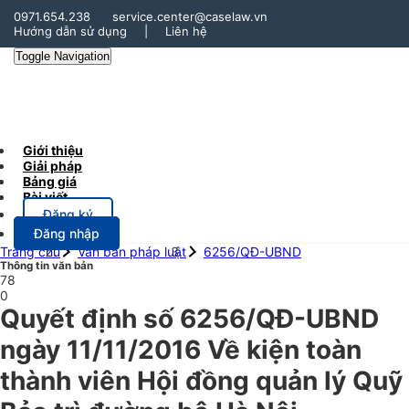
0971.654.238
service.center@caselaw.vn
Hướng dẫn sử dụng
|
Liên hệ
Toggle Navigation
Giới thiệu
Giải pháp
Bảng giá
Bài viết
Đăng ký
Đăng nhập
Trang chủ
Văn bản pháp luật
6256/QĐ-UBND
Thông tin văn bản
78
0
Quyết định số 6256/QĐ-UBND
ngày 11/11/2016 Về kiện toàn
thành viên Hội đồng quản lý Quỹ