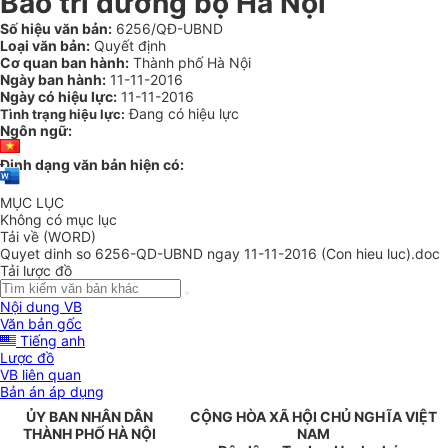
Bảo trì đường bộ Hà Nội
Số hiệu văn bản:
6256/QĐ-UBND
Loại văn bản:
Quyết định
Cơ quan ban hành:
Thành phố Hà Nội
Ngày ban hành:
11-11-2016
Ngày có hiệu lực:
11-11-2016
Đang có hiệu lực
Tình trạng hiệu lực:
Ngôn ngữ:
Định dạng văn bản hiện có:
MỤC LỤC
Không có mục lục
Tải về (WORD)
Quyet dinh so 6256-QD-UBND ngay 11-11-2016 (Con hieu luc).doc
Tải lược đồ
Nội dung VB
Văn bản gốc
Tiếng anh
Lược đồ
VB liên quan
Bản án áp dụng
ỦY BAN NHÂN DÂN
CỘNG HÒA XÃ HỘI CHỦ NGHĨA VIỆT
THÀNH PHỐ HÀ NỘI
NAM