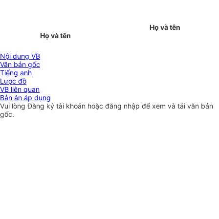
Họ và tên
Họ và tên
Nội dung VB
Văn bản gốc
Tiếng anh
Lược đồ
VB liên quan
Bản án áp dụng
Vui lòng
Đăng ký
tài khoản hoặc
đăng nhập
để xem và tải văn bản
gốc.