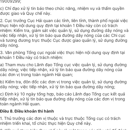
19009299;
c) Chỉ đạo xử lý tin báo theo chức năng, nhiệm vụ và thẩm quyền
được giao và Quy chế này.
2. Cục trưởng Cục Hải quan các tỉnh, liên tỉnh,
thành phố
ngoài việc
thực hiện nội dung quy định tại khoản 1 Điều này còn có trách
nhiệm:
Kiểm tra
, giám sát việc quản lý,
sử dụng
đường dây nóng và
việc tiếp nhận, xử lý tin báo qua đường dây nóng của các Chi cục
và tương đương trực thuộc Cục được giao quản lý, sử dụng đường
dây nóng.
3. Văn phòng
Tổng
cục ngoài việc thực hiện nội dung quy định tại
khoản 1 Điều này
có
trách nh
i
ệm:
a) Tham mưu cho Lãnh đạo
Tổng
cục việc quản lý, sử dụng đường
dây nóng; việc tiếp nhận, xử lý tin báo qua đường dây nóng của
các đơn vị trong toàn ngành Hải quan;
b) Kiểm tra, đôn đốc các đơn vị trong việc quản
lý
, sử dụng đường
dây nóng; việc tiếp nhận, xử lý tin báo qua đường dây nóng;
c) Định kỳ 10 ngày tổng hợp, báo cáo Lãnh đạo Tổng cục kết quả
tiếp nhận, xử lý tin báo qua đường dây nóng của các đơn vị trong
toàn ngành Hải quan.
Điều 8. Điều khoản thi hành
1. Thủ trưởng các đơn vị thuộc và trực thuộc
Tổng
cục có trách
nhiệm triển khai, tổ chức thực hiện Quy chế này.