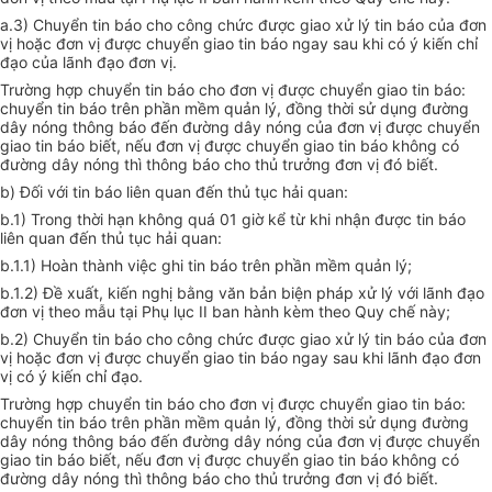
a.3) Chuy
ể
n tin báo cho công chức được giao xử lý tin báo của đơn
vị hoặc đơn vị được chuyển giao tin báo ngay sau khi có ý
ki
ến
chỉ
đạo
của lãnh đạo đơn vị.
Trường hợp chuyển tin báo cho đơn vị được chuyển giao tin báo:
chuyển tin báo trên phần mềm quản
lý
, đồng thời sử dụng đường
dây nóng thông báo đến đường dây nóng của đơn vị được chuyển
giao tin báo biết, nếu đơn vị được chuyển giao tin báo không có
đường dây nóng thì thông báo cho thủ trưởng đơn vị đó biết.
b) Đối với tin báo liên quan đến thủ tục hải quan:
b.
1
) Trong thời hạn không quá 01 giờ kể từ khi nhận được tin báo
liên quan đến thủ tục hải quan:
b.
1
.1) Hoàn thành việc ghi tin báo trên phần mềm quản lý;
b.1.2) Đ
ề
xuất, kiến nghị bằng văn bản biện pháp xử lý với lãnh đạo
đơn vị theo mẫu tại Phụ lục II ban hành kèm theo Quy chế này;
b.2) Chuy
ể
n tin báo cho công chức được giao xử
lý
tin báo của đơn
vị hoặc đơn vị được chuy
ể
n giao tin báo ngay sau khi lãnh đạo đơn
vị có ý kiến chỉ đạo.
Trường hợp chuy
ể
n tin báo cho đơn vị được chuyển giao tin báo:
chuyển tin báo trên phần mềm quản lý, đồng thời sử dụng đường
dây nóng thông báo đến đường dây nóng của đơn vị được chuyển
giao tin báo biết, nếu đơn vị được chuyển giao tin báo không có
đường dây nóng thì thông báo cho thủ trưởng đơn vị đó biết.