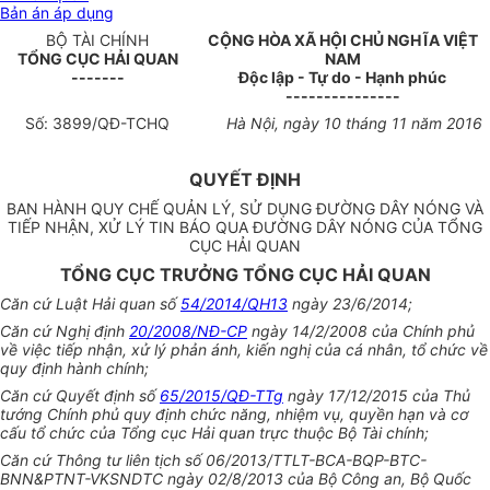
Bản án áp dụng
BỘ TÀI CHÍNH
CỘNG HÒA XÃ HỘI CHỦ NGHĨA VIỆT
TỔNG CỤC HẢI QUAN
NAM
-------
Độc lập - Tự do - Hạnh phúc
---------------
S
ố
:
3899/
QĐ-TCHQ
Hà Nội,
ng
à
y
1
0 tháng 11 năm 20
1
6
QUYẾT ĐỊNH
BAN HÀNH QUY CHẾ QUẢN LÝ, SỬ DỤNG ĐƯỜNG DÂY NÓNG VÀ
TIẾP NHẬN, XỬ LÝ TIN BÁO QUA ĐƯỜNG DÂY NÓNG CỦA TỔNG
CỤC HẢI QUAN
TỔNG CỤC TRƯỞNG TỔNG CỤC HẢI QUAN
Căn cứ Luật Hải quan số
54/2014/QH13
ngày 23/6/2014;
Căn cứ Nghị định
20/2008/NĐ-CP
ngày 14/2/2008 của Chính phủ
về việc tiếp nhận, xử lý phản ánh, kiến nghị của cá nhân,
tổ chức
về
quy định hành chính;
Căn cứ Quyết định số
65/2015/QĐ-TTg
ngày 17/12/2015 của Thủ
tướng Chính phủ quy định chức năng, nhiệm vụ, quyền hạn và cơ
cấu
tổ chức
của
Tổng
cục Hải quan trực thuộc Bộ Tài chính;
Căn cứ Thông tư liên tịch số 06/2013/TTLT-BCA-BQP-BTC-
BNN&PTNT-VKSNDTC ngày 02/8/2013 của Bộ Công an, Bộ Quốc