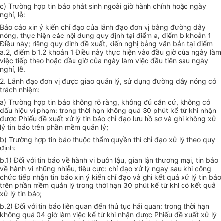
c) Trường hợp tin báo phát sinh ngoài giờ hành chính hoặc ngày
nghỉ, lễ:
Báo cáo xin ý kiến chỉ đạo của lãnh đạo đơn vị bằng đường
d
ây
nóng, thực hiện các nội dung quy định tại
điểm
a,
điểm
b khoản 1
Điều này; riêng quy định đề xuất, kiến nghị bằng văn bản tại
điểm
a.2,
điểm
b.1.2 khoản 1 Điều này thực hiện vào đầu giờ của ngày làm
việc tiếp theo hoặc đầu giờ của ngày làm việc đầu tiên sau ngày
nghỉ, lễ.
2. Lãnh đạo đơn vị được giao quản lý, sử dụng đường dây nóng có
trách nhiệm:
a)
Trường hợp
tin báo không rõ ràng, không đủ căn cứ, không có
d
ấ
u hiệu vi phạm: trong thời hạn không quá 30 phút kể từ khi nhận
được Phiếu đề xuất xử lý tin báo chỉ đạo lưu hồ sơ và ghi không xử
lý tin báo trên phần mềm quản lý;
b) Trường hợp tin báo thuộc thẩm quyền thì chỉ đạo xử lý theo quy
định:
b.
1
) Đối với tin báo về hành vi buôn lậu, gian lận thương mại, tin báo
về hành vi nh
ũ
ng nhiễu, tiêu cực: chỉ đạo xử lý ngay sau khi công
chức tiếp nhận tin báo xin ý kiến chỉ đạo và ghi kết quả xử lý tin báo
trên phần mềm quản lý trong thời hạn 30 phút kể từ khi có kết quả
xử lý tin báo;
b.2) Đối với tin báo liên quan đến thủ tục hải quan: trong thời hạn
không quá 04 giờ làm việc kể từ khi nhận được Phiếu đề xuất xử lý