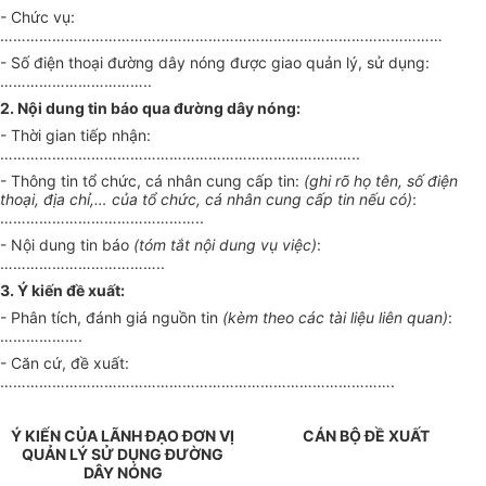
- Chức vụ:
…………………………………………………………………………………………
- Số điện thoại đường d
â
y nóng được giao quản lý, sử dụng:
……………………………..
2. Nội dung tin báo qua đ
ườ
ng dây nóng:
- Thời gian tiếp nhận:
………………………………………………………………………..
- Thông tin tổ chức, cá nhân cung cấp tin:
(ghi rõ họ tên, s
ố
điện
thoại, địa chỉ,
…
của
tổ chức
, cá nhân cung cấp tin nếu có)
:
………………………………………..
- Nội dung tin báo
(tóm tắt nội dung vụ việc)
:
………………………………..
3.
Ý
kiến đề xuất:
- Phân tích, đánh giá nguồn tin
(
kèm theo các tài liệu liên quan)
:
……………….
- Căn cứ, đề xuất:
……………………………………………………………………………….
Ý KIẾN CỦA LÃNH ĐẠO ĐƠN VỊ
CÁN BỘ ĐỀ XUẤT
QUẢN LÝ SỬ DỤNG ĐƯỜNG
DÂY NÓNG