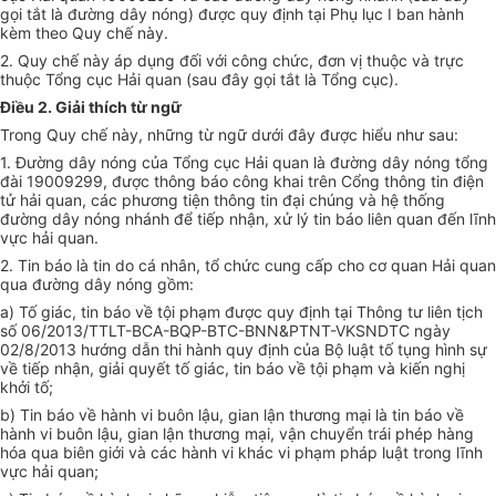
gọi tắt là đường dây nóng) được quy định tại Phụ
l
ục I ban hành
kèm theo Quy chế này.
2. Quy chế này áp dụng đối với công chức, đơn vị thuộc và trực
thuộc
Tổng
cục Hải quan (sau đây gọi tắt là
Tổng
cục).
Điều 2. Giải thích từ ngữ
Trong Quy chế này, những từ ngữ dưới đây được hiểu như sau:
1. Đường dây nóng của Tổng cục Hải quan là đường d
â
y nóng tổng
đài 19009299, được thông báo công khai trên
Cổ
ng thông tin điện
tử hải quan, các phương tiện thông tin đại chúng và hệ thống
đường dây nóng nhánh đ
ể
tiếp nhận, xử lý tin báo liên quan đến lĩnh
vực hải quan.
2. Tin báo là tin do cá nhân, tổ chức cung cấp cho cơ quan Hải quan
qua đường dây nóng gồm:
a) Tố giác, tin báo về tội phạm được quy định tại Thông tư liên tịch
số 06/2013/TTLT-BCA-BQP-BTC-BNN&PTNT-VKSNDTC ngày
02/8/2013 hướng dẫn thi hành quy định của Bộ luật tố tụng h
ì
nh sự
về tiếp nhận, giải quyết tố giác, tin báo về tội phạm và kiến nghị
khởi tố;
b) Tin báo về hành vi buôn lậu, gian lận thương mại l
à
tin báo về
hành vi buôn lậu, gian lận thương mại, vận chuyển trái phép hàng
hóa qua biên giới và các hành vi khác vi phạm pháp luật trong lĩnh
vực hải quan;