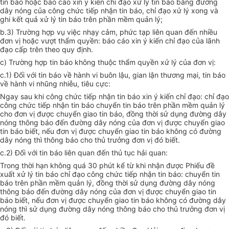
tin báo hoặc báo cáo xin ý kiến chỉ đạo xử lý tin báo bằng đường
d
â
y nóng của công chức ti
ế
p nhận tin báo, chỉ đạo xử lý xong và
ghi kết quả xử lý tin báo trên ph
ầ
n m
ề
m quản lý;
b.3) Trường hợp vụ việc nhạy cảm, phức tạp liên quan đến nhiều
đơn vị hoặc vượt thẩm quyền: báo cáo xin ý kiến chỉ đạo của lãnh
đạo cấp trên theo quy định.
c) Trường hợp tin báo không thuộc thẩm quyền xử lý của
đơn vị
:
c.
1
) Đối với tin báo về hành vi buôn lậu, gian lận thương mại, tin báo
về hành vi nhũng nhiễu, tiêu cực:
Ngay sau khi công chức tiếp nhận tin báo xin ý kiến chỉ đạo: chỉ đạo
công chức tiếp nhận tin báo chuyển tin báo trên phần mềm quản lý
cho đơn vị được chuyển giao tin báo, đồng thời sử dụng đường dây
nóng thông báo đến đường dây nóng của đơn vị được chuyển giao
tin báo biết, nếu đơn vị được chuyển giao tin báo không có đường
dây nóng thì thông báo cho thủ trưởng đơn vị đó biết.
c
.2) Đối với tin báo liên quan đến thủ tục hải quan:
Trong thời hạn không quá 30 phút kể từ khi nhận
đ
ược Phiếu đề
xuất xử lý tin báo chỉ đạo công chức tiếp nhận tin báo: chuy
ể
n tin
báo trên phần m
ề
m quản lý, đồng thời sử dụng đường dây nóng
thông báo đến đường dây nóng của đơn vị được chuyển giao tin
báo biết, nếu đơn vị được chuyển giao tin báo không có đường dây
nóng thì sử dụng đường dây nóng thông báo cho thủ trưởng đơn
vị
đó biết
.