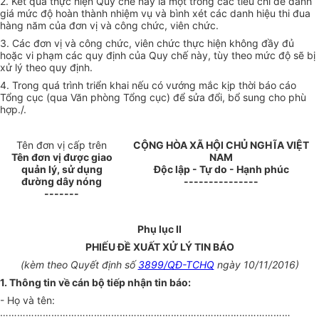
2. Kết quả thực hiện Quy chế này là một trong các tiêu chí để đánh
giá mức độ hoàn thành nhiệm vụ và bình xét các danh hiệu thi đua
hàng năm của đơn
v
ị và công chức, viên chức.
3. Các đơn vị và công chức, viên chức thực hiện không đầy đủ
hoặc vi phạm các quy định của Quy chế này, tùy theo mức độ sẽ bị
xử lý theo quy định.
4. Trong quá trình triển khai nếu có vướng mắc kịp thời báo cáo
Tổng cục (qua Văn phòng Tổng cục) để sửa đổi, bổ sung cho phù
hợp./
.
Tên đơn vị cấp trên
CỘNG HÒA XÃ HỘI CHỦ NGHĨA VIỆT
Tên đơn
v
ị được giao
NAM
quản lý, sử dụng
Độc lập - Tự do - Hạnh phúc
đ
ường
dây nóng
---------------
-------
Phụ lục II
PHIẾU ĐỀ XUẤT XỬ LÝ TIN BÁO
(kèm theo
Quyết định số
3899/QĐ-TCHQ
ngày 10/
11
/20
1
6)
1. Thông tin
về
cán bộ ti
ế
p nhận tin báo:
- Họ và tên:
…………………………………………………………………………………………