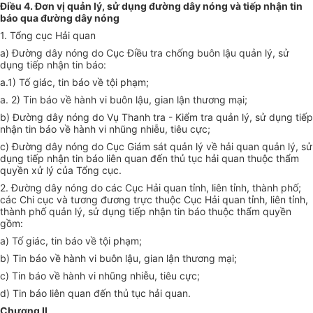
Điều 4. Đơn vị quản lý, sử dụng đường dây nóng và tiếp nhận tin
báo qua đường dây nóng
1. Tổng cục Hải quan
a) Đường dây nóng do Cục Điều tra chống buôn lậu quản lý, sử
dụng tiếp nhận tin báo:
a.
1
) Tố giác, tin báo về tội phạm;
a. 2) Tin báo về hành vi buôn lậu, gian lận thương mại;
b) Đường d
â
y nóng do Vụ Thanh tra
-
Kiểm tra quản lý, sử dụng tiếp
nhận tin báo về hành vi nhũng nhiễu, ti
ê
u cực;
c) Đường dây nóng do Cục Gi
á
m sát quản lý về hải quan quản lý, sử
dụng tiếp nhận tin báo liên quan đến thủ tục hải quan thuộc
thẩm
quyền
xử lý của T
ổ
ng cục.
2. Đường dây nóng do các Cục Hải quan tỉnh, liên tỉnh, thành phố;
các Chi cục và tương đương trực thuộc Cục Hải quan tỉnh, liên tỉnh,
thành phố quản lý, sử dụng tiếp nhận tin báo thuộc
thẩm quyền
gồm:
a) Tố giác, tin báo về tội phạm;
b) Tin báo về hành vi buôn lậu, gian lận thương mại;
c) Tin báo về hành v
i
nhũng nhiễu, tiêu cực;
d) Tin báo liên quan đến thủ tục hải quan.
Chương II