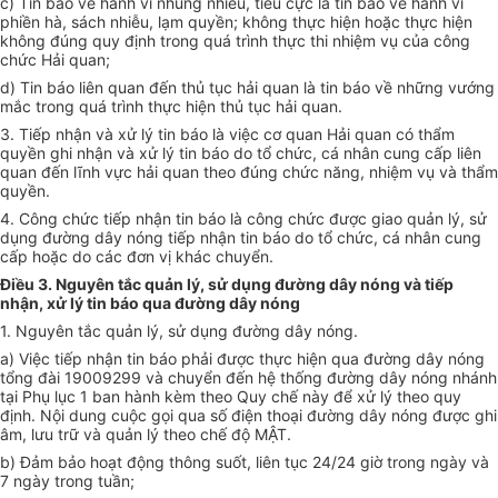
c) Tin báo về hành vi nhũng nhiễu, tiêu cực là tin báo về hành vi
phiền hà, sách nhiễu, lạm quyền; không thực hiện hoặc thực hiện
không đúng quy định trong quá trình thực thi nhiệm vụ của công
chức Hải quan;
d) Tin báo liên quan đến thủ tục hải quan là tin báo về những vướng
mắc trong quá trình thực hiện thủ tục hải quan.
3. Tiếp nhận và xử lý tin báo là việc cơ quan Hải quan có thẩm
quyền ghi nhận và xử lý tin báo do tổ chức, cá nhân cung cấp liên
quan đến lĩnh vực hải quan theo đúng chức năng, nhiệm vụ và thẩm
quyền.
4. Công chức tiếp nhận tin báo là công chức được giao quản lý, sử
dụng đường dây nóng tiếp nhận tin báo do tổ chức, cá nhân cung
cấp hoặc do các đơn vị khác chuyển.
Điều 3. Nguyên tắc quản lý, sử dụng đường dây nóng và tiếp
nhận, xử lý tin báo qua đường dây nóng
1. Nguyên tắc quản lý, sử dụng đường dây nóng.
a) Việc tiếp nhận tin báo phải được thực hiện qua đường dây nóng
tổng đài 19009299 và chuyển đến hệ thống đường dây nóng nhánh
tại Phụ lục 1 ban hành kèm theo Quy chế này để xử lý theo quy
định. Nội dung cuộc gọi qua số điện thoại đường dây nóng được ghi
âm, lưu trữ và quản lý theo ch
ế
độ M
Ậ
T.
b) Đảm bảo hoạt động thông suốt, liên tục 24/24 giờ trong ngày và
7 ngày trong tuần;