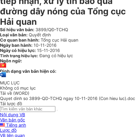
tiếp nhận, xử lý tin báo qua
đường dây nóng của Tổng cục
Hải quan
Số hiệu văn bản:
3899/QĐ-TCHQ
Loại văn bản:
Quyết định
Cơ quan ban hành:
Tổng cục Hải quan
Ngày ban hành:
10-11-2016
Ngày có hiệu lực:
15-11-2016
Đang có hiệu lực
Tình trạng hiệu lực:
Ngôn ngữ:
Định dạng văn bản hiện có:
MỤC LỤC
Không có mục lục
Tải về (WORD)
Quyet dinh so 3899-QD-TCHQ ngay 10-11-2016 (Con hieu luc).doc
Tải lược đồ
Nội dung VB
Văn bản gốc
Tiếng anh
Lược đồ
VB liên quan