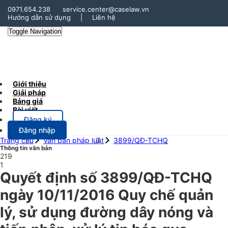
0971.654.238
service.center@caselaw.vn
Hướng dẫn sử dụng
|
Liên hệ
Toggle Navigation
Giới thiệu
Giải pháp
Bảng giá
Bài viết
Đăng ký
Đăng nhập
Trang chủ
Văn bản pháp luật
3899/QĐ-TCHQ
Thông tin văn bản
219
1
Quyết định số 3899/QĐ-TCHQ
ngày 10/11/2016 Quy chế quản
lý, sử dụng đường dây nóng và