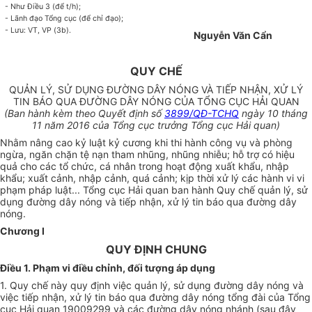
- Như Điều 3 (để t/h);
- Lãnh đạo Tổng cục (để chỉ đạo);
- Lưu: VT, VP (3b).
Nguyễn Văn Cẩn
QUY CHẾ
QUẢN LÝ, SỬ DỤNG ĐƯỜNG DÂY NÓNG VÀ TIẾP NHẬN, XỬ LÝ
TIN BÁO QUA ĐƯỜNG DÂY NÓNG CỦA TỔNG CỤC HẢI QUAN
(Ban hành kèm theo Quyết định số
3899/QĐ-TCHQ
ngày 10 tháng
11 năm 2016 của T
ổ
ng cục trưởng
Tổng
cục Hải quan)
Nhằm nâng cao kỷ luật kỷ cương khi thi hành công vụ và phòng
ngừa, ngăn chặn tệ nạn tham nhũng, nhũng nhiễu; hỗ trợ có hiệu
quả cho các
tổ chức
, cá nhân trong hoạt động xuất khẩu, nhập
khẩu; xuất cảnh, nhập cảnh, quá cảnh; kịp thời xử lý các hành vi vi
phạm pháp luật...
Tổng
cục Hải quan ban hành Quy chế quản lý, sử
dụng đường d
â
y nóng v
à
tiếp nhận, xử lý tin báo qua đường dây
nóng.
Chương I
QUY ĐỊNH CHUNG
Điều 1. Phạm vi điều chỉnh, đối tượng áp dụng
1. Quy chế này quy định việc quản lý, sử dụng đường dây nóng và
việc tiếp nhận, xử lý tin báo qua đường
d
ây nóng tổng đài của Tổng
cục Hải quan 19009299 và các đường dây nóng nhánh (sau đây