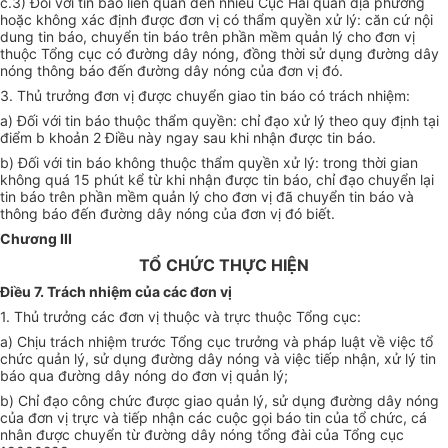
c
.3) Đối với tin báo liên quan đến nhiều Cục Hải quan địa phương
hoặc không xác định được đơn vị có thẩm quyền xử lý: căn cứ nội
dung tin báo, chuyển tin báo trên phần mềm quản lý cho đơn vị
thuộc Tổng cục có đường dây nóng, đồng thời sử dụng đường dây
nóng thông báo đến đường dây nóng của đơn vị đó.
3. Thủ trưởng đơn vị được chuyển giao tin báo có trách nhiệm:
a) Đối với tin báo thuộc thẩm quyền: chỉ đạo xử lý theo quy định tại
điểm
b khoản 2 Điều này ngay sau khi nhận được tin báo.
b) Đối với tin báo không thuộc thẩm quyền xử lý: trong thời gian
không quá 15 phút k
ể
từ khi nhận được tin báo, chỉ đạo chuy
ể
n lại
tin báo trên phần mềm quản lý cho đơn vị đã chuyển tin báo và
thông báo đến đường dây nóng của đơn vị đó biết.
Chương III
TỔ CHỨC THỰC HIỆN
Điều 7. Trách nhiệm của các
đơn vị
1. Thủ trưởng các đơn vị thuộc và trực thuộc Tổng cục:
a) Chịu trách nhiệm trước Tổng cục trưởng và pháp luật về việc tổ
chức quản lý, sử dụng đường dây nóng và việc tiếp nhận, xử lý tin
báo qua đường dây nóng do đơn vị quản
l
ý;
b) Chỉ đạo công chức được giao quản lý, sử dụng đường dây nóng
của đơn vị trực và tiếp nhận các cuộc gọi báo tin của tổ chức, cá
nhân được chuyển từ đường dây nóng tổng đài của Tổng cục