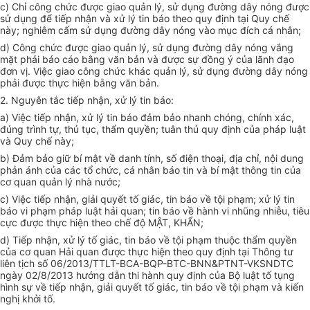
c) Chỉ công chức được giao quản lý, sử dụng đường dây nóng được
sử dụng để tiếp nhận và xử lý tin báo theo quy định tại Quy chế
này; nghiêm cấm sử dụng đường dây nóng vào mục đích cá nhân;
d) Công chức được giao quản lý, sử dụng đường dây nóng vắng
mặt phả
i
báo cáo bằng văn bản và được sự đồng ý của
l
ãnh đạo
đơn vị. Việc giao công chức khác quản lý, sử dụng đường dây nóng
phải được thực hiện bằng văn bản.
2. Nguyên tắc tiếp nhận, xử lý tin báo:
a) Việc tiếp nhận, xử lý tin báo đảm bảo nhanh chóng, chính xác,
đúng trình tự, thủ tục, thẩm quyền; tuân thủ quy định của pháp luật
và Quy chế này;
b) Đảm bảo giữ bí mật về danh tính, số điện thoại, địa chỉ, nội dung
phản ánh của các tổ chức, cá nhân báo tin và bí mật thông tin của
cơ quan quản lý nhà nước;
c) Việc tiếp nhận, giải quyết tố giác, tin báo về tội phạm; xử lý tin
báo vi phạm pháp luật hải quan; tin báo về hành vi nhũng nhiễu, tiêu
cực được thực hiện theo chế độ MẬT, KHẨN;
d) Tiếp nhận, xử lý tố giác, tin báo về tội phạm thuộc thẩm quyền
của cơ quan Hải quan được thực hiện theo quy định tại Thông tư
liên tịch s
ố
06/2013/TTLT-B
C
A-BQP-BTC-BNN&PTNT-VKSNDTC
ngày 02/8/2013 hướng dẫn thi hành quy định của Bộ luật tố tụng
hình sự về tiếp nhận, giải quyết tố giác, tin báo về tội phạm và kiến
nghị khởi tố.