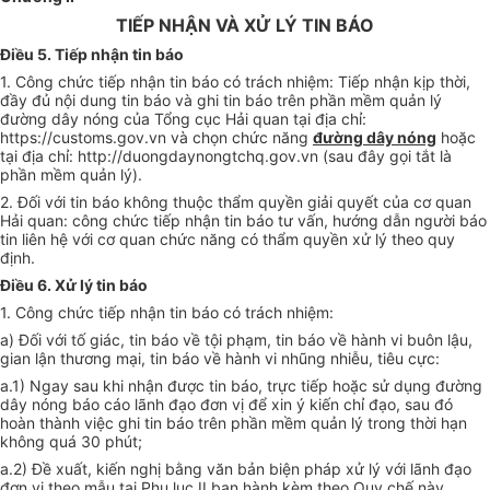
TIẾP NHẬN VÀ XỬ LÝ TIN BÁO
Điều 5. Tiếp nhận tin báo
1. Công chức tiếp nhận tin báo có trách nhiệm: Tiếp nhận kịp thời,
đầy đủ nội dung tin báo và ghi tin báo trên phần mềm quản lý
đường dây nóng của Tổng cục Hải quan tại địa chỉ:
https://customs.gov.vn và chọn chức năng
đ
ườ
ng dây nóng
hoặc
tại địa chỉ: http://duongdaynongtchq.
g
ov.vn (sau đây gọi tắt là
phần mềm quản lý).
2. Đối với tin báo không thuộc thẩm quyền giải quyết của cơ quan
Hải quan: công chức tiếp nhận tin báo tư vấn, hướng dẫn người báo
tin liên hệ với cơ quan chức năng có thẩm quyền xử lý theo quy
định.
Điều 6. Xử lý tin báo
1. Công chức tiếp nhận tin báo có trách nhiệm:
a) Đối với tố giác, tin báo về tội phạm, tin báo về hành vi buôn lậu,
gian lận thương mại, tin báo về hành vi nhũng nhiễu, tiêu cực:
a.
1
) Ngay sau khi nhận được tin báo, trực tiếp hoặc sử dụng đường
dây nóng báo cáo lãnh đạo đơn vị để xin ý kiến chỉ đạo, sau đó
hoàn thành việc ghi tin báo trên phần mềm quản lý trong thời hạn
không quá 30 phút;
a.2) Đề xuất, kiến nghị bằng văn bản biện pháp xử lý với lãnh đạo
đơn vị theo mẫu tại Phụ lục II ban hành kèm theo Quy chế này.