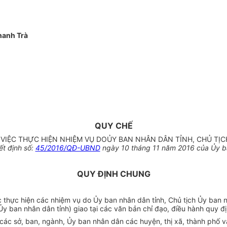
hanh Tr
à
QUY CHẾ
 VIỆC THỰC HIỆN NHIỆM VỤ DOỦY BAN NHÂN DÂN TỈNH, CHỦ TỊ
ết định số:
45/2016/QĐ-UBND
ngày 10 tháng 11 năm 2016 c
ủa Ủy b
QUY ĐỊNH CHUNG
c thực hiện c
ác nhi
ệm vụ do Ủy ban nh
ân dân t
ỉnh, Chủ tịch Ủy ban 
 Ủy ban nh
ân dân t
ỉnh) giao tại c
ác văn b
ản chỉ đạo, điều h
ành quy đ
 các s
ở, ban, ng
ành,
Ủy ban nh
ân dân các huy
ện, thị x
ã, thành ph
ố v