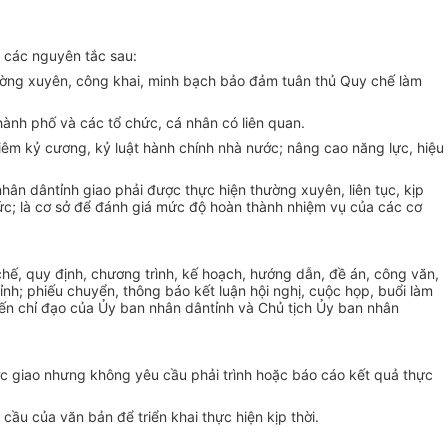
 c
ác nguyên t
ắc sau:
hường xuy
ên, công khai, minh b
ạch bảo đảm tu
ân th
ủ Quy chế l
àm
thành ph
ố v
à các t
ổ chức, c
á nhân có liên quan.
i
êm k
ỷ cương, kỷ luật h
ành chính nhà nư
ớc; n
âng cao năng l
ực, hiệu
nh
ân dânt
ỉnh giao phải được thực hiện thường xuy
ên, liên t
ục, kịp
ức; l
à cơ s
ở để đ
ánh giá m
ức độ ho
àn thành nhi
ệm vụ của c
ác cơ
 chế, quy định, chương tr
ình, k
ế hoạch, hướng dẫn, đề
án, công văn,
ỉnh; phiếu chuyển, th
ông báo k
ết luận hội nghị, cuộc họp, buổi l
àm
ến chỉ đạo của Ủy ban nh
ân dânt
ỉnh v
à Ch
ủ tịch Ủy ban nh
ân
c giao nhưng kh
ông yêu c
ầu phải tr
ình ho
ặc b
áo cáo k
ết quả thực
 c
ầu của văn bản để triển khai thực hiện kịp thời.