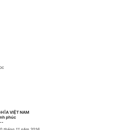
oc
GHĨA VIỆT NAM
ạnh phúc
--
10 tháng 11 năm 2016