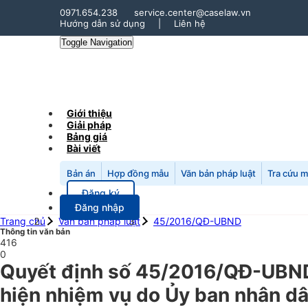
0971.654.238
service.center@caselaw.vn
Hướng dẫn sử dụng
|
Liên hệ
Toggle Navigation
Giới thiệu
Giải pháp
Bảng giá
Bài viết
Bản án
Hợp đồng mẫu
Văn bản pháp luật
Tra cứu 
Đăng ký
Đăng nhập
Trang chủ
Văn bản pháp luật
45/2016/QĐ-UBND
Thông tin văn bản
416
0
Quyết định số 45/2016/QĐ-UBND n
hiện nhiệm vụ do Ủy ban nhân dân