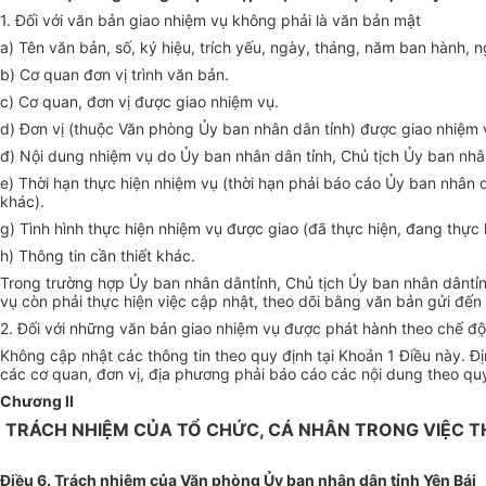
1. Đ
ối với văn bản giao nhiệm vụ kh
ông ph
ải l
à văn b
ản mật
a) Tên văn b
ản, số, k
ý hi
ệu, tr
ích y
ếu, ng
ày, tháng, năm ban hành, 
b) Cơ quan đơn v
ị tr
ình văn b
ản.
c) Cơ quan, đơn v
ị được giao nhiệm vụ.
d) Đơn v
ị (thuộc Văn ph
òng
Ủy ban nh
ân dân t
ỉnh) được giao nhiệm 
đ) N
ội dung nhiệm vụ do Ủy ban nh
ân dân t
ỉnh, Chủ tịch Ủy ban nh
â
e) Th
ời hạn thực hiện nhiệm vụ (thời hạn phải b
áo cáo
Ủy ban nh
ân 
kh
ác).
g) Tình hình th
ực hiện nhiệm vụ được giao (đ
ã th
ực hiện, đang thực 
h) Thông tin c
ần thiết kh
ác.
Trong trư
ờng hợp Ủy ban nh
ân dânt
ỉnh, Chủ tịch Ủy ban nh
ân dânt
ỉ
vụ c
òn ph
ải thực hiện việc cập nhật, theo d
õi b
ằng văn bản gửi đến
2. Đ
ối với những văn bản giao nhiệm vụ được ph
át hành theo ch
ế độ
Không c
ập nhật c
ác thông tin theo quy đ
ịnh tại Khoản 1 Điều n
ày. Đ
c
ác cơ quan, đơn v
ị, địa phương phải b
áo cáo các n
ội dung theo qu
Chương II
TRÁCH NHIỆM CỦA TỔ CHỨC, CÁ NHÂN TRONG VIỆC TH
Điều 6. Trách nhiệm của Văn phòng Ủy ban nhân dân tỉnh Yên Bái