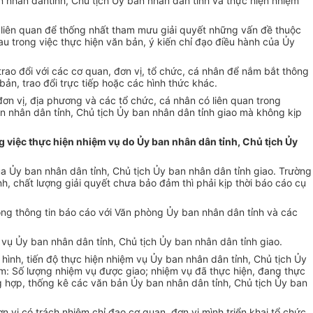
n nh
ân dânt
ỉnh, Chủ tịch Ủy ban nh
ân dân t
ỉnh v
à th
ực hiện nhiệm
liên quan đ
ể thống nhất tham mưu giải quyết những vấn đề thuộc
au trong vi
ệc thực hiện văn bản,
ý ki
ến chỉ đạo điều h
ành c
ủa Ủy
trao đ
ổi với c
ác cơ quan, đơn v
ị, tổ chức, c
á nhân đ
ể nắm bắt th
ông
bản, trao đổi trực tiếp hoặc c
ác hình th
ức kh
ác.
đơn v
ị, địa phương v
à các t
ổ chức, c
á nhân có liên quan trong
n nh
ân dân t
ỉnh, Chủ tịch Ủy ban nh
ân dân t
ỉnh giao m
à không k
ịp
ng việc thực hiện nhiệm vụ do Ủy ban nhân dân tỉnh, Chủ tịch Ủy
ủa Ủy ban nh
ân dân t
ỉnh, Chủ tịch Ủy ban nh
ân dân t
ỉnh giao. Trường
nh, ch
ất lượng giải quyết chưa bảo đảm th
ì ph
ải kịp thời b
áo cáo c
ụ
ộng th
ông tin báo cáo v
ới Văn ph
òng
Ủy ban nh
ân dân t
ỉnh v
à các
m vụ Ủy ban nh
ân dân t
ỉnh, Chủ tịch Ủy ban nh
ân dân t
ỉnh giao.
 hình, ti
ến độ thực hiện nhiệm vụ Ủy ban nh
ân dân t
ỉnh, Chủ tịch Ủy
ồm: Số lượng nhiệm vụ được giao; nhiệm vụ đ
ã th
ực hiện, đang thực
 hợp, thống k
ê các văn b
ản Ủy ban nh
ân dân t
ỉnh, Chủ tịch Ủy ban
ơn v
ị c
ó trách nhi
ệm chỉ đạo cơ quan, đơn vị m
ình tri
ển khai tổ chức