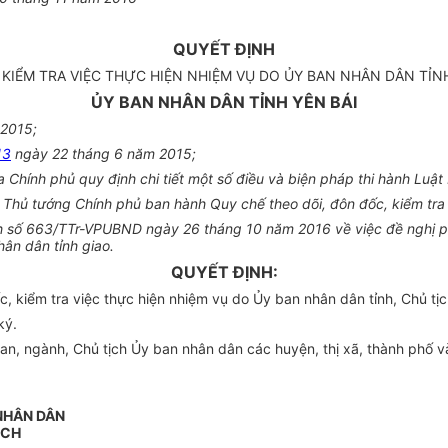
QUYẾT ĐỊNH
KIỂM TRA VIỆC THỰC HIỆN NHIỆM VỤ DO ỦY BAN NHÂN DÂN TỈN
ỦY BAN NHÂN DÂN TỈNH YÊN BÁI
 2015;
13
ngày 22 tháng 6 năm 2015;
Chính phủ quy định chi tiết một số điều và biện pháp thi hành Luậ
hủ tướng Chính phủ ban hành Quy chế theo dõi, đôn đốc, kiểm tra 
nh số 663/TTr-VPUBND ngày 26 tháng 10 năm 2016 về việc đề nghị p
hân dân tỉnh giao.
QUYẾT ĐỊNH:
 kiểm tra việc thực hiện nhiệm vụ do Ủy ban nhân dân tỉnh, Chủ tịc
ký.
, ngành, Chủ tịch Ủy ban nhân dân các huyện, thị xã, thành phố và 
NH
ÂN DÂN
ỊCH