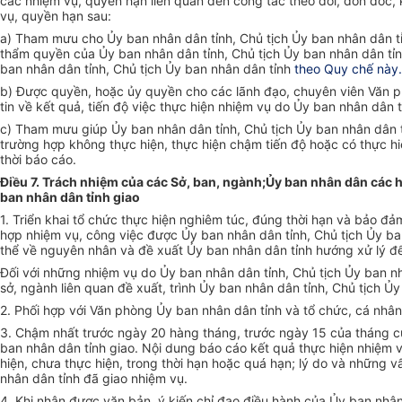
c
ác nhi
ệm vụ, quyền hạn li
ên quan đ
ến c
ông tác theo dõi, đôn đ
ốc, 
vụ, quyền hạn sau:
a) Tham mưu cho
Ủy ban nh
ân dân t
ỉnh, Chủ tịch Ủy ban nh
ân dân t
thẩm quyền của Ủy ban nh
ân dân t
ỉnh, Chủ tịch Ủy ban nh
ân dân t
ỉ
ban nh
ân dân t
ỉnh, Chủ tịch Ủy ban nh
ân dân t
ỉnh
theo Quy chế n
ày.
b) Đư
ợc quyền, hoặc ủy quyền cho c
ác lãnh đ
ạo, chuy
ên viên Văn 
tin v
ề kết quả, tiến độ việc thực hiện nhiệm vụ do Ủy ban nh
ân dân t
c) Tham mưu giúp
Ủy ban nh
ân dân t
ỉnh, Chủ tịch Ủy ban nh
ân dân 
trư
ờng hợp kh
ông th
ực hiện, thực hiện chậm tiến độ hoặc c
ó th
ực h
thời b
áo cáo.
Điều 7. Trách nhiệm của các Sở, ban, ngành;Ủy ban nhân dân các hu
ban nhân dân tỉnh giao
1. Tri
ển khai tổ chức thực hiện nghi
êm túc, đúng th
ời hạn v
à b
ảo đảm
hợp nhiệm vụ, c
ông vi
ệc được Ủy ban nh
ân dân t
ỉnh, Chủ tịch Ủy b
thể về nguy
ên nhân và đ
ề xuất Ủy ban nh
ân dân t
ỉnh hướng xử l
ý đ
Đ
ối với những nhiệm vụ do Ủy ban nh
ân dân t
ỉnh, Chủ tịch Ủy ban n
s
ở, ng
ành liên quan đ
ề xuất, tr
ình
Ủy ban nh
ân dân t
ỉnh, Chủ tịch Ủ
2. Ph
ối hợp với Văn ph
òng
Ủy ban nh
ân dân t
ỉnh v
à t
ổ chức, c
á nhân
3. Ch
ậm nhất trước ng
ày 20 hàng tháng, trư
ớc ng
ày 15 c
ủa th
áng c
ban nh
ân dân t
ỉnh giao. Nội dung b
áo cáo k
ết quả thực hiện nhiệm 
hiện, chưa thực hiện, trong thời hạn hoặc qu
á h
ạn; l
ý do và nh
ững vấ
nh
ân dân t
ỉnh đ
ã giao nhi
ệm vụ.
4. Khi nh
ận được văn bản,
ý ki
ến chỉ đạo điều h
ành c
ủa Ủy ban nh
â