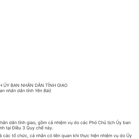
CH ỦY BAN NHÂN DÂN TỈNH GIAO
an nh
ân dân t
ỉnh Y
ên Bái)
nh
ân dân t
ỉnh giao, gồm cả nhiệm vụ do c
ác Phó Ch
ủ tịch Ủy ban
ịnh tại Điều 3 Quy chế n
ày.
à các t
ổ chức, c
á nhân có liên quan khi th
ực hiện nhiệm vụ do Ủy