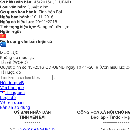
Số hiệu văn bản:
45/2016/QĐ-UBND
Loại văn bản:
Quyết định
Cơ quan ban hành:
Tỉnh Yên Bái
Ngày ban hành:
10-11-2016
Ngày có hiệu lực:
20-11-2016
Đang có hiệu lực
Tình trạng hiệu lực:
Ngôn ngữ:
Định dạng văn bản hiện có:
MỤC LỤC
Không có mục lục
Tải về (WORD)
Quyet dinh so 45-2016_QD-UBND ngay 10-11-2016 (Con hieu luc).d
Tải lược đồ
Nội dung VB
Văn bản gốc
Tiếng anh
Lược đồ
VB liên quan
Bản án áp dụng
UỶ BAN NHÂN DÂN
CỘNG HÒA XÃ HỘI CHỦ N
TỈNH YÊN BÁI
Độc lập - Tự do - H
--------
-------------
Số:
45/2016/QĐ-UBND
Yên Bái, ngày 