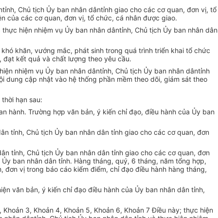
nt
ỉnh, Chủ tịch Ủy ban nh
ân dânt
ỉnh giao cho c
ác cơ quan, đơn v
ị, tổ
ện của c
ác cơ quan, đơn v
ị, tổ chức, c
á nhân đư
ợc giao.
ệc thực hiện nhiệm vụ Ủy ban nh
ân dânt
ỉnh, Chủ tịch Ủy ban nh
ân dân
 kh
ó khăn, vư
ớng mắc, ph
át sinh trong quá trình tri
ển khai tổ chức
, đạt kết quả v
à ch
ất lượng theo y
êu c
ầu.
c hiện nhiệm vụ Ủy ban nh
ân dânt
ỉnh, Chủ tịch Ủy ban nh
ân dânt
ỉnh
ội dung cập nhật v
ào h
ệ thống phần mềm theo d
õi, giám sát theo
 th
ời hạn sau:
an h
ành. Trư
ờng hợp văn bản,
ý ki
ến chỉ đạo, điều h
ành c
ủa Ủy ban
ân t
ỉnh, Chủ tịch Ủy ban nh
ân dân t
ỉnh giao cho c
ác cơ quan, đơn
dân t
ỉnh, Chủ tịch Ủy ban nh
ân dân t
ỉnh giao cho c
ác cơ quan, đơn
 Ủy ban nh
ân dân t
ỉnh. H
àng tháng, quý, 6 tháng, năm t
ổng hợp,
, đơn v
ị trong b
áo cáo ki
ểm điểm, chỉ đạo điều h
ành hàng tháng,
hiện văn bản,
ý ki
ến chỉ đạo điều h
ành c
ủa Ủy ban nh
ân dân t
ỉnh,
2, Khoản 3, Khoản 4, Khoản 5, Khoản 6, Khoản 7 Điều n
ày; th
ực hiện