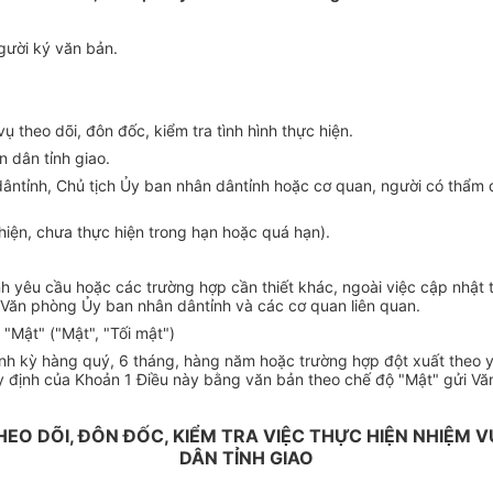
ngư
ời k
ý văn b
ản.
vụ theo d
õi, đôn đ
ốc, kiểm tra t
ình hình th
ực hiện.
n dân t
ỉnh giao.
dânt
ỉnh, Chủ tịch Ủy ban nh
ân dânt
ỉnh hoặc cơ quan, người c
ó th
ẩm 
hiện, chưa thực hiện trong hạn hoặc qu
á h
ạn).
nh y
êu c
ầu hoặc c
ác trư
ờng hợp cần thiết kh
ác, ngoài vi
ệc cập nhật 
 Văn ph
òng
Ủy ban nh
ân dânt
ỉnh v
à các cơ quan liên quan.
 "Mật" ("Mật", "Tối mật")
ịnh kỳ h
àng quý, 6 tháng, hàng năm ho
ặc trường hợp đột xuất theo 
y định của Khoản 1 Điều n
ày b
ằng văn bản theo chế độ "Mật" gửi Vă
EO DÕI, ĐÔN ĐỐC, KIỂM TRA VIỆC THỰC HIỆN NHIỆM V
DÂN TỈNH GIAO