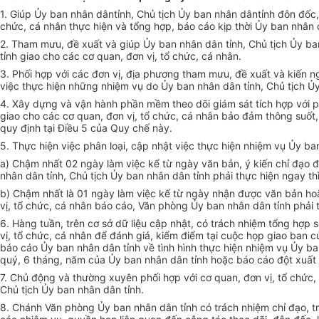
1. Giúp
Ủy ban nh
ân dânt
ỉnh, Chủ tịch Ủy ban nh
ân dânt
ỉnh đ
ôn đ
ốc,
chức, c
á nhân th
ực hiện v
à t
ổng hợp, b
áo cáo k
ịp thời Ủy ban nh
ân 
2. Tham mưu, đ
ề xuất v
à giúp
Ủy ban nh
ân dân t
ỉnh, Chủ tịch Ủy ba
t
ỉnh giao cho c
ác cơ quan, đơn v
ị, tổ chức, c
á nhân.
3. Ph
ối hợp với c
ác đơn v
ị, địa phương tham mưu, đề xuất v
à ki
ến n
việc thực hiện những nhiệm vụ do Ủy ban nh
ân dân t
ỉnh, Chủ tịch Ủ
4. Xây d
ựng v
à v
ận h
ành ph
ần mềm theo d
õi giám sát tích h
ợp với 
giao cho c
ác cơ quan, đơn v
ị, tổ chức, c
á nhân b
ảo đảm th
ông su
ốt
quy đ
ịnh tại Điều 5 của Quy chế n
ày.
5. Th
ực hiện việc ph
ân lo
ại, cập nhật việc thực hiện nhiệm vụ Ủy ba
a) Ch
ậm nhất 02 ng
ày làm vi
ệc kể từ ng
ày văn b
ản,
ý ki
ến chỉ đạo đ
nh
ân dân t
ỉnh, Chủ tịch Ủy ban nh
ân dân t
ỉnh phải thực hiện ngay th
b) Ch
ậm nhất l
à 01 ngày làm vi
ệc kể từ ng
ày nh
ận được văn bản ho
v
ị, tổ chức, c
á nhân báo cáo, Văn phòng
Ủy ban nh
ân dân t
ỉnh phải 
6. Hàng tu
ần, tr
ên cơ s
ở dữ liệu cập nhật, c
ó trách nhi
ệm tổng hợp số
v
ị, tổ chức, c
á nhân đ
ể đ
ánh giá, ki
ểm điểm tại cuộc họp giao ban c
b
áo cáo
Ủy ban nh
ân dân t
ỉnh về t
ình hình th
ực hiện nhiệm vụ Ủy ba
quý, 6 tháng, năm c
ủa Ủy ban nh
ân dân t
ỉnh hoặc b
áo cáo đ
ột xuất
7. Ch
ủ động v
à thư
ờng xuy
ên ph
ối hợp với cơ quan, đơn vị, tổ chức,
Chủ tịch Ủy ban nh
ân dân t
ỉnh.
8. Chánh Văn phòng
Ủy ban nh
ân dân t
ỉnh c
ó trách nhi
ệm chỉ đạo, tr