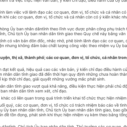
kiểm tra việc thực hiện văn bản,
ý ki
ến chỉ đạo, điều h
ành c
ủa Ủy ba
ỉnh l
àm vi
ệc với l
ãnh đ
ạo c
ác cơ quan, đơn v
ị, tổ chức v
à cá nhân có 
nh khi c
ác cơ quan, đơn v
ị, tổ chức v
à cá nhân còn có ý ki
ến kh
ác nh
phòng
Ủy ban nh
ân dânt
ỉnh theo lĩnh vực được ph
ân công ph
ụ tr
ách 
ỉnh, Chủ tịch Ủy ban nh
ân dân t
ỉnh giao theo Quy chế n
ày b
ằng văn 
t
ỉnh c
ó văn b
ản đ
ôn đ
ốc, nhắc nhở, ph
ê bình lãnh đ
ạo c
ác cơ quan, 
iện nhưng kh
ông đ
ảm bảo chất lượng c
ông vi
ệc theo nhiệm vụ Ủy ba
yện, thị xã, thành phố; các cơ quan, đơn vị, tổ chức, cá nhân tro
 đạt kết quả, hiệu quả cao c
ác văn b
ản,
ý ki
ến chỉ đạo điều h
ành c
an nh
ân dân t
ỉnh giao đ
ã đ
ến thời hạn quy định những chưa ho
àn thà
ể kịp thời chỉ đạo, giải quyết những vướng mắc ph
át sinh.
h
ân dân t
ỉnh giao vượt qu
á kh
ả năng, điều kiện thực hiện phải chủ đ
y ban nh
ân dân t
ỉnh xem x
ét, ch
ỉ đạo.
 khác có liên quan trong quá trình tri
ển khai tổ chức thực hiện nhiệ
u
ối qu
ý, các cơ quan, đơn v
ị, tổ chức c
ó trách nhi
ệm b
áo cáo v
ề t
ình
vụ Ủy ban nh
ân dân t
ỉnh, Chủ tịch Ủy ban nh
ân dân t
ỉnh giao, bao g
n đề tồn đọng, ph
át sinh khi th
ực hiện nhiệm vụ k
èm theo b
ảng tổng
n dânt
ỉnh, Chủ tịch Ủy ban nh
ân dân t
ỉnh, Thủ trưởng c
ác cơ quan, đ