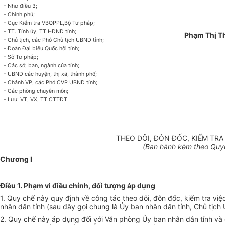
- Như đi
ều 3;
- Chính ph
ủ;
- C
ục Kiểm tra VBQPPL,Bộ Tư ph
áp;
- TT. T
ỉnh ủy, TT.HĐND tỉnh;
Ph
ạm Thị T
- Ch
ủ tịch, c
ác Phó Ch
ủ tịch UBND tỉnh;
- Đoàn Đ
ại biểu Quốc hội tỉnh;
- S
ở Tư ph
áp;
- Các s
ở, ban, ng
ành c
ủa tỉnh;
- UBND các huy
ện, thị x
ã, thành ph
ố;
- Chánh VP, các Phó CVP UBND t
ỉnh;
- Các phòng chuyên môn;
- Lưu: VT, VX, TT.CTTĐT.
THEO DÕI, ĐÔN ĐỐC, KIỂM TRA
(Ban hành kèm theo Quy
Chương I
Điều 1. Phạm vi điều chỉnh, đối tượng áp dụng
1. Quy ch
ế n
ày quy đ
ịnh về c
ông tác theo dõi, đôn đ
ốc, kiểm tra việ
nh
ân dân t
ỉnh (sau đ
ây g
ọi chung l
à
Ủy ban nh
ân dân t
ỉnh, Chủ tịch
2. Quy ch
ế n
ày áp d
ụng đối với Văn ph
òng
Ủy ban nh
ân dân t
ỉnh v
à