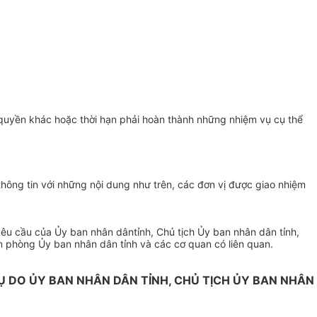
quyền kh
ác ho
ặc thời hạn phải ho
àn thành nh
ững nhiệm vụ cụ thể
th
ông tin v
ới những nội dung như tr
ên, các đơn v
ị được giao nhiệm
y
êu c
ầu của Ủy ban nh
ân dânt
ỉnh, Chủ tịch Ủy ban nh
ân dân t
ỉnh,
n ph
òng
Ủy ban nh
ân dân t
ỉnh v
à các cơ quan có liên quan.
Ụ DO ỦY BAN NHÂN DÂN TỈNH, CHỦ TỊCH ỦY BAN NHÂN