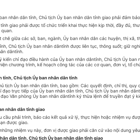
 ban nh
ân dân t
ỉnh, Chủ tịch Ủy ban nh
ân dân t
ỉnh giao phải đảm bảo
 t
ỉnh giao phải được tổ chức triển khai thực hiện kịp thời, đầy đủ, t
n quan.
t chẽ giữa c
ác s
ở, ban, ng
ành,
Ủy ban nh
ân dân các huy
ện, thị x
ã, 
ỉnh, Chủ tịch Ủy ban nh
ân dânt
ỉnh được li
ên t
ục, th
ông su
ốt; giữ ngh
h
ân dânt
ỉnh.
ý ki
ến chỉ đạo điều h
ành c
ủa Ủy ban nh
ân dânt
ỉnh, Chủ tịch Ủy ban 
hiện chương tr
ình, k
ế hoạch c
ông tác c
ủa c
ác cơ quan, đơn v
ị, tổ ch
n tỉnh, Chủ tịch Ủy ban nhân dân tỉnh
hủ tịch Ủy ban nh
ân dân t
ỉnh, bao gồm: C
ác quy
ết định, chỉ thị, quy
ỉ đạo trực tiếp của Ủy ban nh
ân dân t
ỉnh, Chủ tịch Ủy ban nh
ân dânt
 đ
ạo Văn ph
òng
Ủy ban nh
ân dânt
ỉnh k
ý th
ừa lệnh để truyền đạt
ý ki
an nhân dân tỉnh giao
u c
ầu phải tr
ình, báo cáo k
ết quả xử l
ý, th
ực hiện hoặc nhiệm vụ đượ
hạn được giao.
i những nhiệm vụ n
ày, đơn v
ị được giao phải căn cứ v
ào n
ội dung y
êu
hân dân tỉnh, Chủ tịch Ủy ban nhân dân tỉnh giao