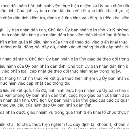
 theo d
õi, n
ắm bắt t
ình hình vi
ệc thực hiện nhiệm vụ Ủy ban nh
ân dâ
dân t
ỉnh, Chủ tịch Ủy ban nh
ân dân t
ỉnh về kết quả triển khai thực hi
n nh
ân dân t
ỉnh kiểm tra, đ
ánh giá tình hình và k
ết quả triển khai vi
ghị Ủy ban nh
ân dân t
ỉnh, Chủ tịch Ủy ban nh
ân dân t
ỉnh xử l
ý nh
ững
y ban nh
ân dân t
ỉnh giao nhằm đảm bảo việc triển khai đ
úng th
ời hạn
phần mềm quản l
ý đi
ều h
ành c
ủa tỉnh để theo d
õi vi
ệc triển khai thự
, thống nhất, đồng bộ, đầy đủ, ch
ính xác v
ề th
ông tin đã c
ập nhật. N
n nh
ân dânt
ỉnh, Chủ tịch Ủy ban nh
ân dân t
ỉnh giao để theo d
õi trong
iều h
ành c
ủa Ủy ban nh
ân dân t
ỉnh, Chủ tịch Ủy ban nh
ân dân t
ỉnh b
ì vi
ệc ph
ân lo
ại, cập nhật để theo d
õi th
ực hiện ngay trong ng
ày.
ặc th
ông tin chính th
ức về kết quả thực hiện nhiệm vụ Ủy ban nh
ân d
thực hiện việc cập nhật c
ác thông tin.
 liệu về kết quả, tiến độ, t
ình hình th
ực hiện nhiệm vụ Ủy ban nh
ân 
ủa Văn ph
òng
Ủy ban nh
ân dân t
ỉnh, cuộc họp giao ban của l
ãnh đ
ạo
n nh
ân dân t
ỉnh, Chủ tịch Ủy ban nh
ân dân t
ỉnh giao của c
ác cơ quan
 theo y
êu c
ầu của l
ãnh đ
ạo Ủy ban nh
ân dân t
ỉnh.
 c
á nhân đư
ợc giao nhiệm vụ trong qu
á trình tri
ển khai tổ chức thực 
iển khai, tổ chức thực hiện nghi
êm túc quy đ
ịnh tại Khoản 1, Khoản 