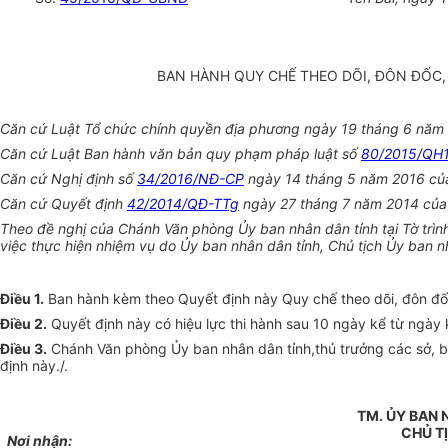
BAN HÀNH QUY CHẾ THEO DÕI, ĐÔN ĐỐC, 
Căn cứ Luật Tổ chức chính quyền địa phương ngày 19 tháng 6 năm
Căn cứ Luật Ban hành văn bản quy phạm pháp luật số
80/2015/QH
Căn cứ Nghị định số
34/2016/NĐ-CP
ngày 14 tháng 5 năm 2016 của 
Căn cứ Quyết định
42/2014/QĐ-TTg
ngày 27 tháng 7 năm 2014 của T
Theo đề nghị của Chánh Văn phòng Ủy ban nhân dân tỉnh tại Tờ trì
việc thực hiện nhiệm vụ do Ủy ban nhân dân tỉnh, Chủ tịch Ủy ban n
Điều 1.
Ban hành kèm theo Quyết định này Quy chế theo dõi, đôn đốc,
Điều 2.
Quyết định này có hiệu lực thi hành sau 10 ngày kể từ ngày 
Điều 3.
Chánh Văn phòng Ủy ban nhân dân tỉnh,thủ trưởng các sở, ban
định này./.
TM.
ỦY BAN 
CH
Ủ T
Nơi nh
ận: