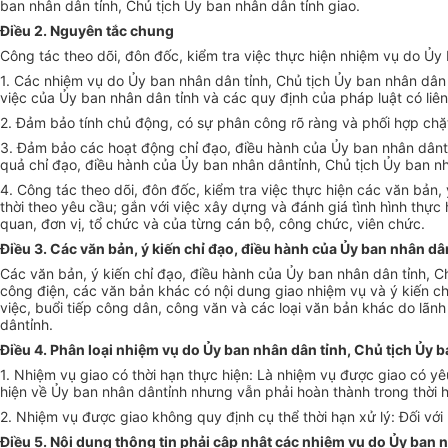
ban nh
ân dân t
ỉnh, Chủ tịch Ủy ban nh
ân dân t
ỉnh giao.
Điều 2. Nguyên tắc chung
Công tác theo dõi, đôn đ
ốc, kiểm tra việc thực hiện nhiệm vụ do Ủy
1. Các nhi
ệm vụ do Ủy ban nh
ân dân t
ỉnh, Chủ tịch Ủy ban nh
ân dân
vi
ệc của Ủy ban nh
ân dân t
ỉnh v
à các quy đ
ịnh của ph
áp lu
ật c
ó liê
2. Đ
ảm bảo t
ính ch
ủ động, c
ó s
ự ph
ân công rõ ràng và ph
ối hợp chặ
3. Đ
ảm bảo c
ác ho
ạt động chỉ đạo, điều h
ành c
ủa Ủy ban nh
ân dânt
quả chỉ đạo, điều h
ành c
ủa Ủy ban nh
ân dânt
ỉnh, Chủ tịch Ủy ban n
4. Công tác theo dõi, đôn đ
ốc, kiểm tra việc thực hiện c
ác văn b
ản,
thời theo y
êu c
ầu; gắn với việc x
ây d
ựng v
à đánh giá tình hình th
ực 
quan, đơn v
ị, tổ chức v
à c
ủa từng c
án b
ộ, c
ông ch
ức, vi
ên ch
ức.
Điều 3. Các văn bản, ý kiến chỉ đạo, điều hành của Ủy ban nhân dâ
Các văn b
ản,
ý ki
ến chỉ đạo, điều h
ành c
ủa Ủy ban nh
ân dân t
ỉnh, C
công đi
ện, c
ác văn b
ản kh
ác có n
ội dung giao nhiệm vụ v
à ý ki
ến ch
vi
ệc, buổi tiếp c
ông dân, công văn và các lo
ại văn bản kh
ác do lãnh
dânt
ỉnh.
Điều 4. Phân loại nhiệm vụ do Ủy ban nhân dân tỉnh, Chủ tịch Ủy b
1. Nhi
ệm vụ giao c
ó th
ời hạn thực hiện: L
à nhi
ệm vụ được giao c
ó yê
hiện về Ủy ban nh
ân dânt
ỉnh nhưng vẫn phải ho
àn thành trong th
ời 
2. Nhi
ệm vụ được giao kh
ông quy đ
ịnh cụ thể thời hạn xử l
ý: Đ
ối vớ
Điều 5. Nội dung thông tin phải cập nhật các nhiệm vụ do Ủy ban n