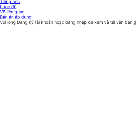
Tiếng anh
Lược đồ
VB liên quan
Bản án áp dụng
Vui lòng
Đăng ký
tài khoản hoặc
đăng nhập
để xem và tải văn bản 