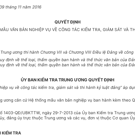
09
tháng
11
năm 2016
QUYẾT ĐỊNH
ẪU VĂN BẢN NGHIỆP VỤ VỀ CÔNG TÁC KIỂM TRA, GIÁM SÁT VÀ T
ung ương thi hành Chương VII và Chương VIII Điều lệ Đảng về công tá
y định về thể l
o
ại, thẩm quyền ban hành và thể thức văn bản của Đả
uy định về thể loại, thẩm quyền ban hành và th
ể
thức văn bản của Đả
ỦY BAN KIỂM TRA TRUNG ƯƠNG QUYẾT ĐỊNH
iệp vụ về công tác ki
ể
m tra, giám sát và thi hành kỷ luật đảng
”
áp dụ
rung ương căn cứ Hệ thống mẫu văn bản nghiệp vụ ban hành kèm theo Q
h số 1403-QĐ/UBKTTW, ngày 29-7-2013 của Ủy ban Kiểm tra Trung ương
h ủy, đảng ủy trực thuộc Trung ương và các vụ, đơn vị thuộc Cơ quan Ủ
 KIỂM TRA