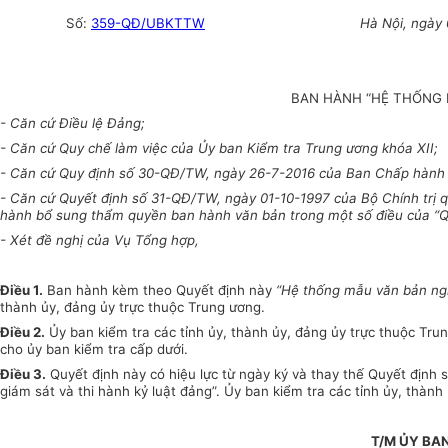
Số
:
359-QĐ/UBKTTW
Hà Nội, ngày
BAN HÀNH “HỆ THỐNG M
- Căn cứ Điều lệ Đảng;
- Căn cứ Quy chế làm việc của Ủy ban Kiểm tra Trung ương
khóa
XII;
- Căn cứ Quy định số 30-QĐ/TW, ngày 26-7-2016 của Ban Chấp hành Tr
- Căn cứ Qu
y
ết định số 31-QĐ/TW, ngày 01-10-1997 của Bộ Chính trị qu
hành bổ sung thẩm quyền ban hành văn bản trong một số điều của
“
Q
- Xét đề nghị của Vụ T
ổ
ng hợp,
Điều 1.
Ban hành kèm theo Quyết định này
“
Hệ thống mẫu văn bản ngh
thành ủy, đảng ủy trực thuộc Trung ương.
Điều 2.
Ủy ban kiểm tra các tỉnh ủy, thành ủy, đảng ủy trực thuộc T
cho ủy ban ki
ể
m tra cấp dưới.
Điều 3.
Quyết định này có hiệu lực từ ngày ký và thay thế Quyết địn
giám sát và thi hành kỷ luật đảng”. Ủy ban kiểm tra các tỉnh ủy, thàn
T/M ỦY BAN