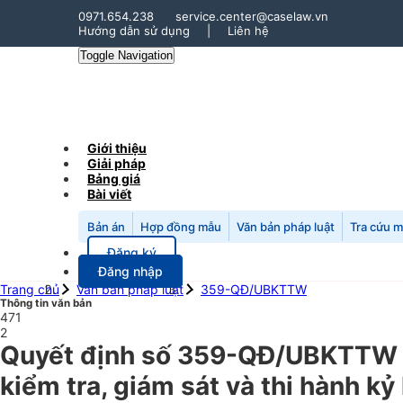
0971.654.238
service.center@caselaw.vn
Hướng dẫn sử dụng
|
Liên hệ
Toggle Navigation
Giới thiệu
Giải pháp
Bảng giá
Bài viết
Bản án
Hợp đồng mẫu
Văn bản pháp luật
Tra cứu 
Đăng ký
Đăng nhập
Trang chủ
Văn bản pháp luật
359-QĐ/UBKTTW
Thông tin văn bản
471
2
Quyết định số 359-QĐ/UBKTTW n
kiểm tra, giám sát và thi hành k