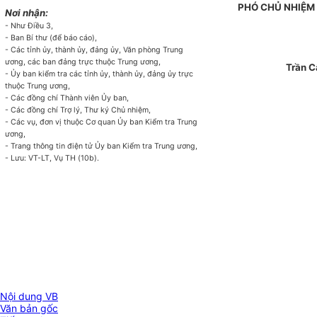
PHÓ CHỦ NHIỆ
Nơi nhận:
- Như Điều 3,
- Ban Bí thư (để báo cáo),
- Các tỉnh ủy, thành ủy, đảng ủy, Văn phòng Trung
ương,
các ban đảng trực thuộc Trung ương,
Trần C
- Ủy ban ki
ể
m
tr
a các tỉnh ủy, thành ủy, đảng ủy trực
thuộc Trung ương,
- Các đồng chí Thành viên Ủy ban,
- Các đồng chí Trợ lý, Thư ký Chủ nhiệm,
- Các vụ, đơn vị thuộc Cơ quan Ủy ban Kiểm tra Trung
ư
ơ
ng,
- Trang thông tin điện tử Ủy ban Kiểm
tr
a Trung ương,
- Lưu: VT-LT, Vụ TH (
10
b).
Nội dung VB
Văn bản gốc