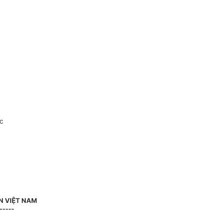
c
N VIỆT NAM
-----