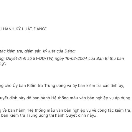
HI HÀNH KỶ LUẬT ĐẢNG”
c kiểm tra, giám sát, kỷ luật của Đảng;
ng; Quyết định số 91-QĐ/TW, ngày 16-02-2004 của Ban Bí thư ban
ng
”
;
ng cho
Ủy
ban Kiểm tra Trung ương và ủy ban kiểm tra các tỉnh ủy,
uyết định này đ
ể
ban hành Hệ thống mẫu văn bản nghiệp vụ áp dụng
 về ban hành “Hệ thống mẫu văn bản nghiệp vụ về công tác kiểm tra,
y ban Kiểm tra Trung ương thi
hành Quyết định n
à
y./.