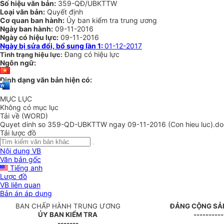
Số hiệu văn bản:
359-QĐ/UBKTTW
Loại văn bản:
Quyết định
Cơ quan ban hành:
Ủy ban kiểm tra trung ương
Ngày ban hành:
09-11-2016
Ngày có hiệu lực:
09-11-2016
Ngày bị sửa đổi, bổ sung lần 1:
01-12-2017
Đang có hiệu lực
Tình trạng hiệu lực:
Ngôn ngữ:
Định dạng văn bản hiện có:
MỤC LỤC
Không có mục lục
Tải về (WORD)
Quyet dinh so 359-QD-UBKTTW ngay 09-11-2016 (Con hieu luc).do
Tải lược đồ
Nội dung VB
Văn bản gốc
Tiếng anh
Lược đồ
VB liên quan
Bản án áp dụng
BAN CHẤP HÀNH TRUNG ƯƠNG
ĐẢNG CỘNG SẢ
ỦY BAN KIỂM TRA
----------
-------