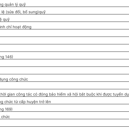
ng quản lý quỹ
 lệ (sửa đổi, bổ sung)quỹ
lệ quỹ
ình chỉ hoạt động
ang 146)
 dụng công chức
thời gian công tác có đóng bảo hiểm xã hội bắt buộc khi được tuyển d
g chức từ cấp huyện trở lên
ng 169)
n chức