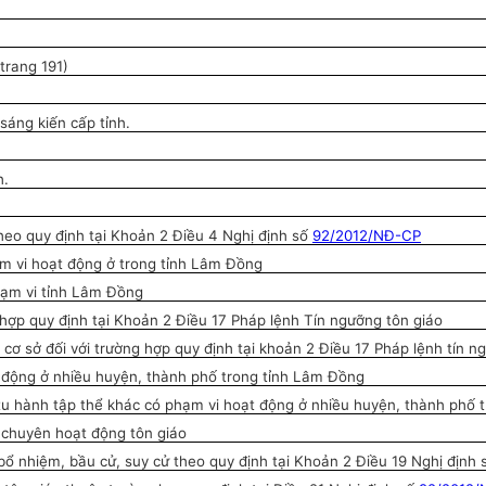
trang 191)
 sáng ki
ế
n c
ấ
p tỉnh.
h.
heo quy định tại Khoản 2 Đi
ề
u 4 Nghị định số
92/2012/NĐ-CP
ạm vi hoạt động ở trong tỉnh Lâm Đồng
hạm vi tỉnh Lâm Đồng
g hợp quy định tại Khoản 2 Điều 17 Pháp lệnh Tín ngưỡng tôn giáo
 cơ sở đối với trường h
ợ
p quy định tại khoản 2 Điều 17 Pháp lệnh tín n
t động ở nhiều huyện, thành phố trong tỉnh Lâm Đồng
 tu hành tập thể khác có phạm vi hoạt động ở nhiều huyện, thành phố
 chuyên hoạt động tôn giáo
ổ nhiệm, bầu cử, suy cử theo quy định tại Khoản 2 Điều 19 Nghị định