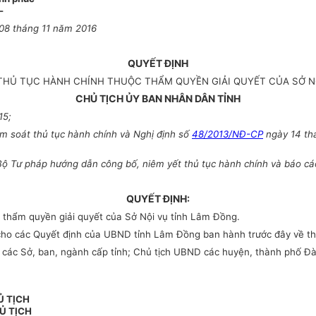
-
08
tháng
11
năm
2016
QUYẾT ĐỊNH
 THỦ TỤC HÀNH CHÍNH THUỘC THẨM QUYỀN GIẢI QUYẾT CỦA SỞ N
CHỦ TỊCH ỦY BAN NHÂN DÂN TỈNH
15;
m soát thủ tục hành chính và Nghị định số
48/2013/NĐ-CP
ngày 14 thá
 Tư pháp hướng dẫn công bố, niêm yết thủ tục hành chính và báo cáo v
QUYẾT ĐỊNH:
 thẩm quyền giải quyết của Sở Nội vụ tỉnh Lâm Đồng.
ế cho các Quyết định của UBND tỉnh Lâm Đồng ban hành trước đây về th
ác Sở, ban, ngành cấp tỉnh; Chủ tịch UBND các huyện, thành phố Đà L
Ủ TỊCH
Ủ TỊCH