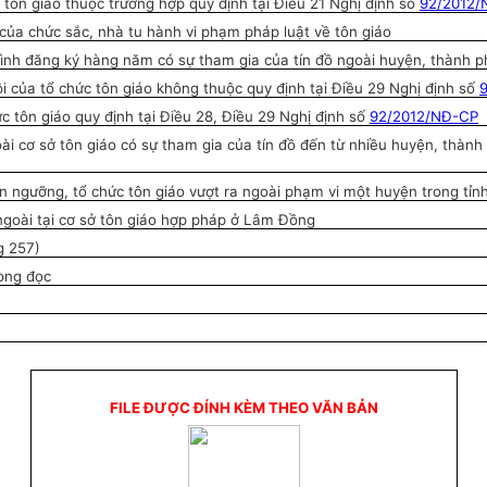
tôn giáo thuộc trường hợp quy định tại Điều 21 Nghị định số
92/2012/
của chức sắc, nhà tu hành vi phạm pháp luật về tôn giáo
rình đăng ký hàng năm có sự tham gia của tín đồ ngoài huyện, thành 
ội của tổ chức tôn giáo không thuộc quy định tại Điều 29 Nghị định số
c tôn giáo quy định tại Điều 28, Điều 29 Nghị định s
ố
92/2012/NĐ-CP
oài cơ sở tôn giáo có sự tham gia của tín đồ đến từ nhiều huyện, thàn
ín ngưỡng, tổ chức tôn giáo vượt ra ngoài phạm vi một huyện trong tỉ
ngoài tại cơ sở tôn giáo hợp pháp ở Lâm Đồng
g 257)
hòng đọc
FILE ĐƯỢC ĐÍNH KÈM THEO VĂN BẢN