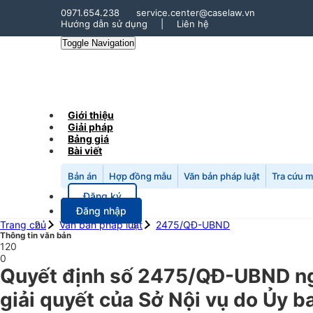
0971.654.238
service.center@caselaw.vn
Hướng dẫn sử dụng
|
Liên hệ
Toggle Navigation
Giới thiệu
Giải pháp
Bảng giá
Bài viết
Bản án
Hợp đồng mẫu
Văn bản pháp luật
Tra cứu 
Đăng ký
Đăng nhập
Trang chủ
Văn bản pháp luật
2475/QĐ-UBND
Thông tin văn bản
120
0
Quyết định số 2475/QĐ-UBND ngà
giải quyết của Sở Nội vụ do Ủy 