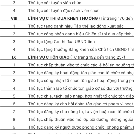
3
Thủ tục xét tuyển viên chức
4
Thủ tục xét tuyển đặc cách viên chức
VIII
LĨNH VỰC THI ĐUA KHEN THƯỞNG
(Từ trang 170 đến 
1
Thủ tục tặng danh hiệu Tập thể lao động xuất sắc
2
Thủ tục công nhận danh hiệu Chi
ế
n sĩ thi đua c
ấ
p tỉnh,
3
Thủ tục tặng Cờ thi đua UBND tỉnh
4
Thủ tục tặng thưởng B
ằ
ng khen của Chủ tịch UBND tỉn
IX
LĨNH VỰC TÔN GIÁO
(Từ trang 192 đến trang 257)
1
Thủ tục chấp thuận việc tổ chức các lễ hội tín ngưỡng t
2
Thủ tục đăng ký hoạt động tôn giáo cho tổ chức có ph
3
Thủ tục công nhận tổ chức tôn giáo hoạt động trong p
4
Thủ tục thành lập tổ chức tôn giáo cơ sở đối với trườn
5
Thủ tục chia, tách, sáp nhập, h
ợ
p nhất tổ chức tôn giáo
6
Thủ tục đ
ă
ng ký cho hội đoàn tôn giáo có phạm vi hoạ
7
Thủ tục đăng ký cho dòng tu, tu viện hoặc các tổ chức
8
Thủ tục chấp thuận việc mở lớp bồi dưỡng những người
9
Thủ tục đăng ký người được phong chức, phong phẩm, b