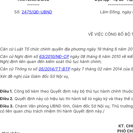
-------
--------------
Số:
2475/QĐ-UBND
Lâm Đồng
, ngày
VỀ VIỆC CÔNG BỐ BỘ
Căn cứ Luật Tổ chức chính quyền địa phương ngày 19 tháng 6 năm 20
Căn cứ Nghị định số
63/2010/NĐ-CP
ngày 08 tháng 6 năm 2010 về kiể
Nghị định liên quan đến kiểm soát thủ tục hành chính;
Căn cứ Thông tư số
05/2014/TT-BTP
ngày 7 tháng 02 năm 2014 của Bộ
Xét đề nghị của Giám đốc Sở Nội vụ,
Điều 1.
Công bố kèm theo Quyết định này bộ thủ tục hành chính thuộc
Điều 2.
Quyết định này có hiệu lực thi hành kể từ ngày ký và thay th
Điều 3.
Chánh Văn phòng UBND tỉnh, Giám đốc Sở Nội vụ; Thủ trưởng c
có liên quan chịu trách nhiệm thi hành Quyết định này./
KT. CH
PHÓ CH