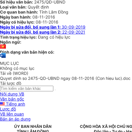
Số hiệu văn bản:
2475/QĐ-UBND
Loại văn bản:
Quyết định
Cơ quan ban hành:
Tỉnh Lâm Đồng
Ngày ban hành:
08-11-2016
Ngày có hiệu lực:
08-11-2016
Ngày bị sửa đổi, bổ sung lần 1:
30-09-2019
Ngày bị sửa đổi, bổ sung lần 2:
22-09-2021
Đang có hiệu lực
Tình trạng hiệu lực:
Ngôn ngữ:
Định dạng văn bản hiện có:
MỤC LỤC
Không có mục lục
Tải về (WORD)
Quyet dinh so 2475-QD-UBND ngay 08-11-2016 (Con hieu luc).doc
Tải lược đồ
Nội dung VB
Văn bản gốc
Tiếng anh
Lược đồ
VB liên quan
Bản án áp dụng
ỦY BAN NHÂN DÂN
CỘNG HÒA XÃ HỘI CHỦ NG
TỈNH LÂM ĐỒNG
Độc lập - Tự do - H