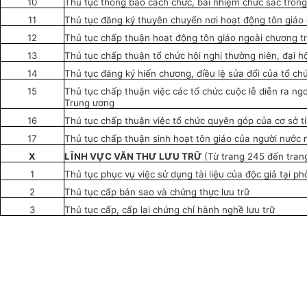
10
Thủ tục thông báo cách chức, bãi nhiệm chức sắc trong 
11
Thủ tục đăng ký thuyên chuyển nơi hoạt động tôn giáo 
12
Thủ tục chấp thuận hoạt động tôn giáo ngoài chương t
13
Thủ tục chấp thuận tổ chức hội nghị thường niên, đại h
14
Thủ tục đăng ký hiến chương, điều lệ sửa đổi của tổ chứ
15
Thủ tục chấp thuận việc các tổ chức cuộc lễ diễn ra ng
Trung ương
16
Thủ tục chấp thuận việc tổ chức quyên góp của cơ sở t
17
Thủ tục chấp thuận sinh hoạt tôn giáo của người nước 
X
LĨNH VỰC VĂN THƯ LƯU TRỮ
(Từ trang 245 đến tran
1
Thủ tục phục vụ việc sử dụng tài liệu của độc giả tại p
2
Thủ tục cấp bản sao và chứng thực lưu trữ
3
Thủ tục cấp, cấp lại chứng chỉ hành nghề lưu trữ