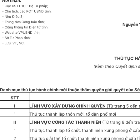
Nơi nhận:
- Cục KSTTHC - Bộ Tư pháp;
- Chủ tịch, các PCT UBND tỉnh;
- Như Điều 3;
- Trung tâm Công báo tỉnh;
Nguyễn 
- Cổng thông tin Điện tử tỉnh;
- Website VPUBND tỉnh;
- Sở Tư Pháp tỉnh;
- Lưu: VT, NC.
THỦ TỤC H
(Kèm theo Quyết định 
Danh mục thủ tục hành chính mới thuộc th
ẩ
m quyền giải quyết của Sở
STT
I
LĨNH VỰC XÂY DỰNG CHÍNH QUYỀN
(Từ trang 5 đến 
1
Thủ tục thành lập thôn mới, tổ dân phố mới
II
LĨNH VỰC CÔNG TÁC THANH NIÊN
(Từ trang 8 đến tr
1
Thủ tục thành lập tổ chức thanh niên xung phong ở cấp
2
Thủ tục giải thể tổ chức thanh niên xung phong ở cấp t