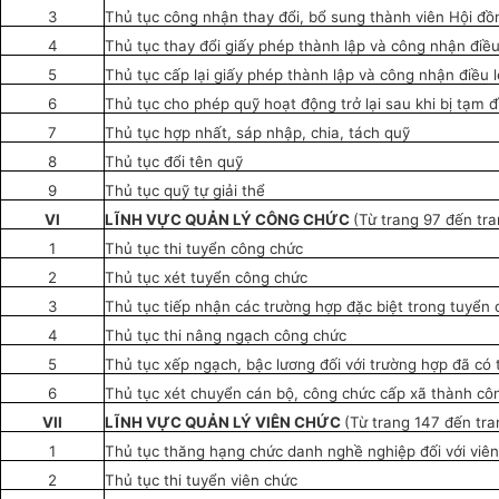
3
Thủ tục công nhận thay đ
ổ
i, bổ sung thành viên Hội đồ
4
Thủ tục thay đổi giấy phép thành lập và công nhận điều
5
Thủ tục cấp lại giấy phép thành lập và công nhận điều 
6
Thủ tục cho phép quỹ hoạt động trở lại sau khi bị tạm đ
7
Thủ tục hợp nhất, sáp nhập, chia, tách quỹ
8
Thủ tục đổi tên quỹ
9
Thủ tục quỹ tự giải th
ể
VI
LĨNH VỰC QUẢN LÝ CÔNG CHỨC
(Từ trang 97 đến tr
1
Thủ tục thi tuyển công chức
2
Thủ tục xét tuyển công chức
3
Thủ tục tiếp nhận các trường hợp đặc biệt trong tuyển
4
Thủ tục thi nâng ngạch công chức
5
Thủ tục xếp ngạch, bậc lương đối với trường hợp đã có 
6
Thủ tục xét chuyển cán bộ, công chức cấp xã thành côn
VII
LĨNH VỰC QUẢN LÝ VIÊN CHỨC
(Từ trang 147 đến tra
1
Thủ tục thăng hạng chức danh nghề nghiệp đối với viê
2
Thủ tục thi tuyển viên chức