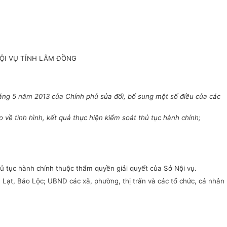
ỘI VỤ TỈNH LÂM ĐỒNG
ng 5 năm 2013 của Chính phủ sửa đổi, bổ sung một số điều của các
ề tình hình, kết quả thực hiện kiểm soát thủ tục hành chính;
ủ tục hành chính thuộc th
ẩ
m quyền giải quyết của Sở Nội vụ.
ạt, Bảo Lộc; UBND các xã, phường, thị trấn và các tổ chức, cá nhân