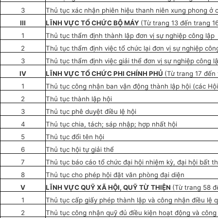
3
Thủ tục xác nhận phiên hiệu thanh niên xung phong ở c
III
LĨNH VỰC TỔ CHỨC BỘ MÁY
(Từ trang 13 đến trang 1
1
Thủ tục thẩm định thành lập đơn vị sự nghiệp công lập
2
Thủ tục thẩm định việc tổ chức lại đơn vị sự nghiệp côn
3
Thủ tục thẩm định việc giải thể đơn vị sự nghiệp công l
IV
LĨNH VỰC TỔ CHỨC PHI CHÍNH PHỦ
(Từ trang 17 đến 
1
Thủ tục công nhận ban vận động thành lập hội (các Hội
2
Thủ tục thành lập hội
3
Thủ tục phê duyệt điều lệ hội
4
Thủ tục chia, tách; sáp nhập; hợp nhất hội
5
Thủ tục đổi tên hội
6
Thủ tục hội tự giải thể
7
Thủ tục báo cáo tổ chức đại hội nhiệm kỳ, đại hội bất t
8
Thủ tục cho phép hội đặt văn phòng đại diện
V
LĨNH VỰC QUỸ X
Ã
HỘI, QUỸ TỪ THIỆN
(Từ trang 58 đ
1
Thủ tục cấp giấy phép thành lập và công nhận điều lệ 
2
Thủ tục công nhận quỹ đủ điều kiện hoạt động và công