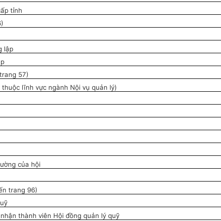
ấp tỉnh
6)
g lập
ập
trang 57)
 thuộc lĩnh vực ngành Nội vụ quản lý)
hường của hội
ến trang 96)
quỹ
 nhận thành viên Hội đồng quản lý quỹ