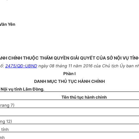
Văn Yên
ÀNH CHÍNH THUỘC THẨM QUYỀN GIẢI QUYẾT CỦA SỞ NỘI VỤ TỈN
số:
2475/QĐ-UBND
ngày 08 tháng 11 năm 2016 của Chủ tịch Ủy ban n
Phần I
DANH MỤC THỦ TỤC HÀNH CHÍNH
 Nội vụ tỉnh Lâm Đồng.
Tên thủ t
ụ
c hành chính
trang 7)
ang 12)
 tỉnh
ỉnh