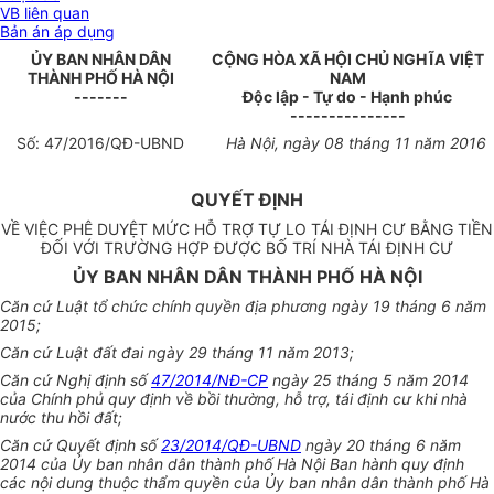
VB liên quan
Bản án áp dụng
ỦY BAN NHÂN DÂN
CỘNG HÒA XÃ HỘI CHỦ NGHĨA VIỆT
THÀNH PHỐ HÀ NỘ
I
NAM
-------
Độc lập - Tự do - Hạnh phúc
---------------
Số:
47
/2016/QĐ-UBND
Hà Nội, ngày 08 tháng
11
năm 2016
QUYẾT ĐỊNH
VỀ VIỆC PHÊ DUYỆT MỨC HỖ TRỢ TỰ LO TÁI ĐỊNH CƯ BẰNG TIỀN
ĐỐI VỚI TRƯỜNG HỢP ĐƯỢC BỐ TRÍ NHÀ TÁI ĐỊNH CƯ
ỦY BAN NHÂN DÂN THÀNH PHỐ HÀ NỘI
Căn cứ Luật tổ chức chính quyền địa phương ngày 19 tháng 6 năm
2015;
Căn cứ Luật
đất
đai ngày 29 tháng 11 năm 2013;
Căn cứ Nghị định số
47/2014/NĐ-CP
ngày 25 tháng 5 năm 2014
của Chính phủ quy định về bồi thường, hỗ trợ, tái định cư kh
i
nhà
nước thu h
ồ
i đất;
Căn cứ Quyết định số
23/2014/QĐ-UBND
ngày 20 tháng 6 năm
2014 của Ủy ban nhân dân thành phố Hà Nội Ban hành quy định
các nội dung thuộc thẩm quyền của Ủy ban nhân dân thành phố Hà