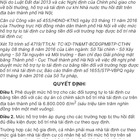
Nội do Luật Đất đai 2013 và các Nghị định của Chính phủ giao cho
về bồi thường, h
ỗ
trợ và tái định cư khi Nhà nước thu hồi đất trên
địa bàn thành phố Hà Nội;
Căn cứ Công văn số 455/HĐND-KTNS ngày 03 tháng 11 năm 2016
của Thường trực Hội đồng nhân dân thành phố Hà Nội về việc mức
hỗ trợ tự lo tái định cư bằng tiền đối với trường hợp được b
ố t
rí nhà
tái định cư;
Xét Tờ trình s
ố
4719/TTrLN: TC-XD-TN&MT-BCĐGPMBTP-CTHN
ngày 08 tháng 8 năm 2016 của Liên ngành: Sở Tài chính - Sở Xây
dựng - Sở Tài nguyên và Môi trường - Ban chỉ đạo Giải phóng mặt
bằng Thành phố - Cục Thuế thành phố Hà Nội về việc đề nghị phê
duyệt mức h
ỗ
trợ tự lo tái định cư bằng tiền đối với trường hợp được
b
ố
trí nhà tái định cư; Báo cáo thẩm định số 1655/STP-VBPQ ngày
01 tháng 9 năm 2016 của Sở Tư pháp,
QUYẾT ĐỊNH:
Điều 1.
Phê duyệt mức hỗ trợ cho các đối tượng tự lo tái định cư
bằng tiền đối với các dự án có chính sách bố trí nhà tái định cư trên
2
địa bàn thành phố là 6.800.000 đ/m
(
sáu triệu tám trăm nghìn
đồng trên một mét vuông).
Điều 2.
Mức hỗ trợ trên áp dụng cho các trường hợp bị thu hồi đất
đủ điều kiện được bố trí nhà tái định cư theo quy định.
Trường h
ợ
p các hộ gia đình, cá nhân phải mua nhà tái định cư theo
mức giá bán nhà tái định cư có nhân hệ số thì mức hỗ trợ trên sẽ