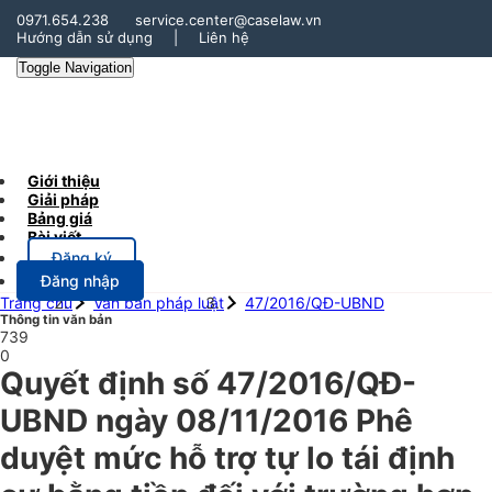
0971.654.238
service.center@caselaw.vn
Hướng dẫn sử dụng
|
Liên hệ
Toggle Navigation
Giới thiệu
Giải pháp
Bảng giá
Bài viết
Đăng ký
Đăng nhập
Trang chủ
Văn bản pháp luật
47/2016/QĐ-UBND
Thông tin văn bản
739
0
Quyết định số 47/2016/QĐ-
UBND ngày 08/11/2016 Phê
duyệt mức hỗ trợ tự lo tái định