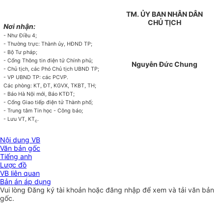
TM. ỦY BAN NHÂN DÂN
CHỦ TỊCH
Nơi nhận:
- Như Điều 4;
- Thường trực: Thành ủy, HĐND TP;
- Bộ Tư pháp;
- Cổng Thông tin điện tử Chính phủ;
Nguyễn Đức Chung
- Chủ tịch, các Phó Chủ tịch UBND TP;
- VP UBND TP: các PCVP.
Các phòng: KT, ĐT, KGVX, TKBT, TH;
- Báo Hà Nội mới, Báo KTĐT;
- Cổng Giao tiếp điện tử Thành phố;
- Trung tâm Tin học - Công báo;
- Lưu VT, KT
.
c
Nội dung VB
Văn bản gốc
Tiếng anh
Lược đồ
VB liên quan
Bản án áp dụng
Vui lòng
Đăng ký
tài khoản hoặc
đăng nhập
để xem và tải văn bản
gốc.