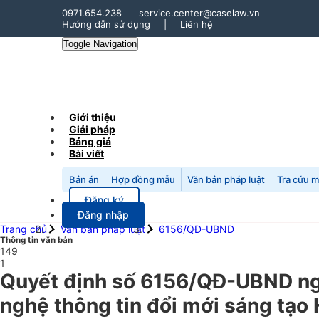
0971.654.238
service.center@caselaw.vn
Hướng dẫn sử dụng
|
Liên hệ
Toggle Navigation
Giới thiệu
Giải pháp
Bảng giá
Bài viết
Bản án
Hợp đồng mẫu
Văn bản pháp luật
Tra cứu 
Đăng ký
Đăng nhập
Trang chủ
Văn bản pháp luật
6156/QĐ-UBND
Thông tin văn bản
149
1
Quyết định số 6156/QĐ-UBND ng
nghệ thông tin đổi mới sáng tạo