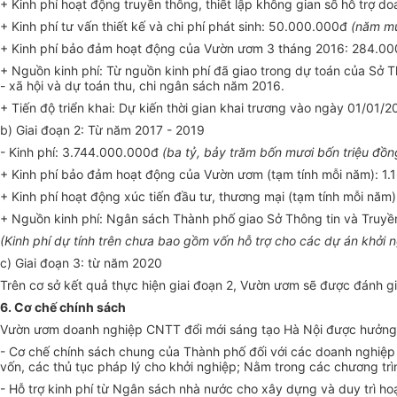
+ Kinh phí hoạt động truyền thông, thiết lập không gian số hỗ trợ
+ Kinh phí tư vấn thiết kế và chi phí phát sinh: 50.000.000đ
(năm mư
+ Kinh phí bảo đảm hoạt động của Vườn ươm 3 tháng 2016: 284.0
0
+ Nguồn kinh phí: Từ nguồn kinh phí đã giao trong dự toán của Sở 
- xã hội và dự toán thu, chi ngân sách năm 2016.
+ Tiến độ triển khai: Dự kiến thời gian khai trương vào ngày 01/01/2
b) Giai đoạn 2: Từ năm 2017 - 20
1
9
- Kinh phí: 3.744.000.000đ
(ba tỷ, bảy trăm bốn mươi bốn triệu đồn
+ Kinh phí bảo đảm hoạt động của Vườn ươm (tạm tính mỗi năm): 1.
+ Kinh phí hoạt động xúc tiến đầu tư, thương mại (tạm tính mỗi năm)
+ Nguồn kinh phí: Ngân sách
Thành phố
giao Sở Thông tin và Truy
(Kinh phí dự t
í
nh trên chưa bao gồm vốn hỗ trợ cho các dự án khởi n
c) Giai đoạn 3: từ năm 2020
Trên cơ sở kết quả thực hiện giai đoạn 2, Vườn ươm sẽ được đánh g
6. C
ơ
chế chính sách
Vườn ươm doanh nghiệp CNTT đổi mới sáng tạo Hà Nội được hưởng cá
- Cơ chế chính sách chung của Thành phố đối với các doanh nghiệp k
vốn, các thủ tục pháp lý cho khởi nghiệp; Nằm trong các chương trì
- Hỗ trợ kinh phí từ Ngân sách nhà nước cho xây dựng và duy trì 