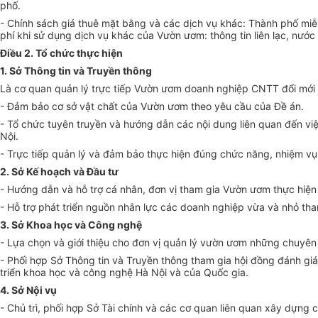
phố.
- Chính sách giá thuê mặt bằng và các dịch vụ khác: Thành phố miễ
phí khi sử dụng dịch vụ khác của Vườn ươm: thông tin liên lạc, nước 
Điều 2. Tổ chức thực hiện
1. S
ở
Thông tin và Truyền thông
Là cơ quan quản lý trực tiếp Vườn ươm doanh nghiệp CNTT đổi mới 
- Đảm bảo cơ sở vật chất của Vườn ươm theo yêu cầu của Đề án.
- Tổ chức tuyên truyền và hướng dẫn các nội dung liên quan đến việ
Nội.
- Trực tiếp quản lý và đảm bảo thực hiện đúng chức năng, nhiệm v
2. Sở
Kế hoạch
và Đầu tư
- Hướng dẫn và hỗ trợ cá nhân, đơn vị tham gia Vườn ươm thực hiện 
- Hỗ trợ phát
triển
nguồn nhân lực các doanh nghiệp vừa và nhỏ tham 
3. S
ở
Khoa học và Công nghệ
- Lựa chọn và giới thiệu cho đơn vị quản lý vườn ươm những chuyên 
- Phối hợp Sở Thông tin và Truyền thông tham gia hội đồng đánh gi
triển khoa học và công nghệ Hà Nội và của Quốc gia.
4. S
ở
N
ộ
i v
ụ
- Chủ trì, phối hợp Sở Tài chính và các cơ quan liên quan xây dựng