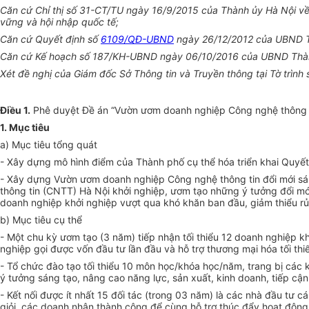
Căn cứ Chỉ thị số 31-CT/TU ngày 16/9/2015 của Thành ủy Hà Nội v
vững và hội nhập quốc tế
;
Căn cứ Quyết định số
6109/QĐ-UBND
ngày 26/12/2012 của UBND Th
Căn cứ Kế hoạch s
ố
187/KH-UBND ngày 06/10/2016 của
UBND
Thàn
Xét đề nghị của Giám đ
ố
c Sở Thông tin và Truyền thông tại Tờ trìn
Điều 1.
Phê duyệt Đề án “Vườn ươm doanh nghiệp Công ng
hệ thông 
1. M
ụ
c tiêu
a) Mục tiêu tổng quát
- Xây dựng mô hình điểm của Thành phố cụ thể hóa triển khai Quyết
- Xây dựng Vườn ươm doanh nghiệp Công ng
hệ thông tin
đ
ổ
i mới s
thông tin
(CNTT) Hà Nội khởi nghiệp, ươm tạo những ý tưởng đ
ổ
i m
doanh nghiệp khởi nghiệp vượt qua khó khăn ban đầu, giảm thi
ể
u rủ
b) Mục tiêu cụ thể
- Một chu kỳ ươm tạo (3 năm) tiếp nhận tối thi
ể
u 12 doanh nghiệp kh
nghiệp gọi được vốn đầu tư lần đầu và hỗ trợ thương mại
hóa
tối thi
- Tổ chức đào tạo tối thiểu 10 môn học/k
hóa
học/năm, trang bị các k
ý tưởng sáng tạo, nâng cao năng lực, sản xuất, kinh doanh, tiếp cậ
- K
ế
t nối được ít nhất 15 đối tác (trong 03 năm) là các nhà đầu tư
giỏi, các doanh nhân thành công để cùng hỗ trợ thúc đẩy hoạt độn