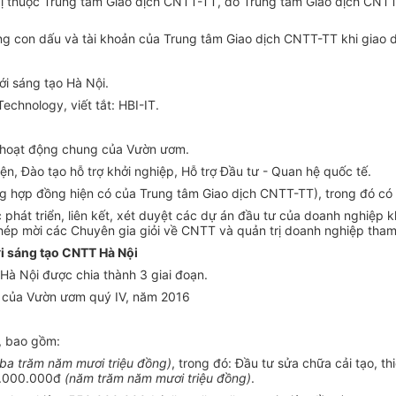
 thuộc Trung tâm Giao dịch CNTT-TT, do Trung tâm Giao dịch CNTT-T
 con dấu và tài khoản của Trung tâm Giao dịch CNTT-TT khi giao d
ới sáng tạo Hà Nội.
Technology, viết tắt: HBI-IT.
h hoạt động chung của Vườn ươm.
n, Đào tạo hỗ trợ khởi nghiệp, Hỗ trợ Đầu tư - Quan hệ quốc tế.
ộng hợp đồng hiện có của Trung tâm Giao dịch CNTT-TT), trong đó c
át triển, liên kết, xét duyệt các dự án đầu tư của doanh nghiệp khở
p mời các Chuyên gia giỏi về CNTT và quản trị doanh nghiệp tham 
i sáng tạo CNTT Hà Nội
à Nội được chia thành 3 giai đoạn.
ng của Vườn ươm quý IV, năm 2016
, bao gồm:
, ba trăm năm mươi triệu đồng)
, trong đó: Đầu tư sửa chữa cải tạo, t
50.000.000đ
(năm trăm năm mươi triệu đồng)
.