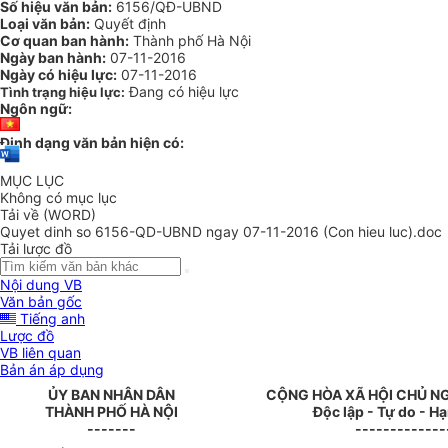
Số hiệu văn bản:
6156/QĐ-UBND
Loại văn bản:
Quyết định
Cơ quan ban hành:
Thành phố Hà Nội
Ngày ban hành:
07-11-2016
Ngày có hiệu lực:
07-11-2016
Đang có hiệu lực
Tình trạng hiệu lực:
Ngôn ngữ:
Định dạng văn bản hiện có:
MỤC LỤC
Không có mục lục
Tải về (WORD)
Quyet dinh so 6156-QD-UBND ngay 07-11-2016 (Con hieu luc).doc
Tải lược đồ
Nội dung VB
Văn bản gốc
Tiếng anh
Lược đồ
VB liên quan
Bản án áp dụng
ỦY BAN NHÂN DÂN
CỘNG HÒA XÃ HỘI CHỦ N
THÀNH PHỐ HÀ NỘI
Độc lập - Tự do - H
-------
-------------