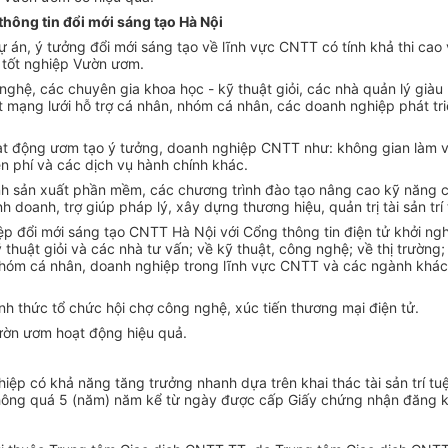
thông tin
đổi m
ớ
i sáng tạo Hà Nội
ự án, ý tưởng đ
ổ
i mới sáng tạo về lĩnh vực CNTT có tính khả thi ca
 tốt nghiệp Vườn ươm.
ghệ, các chuyên gia khoa học - kỹ thuật giỏi, các nhà quản lý giàu
t mạng lưới hỗ trợ cá nhân, nhóm cá nhân, các doanh nghiệp phát tri
oạt động ươm tạo ý tưởng, doanh nghiệp CNTT như: không gian làm việ
ễn phí và các dịch vụ hành chính khác.
nh sản xuất phần mềm, các chương trình đào tạo nâng cao kỹ năng 
 doanh, trợ giúp pháp lý, xây dựng thương hiệu, quản trị tài sản trí
iệp đổi mới sáng tạo CNTT Hà Nội với
C
ổng thông tin điện tử khởi n
ỹ
thuật giỏi và các nhà tư vấn; về kỹ thuật, công nghệ; về thị trường
, nhóm cá nhân, doanh nghiệp trong lĩnh vực CNTT và các ngành khác 
 thức tổ chức hội chợ công nghệ, xúc tiến thương mại điện tử.
ờn ươm hoạt động hiệu quả.
ệp có khả năng tăng trưởng nhanh dựa trên khai thác tài sản trí tu
không quá 5 (năm) năm kể từ ngày được cấp Giấy chứng nhận đăng k