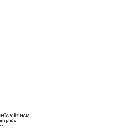
GHĨA VIỆT NAM
ạnh phúc
--