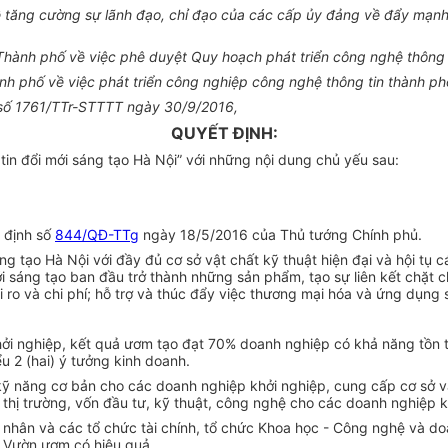
ề tăng cường sự lãnh đạo, chỉ đạo của các cấp ủy đảng về đẩy mạ
ành phố về việc phê duyệt Quy hoạch phát triển công ng
hệ thông 
h phố về việc phát triển công nghiệp công ng
hệ thông tin
thành ph
h số 1761/TTr-STTTT ngày 30/9/2016,
QUYẾT ĐỊNH:
tin
đổi mới sáng tạo Hà Nội” với những nội dung chủ yếu sau:
 định số
844/QĐ-TTg
ngày 18/5/2016 của Thủ tướng Chính phủ.
áng tạo Hà Nội với đầy đủ cơ sở vật chất kỹ thuật hiện đại và hội tụ
ới sáng tạo ban đầu trở thành những sản phẩm, tạo sự liên kết chặt 
i ro và chi phí; hỗ trợ và thúc đ
ẩ
y việc thương mại hóa và ứng dụng s
ởi nghiệp, kết quả ươm tạo đạt 70% doanh nghiệp có khả năng tồn t
ểu 2 (hai) ý tưởng kinh doanh.
ỹ năng cơ bản cho các doanh nghiệp khởi nghiệp, cung cấp cơ sở vậ
n thị trường, vốn đầu tư, kỹ thuật, công nghệ cho các doanh nghiệp 
 cá nhân và các tổ chức tài chính, tổ chức Khoa học - Công nghệ và 
g Vườn ươm có hiệu quả.