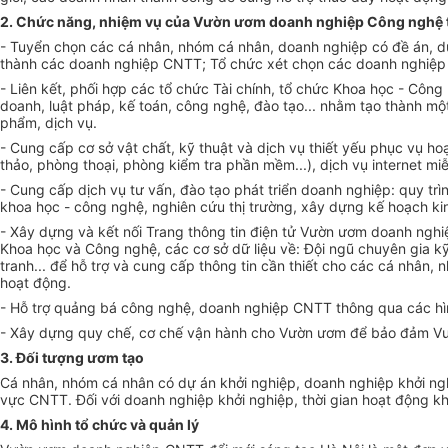
2. Chức năng, nhiệm vụ của V
ườ
n
ươm
doanh nghiệp Công ng
hệ 
- Tuyển chọn các cá nhân, nhóm cá nhân, doanh nghiệp có đề án, d
thành các doanh nghiệp CNTT;
Tổ chức
xét chọn các doanh nghiệp
- Liên kết, ph
ố
i hợp các
tổ chức
Tài chính,
tổ chức
Khoa học - Công n
doanh, luật pháp, kế toán, công nghệ, đào tạo... nhằm tạo thành mộ
phẩm, dịch vụ.
- Cung cấp cơ sở vật chất, kỹ thuật và dịch vụ thiết yếu phục vụ h
thảo, phòng thoại, phòng
kiểm tra
phần mềm...), dịch vụ internet mi
- Cung cấp dịch vụ tư vấn, đào tạo phát
triển
doanh nghiệp: quy trì
khoa học - công nghệ, nghiên cứu thị trường, xây dựng kế hoạch kinh
- Xây dựng và kết nối Trang thông tin điện tử Vườn ươm doanh ngh
Khoa học và Công nghệ, các cơ sở dữ liệu về: Đội ngũ chuyên gia k
tranh... để hỗ trợ và cung cấp thông tin cần thiết cho các cá nhân
hoạt động.
- Hỗ trợ quảng bá công nghệ, doanh nghiệp CNTT thông qua các hình
- Xây dựng quy chế, cơ chế vận hành cho Vườn ươm để bảo đảm Vư
3. Đối t
ượ
ng
ươ
m tạo
Cá nhân, nhóm cá nhân có dự án khởi nghiệp, doanh nghiệp khởi nghi
vực CNTT. Đối với doanh nghiệp khởi nghiệp, thời gian hoạt động 
4. Mô hình tổ chức và quản lý