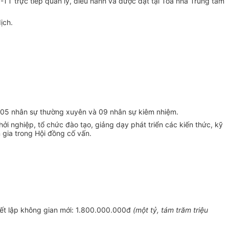
T trực tiếp quản lý, điều hành và được đặt tại Tòa nhà Trung tâm
ịch.
ó 05 nhân sự thường xuyên và 09 nhân sự kiêm nhiệm.
i nghiệp, tổ chức đào tạo, giảng dạy phát triển các kiến thức, kỹ
gia trong Hội đồng cố vấn.
hiết lập không gian mới: 1.800.000.000đ
(một tỷ, tám trăm triệu