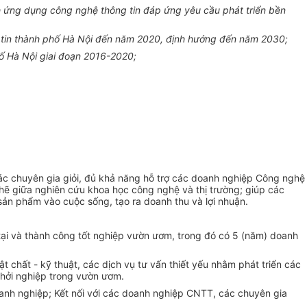
nh ứng dụng công ng
hệ thông tin
đáp ứng yêu cầu phát
triển
bền
tin
thành phố Hà Nội đến năm 2020, định hướng đến năm 2030;
ố
Hà Nội giai đoạn 2016-2020;
 các chuyên gia giỏi, đủ khả năng hỗ trợ các doanh nghiệp Công ng
hệ
chẽ giữa nghiên cứu khoa học công nghệ và thị trường; giúp các
ản phẩm vào cuộc sống, tạo ra doanh thu và lợi nhuận.
ại và thành công tốt nghiệp vườn ươm, trong đó có 5 (năm) doanh
t chất - kỹ thuật, các dịch vụ tư vấn thiết yếu nhằm phát
triển
các
khởi nghiệp trong vườn ươm.
doanh nghiệp; Kết nối với các doanh nghiệp CNTT, các chuyên gia