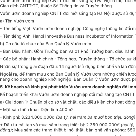
Vườn ươm doanh nghiệp CNTT đổi mới sáng tạo Hà Nội là một đơn vị
Giao dịch CNTT-TT, thuộc Sở Thông tin và Truyền thông.
Vườn ươm doanh nghiệp CNTT đổi mới sáng tạo Hà Nội được sử dụng
a) Tên Vườn ươm
- Tên tiếng Việt: Vườn ươm doanh nghiệp Công nghệ thông tin đổi m
- Tên tiếng Anh: Hanoi Innovative Business Incubator of In
fo
rmation 
b) Cơ cấu tổ chức của Ban Quản lý Vườn ươm
- Ban Điều hành: Gồm Trưởng ban và 01 Phó Trưởng ban, điều hàn
- Các bộ phận: Hành chính - Tổng hợp, Truyền thông - Tổ chức sự kiệ
Nhân sự trong giai đoạn đầu: 14 người (sử dụng biên chế và lao đ
Ngoài ra, để tham mưu cho Ban Quản lý Vườn ươm những chiến lược ph
năng cho doanh nghiệp khởi nghiệp, Ban Quản lý Vườn ươm được phé
5. Kế hoạch và kinh phí phát triển V
ườ
n ươm doanh nghiệp đổi mớ
Kế hoạch
triển khai Vườn ươm doanh nghiệp đổi mới sáng tạo CNTT H
a) Giai đoạn 1: Chuẩn bị cơ sở vật chất, các điều kiện cho hoạt độ
- Mặt sàn triển khai: Diện tích 400m2.
- Kinh phí: 3.234.000.000đ
(ba tỷ, hai trăm ba mươi b
ố
n triệu đồng)
+ Đầu tư cải tạo và mua sắm trang thiết bị: 2.350.000.000đ
(hai tỷ
đồng)
; Mua sắm các trang thi
ế
t bị nội thất, bàn ghế văn phòng: 5