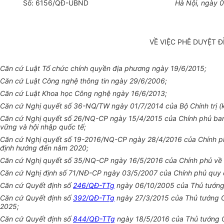
Số:
6156
/QĐ-UBND
Hà Nội, ngày
0
VỀ VIỆC PHÊ DUYỆT 
Căn cứ Luật
Tổ chức
chính quyền địa phương ngày 19/6/2015;
Căn cứ Luật Công ng
hệ thông tin
ngày 29/6/2006;
Căn cứ Luật Khoa học Công nghệ ngày 16/6/2013;
Căn cứ Nghị quyết số 36-NQ/TW ngày 01/7/2014 của Bộ Chính trị (
Căn cứ Nghị quyết số 26/NQ-CP ngày 15/4/2015 của Chính phủ ban
vững và hội nhập quốc tế;
Căn cứ Nghị quyết số 19-2016/NQ-CP ngày 28/4/2016 của Chính phủ 
định hướng đến năm 2020;
Căn cứ Nghị quyết số 35/NQ-CP ngày 16/5/2016 của Chính phủ về 
Căn cứ Nghị định số 71/NĐ-CP ngày 03/5/2007 của Chính phủ quy đị
Căn cứ Quyết định số
246/QĐ-TTg
ngày 06/10/2005 của Thủ tướng C
Căn cứ Quyết định số
392/QĐ-TTg
ngày 27/3/2015 của Thủ tướng Ch
2025;
Căn cứ Quyết định số
844/QĐ-TTg
ngày 18/5/2016 của Thủ tướng C