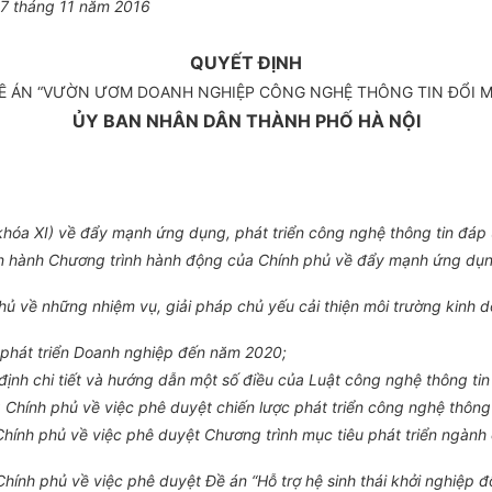
7
tháng
11
năm 2016
QUYẾT ĐỊNH
ĐỀ ÁN “VƯỜN ƯƠM DOANH NGHIỆP CÔNG NGHỆ THÔNG TIN ĐỔI M
ỦY BAN NHÂN DÂN THÀNH PHỐ HÀ NỘI
k
hóa
XI) về đẩy mạnh ứng dụng, phát triển công ng
hệ thông tin
đáp 
 hành Chương trình hành động của Chính phủ về đẩy mạnh ứng dụng
về những nhiệm vụ, giải pháp chủ yếu cải thiện môi trường kinh d
phát triển Doanh nghiệp đến năm 2020;
nh chi tiết và hướng dẫn một số điều của Luật công ng
hệ thông tin
hính phủ về việc phê duyệt chiến lược phát tri
ể
n công ng
hệ thông 
ính phủ về việc phê duyệt Chương trình mục tiêu phát triển ngành
hính phủ về việc phê duyệt
Đề án
“Hỗ trợ hệ sinh thái khởi nghiệp 