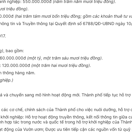
 doanh nghiệp: 550.000.000đ
(năm trăm năm mươi triệu đồng)
.
ơi triệu đồng)
.
0
.000
đ
(hai trăm tám mươi b
ố
n triệu đồng; gồm các khoản thuê tư v
Thông tin và Truyền thông tại Quyết định số 6788/QĐ-
UBND
ngày 10/
017.
g)
, bao gồm:
160.0
00
.000đ
(một tỷ, một trăm sáu mươi triệu đồng)
.
: 120.0
00
.000đ
(một trăm hai mươi triệu đồng)
.
ền thông hàng năm.
ghiệp.)
iá và chuy
ể
n sang mô hình hoạt động mới. Thành phố tiếp tục hỗ trợ 
c cơ chế, chính sách của Thành phố cho việc nuôi dưỡng, hỗ trợ cá
hởi nghiệp: Hỗ trợ hoạt động truyền thông, kết nối thông tin giữa c
nh hợp tác trong nước và quốc tế trong hỗ trợ khởi nghiệp của Thàn
hoạt động của Vườn ươm; Được
ưu
tiên tiếp cận các nguồn vốn từ quỹ