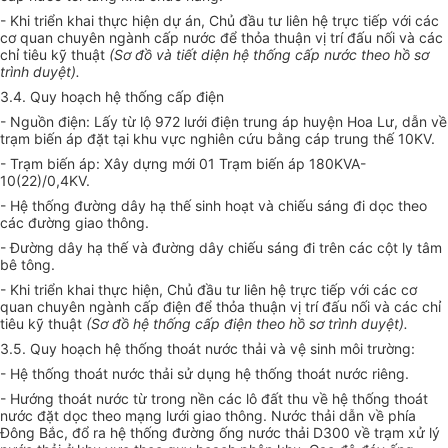
- Khi triển khai thực hiện dự án, Chủ đầu tư liên hệ trực tiếp với các
cơ quan chuyên ngành cấp nước để thỏa thuận vị trí đấu nối và các
chỉ tiêu kỹ thuật
(Sơ đồ và tiết diện hệ thống cấp nước theo hồ sơ
trình duyệt).
3.4. Quy hoạch hệ thống cấp điện
- Nguồn điện: Lấy từ lộ 972 lưới điện trung áp huyện Hoa Lư, dẫn về
trạm biến áp đặt tại khu vực nghiên cứu bằng cáp trung thế 10KV.
- Trạm biến áp: Xây dựng mới 01 Trạm biến áp 180KVA-
10(22)/0,4KV.
- Hệ thống đường dây hạ thế sinh hoạt và chiếu sáng đi dọc theo
các đường giao thông.
- Đường dây hạ thế và đường dây chiếu sáng đi trên các cột ly tâm
bê tông.
- Khi triển khai thực hiện, Chủ đầu tư liên hệ trực tiếp với các cơ
quan chuyên ngành cấp điện để thỏa thuận vị trí đấu nối và các chỉ
tiêu kỹ thuật
(Sơ đồ hệ th
ố
ng cấp điện theo hồ sơ trình duyệt).
3.5. Quy hoạch hệ thống thoát nước thải và vệ sinh môi trường:
- Hệ thống thoát nước thải sử dụng hệ thống thoát nước riêng.
- Hướng thoát nước từ trong nền các lô đất thu về hệ thống thoát
nước đặt dọc theo mạng lưới giao thông. Nước thải dẫn về phía
Đông Bắc, đổ ra hệ thống đường ống nước thải D300 về trạm xử lý