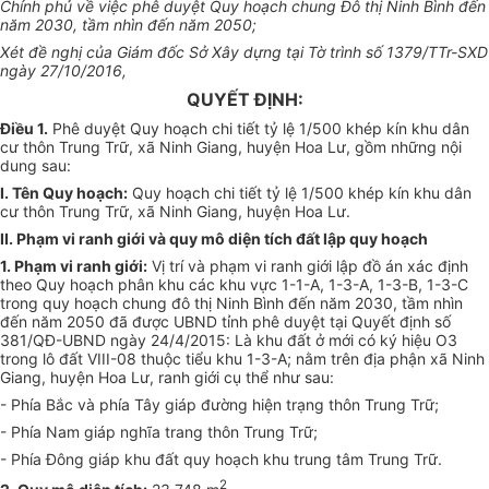
Chính phủ về việc phê duyệt Quy hoạch chung Đô thị Ninh Bình đến
năm 2030, tầm nhìn đến năm 2050;
Xét đề nghị của Giám đốc Sở Xây dựng tại Tờ trình số 1379/TTr-SXD
ngày 27/10/2016,
QUYẾT ĐỊNH:
Điều 1.
Phê duyệt Quy hoạch chi tiết tỷ lệ 1/500 khép kín khu dân
cư thôn Trung Trữ, xã Ninh Giang, huyện Hoa Lư, gồm những nội
dung sau:
I. Tên Quy hoạch:
Quy hoạch chi tiết tỷ lệ 1/500 khép kín khu dân
cư thôn Trung Trữ, xã Ninh Giang, huyện Hoa Lư.
II. Phạm vi ranh gi
ớ
i và quy mô diện tích đất lập quy hoạch
1. Phạm vi ranh gi
ớ
i:
Vị trí và phạm vi ranh giới lập đồ án xác định
theo Quy hoạch phân khu các khu vực 1-1-A, 1-3-A, 1-3-B, 1-3-C
trong quy hoạch chung đô thị Ninh Bình đến năm 2030, tầm nhìn
đến năm 2050 đã được UBND tỉnh phê duyệt tại Quyết định số
381/QĐ-
U
BND ngày 24/4/2015: Là khu đất ở mới có ký hiệu
O
3
trong lô đất VIII-08 thuộc tiểu khu 1-3-A; nằm trên địa phận xã Ninh
Giang, huyện Hoa Lư, ranh giới cụ thể như sau:
- Phía Bắc và phía Tây giáp đường hiện trạng thôn Trung Trữ;
- Phía Nam giáp nghĩa trang thôn Trung Trữ;
- Phía Đông giáp khu đất quy hoạch khu trung tâm Trung Trữ.
2