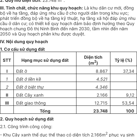
2. Quy mô diện tích:
23.748 m
.
III. Tính chất, chức năng khu quy hoạch:
Là khu dân cư mới, đồng
bộ về hạ tầng, đáp ứng nhu cầu ở cho người dân trong khu vực;
phát triển đồng bộ về hạ tầng kỹ thuật, hạ tầng xã hội đáp ứng nhu
cầu ở dân cư; có thiết kế quy hoạch đảm bảo định hướng theo Quy
hoạch chung Đô thị Ninh Bình đến năm 2030, t
ầ
m nhìn đến năm
2050 và Quy hoạch phân khu được duyệt.
IV. Nội dung quy hoạch
1. Cơ c
ấ
u sử dụng đ
ấ
t
Diện tích
STT
Hạng mục sử dụng đất
Tỷ lệ (%)
2
(m
)
I
Đất ở
8.867
37,34
1
Đất ở liền kề
4.521
2
Đất ở biệt thự
4.346
II
Đất Cây xanh
2.166
9,12
III
Đất giao thông
12.715
53,54
T
ổ
ng
23.748
100
2. Quy hoạch sử dụng đất
2.1. Công trình công cộng:
2
- Khu Cây xanh thể dục thể thao có diện tích 2.166m
phục vụ sinh