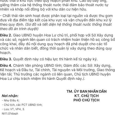
nước thải ở khu vực theo quy hoạch phân khu. Cao độ đáy ống,
giếng thăm của hệ thống thoát nước thải đảm bảo thoát nước tự
nhiên và khớp nối đồng bộ với khu dân cư hiện hữu.
- Chất thải rắn sinh hoạt được phân loại tại nguồn và được thu gom
đưa về địa điểm tập kết của khu vực và vận chuy
ể
n đến khu xử lý
theo quy định.
(Sơ đồ và tiết diện hệ thống thoát nước th
ố
ng thoát
theo đ
ồ
án trình duyệt)
Điều 2.
Giao
U
BND huyện Hoa Lư chủ trì, phối h
ợ
p với Sở Xây dựng
và các sở, ngành liên quan có trách nhiệm hoàn thiện hồ sơ, công bố
công khai, đầy đủ nội dung quy hoạch đã phê duyệt cho các tổ
chức và nhân dân biết, đồng thời quản lý xây dựng theo đúng quy
hoạch.
Điều 3.
Quyết định này có hiệu lực thi hành kể từ ngày ký.
Điều 4.
Chánh Văn phòng
U
BND tỉnh; Giám đốc các Sở: Xây dựng,
Kế hoạch và Đầu tư, Tài chính, Tài nguyên và Môi trường, Giao thông
Vận tải; Thủ trưởng các ngành có liên quan, Chủ tịch
U
BND huyện
Hoa Lư chịu trách nhiệm thi hành Quyết định này./.
TM. ỦY BAN NHÂN DÂN
Nơi nhận:
KT.
CHỦ TỊCH
PHÓ CHỦ TỊCH
- Như Đi
ề
u 4;
- Chủ tịch, các PCT
U
BND tỉnh;
- Lưu: VT, VP4, 3.
Nt11.01daqh