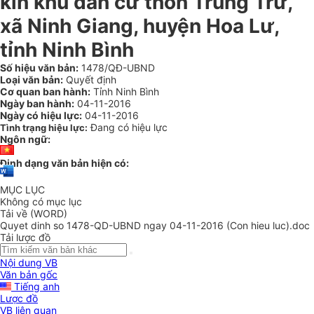
kín khu dân cư thôn Trung Trữ,
xã Ninh Giang, huyện Hoa Lư,
tỉnh Ninh Bình
Số hiệu văn bản:
1478/QĐ-UBND
Loại văn bản:
Quyết định
Cơ quan ban hành:
Tỉnh Ninh Bình
Ngày ban hành:
04-11-2016
Ngày có hiệu lực:
04-11-2016
Đang có hiệu lực
Tình trạng hiệu lực:
Ngôn ngữ:
Định dạng văn bản hiện có:
MỤC LỤC
Không có mục lục
Tải về (WORD)
Quyet dinh so 1478-QD-UBND ngay 04-11-2016 (Con hieu luc).doc
Tải lược đồ
Nội dung VB
Văn bản gốc
Tiếng anh
Lược đồ
VB liên quan