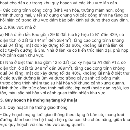
hoạt cho dân cư trong khu quy hoạch và các khu vực lân cận.
- Các công trình công cộng (Nhà văn hóa, trường mầm non, công
trình thương mại, y tế) sử dụng chung với các công trình hạ tầng xã
hội hiện có trong khu vực đảm bảo bán kính sử dụng theo quy định.
2.2. Khu vực nhà ở:
a) Nhà ở liền kề: Bao gồm 29 lô đất (có ký hiệu từ B1 đến B29, có
2
2
diện tích lô đất từ 144m
đến 284m
), tầng cao công trình không
quá 04 tầng, mật độ xây dựng tối đa 60%, khoảng lùi nhà liền kề
các tuyến đường là 3m. Nhà ở liền kề có kiến trúc hiện đại, phù hợp
với cảnh quan khu vực.
b) Nhà ở biệt thự: Bao gồm 12 lô đất (có ký hiệu từ A
1
đến A
1
2, có
2
2
diện tích lô đất từ 348m
đến 389m
), tầng cao công trình không
quá 04 tầng, mật độ xây d
ự
ng t
ố
i đa 40%, khoảng lùi nhà ở biệt thự
ở các tuyến đường là 3m và được trồng cây xanh có bóng mát
trước công trình nhằm tạo sự hài hòa với khung cảnh xung quanh.
Hình thức kiến trúc công trình mái dốc, l
ợ
p ngói (hoặc dán ngói), lợp
tôn, màu s
ắ
c hài hòa với cảnh quan thiên nhiên khu vực.
3. Quy hoạch hệ thống hạ tầng kỹ thuật
3.1. Quy hoạch hệ thống giao thông
- Quy hoạch mạng lưới giao thông theo dạng ô bàn cờ, mạng lưới
đường đảm bảo liên hệ thuận tiện giữa các khu chức năng, giữa khu
vực quy hoạch với các khu vực xung quanh: