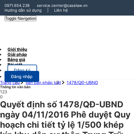
0971.654.238
service.center@caselaw.vn
Hướng dẫn sử dụng
|
Liên hệ
Toggle Navigation
Giới thiệu
Giải pháp
Bảng giá
Bài viết
Đăng ký
Đăng nhập
Trang chủ
Văn bản pháp luật
1478/QĐ-UBND
Thông tin văn bản
123
0
Quyết định số 1478/QĐ-UBND
ngày 04/11/2016 Phê duyệt Quy
hoạch chi tiết tỷ lệ 1/500 khép