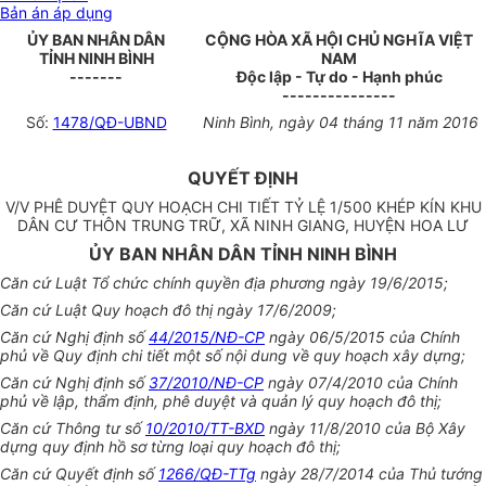
Bản án áp dụng
ỦY BAN NHÂN DÂN
CỘNG HÒA XÃ HỘI CHỦ NGHĨA VIỆT
TỈNH NINH BÌNH
NAM
-------
Độc lập - Tự do - Hạnh phúc
---------------
Số:
1478/QĐ-UBND
Ninh Bình
, ngày
04
tháng
11
năm
2016
QUYẾT ĐỊNH
V/V PHÊ DUYỆT QUY HOẠCH CHI TIẾT TỶ LỆ 1/500 KHÉP KÍN KHU
DÂN CƯ THÔN TRUNG TRỮ, XÃ NINH GIANG, HUYỆN HOA LƯ
ỦY BAN NHÂN DÂN TỈNH NINH BÌNH
Căn cứ Luật Tổ chức chính quyền địa phương ngày 19/6/2015;
Căn cứ Luật Quy hoạch đô thị ngày 17/6/2009;
Căn cứ Nghị định số
44/2015/NĐ-CP
ngày 06/5/2015 của Chính
phủ về Quy định chi tiết một số nội dung về quy hoạch xây dựng;
Căn cứ Nghị định số
37/2010/NĐ-CP
ngày 07/4/2010 của Chính
phủ về lập, thẩm định, phê duyệt và quản lý quy hoạch đô thị;
Căn cứ Thông tư số
10/2010/TT-BXD
ngày 11/8/2010 của Bộ Xây
dựng quy định hồ sơ từng loại quy hoạch đô thị;
Căn cứ Quyết định số
1266/QĐ-TTg
ngày 28/7/2014 của Thủ tướng