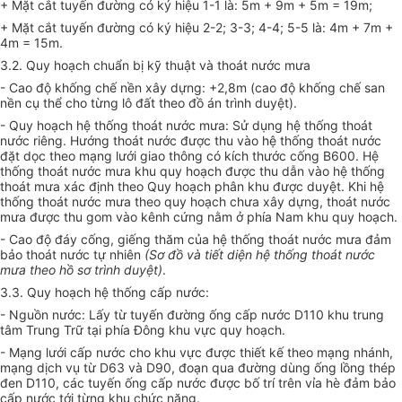
+ Mặt cắt tuyến đường có ký hiệu 1-1 là: 5m + 9m + 5m = 19m;
+ Mặt cắt tuyến đường có ký hiệu 2-2; 3-3; 4-4; 5-5 là: 4m + 7m +
4m = 15m.
3.2. Quy hoạch chuẩn bị kỹ thuật và thoát nước mưa
- Cao độ khống chế nền xây dựng: +2,8m (cao độ khống chế san
nền cụ thể cho từng lô đất theo đồ án trình duyệt).
- Quy hoạch hệ thống thoát nước mưa: Sử dụng hệ thống thoát
nước riêng. Hướng thoát nước được thu vào hệ thống thoát nước
đặt dọc theo mạng lưới giao thông có kích thước cống B600. Hệ
thống thoát nước mưa khu quy hoạch được thu dẫn vào hệ thống
thoát mưa xác định theo Quy hoạch phân khu được duyệt. Khi hệ
thống thoát nước mưa theo quy hoạch chưa xây dựng, thoát nước
mưa được thu gom vào kênh cứng nằm ở phía Nam khu quy hoạch.
- Cao độ đáy cống, giếng thăm của hệ thống thoát nước mưa đảm
bảo thoát nước tự nhiên
(Sơ đồ và tiết diện hệ thống thoát nước
mưa theo hồ sơ trình duyệt)
.
3.3. Quy hoạch hệ thống cấp nước:
- Nguồn nước: Lấy từ tuyến đường ống cấp nước D
1
10 khu trung
tâm Trung Trữ tại phía Đông khu vực quy hoạch.
- Mạng lưới cấp nước cho khu vực được thiết kế theo mạng nhánh,
mạng dịch vụ từ D63 và D90, đoạn qua đường dùng ống lồng thép
đen D
1
10, các tuyến ống cấp nước được bố trí trên vỉa hè đảm bảo
cấp nước tới từng khu chức năng.