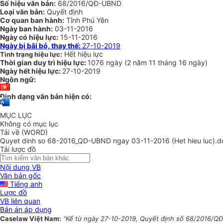
Số hiệu văn bản:
68/2016/QĐ-UBND
Loại văn bản:
Quyết định
Cơ quan ban hành:
Tỉnh Phú Yên
Ngày ban hành:
03-11-2016
Ngày có hiệu lực:
15-11-2016
Ngày bị bãi bỏ, thay thế:
27-10-2019
Hết hiệu lực
Tình trạng hiệu lực:
Thời gian duy trì hiệu lực:
1076 ngày
(
2 năm
11 tháng
16 ngày
)
Ngày hết hiệu lực:
27-10-2019
Ngôn ngữ:
Định dạng văn bản hiện có:
MỤC LỤC
Không có mục lục
Tải về (WORD)
Quyet dinh so 68-2016_QD-UBND ngay 03-11-2016 (Het hieu luc).d
Tải lược đồ
Nội dung VB
Văn bản gốc
Tiếng anh
Lược đồ
VB liên quan
Bản án áp dụng
Caselaw Việt Nam:
“Kể từ ngày 27-10-2019, Quyết định số 68/2016/QĐ