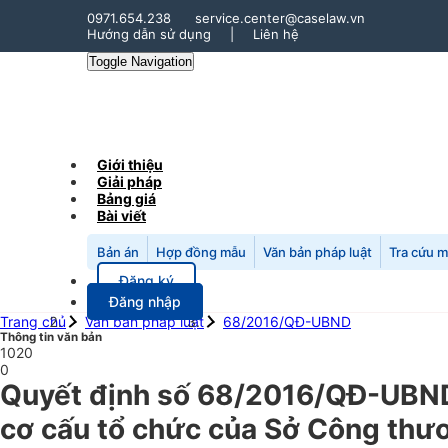
0971.654.238
service.center@caselaw.vn
Hướng dẫn sử dụng
|
Liên hệ
Toggle Navigation
Giới thiệu
Giải pháp
Bảng giá
Bài viết
Bản án
Hợp đồng mẫu
Văn bản pháp luật
Tra cứu 
Đăng ký
Đăng nhập
Trang chủ
Văn bản pháp luật
68/2016/QĐ-UBND
Thông tin văn bản
1020
0
Quyết định số 68/2016/QĐ-UBND 
cơ cấu tổ chức của Sở Công thư