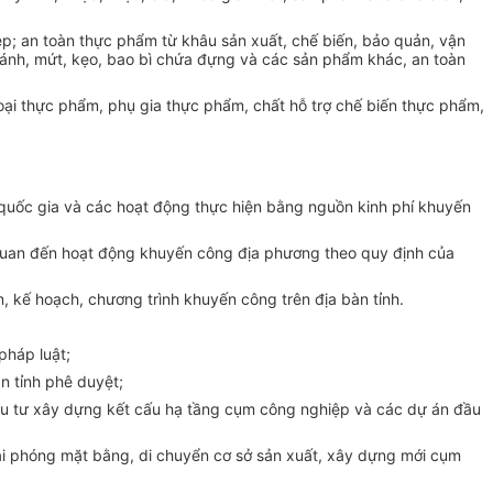
ệp; an toàn thực phẩm từ khâu sản xuất, chế biến, bảo quản, vận
, bánh, mứt, kẹo, bao bì chứa đựng và các sản phẩm khác, an toàn
loại thực phẩm, phụ gia thực phẩm, chất hỗ trợ chế biến thực phẩm,
quốc gia và các hoạt động thực hiện bằng nguồn kinh phí khuyến
n quan đến hoạt động khuyến công địa phương theo quy định của
án, kế hoạch, chương trình khuyến công trên địa bàn tỉnh.
pháp luật;
n tỉnh phê duyệt;
ầu tư xây dựng kết cấu hạ tầng cụm công nghiệp và các dự án đầu
 giải phóng mặt bằng, di chuyển cơ sở sản xuất, xây dựng mới cụm