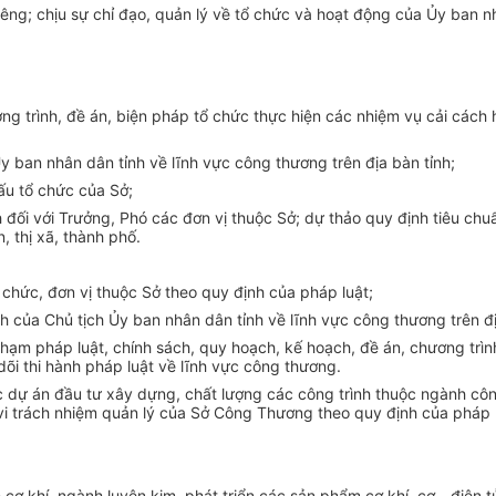
êng; chịu sự chỉ đạo, quản lý về tổ chức và hoạt động của Ủy ban nh
g trình, đề án, biện pháp tổ chức thực hiện các nhiệm vụ cải cách 
y ban nhân dân tỉnh về lĩnh vực công thương trên địa bàn tỉnh;
ấu tổ chức của Sở;
h đối với Trưởng, Phó các đơn vị thuộc Sở; dự thảo quy định tiêu c
 thị xã, thành phố.
ổ chức, đơn vị thuộc Sở theo quy định của pháp luật;
h của Chủ tịch Ủy ban nhân dân tỉnh về lĩnh vực công thương trên đị
hạm pháp luật, chính sách, quy hoạch, kế hoạch, đề án, chương trìn
dõi thi hành pháp luật về lĩnh vực công thương.
các dự án đầu tư xây dựng, chất lượng các công trình thuộc ngành cô
 vi trách nhiệm quản lý của Sở Công Thương theo quy định của pháp
 cơ khí, ngành luyện kim, phát triển các sản phẩm cơ khí, cơ - điệ