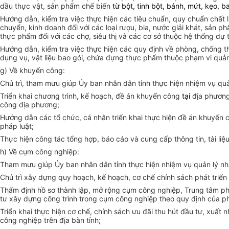
dầu thực vật, sản phẩm chế biến
từ bột, tinh bột, bánh, mứt, kẹo,
Hướng dẫn, kiểm tra việc thực hiện các tiêu chuẩn, quy chuẩn chất
chuyển, kinh doanh đối với các loại rượu, bia, nước giải khát, sản 
thực phẩm đối với các chợ, siêu thị và các cơ sở thuộc hệ thống dự
Hướng dẫn, kiểm tra việc thực hiện các quy định về phòng, chống thự
dụng vụ, vật liệu bao gói, chứa đựng thực phẩm thuộc phạm vi quản
g) Về khuyến công:
Chủ trì, tham mưu giúp Ủy ban nhân dân tỉnh thực hiện nhiệm vụ qu
Triển khai chương trình, kế hoạch, đề án khuyến công
tại
địa phương
công địa phương;
Hướng dẫn các tổ chức, cá nhân triển khai thực hiện đề án khuyến 
pháp luật;
Thực hiện công tác tổng hợp, báo cáo và cung cấp thông tin, tài liệu
h) Về cụm công nghiệp:
Tham mưu giúp Ủy ban nhân dân tỉnh thực hiện nhiệm vụ quản lý nhà
Chủ trì xây dựng quy hoạch, kế hoạch, cơ chế chính sách phát triể
Thẩm định hồ sơ thành lập, mở rộng cụm công nghiệp, Trung tâm ph
tư xây dựng công trình trong cụm công nghiệp theo quy định của ph
Triển khai thực hiện cơ chế, chính sách ưu đãi thu hút đầu tư, xuất
công nghiệp trên địa bàn tỉnh;