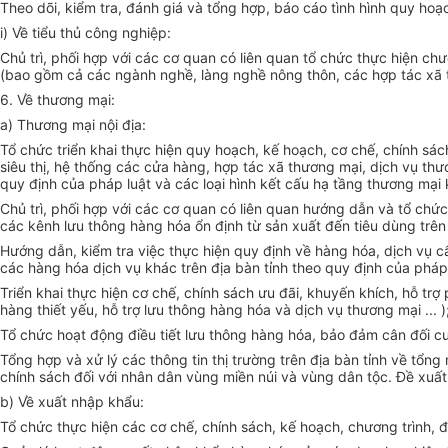
Theo dõi, kiểm tra, đánh giá và tổng hợp, báo cáo tình hình quy ho
i) Về tiểu thủ công nghiệp:
Chủ trì, phối hợp với các cơ quan có liên quan tổ chức thực hiện ch
(bao gồm cả các ngành nghề, làng nghề nông thôn, các hợp tác xã 
6. Về thương mại:
a) Thương mại nội địa:
Tổ chức triển khai thực hiện quy hoạch, kế hoạch, cơ chế, chính sá
siêu thị, hệ thống các cửa hàng, hợp tác xã thương mại, dịch vụ th
quy định của pháp luật và các loại hình kết cấu hạ tầng thương mại 
Chủ trì, phối hợp với các cơ quan có liên quan hướng dẫn và tổ chức
các kênh lưu thông hàng hóa ổn định từ sản xuất đến tiêu dùng trên 
Hướng dẫn, kiểm tra việc thực hiện quy định về hàng hóa, dịch vụ c
các hàng hóa dịch vụ khác trên địa bàn tỉnh theo quy định của phá
Triển khai thực hiện cơ chế, chính sách ưu đãi, khuyến khích, hỗ trợ
hàng thiết yếu, hỗ trợ lưu thông hàng hóa và dịch vụ thương mại ... )
Tổ chức hoạt động điều tiết lưu thông hàng hóa, bảo đảm cân đối cun
Tổng hợp và xử lý các thông tin thị trường trên địa bàn tỉnh về tổ
chính sách đối với nhân dân vùng miền núi và vùng dân tộc. Đề xuất 
b) Về xuất nhập khẩu:
Tổ chức thực hiện các cơ chế, chính sách, kế hoạch, chương trình, đ