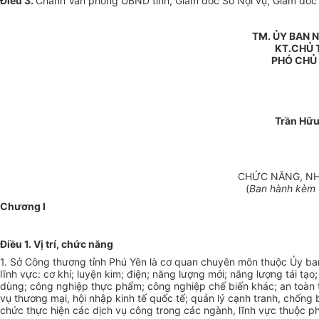
Điều 3
.
Chánh Văn phòng UBND tỉnh, Giám đốc Sở Nội vụ, Giám đốc S
TM. ỦY BAN 
KT.CHỦ 
PHÓ CHỦ
Trần Hữu
CHỨC NĂNG, NH
(
Ban hành kèm t
Chương I
Điều 1. Vị trí, chức năng
1. Sở Công thương tỉnh Phú Yên là cơ quan chuyên môn thuộc Ủy ba
lĩnh vực: cơ khí; luyện kim; điện; năng lượng mới; năng lượng tái tạo
;
dùng; công nghiệp thực phẩm; công nghiệp chế biến khác; an toàn th
vụ thương mại, hội nhập kinh tế quốc tế; quản lý cạnh tranh, chống 
chức thực hiện các dịch vụ công trong các ngành, lĩnh vực thuộc ph