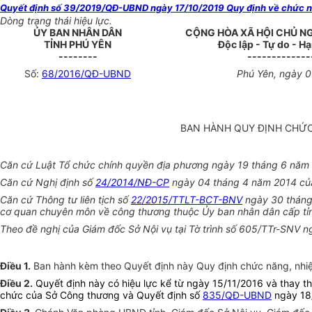
Quyết định số 39/2019/QĐ-UBND ngày 17/10/2019 Quy định về chức nă
Dòng trạng thái hiệu lực.
ỦY BAN NHÂN DÂN
CỘNG HÒA XÃ HỘI CHỦ N
TỈNH PHÚ YÊN
Độc lập - Tự do - H
--------
-------------
Số:
68/
2016/QĐ-UBND
Phú Yên, ngày 0
BAN HÀNH QUY ĐỊNH CHỨC
Căn cứ Luật Tổ chức chính quyền địa phương ngày 19 tháng 6 năm
Căn cứ Nghị định số
24/2014/NĐ-CP
ngày 04 tháng 4 năm 2014 của 
Căn cứ Thông tư liên tịch số
22/2015/TTLT-BCT-BNV
ngày 30 tháng 
cơ quan chuyên môn về công thương thuộc Ủy ban nhân dân cấp tỉn
Theo đề nghị của Giám đốc Sở Nội vụ tại Tờ trình số 605/TTr-SNV
Điều 1
.
Ban hành kèm theo Quyết định này Quy định
chức năng, nhi
Điều 2
.
Quyết định này có hiệu lực kể từ ngày 15/11/2016 và thay t
chức của Sở Công thương và Quyết định số
835/QĐ-UBND
ngày 18/