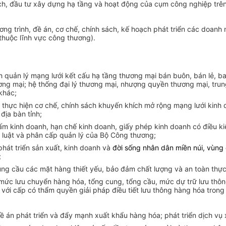
ạch, đầu tư xây dựng hạ tầng và hoạt động của cụm công nghiệp trên 
ương trình, đề án, cơ chế, chính sách, kế hoạch phát triển các doan
thuộc lĩnh vực công thương).
ch quản lý mạng lưới kết cấu hạ tầng thương mại bán buôn, bán lẻ, b
ương mại; hệ thống đại lý thương mại, nhượng quyền thương mại, trun
khác;
 thực hiện cơ chế, chính sách khuyến khích mở rộng mạng lưới kinh d
địa bàn tỉnh;
ấm kinh doanh, hạn chế kinh doanh, giấy phép kinh doanh có điều ki
p luật và phân cấp quản lý của Bộ Công thương;
 phát triển sản xuất, kinh doanh và
đời sống nhân dân miền núi, vùng 
;
g cầu các mặt hàng thiết yếu, bảo đảm chất lượng và an toàn thực ph
ng mức lưu chuyển hàng hóa, tổng cung, tổng cầu, mức dự trữ lưu thô
với cấp có thẩm quyền giải pháp điều tiết lưu thông hàng hóa trong 
ề án phát triển và đẩy mạnh xuất khẩu hàng hóa; phát triển dịch vụ 