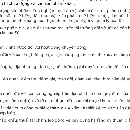
 bao bì chứa đựng và các sản phẩm khác;
 lượng sản phẩm công nghiệp, an toàn vệ sinh, môi trường công nghi
phẩm sữa chế biến, dầu thực vật, sản phẩm chế biến từ bột, tinh bột
 trữ, phân phối hàng hóa thực phẩm thuộc phạm vi quản lý của Sở.
c phẩm giả, gian lận thương mại trên thị trường đối với tất cả các 
 lý của Sở.
ản lý nhà nước đối với hoạt động khuyến công;
 đối với các hoạt động thực hiện bằng nguồn kinh phí khuyến công 
công tại địa phương; đào tạo, bồi dưỡng, giải quyết các vấn đề liê
 liên quan; kiểm tra, đánh giá, theo dõi, giám sát việc thực hiện đề 
 nước đối với cụm công nghiệp trên địa bàn tỉnh theo quy định của 
n cụm công nghiệp và tổ chức thực hiện sau khi được Ủy ban nhân dâ
át triển cụm công nghiệp;
tham gia ý kiến về
thiết kế cơ sở dự án đ
áp luật;
 nhập khẩu, thuế, tài chính, lao động và xây dựng hạ tầng kỹ thuật,