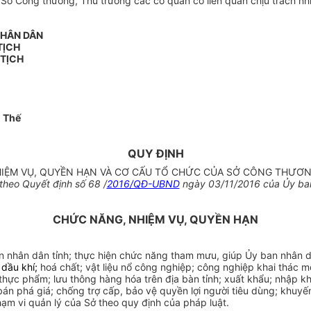
ở Công thương, Thủ trưởng các cơ quan có liên quan chịu trách nhi
NHÂN DÂN
TỊCH
 TỊCH
 Thế
QUY ĐỊNH
IỆM VỤ, QUYỀN HẠN VÀ CƠ CẤU TỔ CHỨC CỦA SỞ CÔNG THƯƠN
heo Quyết định số 68 /
2016/QĐ-UBND
ngày 03/11/2016 của Ủy ban
CHỨC NĂNG, NHIỆM VỤ, QUYỀN HẠN
n nhân dân tỉnh; thực hiện chức năng tham mưu, giúp Ủy ban nhân 
 dầu khí;
hoá chất; vật liệu nổ công nghiệp; công nghiệp khai thác 
ực phẩm; lưu thông hàng hóa trên địa bàn tỉnh; xuất khẩu; nhập khẩu
bán phá giá; chống trợ cấp, bảo vệ quyền lợi người tiêu dùng; khuyế
ạm vi quản lý của Sở theo quy định của pháp luật.