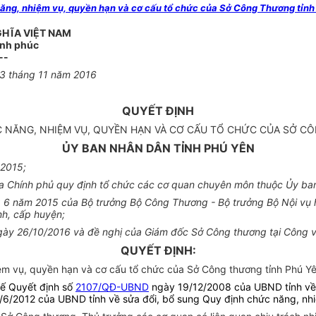
ng, nhiệm vụ, quyền hạn và cơ cấu tổ chức của Sở Công Thương tỉnh
GHĨA VIỆT NAM
ạnh phúc
--
3 tháng 11 năm 2016
QUYẾT ĐỊNH
 NĂNG, NHIỆM VỤ, QUYỀN HẠN VÀ CƠ CẤU TỔ CHỨC CỦA SỞ C
ỦY BAN NHÂN DÂN TỈNH PHÚ YÊN
 2015;
Chính phủ quy định tổ chức các cơ quan chuyên môn thuộc Ủy ban 
6 năm 2015 của Bộ trưởng Bộ Công Thương - Bộ trưởng Bộ Nội vụ 
h, cấp huyện;
 ngày 26/10/2016 và đề nghị của Giám đốc Sở Công thương tại Công
QUYẾT ĐỊNH:
ệm vụ, quyền hạn và cơ cấu tổ chức của
Sở Công thương tỉnh Phú Yê
hế Quyết định số
2107/QĐ-UBND
ngày 19/12/2008 của UBND tỉnh về 
6/2012 của UBND tỉnh về sửa đổi, bổ sung Quy định chức năng, nh