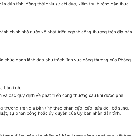
ân dân tỉnh, đồng thời chịu sự chỉ đạo, kiểm tra, hướng dẫn thực
hành chính nhà nước về phát triển ngành công thương trên địa bàn
huẩn chức danh lãnh đạo phụ trách lĩnh vực công thương của Phòng
a bàn tỉnh.
h và các quy định về phát triển công thương sau khi được phê
ng thương trên địa bàn tỉnh theo phân cấp; cấp, sửa đổi, bổ sung,
 luật, sự phân công hoặc ủy quyền của Ủy ban nhân dân tỉnh.
n tử trọng điểm, các sản phẩm có hàm lượng công nghệ cao, kết hợp