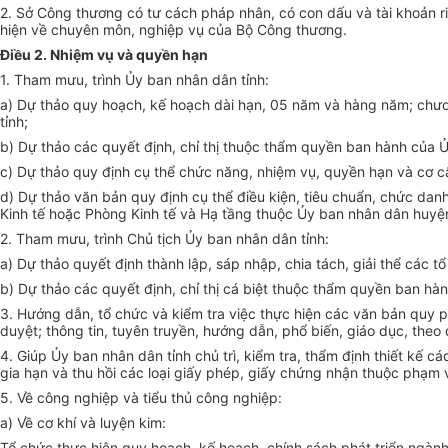
2. Sở Công thương có tư cách pháp nhân, có con dấu và tài khoản ri
hiện về chuyên môn, nghiệp vụ của Bộ Công thương.
Điều 2. Nhiệm vụ và quyền hạn
1. Tham mưu, trình Ủy ban nhân dân tỉnh:
a) Dự thảo quy hoạch, kế hoạch dài hạn, 05 năm và hàng năm; chươn
tỉnh;
b) Dự thảo các quyết định, chỉ thị thuộc thẩm quyền ban hành của Ủ
c) Dự thảo quy định cụ thể chức năng, nhiệm vụ, quyền hạn và cơ c
d) Dự thảo văn bản quy định cụ thể điều kiện, tiêu chuẩn, chức dan
Kinh tế hoặc Phòng Kinh tế và Hạ tầng thuộc Ủy ban nhân dân huyện,
2. Tham mưu, trình Chủ tịch Ủy ban nhân dân tỉnh:
a) Dự thảo quyết định thành lập, sáp nhập, chia tách, giải thể các t
b) Dự thảo các quyết định, chỉ thị cá biệt thuộc thẩm quyền ban hàn
3. Hướng dẫn, tổ chức và kiểm tra việc thực hiện các văn bản quy p
duyệt; thông tin, tuyên truyền, hướng dẫn, phổ biến, giáo dục, theo 
4. Giúp Ủy ban nhân dân tỉnh chủ trì, kiểm tra, thẩm định thiết kế 
gia hạn và thu hồi các loại giấy phép, giấy chứng nhận thuộc phạm
5. Về công nghiệp và tiểu thủ công nghiệp:
a) Về cơ khí và luyện kim:
Tổ chức thực hiện quy hoạch, kế hoạch, chính sách phát triển ngành