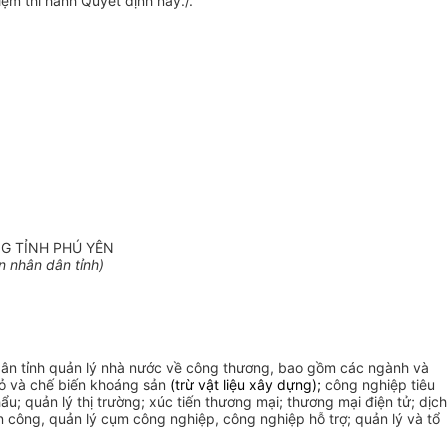
ệm thi hành Quyết định này./.
G TỈNH PHÚ YÊN
 nhân dân tỉnh)
dân tỉnh quản lý nhà nước về công thương, bao gồm các ngành và
mỏ và chế biến khoáng sản
(trừ vật liệu xây dựng);
công nghiệp tiêu
; quản lý thị trường; xúc tiến thương mại; thương mại điện tử; dịch
n công, quản lý cụm công nghiệp, công nghiệp hỗ trợ; quản lý và tổ