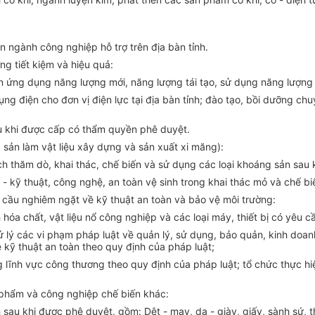
n ngành công nghiệp hỗ trợ trên địa bàn tỉnh.
g tiết kiệm và hiệu quả:
ển ứng dụng năng lượng mới, năng lượng tái tạo, sử dụng năng lượng t
ng điện cho đơn vị điện lực tại địa bàn tỉnh; đào tạo, bồi dưỡng ch
sau khi được cấp có thẩm quyền phê duyệt.
sản làm vật liệu xây dựng và sản xuất xi măng):
ạch thăm dò, khai thác, chế biến và sử dụng các loại khoáng sản sa
- kỹ thuật, công nghệ, an toàn vệ sinh trong khai thác mỏ và chế bi
êu cầu nghiêm ngặt về kỹ thuật an toàn và bảo vệ môi trường:
óa chất, vật liệu nổ công nghiệp và các loại máy, thiết bị có yêu cầ
 xử lý các vi phạm pháp luật về quản lý, sử dụng, bảo quản, kinh doa
 kỹ thuật an toàn theo quy định của pháp luật;
ng lĩnh vực công thương theo quy định của pháp luật; tổ chức thực 
 phẩm và công nghiệp chế biến khác:
sau khi được phê duyệt, gồm: Dệt - may, da - giày, giấy, sành sứ, th