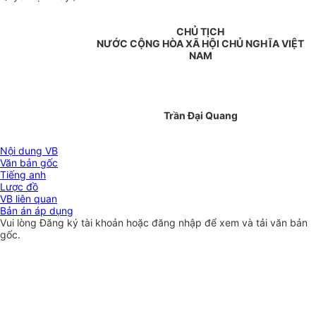
CHỦ TỊCH
NƯỚC CỘNG HÒA XÃ HỘI CHỦ NGHĨA VIỆT
NAM
Trần Đại Quang
Nội dung VB
Văn bản gốc
Tiếng anh
Lược đồ
VB liên quan
Bản án áp dụng
Vui lòng
Đăng ký
tài khoản hoặc
đăng nhập
để xem và tải văn bản
gốc.