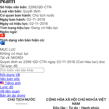
Nam
Số hiệu văn bản:
2296/QĐ-CTN
Loại văn bản:
Quyết định
Cơ quan ban hành:
Chủ tịch nước
Ngày ban hành:
02-11-2016
Ngày có hiệu lực:
02-11-2016
Đang có hiệu lực
Tình trạng hiệu lực:
Ngôn ngữ:
Định dạng văn bản hiện có:
MỤC LỤC
Không có mục lục
Tải về (WORD)
Quyet dinh so 2296-QD-CTN ngay 02-11-2016 (Con hieu luc).doc
Tải lược đồ
Nội dung VB
Văn bản gốc
Tiếng anh
Lược đồ
VB liên quan
Bản án áp dụng
CHỦ TỊCH NƯỚC
CỘNG HÒA XÃ HỘI CHỦ NGHĨA VIỆT
-------
NAM
Độc lập - Tự do - Hạnh phúc