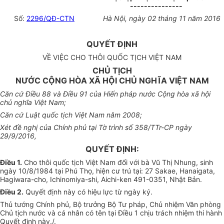
---------------
Số:
2296/QĐ-CTN
Hà Nội, ngày 02 tháng 11 năm 2016
QUYẾT ĐỊNH
VỀ VIỆC CHO THÔI QUỐC TỊCH VIỆT NAM
CHỦ TỊCH
NƯỚC CỘNG HÒA XÃ HỘI CHỦ NGHĨA VIỆT NAM
Căn cứ Điều 88 và Điều 91 của Hiến pháp nước Cộng hòa xã hội
chủ nghĩa Việt Nam;
Căn cứ Luật quốc tịch Việt Nam năm 2008;
Xét đề nghị của Chính phủ tại Tờ trình số 358/TTr-CP ngày
29/9/2016,
QUYẾT ĐỊNH:
Điều 1.
Cho thôi quốc tịch Việt Nam đối với bà Vũ Thị Nhung, sinh
ngày 10/8/1984 tại Phú Thọ, hiện cư trú tại: 27 Sakae, Hanaigata,
Hagiwara-cho, Ichinomiya-shi, Aichi-ken 491-0351, Nhật Bản.
Điều 2.
Quyết định này có hiệu lực từ ngày ký.
Thủ tướng Chính phủ, Bộ trưởng Bộ Tư pháp, Chủ nhiệm Văn phòng
Chủ tịch nước và cá nhân có tên tại Điều 1 chịu trách nhiệm thi hành
Quyết định này./.