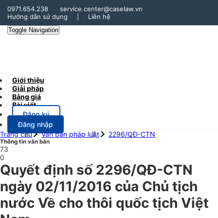
0971.654.238
service.center@caselaw.vn
Hướng dẫn sử dụng
|
Liên hệ
Toggle Navigation
Giới thiệu
Giải pháp
Bảng giá
Bài viết
Đăng ký
Đăng nhập
Trang chủ
Văn bản pháp luật
2296/QĐ-CTN
Thông tin văn bản
73
0
Quyết định số 2296/QĐ-CTN
ngày 02/11/2016 của Chủ tịch
nước Về cho thôi quốc tịch Việt