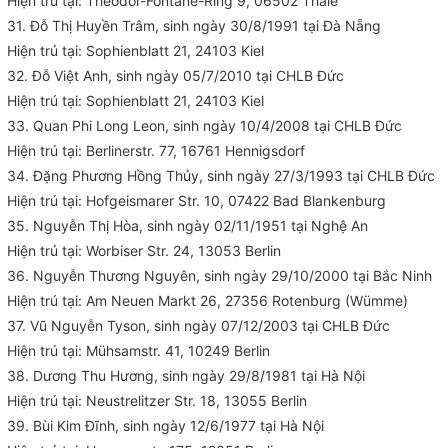
Hiện trú tại: Theodor-Fontane-Ring 9, 06502 Thale
31. Đỗ Thị Huyền Trâm, sinh ngày 30/8/1991 tại Đà Nẵng
Hiện trú tại: Sophienblatt 21, 24103 Kiel
32. Đỗ Việt Anh, sinh ngày 05/7/2010 tại CHLB Đức
Hiện trú tại: Sophienblatt 21, 24103 Kiel
33. Quan Phi Long Leon, sinh ngày 10/4/2008 tại CHLB Đức
Hiện trú tại: Berlinerstr. 77, 16761 Hennigsdorf
34. Đặng Phương Hồng Thủy, sinh ngày 27/3/1993 tại CHLB Đức
Hiện trú tại: Hofgeismarer Str. 10, 07422 Bad Blankenburg
35. Nguyễn Thị Hòa, sinh ngày 02/11/1951 tại Nghệ An
Hiện trú tại: Worbiser Str. 24, 13053 Berlin
36. Nguyễn Thương Nguyên, sinh ngày 29/10/2000 tại Bắc Ninh
Hiện trú tại: Am Neuen Markt 26, 27356 Rotenburg (Wümme)
37. Vũ Nguyễn Tyson, sinh ngày 07/12/2003 tại CHLB Đức
Hiện trú tại: Mühsamstr. 41, 10249 Berlin
38. Dương Thu Hương, sinh ngày 29/8/1981 tại Hà Nội
Hiện trú tại: Neustrelitzer Str. 18, 13055 Berlin
39. Bùi Kim Đĩnh, sinh ngày 12/6/1977 tại Hà Nội