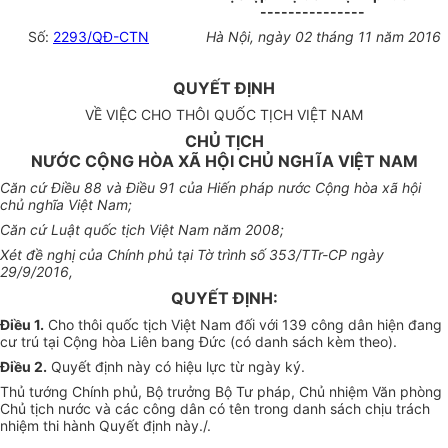
---------------
Số:
2293/QĐ-CTN
Hà Nội, ngày 02 tháng 11 năm 2016
QUYẾT ĐỊNH
VỀ VIỆC CHO THÔI QUỐC TỊCH VIỆT NAM
CHỦ TỊCH
NƯỚC CỘNG HÒA XÃ HỘI CHỦ NGHĨA VIỆT NAM
Căn cứ Điều 88 và Điều 91 của Hiến pháp nước Cộng hòa xã hội
chủ nghĩa Việt Nam;
Căn cứ Luật quốc tịch Việt Nam năm 2008;
Xét đề nghị của Chính phủ tại Tờ trình số 353/TTr-CP ngày
29/9/2016,
QUYẾT ĐỊNH:
Điều 1
.
Cho thôi quốc tịch Việt Nam đối với 139 công dân hiện đang
cư trú tại Cộng hòa Liên bang Đức (có danh sách kèm theo).
Điều 2
.
Quyết định này có hiệu lực từ ngày ký.
Thủ tướng Chính phủ, Bộ trưởng Bộ Tư pháp, Chủ nhiệm Văn phòng
Chủ tịch nước và các công dân có tên trong danh sách chịu trách
nhiệm thi hành Quyết định này./.