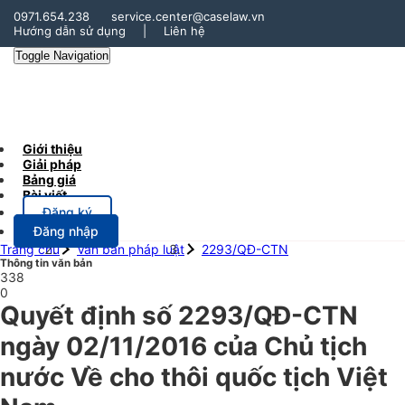
0971.654.238
service.center@caselaw.vn
Hướng dẫn sử dụng
|
Liên hệ
Toggle Navigation
Giới thiệu
Giải pháp
Bảng giá
Bài viết
Đăng ký
Đăng nhập
Trang chủ
Văn bản pháp luật
2293/QĐ-CTN
Thông tin văn bản
338
0
Quyết định số 2293/QĐ-CTN
ngày 02/11/2016 của Chủ tịch
nước Về cho thôi quốc tịch Việt