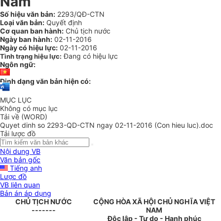
Nam
Số hiệu văn bản:
2293/QĐ-CTN
Loại văn bản:
Quyết định
Cơ quan ban hành:
Chủ tịch nước
Ngày ban hành:
02-11-2016
Ngày có hiệu lực:
02-11-2016
Đang có hiệu lực
Tình trạng hiệu lực:
Ngôn ngữ:
Định dạng văn bản hiện có:
MỤC LỤC
Không có mục lục
Tải về (WORD)
Quyet dinh so 2293-QD-CTN ngay 02-11-2016 (Con hieu luc).doc
Tải lược đồ
Nội dung VB
Văn bản gốc
Tiếng anh
Lược đồ
VB liên quan
Bản án áp dụng
CHỦ TỊCH NƯỚC
CỘNG HÒA XÃ HỘI CHỦ NGHĨA VIỆT
-------
NAM
Độc lập - Tự do - Hạnh phúc