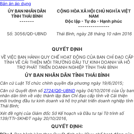
Bản án áp dụng
ỦY BAN NHÂN DÂN
CỘNG HÒA XÃ HỘI CHỦ NGHĨA VIỆT
TỈNH
THÁI BÌNH
NAM
-------
Độc lập - Tự do - Hạnh phúc
---------------
Số:
3056
/QĐ-UBND
Thái Bình
, ngày
28
tháng 1
0
năm 2016
QUYẾT ĐỊNH
VỀ VIỆC BAN HÀNH QUY CHẾ HOẠT ĐỘNG CỦA BAN CHỈ ĐẠO CẤP
TỈNH VỀ CẢI THIỆN MÔI TRƯỜNG ĐẦU TƯ KINH DOANH VÀ HỖ
TRỢ PHÁT TRIỂN DOANH NGHIỆP TỈNH THÁI BÌNH
ỦY BAN NHÂN DÂN TỈNH THÁI BÌNH
Căn c
ứ
Luật Tổ chức chính quyền địa phương ngày 19/6/2015;
Căn cứ Quyết định số
2724/QĐ-UBND
ngày 04/10/2016 của Ủy ban
nhân dân tỉnh về việc thành lập Ban Chỉ đạo cấp tỉnh về Cải thiện
môi trường đầu tư kinh doanh và hỗ trợ phát triển doanh nghiệp tỉnh
Thái Bình;
Xét đề nghị của Giám đốc Sở Kế hoạch và Đầu tư tại Tờ trình số
139/TTr-SKHĐT ngày 20/10/2016,
QUYẾT ĐỊNH: