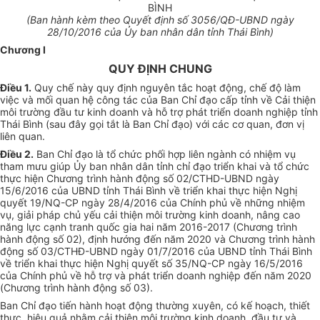
BÌNH
(B
a
n hành k
è
m theo Quyết định số
3056
/QĐ-UBND ngày
28
/10/2016 của Ủy ban nhân dân tỉnh Thái Bình)
Chương I
QUY ĐỊNH CHUNG
Điều 1.
Quy chế này quy định nguyên tắc hoạt động, chế độ làm
việc và mối quan hệ công tác của Ban Chỉ đạo cấp tỉnh về Cải thiện
môi trường đầu tư kinh doanh và h
ỗ
trợ phát tri
ể
n doanh nghiệp t
ỉ
nh
Thái Bình (sau đây gọi t
ắ
t là Ban Chỉ đạo) với các cơ quan, đơn vị
liên quan.
Điều 2.
Ban Chỉ đạo là tổ chức phối hợp liên ngành có nhiệm vụ
tham mưu giúp
Ủ
y ban nhân dân tỉnh chỉ đạo tri
ể
n khai và t
ổ
chức
thực hiện Chương trình hành động số 02/CTHD-
U
BND ngày
15/6/2016 của UBND t
ỉ
nh Thái B
ì
nh v
ề
triển khai thực hiện Nghị
quyết 19/NQ-CP ngày 28/4/2016 của Chính phủ về những nhiệm
vụ, giải pháp chủ yếu cải thiện môi trường kinh doanh, nân
g
cao
năng lực cạnh tranh qu
ố
c gia hai năm 2016-2017 (Chương trình
hành động s
ố
02), định hướng đến năm 2020 và Chương trình hành
động s
ố
03/CTHĐ-UBND ngày 01/7/2016 của UBND tỉnh Thái Bình
về triển khai thực hiện Nghị quyết số 35/NQ-CP ngày 16/5/2016
của Chính phủ về hỗ trợ và phát triển doanh nghiệp đến năm 2020
(Chương trình hành động số 03).
Ban Chỉ đạo tiến hành hoạt động thường xuyên, có kế hoạch, thiết
thực, hiệu quả nhằm cải thiện môi trường kinh doanh, đầu tư và