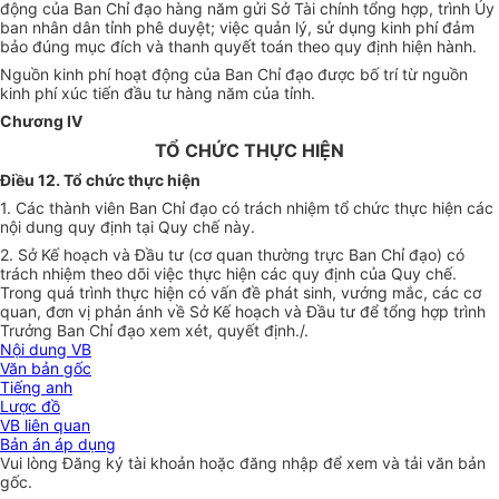
động của Ban Chỉ đạo hàng năm gửi Sở Tài chính tổng hợp, tr
ì
nh Ủy
ban nhân dân tỉnh phê duyệt; việc quản lý, sử dụng kinh phí đảm
bảo đúng mục đích và thanh quy
ế
t toán theo quy định hiện hành.
Nguồn kinh phí hoạt động của Ban Chỉ đạo được bố trí từ nguồn
kinh phí xúc tiến đầu tư hàng năm của tỉnh.
Chương IV
TỔ CHỨC THỰC HIỆN
Điều 12. Tổ chức thực hiện
1. Các thành viên Ban Chỉ đạo có trách nhiệm tổ chức thực hiện các
nội dung quy định tại Quy chế này.
2. Sở Kế hoạch và Đầu tư (cơ quan thường trực Ban Chỉ đạo) có
trách nhiệm theo dõi việc thực hiện các quy định của Quy ch
ế
.
Trong quá trình thực hiện có vấn đề phát sinh, vướng m
ắ
c, các cơ
quan, đơn vị phản ánh về Sở K
ế
hoạch và Đầu tư để tổng hợp trình
Trưởng Ban Chỉ đạo xem xét, quyết định
./.
Nội dung VB
Văn bản gốc
Tiếng anh
Lược đồ
VB liên quan
Bản án áp dụng
Vui lòng
Đăng ký
tài khoản hoặc
đăng nhập
để xem và tải văn bản
gốc.