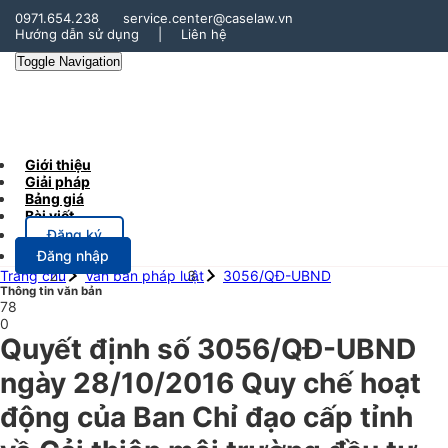
0971.654.238
service.center@caselaw.vn
Hướng dẫn sử dụng
|
Liên hệ
Toggle Navigation
Giới thiệu
Giải pháp
Bảng giá
Bài viết
Đăng ký
Đăng nhập
Trang chủ
Văn bản pháp luật
3056/QĐ-UBND
Thông tin văn bản
78
0
Quyết định số 3056/QĐ-UBND
ngày 28/10/2016 Quy chế hoạt
động của Ban Chỉ đạo cấp tỉnh