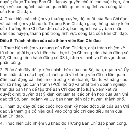
quyết; được Trưởng Ban Chỉ đạo ủy quyền chủ trì các cuộc họp, làm
việc vớ
i
các ngành, các cơ quan liên quan trong lĩnh vực công tác
của Ban Chỉ đạo.
4. Thực hiện các nhiệm vụ thường xuyên, đột xuất của Ban Chỉ đạo
và các nhiệm vụ khác do Trưởng Ban Chỉ đạo giao; thông báo ý k
i
ến
của Trưởng Ban Chỉ đạo đến các Sở, ban, ngành và Ủy ban nhân
dân các huyện, thành phố trong lĩnh vực công tác của Ban Chỉ đạo.
Điều 6. Trách nhiệm của các thành viên Ban Chỉ đạo
1. Thực hiện nhiệm vụ chung của Ban Chỉ đạo, chịu trách nhiệm về
tổ chức, phối h
ợ
p và triển khai thực hiện Chương trình hành động số
02, Chương trình hành động s
ố
03 tại đơn vị mình và lĩnh vực được
phân công.
2. Phản ánh đầy đủ, ý kiến chính thức của các Sở, ban, ngành và Ủy
ba
n
nhân dân các huyện, thành phố về những vấn đề có liên quan
đến hoạt động cải thiện môi trường kinh doanh, đầu tư và nâng cao
ch
ỉ
số năng lực cạnh tranh (PCI); hỗ trợ và phát triển doanh nghiệp
trên địa bàn tỉnh đ
ể
tập th
ể
Ban Chỉ đạo thảo luận, xem xét và
quyết định; truyền đạt ý kiến k
ế
t luận tại các phiên họp của Ban Chỉ
đạo tới Sở, ban, ngành và
Ủ
y ban nhân dân các huyện, thành ph
ố
.
3. Tham dự đầy đủ các cuộc họp định kỳ hoặc đột xuất của Ban Chỉ
đạo và tham gia có hiệu quả vào công tác chỉ đạo điều hành của
Ban Chỉ đạo.
4. Thực hiện các nhiệm vụ khác do Trưởng Ban Chỉ đạo phân công.