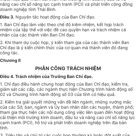
nâng cao chỉ số năng lực cạnh tranh (PCI) và phát triển cộng đồng
doanh nghiệp tỉnh Thái Bình.
Điều 3.
Nguyên tắc hoạt động của Ban Chỉ đạo.
1. Ban Chỉ đạo làm việc theo chế độ kiêm nhiệm, kết h
ợ
p trách
nhiệm của tập thể với việc đề cao quyền hạn và trách nhiệm cá
nhân của các thành viên Ban Chỉ đạo.
2. Khi tham dự cuộc họp, ý kiến tham gia của các thành viên Ban
Chỉ đạo là ý ki
ế
n chính thức của cơ quan mà thành viên đó đang
công tác.
Chương II
PHÂN CÔNG TRÁCH NHIỆM
Điều 4. Trách nhiệm của Trưởng Ban Chỉ đạo.
1. Chỉ đạo điều hành chung hoạt động của Ban Chỉ đạo, kiểm tra,
giám sát các cấp, các ngành thực hiện Chương trình hành động số
02 và Chương trình hành động số 03 của tỉnh có hiệu quả.
2. Kiểm tra giải quyết những vấn đề liên ngành, những vướng mắc
của các Sở, ban, ngành và Ủy ban nhân dân các huyện, thành phố;
tham gia thực hiện các nội dung công việc liên quan đ
ế
n hoạt động
cải thiện môi trường kinh doanh, đ
ầ
u tư và nâng cao chỉ số năng lực
cạnh tranh (PCI), hỗ trợ và phát tri
ể
n doanh nghiệp trên địa bàn
tỉnh.
3. Triệu tập và chủ trì các cuộc họp thường kỳ hoặc đột xuất của