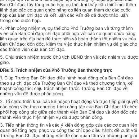
Ban Chỉ đạo; tùy từng cuộc họp cụ thể, khi thấy cần thiết mời thêm
lãnh đạo các cơ quan chức năng có liên quan tham dự các cuộc
họp của Ban Chỉ đạo và kết luận các v
ấ
n đề đã được thảo luận
trong các cuộc họp.
4. Phân công nhiệm vụ cụ thể cho Phó Trưởng ban và từng thành
viên của Ban Chỉ đạo; chỉ đạo phối hợp với các cơ quan chức năng
li
ê
n quan trên địa bàn để thực hiện và hoàn thành tốt nhiệm vụ của
Ban Chỉ đạo; đôn đốc, kiểm tra việc thực hiện nhiệm vụ đã giao cho
các thành viên của Ban Chỉ đạo.
5. Chịu trách nhiệm trước Chủ tịch UBND tỉnh về các nhiệm vụ được
giao.
Điều 5
.
Trách nhiệm của Phó Trưởng Ban thường trực
1. Giúp Trưởng Ban Chỉ đạo điều hành hoạt động của Ban Chỉ đạo
theo sự chỉ đạo của Trưởng Ban Chỉ đạo và theo chương trình, k
ế
hoạch công tác; chịu trách nhiệm trước Trưởng Ban Chỉ đạo về
những vấn đề được phân c
ô
ng.
2. Tổ chức triển khai các kế hoạch hoạt động và trực tiếp gi
ả
i quyết
các c
ô
ng việc theo chương trình công tác của Ban Chỉ đạo; tổ chức
phối hợp công tác giữa các thành viên Ban Chỉ đạo và đôn đốc các
thành viên thực hiện nhiệm vụ đã được phân công.
3. Tiếp nhận thông tin và các ý kiến đóng góp của các cơ quan liên
quan để tổng hợp, phục vụ công tác chỉ đạo điều hành; đề xuất với
Trưởng Ban Chỉ đạo những vấn đề cần quan tâm và phương án giải