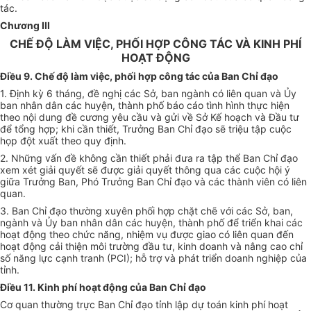
tác.
Chương III
CHẾ ĐỘ LÀM VIỆC, PHỐI HỢP CÔNG TÁC VÀ KINH PHÍ
HOẠT ĐỘNG
Điều 9. Chế độ làm việc, phối hợp công tác của Ban Chỉ đạo
1. Định kỳ 6 tháng, đề nghị các Sở, ban ngành có liên quan và Ủy
ban nhân dân các huyện, thành phố báo cáo tình hình thực hiện
theo nội dung đề cương yêu cầu và gửi về Sở Kế hoạch và Đầu tư
để tổng hợp; khi cần thiết, Trưởng Ban Chỉ đạo sẽ triệu tập cuộc
họp đột xuất theo quy định.
2. Những vấn đề không cần thiết phải đưa ra tập thể Ban Ch
ỉ
đạo
xem xét giải quyết sẽ được giải quyết thông qua các cuộc hội ý
giữa Trưởng Ban, Phó Trưởng Ban Chỉ đạo và các thành viên có liên
quan.
3. Ban Chỉ đạo thường xuyên phối hợp chặt chẽ với các Sở, ban,
ngành và Ủy ban nhân dân các huyện, thành phố để triển khai các
hoạt động theo chức năng, nhiệm vụ được giao có liên quan đ
ế
n
hoạt động cải thiện môi trường đ
ầ
u tư, kinh doanh và nâng cao chỉ
s
ố
năng lực cạnh tranh (PCI);
hỗ
trợ và phát tri
ể
n doanh nghiệp của
tỉnh.
Đ
i
ều 11. K
i
nh phí hoạt động của Ban Chỉ đạo
Cơ quan thường trực Ban Chỉ đạo tỉnh lập dự toán kinh phí hoạt