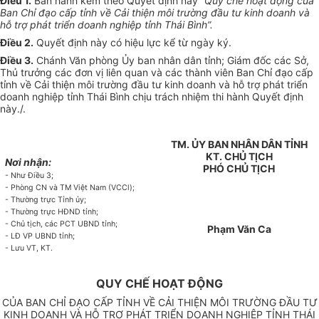
Điều 1.
Ban hành kèm theo Quyết định này
“Quy chế hoạt động của
Ban Chỉ đạo cấp tỉnh về Cải thiện môi trường đầu tư k
i
nh doanh và
h
ỗ
trợ phát triển doanh nghiệp t
ỉ
nh Thái Bình”
.
Điều 2.
Quyết định này có hiệu lực kể từ ngày ký.
Điều 3.
Chánh Văn phòng Ủy ban nhân dân tỉnh; Giám đốc các Sở,
Thủ trưởng các đơn vị liên quan và các thành viên Ban Chỉ đạo cấp
tỉnh về Cải thiện môi trường đầu tư kinh doanh và hỗ trợ phát triển
doanh nghiệp tỉnh Thái Bình chịu trách nhiệm thi hành Quyết định
này
./.
TM. ỦY BAN NHÂN DÂN
TỈNH
KT. CHỦ TỊCH
Nơi nhận:
PHÓ CHỦ TỊCH
- Như Điều 3;
- Phòng CN và TM Việt Nam (VCC
l
);
-
Thường trực T
ỉ
nh
ủy
;
- Thường trực HĐND t
ỉ
nh;
- Chủ tịch, các PCT UBND tỉnh;
Phạm Văn Ca
- LĐ VP
U
BND tỉnh;
- L
ưu
VT
,
KT.
QUY CHẾ HOẠT ĐỘNG
CỦA BAN CHỈ ĐẠO CẤP TỈNH VỀ CẢI THIỆN MÔI TRƯỜNG ĐẦU TƯ
KINH DOANH VÀ HỖ TRỢ PHÁT TRIỂN DOANH NGHIỆP TỈNH THÁI