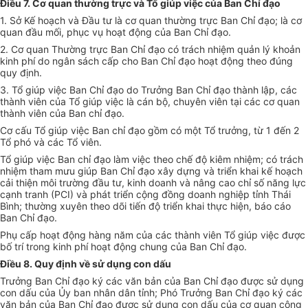
Điều 7. Cơ quan thường trực và T
ổ
giúp việc của Ban Chỉ đạo
1. Sở Kế hoạch và Đầu tư là cơ quan thường trực Ban Chỉ đạo; là cơ
quan đầu mối, phục vụ hoạt động của Ban Chỉ đạo.
2. Cơ quan Thường trực Ban Chỉ đạo có trách nhiệm quản lý khoản
kinh phí do ngân sách cấp cho Ban Chỉ đạo hoạt động theo đúng
quy định.
3. Tổ giúp việc Ban Chỉ đạo do Trưởng Ban Chỉ đạo thành lập, các
thành viên của Tổ giúp việc là cán bộ, chuyên viên tại các cơ quan
thành viên của Ban ch
ỉ
đạo.
Cơ cấu Tổ giúp việc Ban chỉ đạo gồm có một Tổ trưởng, từ 1
đ
ến 2
Tổ phó và các Tổ viên.
Tổ giúp việc Ban chỉ đạo làm việc theo chế độ kiêm nhiệm; có trách
nhiệm tham mưu giúp Ban Chỉ đạo xây dựng và triển khai kế hoạch
cải thiện môi trường đầu tư, kinh doanh và nâng cao chỉ s
ố
năng lực
cạnh tranh (PCI) và phát tri
ển
cộng đồng doanh nghiệp tỉnh Thái
Bình; thường xuyên theo dõi t
i
ến độ triển khai thực hiện, báo cáo
Ban Chỉ đạo.
Phụ cấp hoạt động hàng năm của các thành viên Tổ giúp việc được
bố trí trong kinh phí hoạt động chung của Ban Chỉ đạo.
Điều 8. Quy định về sử dụng con dấu
Trưởng Ban Chỉ đạo ký các văn bản của Ban Chỉ đạo được sử dụng
con dấu của Ủy ban nhân dân tỉnh; Phó Trưởng Ban Chỉ đạo ký các
văn bản của Ban Chỉ đạo được sử dụng con dấu của cơ quan công