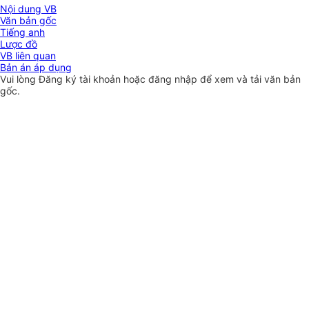
Nội dung VB
Văn bản gốc
Tiếng anh
Lược đồ
VB liên quan
Bản án áp dụng
Vui lòng
Đăng ký
tài khoản hoặc
đăng nhập
để xem và tải văn bản
gốc.