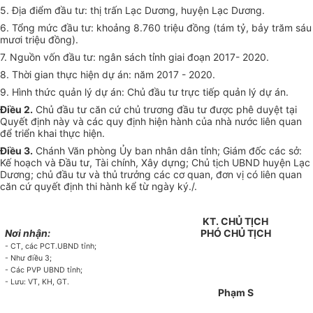
5. Địa điểm đầu tư: thị trấn Lạc Dương, huyện Lạc Dương.
6. Tổng mức đầu tư: khoảng 8.760 triệu đồng (tám tỷ, bảy trăm sáu
mươi triệu đồng).
7. Nguồn vốn đầu tư: ngân sách tỉnh giai đoạn 2017- 2020.
8. Thời gian thực hiện dự án: năm 2017 - 2020.
9. Hình thức quản lý dự án: Chủ đầu tư trực tiếp quản lý dự án.
Điều 2.
Chủ đầu tư căn cứ chủ trương đầu tư được phê duyệt tại
Quyết định này và các quy định hiện hành của nhà nước liên quan
để triển khai thực hiện.
Điều 3.
Chánh Văn phòng Ủy ban nhân dân tỉnh; Giám đốc các sở:
Kế hoạch và Đầu tư, Tài chính, Xây dựng; Chủ tịch UBND huyện Lạc
Dương; chủ đầu tư và thủ trưởng các cơ quan, đơn vị có liên quan
căn cứ quyết định thi hành kể từ ngày ký./.
KT. CHỦ TỊCH
Nơi nhận:
PHÓ CHỦ TỊCH
- CT, các PCT.UBND tỉnh;
- Như điều 3;
- Các PVP UBND tỉnh;
- Lưu: VT, KH, GT.
Phạm S