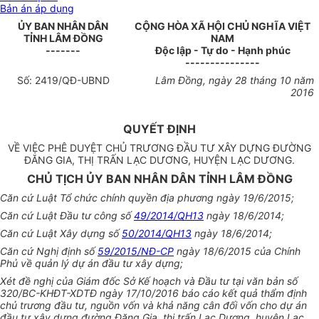
Bản án áp dụng
ỦY BAN NHÂN DÂN
CỘNG HÒA XÃ HỘI CHỦ NGHĨA VIỆT
TỈNH
LÂM ĐỒNG
N
A
M
-------
Độc lập - Tự do - Hạnh phúc
---------------
Số:
2419
/QĐ-UBND
Lâm Đồng
, ngày
28
tháng
10
năm
2016
QUYẾT ĐỊNH
VỀ VIỆC PHÊ DUYỆT CHỦ TRƯƠNG ĐẦU TƯ XÂY DỰNG ĐƯỜNG
ĐĂNG GIA, THỊ TRẤN LẠC DƯƠNG, HUYỆN LẠC DƯƠNG.
CHỦ TỊCH ỦY BAN NHÂN DÂN TỈNH LÂM ĐỒNG
Căn cứ Luật Tổ chức chính quyền địa phương ngày 19/6/2015;
Căn cứ Luật Đầu tư công số
49/2014/QH13
ngày 18/6/2014;
Căn cứ Luật Xây dựng số
50/2014/QH13
ngày 18/6/2014;
Căn cứ Nghị định số
59/2015/NĐ-CP
ngày 18/6/2015 của Chính
Phủ về quản lý dự án đầu tư xây dựng;
Xét đề nghị của Giám đốc Sở Kế hoạch và Đầu tư tại văn bản số
320/BC-KHĐT-XDTĐ ngày 17/10/2016 báo cáo kết quả thẩm định
chủ trương đầu tư, nguồn vốn và khả năng cân đối vốn cho dự án
đầu tư xây dựng đường Đăng Gia, thị trấn Lạc Dương, huyện Lạc