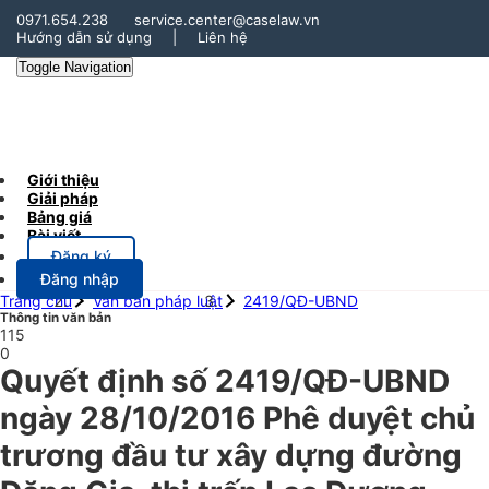
0971.654.238
service.center@caselaw.vn
Hướng dẫn sử dụng
|
Liên hệ
Toggle Navigation
Giới thiệu
Giải pháp
Bảng giá
Bài viết
Đăng ký
Đăng nhập
Trang chủ
Văn bản pháp luật
2419/QĐ-UBND
Thông tin văn bản
115
0
Quyết định số 2419/QĐ-UBND
ngày 28/10/2016 Phê duyệt chủ
trương đầu tư xây dựng đường