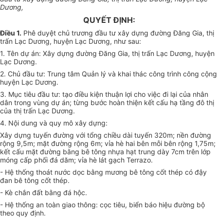
Dương,
QUYẾT ĐỊNH:
Điều 1.
Phê duyệt chủ trương đầu tư xây dựng đường Đăng Gia, thị
trấn Lạc Dương, huyện Lạc Dương, như sau:
1. Tên dự án: Xây dựng đường Đăng Gia, thị trấn Lạc Dương, huyện
Lạc Dương.
2. Chủ đầu tư: Trung tâm Quản lý và khai thác công trình công cộng
huyện Lạc Dương.
3. Mục tiêu đầu tư: tạo điều kiện thuận lợi cho việc đi lại của nhân
dân trong vùng dự án; từng bước hoàn thiện kết cấu hạ tầng đô thị
của thị trấn Lạc Dương.
4. Nội dung và quy mô xây dựng:
Xây dựng tuyến đường với tổng chiều dài tuyến 320m; nền đường
rộng 9,5m; mặt đường rộng 6m; vỉa hè hai bên mỗi bên rộng
1
,75m;
kết cấu mặt đường bằng bê tông nhựa hạt trung dày 7cm trên lớp
móng cấp phối đá dăm; vỉa hè lát gạch Terrazo.
- Hệ thống thoát nước dọc bằng mương bê tông cốt thép có đậy
đan bê tông cốt thép.
- Kè chắn đất bằng đá hộc.
- Hệ thống an toàn giao thông: cọc tiêu, biển báo hiệu đường bộ
theo qu
y
định.