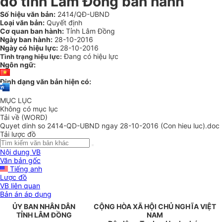
do tỉnh Lâm Đồng ban hành
Số hiệu văn bản:
2414/QĐ-UBND
Loại văn bản:
Quyết định
Cơ quan ban hành:
Tỉnh Lâm Đồng
Ngày ban hành:
28-10-2016
Ngày có hiệu lực:
28-10-2016
Đang có hiệu lực
Tình trạng hiệu lực:
Ngôn ngữ:
Định dạng văn bản hiện có:
MỤC LỤC
Không có mục lục
Tải về (WORD)
Quyet dinh so 2414-QD-UBND ngay 28-10-2016 (Con hieu luc).doc
Tải lược đồ
Nội dung VB
Văn bản gốc
Tiếng anh
Lược đồ
VB liên quan
Bản án áp dụng
ỦY BAN NHÂN DÂN
CỘNG HÒA XÃ HỘI CHỦ NGHĨA VIỆT
TỈNH
LÂM ĐỒNG
N
A
M