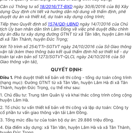
Căn cứ Thông tư số
18/2016/TT-BXD
ngày 30/6/2016 của Bộ Xây
dựng Quy định chi tiết và hướng dẫn nội dung về thẩm định, phê
duyệt dự án và thiết kế, dự toán xây dựng công trình;
Tiếp theo Quyết định số
1574/QĐ-UBND
ngày 14/7/2016 của Chủ
tịch Ủy ban nhân dân tỉnh Lâm Đồng về việc phê duyệt điều chỉnh
dự án đầu tư xây dựng đường GTNT từ xã Tân Văn, huyện Lâm Hà
đi xã Tân Thành, huyện Đức Trọng;
Xét Tờ trình số 254/TTr-SGTVT ngày 24/10/2016 của Sở Giao thông
vận tải (kèm theo thông báo kết quả thẩm định hồ sơ thiết kế - dự
toán tại văn bản số 1273/SGTVT-QLCL ngày 24/10/2016 của Sở
Giao thông v
ậ
n tải),
QUYẾT ĐỊNH:
Điều 1.
Phê duyệt thiết kế bản vẽ thi công - tổng dự toán công trình
(hạng mục): Đường GTNT từ xã Tân Văn, huyện Lâm Hà đi xã Tân
Thành, huyện Đức Trọng, cụ thể như sau:
1. Chủ đầu tư: Trung tâm Quản lý và khai thác công trình công cộng
huyện Lâm Hà.
2. Tổ chức tư vấn thiết kế bản vẽ thi công và lập dự toán: Công ty
c
ổ
phần tư vấn giao thông vận tải Lâm Đồng.
3. Tổng mức đầu tư của toàn bộ dự án: 29.886 triệu đồng.
4. Địa điểm xây dựng: xã Tân Văn, huyện Lâm Hà và xã Tân Thành,
huyện Đức Trọng.