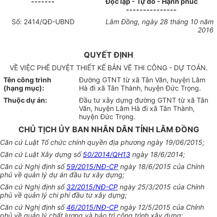
-------
Độc lập - Tự do - Hạnh phúc
---------------
Số:
2414
/QĐ-UBND
Lâm Đồng
, ngày
28
tháng
10
năm
2016
QUYẾT ĐỊNH
VỀ VIỆC PHÊ DUYỆT THIẾT KẾ BẢN VẼ THI CÔNG - DỰ TOÁN.
Tên công trình
Đường GTNT từ xã Tân Văn, huyện Lâm
(hạng mục):
Hà đi xã Tân Thành, huyện Đức Trọng.
Thuộc dự án:
Đầu tư xây dựng đường GTNT từ xã Tân
Văn, huyện Lâm Hà đi xã Tân Thành,
huyện Đức Trọng.
CHỦ TỊCH ỦY BAN NHÂN DÂN TỈNH LÂM ĐỒNG
Căn cứ Luật Tổ chức chính quyền địa phương ngày 19/06/2015;
Căn cứ Luật Xây dựng số
50/2014/QH13
ngày 18/6/2014;
Căn cứ Nghị định số
59/2015/NĐ-CP
ngày 18/6/2015 của Chính
phủ về quản lý dự án đầu tư xây dựng;
Căn cứ Nghị định số
32/2015/NĐ-CP
ngày 25/3/2015 của Chính
phủ về quản lý chi phí đầu tư xây dựng;
Căn cứ Nghị định số
46/2015/NĐ-CP
ngày 12/5/2015 của Chính
phủ về quản lý chất lượng và bảo trì công trình xây dựng;