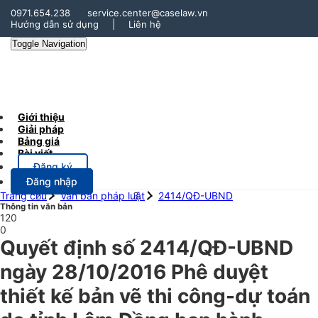
0971.654.238
service.center@caselaw.vn
Hướng dẫn sử dụng
|
Liên hệ
Toggle Navigation
Giới thiệu
Giải pháp
Bảng giá
Bài viết
Đăng ký
Đăng nhập
Trang chủ
Văn bản pháp luật
2414/QĐ-UBND
Thông tin văn bản
120
0
Quyết định số 2414/QĐ-UBND
ngày 28/10/2016 Phê duyệt
thiết kế bản vẽ thi công-dự toán