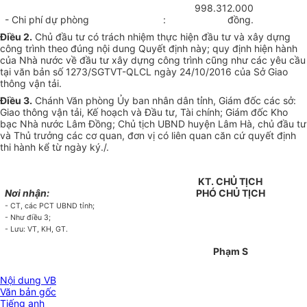
998.312.000
- Chi phí dự phòng
:
đồng.
Điều 2.
Chủ đầu tư có trách nhiệm thực hiện đ
ầ
u tư và xây dựng
công trình theo đúng nội dung Quyết định này; quy định hiện hành
của Nhà nước về đầu tư xây dựng công trình cũng như các yêu cầu
tại văn bản số 1273/SGTVT-QLCL ngày 24/10/2016 của Sở Giao
thông vận tải.
Điều 3.
Chánh Văn phòng Ủy ban nhân dân tỉnh, Giám đốc các sở:
Giao thông vận tải, Kế hoạch và Đầu tư, Tài chính; Giám đốc Kho
bạc Nhà nước Lâm Đồng; Chủ tịch UBND huyện Lâm Hà, chủ đầu tư
và Thủ trưởng các cơ quan, đơn vị có liên quan căn cứ quyết định
thi hành k
ể
từ ngày ký./.
KT. CHỦ TỊCH
Nơi nhận:
PHÓ CHỦ TỊCH
- CT, các PCT UBND tỉnh;
- Như điều 3;
- Lưu: VT, KH, GT.
Phạm S
Nội dung VB
Văn bản gốc
Tiếng anh