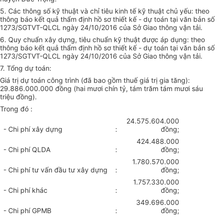
5. Các thông số kỹ thuật và chỉ tiêu kinh tế kỹ thuật chủ yếu: theo
thông báo kết quả thẩm định hồ sơ thiết kế - dự toán tại văn bản số
1273/SGTVT-QLCL ngày 24/10/2016 của Sở Giao thông vận tải.
6. Quy chuẩn xây dựng, tiêu chuẩn kỹ thuật được áp dụng: theo
thông báo kết quả thẩm định hồ sơ thiết kế - dự toán tại văn bản số
1273/SGTVT-QLCL ngày 24/10/2016 của Sở Giao thông vận tải.
7. Tổng dự toán:
Giá trị dự toán công tr
ì
nh (đã bao gồm thuế giá trị gia tăng):
29.886.000.000 đồng (hai mươi chín tỷ, tám trăm tám mươi sáu
triệu đồng).
Trong đó :
24.575.604.000
- Chi phí xây dựng
:
đồng;
424.488.000
- Chi phí QLDA
:
đồng;
1.780.570.000
- Chi phí tư vấn đầu tư xây dựng
:
đồng;
1.757.330.000
- Chi phí khác
:
đồng;
349.696.000
- Chi phí GPMB
:
đồng;