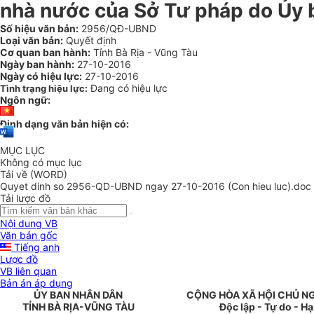
nhà nước của Sở Tư pháp do Ủy 
Số hiệu văn bản:
2956/QĐ-UBND
Loại văn bản:
Quyết định
Cơ quan ban hành:
Tỉnh Bà Rịa - Vũng Tàu
Ngày ban hành:
27-10-2016
Ngày có hiệu lực:
27-10-2016
Đang có hiệu lực
Tình trạng hiệu lực:
Ngôn ngữ:
Định dạng văn bản hiện có:
MỤC LỤC
Không có mục lục
Tải về (WORD)
Quyet dinh so 2956-QD-UBND ngay 27-10-2016 (Con hieu luc).doc
Tải lược đồ
Nội dung VB
Văn bản gốc
Tiếng anh
Lược đồ
VB liên quan
Bản án áp dụng
ỦY BAN NHÂN DÂN
CỘNG HÒA XÃ HỘI CHỦ N
TỈNH BÀ RỊA-VŨNG TÀU
Độc lập - Tự do - H