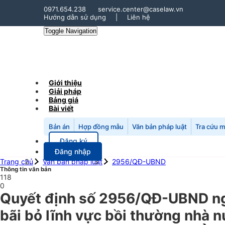
0971.654.238
service.center@caselaw.vn
Hướng dẫn sử dụng
|
Liên hệ
Toggle Navigation
Giới thiệu
Giải pháp
Bảng giá
Bài viết
Bản án
Hợp đồng mẫu
Văn bản pháp luật
Tra cứu 
Đăng ký
Đăng nhập
Trang chủ
Văn bản pháp luật
2956/QĐ-UBND
Thông tin văn bản
118
0
Quyết định số 2956/QĐ-UBND ngà
bãi bỏ lĩnh vực bồi thường nhà n