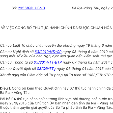
--------
-------------
Số:
2956/QĐ-UBND
Bà Rịa-Vũng Tàu, ngày 
VỀ VIỆC CÔNG BỐ THỦ TỤC HÀNH CHÍNH ĐÃ ĐƯỢC CHUẨN HÓA
Căn cứ Luật Tổ chức chính quyền địa phương ngày 19 tháng 6 năm
Căn cứ Nghị định số
63/2010/NĐ-CP
ngày 08 tháng 6 năm 2010 của 
sung một số điều của các Nghị định liên quan đến kiểm soát thủ tục
Căn cứ Thông tư số
05/2014/TT-BTP
ngày 07 tháng 02 năm 2014 của
Căn cứ Quyết định số
08/QĐ-TTg
ngày 06 tháng 01 năm 2015 của Th
Xét đề nghị của Giám đốc Sở Tư pháp tại Tờ trình số 1088/TTr-STP
Điều 1.
Công bố kèm theo Quyết định này 07 thủ tục hành chính đã 
Bà Rịa - Vũng Tàu.
Bãi bỏ 04 thủ tục hành chính trong lĩnh vực bồi thường nhà nước tr
ngày 23/9/2015 của Chủ tịch Ủy ban nhân dân tỉnh Bà Rịa - Vũng Tàu
thuộc thẩm quyền giải quyết của Sở Tư pháp tỉnh Bà Rịa - Vũng Tàu