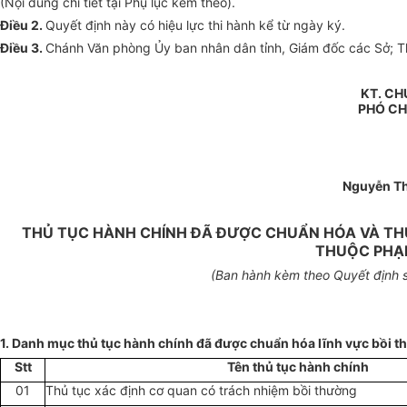
(Nội dung chi tiết tại Phụ lục kèm theo).
Điều 2.
Quyết định này có hiệu lực thi hành kể từ ngày ký.
Điều 3.
Chánh Văn phòng Ủy ban nhân dân tỉnh, Giám đốc các Sở; Thủ
KT. CH
PHÓ CH
Nguyễn Th
THỦ TỤC HÀNH CHÍNH ĐÃ ĐƯỢC CHUẨN HÓA VÀ THỦ
THUỘC PHẠM
(Ban hành kèm theo Quyết định 
1. Danh mục thủ tục hành chính đã được chuẩn hóa lĩnh vực bồi t
Stt
Tên thủ tục hành chính
01
Thủ tục xác định cơ quan có trách nhiệm bồi thường