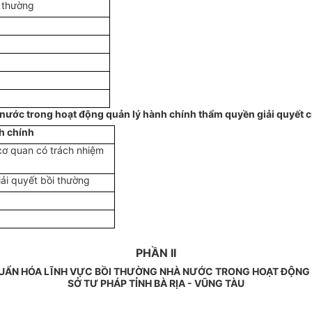
i thường
 nước trong hoạt động quản lý hành chính thẩm quyền giải quyết c
h chính
 cơ quan có trách nhiệm
iải quyết bồi thường
PHẦN II
HUẨN HÓA LĨNH VỰC BỒI THƯỜNG NHÀ NƯỚC TRONG HOẠT ĐỘNG 
SỞ TƯ PHÁP TỈNH BÀ RỊA - VŨNG TÀU