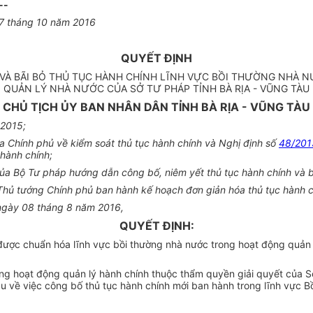
--
27 tháng 10 năm 2016
QUYẾT ĐỊNH
 VÀ BÃI BỎ THỦ TỤC HÀNH CHÍNH LĨNH VỰC BỒI THƯỜNG NHÀ 
QUẢN LÝ NHÀ NƯỚC CỦA SỞ TƯ PHÁP TỈNH BÀ RỊA - VŨNG TÀU
CHỦ TỊCH ỦY BAN NHÂN DÂN TỈNH BÀ RỊA - VŨNG TÀU
 2015;
Chính phủ về kiểm soát thủ tục hành chính và Nghị định số
48/20
 hành chính;
 Bộ Tư pháp hướng dẫn công bố, niêm yết thủ tục hành chính và báo 
ủ tướng Chính phủ ban hành kế hoạch đơn giản hóa thủ tục hành c
 ngày 08 tháng 8 năm 2016,
QUYẾT ĐỊNH:
được chuẩn hóa lĩnh vực bồi thường nhà nước trong hoạt động quản 
ong hoạt động quản lý hành chính thuộc thẩm quyền giải quyết của S
 về việc công bố thủ tục hành chính mới ban hành trong lĩnh vực Bồ
.