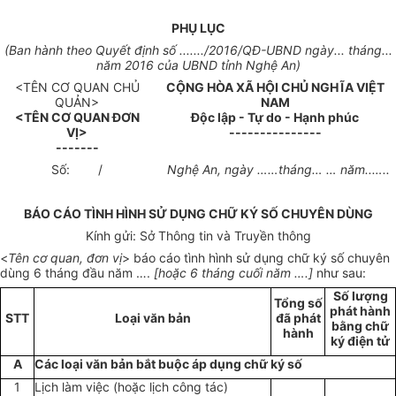
PHỤ LỤC
(
Ban hành theo
Quyết định
s
ố
.......
/
2016/
QĐ-UBND
ngày... tháng...
năm 2016 của
UBND tỉnh Nghệ An)
<TÊN CƠ QUAN CHỦ
CỘNG HÒA XÃ HỘI CHỦ NGHĨA VIỆT
Q
U
ẢN>
NAM
<TÊN CƠ QUAN ĐƠN
Độc lập - Tự do - Hạnh phúc
VỊ>
---------------
-------
Số:
/
Nghệ An
, ngày
…
…tháng
…
… năm.
.
…..
BÁO CÁO TÌNH HÌNH SỬ DỤNG CHỮ KÝ SỐ CHUYÊN DÙNG
Kính gửi: Sở Thông tin và Truyền thông
<
Tên cơ quan, đơn vị
> báo cáo tình hình sử dụng chữ ký số chuyên
dùng 6 tháng đầu năm ….
[hoặc 6 tháng cuối năm ….]
như sau:
Số lượng
Tổng số
phát hành
STT
Loại văn bản
đã phát
bằng chữ
hành
ký điện tử
A
Các loại văn bản bắt buộc áp dụng chữ ký số
1
Lịch làm việc (hoặc lịch công tác)