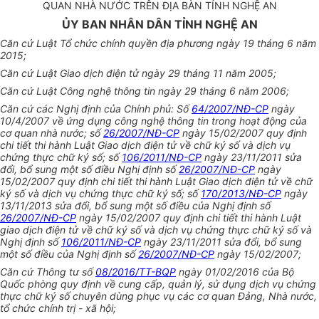
QUAN NHÀ NƯỚC TRÊN ĐỊA BÀN TỈNH NGHỆ AN
ỦY BAN NHÂN DÂN TỈNH NGHỆ AN
Căn cứ Luật Tổ chức chính quyền địa phương ngày 19 tháng 6 năm
2015;
Căn cứ Luật Giao dịch điện tử ngày 29 tháng 11 năm 2005;
Căn cứ Luật Công nghệ thông tin ngày 29 tháng 6 năm 2006;
Căn cứ các Nghị định của Chính phủ: Số
64/2007/NĐ-CP
ngày
10/4/2007 về ứng dụng công nghệ thông tin trong hoạt động của
cơ quan nhà nước; số
26/2007/NĐ-CP
ngày 15/02/2007 quy định
chi tiết thi hành Luật Giao dịch điện tử về chữ ký số và dịch vụ
chứng thực chữ ký số; số
106/2011/NĐ-CP
ngày 23/11/2011 sửa
đổi, bổ sung một số điều Nghị định số
26/2007/NĐ-CP
ngày
15/02/2007 quy định chi tiết thi hành Luật Giao dịch điện tử về chữ
ký số và dịch vụ chứng thực chữ ký số; số
170/2013/NĐ-CP
ngày
13/11/2013 sửa đổi, bổ sung một số điều của Nghị định số
26/2007/NĐ-CP
ngày 15/02/2007 quy định chi tiết thi hành Luật
giao dịch điện tử về chữ ký số và dịch vụ chứng thực chữ ký số và
Nghị định số
106/2011/NĐ-CP
ngày 23/11/2011 sửa đổi, bổ sung
một số điều của Nghị định số
26/2007/NĐ-CP
ngày 15/02/2007;
Căn cứ Thông tư số
08/2016/TT-BQP
ngày 01/02/2016 của Bộ
Quốc phòng quy định về cung cấp, quản lý, sử dụng dịch vụ chứng
thực chữ ký số chuyên dùng phục vụ các cơ quan Đảng, Nhà nước,
tổ chức chính trị - xã hội;