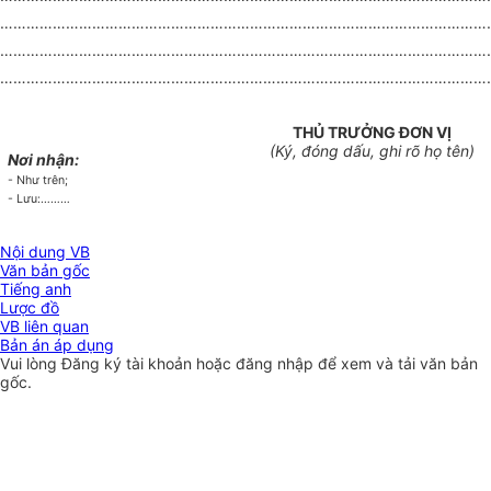
…………………………………………………………………………………………………
…………………………………………………………………………………………………
…………………………………………………………………………………………………
THỦ TRƯỞNG ĐƠN VỊ
(Ký, đóng dấu, ghi rõ họ tên)
Nơi nhận:
- Như trên;
- Lưu:………
Nội dung VB
Văn bản gốc
Tiếng anh
Lược đồ
VB liên quan
Bản án áp dụng
Vui lòng
Đăng ký
tài khoản hoặc
đăng nhập
để xem và tải văn bản
gốc.