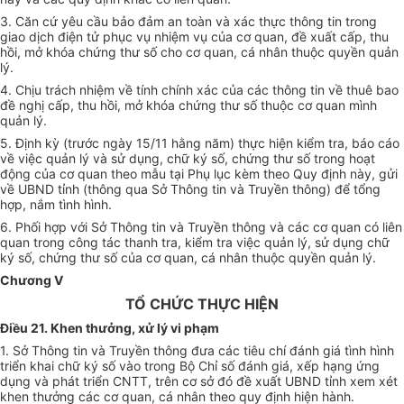
3. Căn cứ yêu cầu bảo đảm an toàn và xác thực thông tin trong
giao dịch điện tử phục vụ nhiệm vụ của cơ quan, đề xuất cấp, thu
hồi, mở khóa chứng thư số cho cơ quan, cá nhân thuộc quyền quản
lý.
4. Chịu trách nhiệm về tính chính xác của các thông tin về thuê bao
đề nghị cấp, thu hồi, mở khóa chứng thư số thuộc cơ quan mình
quản lý.
5. Định kỳ (trước ngày 15/11 hằng năm) thực hiện kiểm tra, báo cáo
về việc quản lý và sử dụng, chữ ký số, chứng thư số trong hoạt
động của cơ quan theo mẫu tại Phụ lục kèm theo Quy định này, gửi
về UBND tỉnh (thông qua Sở Thông tin và Truyền thông) để tổng
hợp, nắm tình hình.
6. Phối hợp với Sở Thông tin và Truyền thông và các cơ quan có liên
quan trong công tác thanh tra, kiểm tra việc quản lý, sử dụng chữ
ký số, chứng thư số của cơ quan, cá nhân thuộc quyền quản lý.
Chương V
TỔ CHỨC THỰC HIỆN
Điều 21. Khen thưởng, xử lý vi phạm
1. Sở Thông tin và Truyền thông đưa các tiêu chí đánh giá tình hình
triển khai chữ ký số vào trong Bộ Chỉ số đánh giá, xếp hạng ứng
dụng và phát triển CNTT, trên cơ sở đó đề xuất UBND tỉnh xem xét
khen thưởng các cơ quan, cá nhân theo quy định hiện hành.