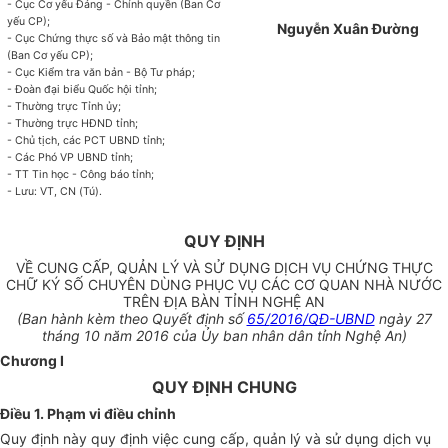
- Cục Cơ yếu Đảng - Chính quyền (Ban Cơ
yếu CP);
Nguyễn Xuân Đường
- Cục Chứng thực số và Bảo mật thông tin
(Ban Cơ yếu CP);
- Cục Kiểm tra văn bản - Bộ Tư pháp;
- Đoàn đại biểu Quốc hội tỉnh;
- Thường trực Tỉnh ủy;
- Thường trực HĐND tỉnh;
- Chủ tịch, các PCT UBND tỉnh;
- Các Phó VP UBND tỉnh;
- TT Tin học - Công báo tỉnh;
- Lưu: VT, CN (Tú).
QUY ĐỊNH
VỀ CUNG CẤP, QUẢN LÝ VÀ SỬ DỤNG DỊCH VỤ CHỨNG THỰC
CHỮ KÝ SỐ CHUYÊN DÙNG PHỤC VỤ CÁC CƠ QUAN NHÀ NƯỚC
TRÊN ĐỊA BÀN TỈNH NGHỆ AN
(Ban hành kèm theo Quyết định số
65/
2016/QĐ-UBND
ngày 27
tháng 10 năm 2016
của Ủy ban nhân dân tỉnh Nghệ An)
Chương I
QUY ĐỊNH CHUNG
Điều 1. Phạm vi điều chỉnh
Quy định này quy định việc cung cấp, quản lý và sử dụng dịch vụ