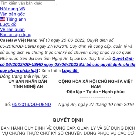
Nội dung VB
Văn bản gốc
Tiếng anh
Lược đồ
VB liên quan
Bản án áp dụng
Caselaw Việt Nam:
“Kể từ ngày 20-06-2022, Quyết định số
65/2016/QĐ-UBND ngày 27/10/2016 Quy định về cung cấp, quản lý và
sử dụng dịch vụ chứng thực chữ ký số chuyên dùng phục vụ cơ quan
Nhà nước trên địa bàn tỉnh Nghệ An bị bãi bỏ, thay thế bởi
Quyết định
số 36/2022/QĐ-UBND ngày 08/06/2022 Bãi bỏ các quyết định, chỉ thị
quy phạm pháp luật
”.
Xem thêm
Lược đồ.
Dòng trạng thái hiệu lực.
ỦY BAN NHÂN DÂN
CỘNG HÒA XÃ HỘI CHỦ NGHĨA VIỆT
TỈNH NGHỆ AN
NAM
-------
Độc lập - Tự do - Hạnh phúc
---------------
Số:
65/
2016/QĐ-UBND
Nghệ An, ngày 27 tháng 10 năm 2016
QUYẾT ĐỊNH
BAN HÀNH QUY ĐỊNH VỀ CUNG CẤP, QUẢN LÝ VÀ SỬ DỤNG DỊCH
VỤ CHỨNG THỰC CHỮ KÝ SỐ CHUYÊN DÙNG PHỤC VỤ CÁC CƠ