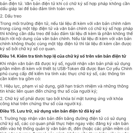
bản điện tử. Văn bản điện tử khi có chữ ký số hợp pháp không cần
dấu giáp lai để bảo đảm tính toàn vẹn.
2. Dấu treo
Trong môi trường điện tử, nếu tài liệu đi kèm với văn bản chính nằm
trong cùng một tệp điện tử và văn bản chính có chữ ký số hợp pháp
thì không cần dấu treo để bảo đảm tài liệu đi kèm là phần không thể
tách rời nội dung của văn bản chính. Nếu tài liệu đi kèm với văn bản
chính không thuộc cùng một tệp điện tử thì tài liệu đi kèm cần được
ký số bởi chữ ký số cơ quan.
Điều 14. Kiểm tra tính hợp lệ của chữ ký số trên văn bản điện tử
Khi nhận văn bản đã được ký số, người nhận văn bản phải sử dụng
phần mềm đi kèm với thiết bị USB-Token đã được Ban Cơ yếu Chính
phủ cung cấp để kiểm tra tính xác thực chữ ký số, các thông tin
cần kiểm tra gồm có:
1. Hiệu lực, phạm vi sử dụng, giới hạn trách nhiệm và những thông
tin khác liên quan đến chứng thư số của người ký;
2. Chữ ký số phải được tạo bởi khóa bí mật tương ứng với khóa
công khai trên chứng thư số của người ký.
Điều 15. Lưu trữ, sử dụng văn bản điện tử đã ký số
1. Trường hợp nhận văn bản đến bằng đường điện tử có sử dụng
chữ ký số, các cơ quan phải thực hiện ngay việc đăng ký văn bản
đến vào hệ thống quản lý văn bản đi, đến (hoặc các phần mềm có