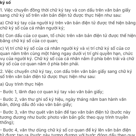
ký số
1. Việc chuyển đồng thời chữ ký tay và con dấu trên văn bản giấy
sang chữ ký số trên văn bản điện tử được thực hiện như sau:
a) Chữ ký tay của người ký trên văn bản điện tử được thể hiện bằng
chữ ký số của cá nhân người ký;
b) Con dấu của cơ quan, tổ chức trên văn bản điện tử được thể hiện
bằng chữ ký số của cơ quan;
c) Vị trí chữ ký số của cá nhân người ký và vị trí chữ ký số của cơ
quan nằm trên cùng một hàng ngay dưới vị trí ghi quyền hạn, chức
vụ của người ký. Chữ ký số của cá nhân nằm ở phía bên trái và chữ
ký số của cơ quan nằm ở phía bên phải.
2. Việc chuyển chữ ký tay, con dấu trên văn bản giấy sang chữ ký
số trên văn bản điện tử được thực hiện như sau:
a) Quy trình thực hiện
- Bước 1, lãnh đạo cơ quan ký tay vào văn bản giấy;
- Bước 2, văn thư ghi số ký hiệu, ngày tháng năm ban hành văn
bản, đóng dấu đỏ vào văn bản giấy;
- Bước 3, văn thư quét văn bản để tạo văn bản điện tử (bước này
tương đương như bước photo văn bản gốc theo quy trình truyền
thống);
- Bước 4, văn thư dùng chữ ký số cơ quan để ký lên văn bản điện
tử được tạo ra (bước này tương đương với bước đóng dấu theo quy