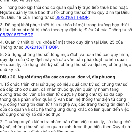
2. Thông báo kịp thời cho cơ quan quản lý trực tiếp thuê bao hoặc
Người quản lý thuê bao thu hồi chứng thư số theo quy định tại Điều
18, Điều 19 của Thông tư số
08/2016/TT-BQP
.
3. Đề nghị khôi phục thiết bị lưu khóa bí mật trong trường hợp thiết
bị lưu khóa bí mật bị khóa theo quy định tại Điều 24 của Thông tư số
08/2016/TT-BQP
.
4. Quản lý thiết bị lưu khóa bí mật theo quy định tại Điều 25 của
Thông tư số
08/2016/TT-BQP
.
5. Sử dụng chứng thư số đúng mục đích và tuân thủ các quy trình,
quy định của Quy định này và các văn bản pháp luật có liên quan
về quản lý, sử dụng chữ ký số, chứng thư số và dịch vụ chứng thực
chữ ký số.
Điều 20. Người đứng đầu các cơ quan, đơn vị, địa phương
1. Tổ chức triển khai sử dụng có hiệu quả chữ ký số, chứng thư số
đã cấp cho cơ quan, cá nhân thuộc quyền quản lý nhằm tăng
cường trao đổi văn bản điện tử được ký bằng chữ ký số đã cấp
thông qua phần mềm quản lý văn bản; hệ thống thư điện tử
công
vụ; c
ổng thông tin điện tử
tỉnh Nghệ An
; các trang thông tin điện tử
của cơ quan và các hệ thống ứng dụng khác có liên quan đến việc
sử dụng chữ ký số để xác thực.
2. Thường xuyên kiểm tra nhằm bảo đảm việc quản lý, sử dụng chữ
ký số, chứng thư số tại cơ quan mình được thực hiện theo Quy định
này và các quy định khác có liên quan.