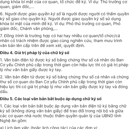
dụng khóa bí mật của cơ quan, tổ chức để ký. Ví dụ: Thủ trưởng cơ
quan, giám đốc,...
6.
Người được giao quyền ký số
là người được người có thẩm quyền
ký số giao cho quyền ký. Người được giao quyền ký số sử dụng
khóa bí mật của mình để ký. Ví dụ: Phó thủ trưởng cơ quan, Phó
giám đốc, Chánh văn phòng,...
7.
Đồng trình
là trường hợp có hai hay nhiều cơ quan/tổ chức/cá
nhân có trách nhiệm được giao cùng nghiên cứu, tham mưu trình
văn bản lên cấp trên để xem xét, quyết định.
Điều 4. Giá trị pháp lý của chữ ký số
1. Văn bản điện tử được ký số bằng chứng thư số cá nhân do Ban
Cơ yếu Chính phủ cấp trong thời gian còn hiệu lực thì có giá trị pháp
lý như văn bản giấy được ký tay.
2. Văn bản điện tử được ký số bằng chứng thư số cá nhân và chứng
thư số cơ quan do Ban Cơ yếu Chính phủ cấp trong thời gian còn
hiệu lực thì có giá trị pháp lý như văn bản giấy được ký tay và đóng
dấu.
Điều 5. Các loại văn bản bắt buộc áp dụng chữ ký số
1. Các loại văn bản bắt buộc áp dụng văn bản điện tử ký bằng chữ
ký số (không dùng văn bản giấy) để trao đổi trong nội bộ và giữa
các cơ quan nhà nước thuộc thẩm quyền quản lý của UBND tỉnh
Nghệ An gồm:
a) Lịch làm việc (hoặc lịch công tác) của các đơn vị;