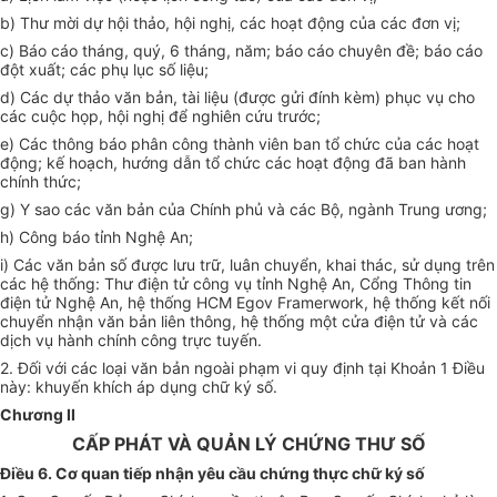
b) Thư mời dự hội thảo, hội nghị, các hoạt động của các đơn vị;
c) Báo cáo tháng, quý, 6 tháng, năm; báo cáo chuyên đề; báo cáo
đột xuất; các phụ lục số liệu;
d) Các dự thảo văn bản, tài liệu (được gửi đính kèm) phục vụ cho
các cuộc họp, hội nghị để nghiên cứu trước;
e) Các thông báo phân công thành viên ban tổ chức của các hoạt
động; kế hoạch, hướng dẫn tổ chức các hoạt động đã ban hành
chính thức;
g) Y sao các văn bản của Chính phủ và các Bộ, ngành Trung ương;
h) Công báo tỉnh Nghệ An;
i) Các văn bản số được lưu trữ, luân chuyển, khai thác, sử dụng trên
các hệ thống: Thư điện tử công vụ tỉnh Nghệ An, Cổng Thông tin
điện tử Nghệ An, hệ thống HCM Egov Framerwork, hệ thống kết nối
chuyển nhận văn bản liên thông, hệ thống một cửa điện tử và các
dịch vụ hành chính công trực tuyến.
2. Đối với các loại văn bản ngoài phạm vi quy định tại Khoản 1 Điều
này: khuyến khích áp dụng chữ ký số.
Chương II
CẤP PHÁT VÀ QUẢN LÝ CHỨNG THƯ SỐ
Điều 6. Cơ quan tiếp nhận yêu cầu chứng thực chữ ký số