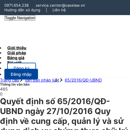
0971.654.238
service.center@caselaw.vn
Hướng dẫn sử dụng
|
Liên hệ
Toggle Navigation
Giới thiệu
Giải pháp
Bảng giá
Bài viết
Đăng ký
Đăng nhập
Trang chủ
Văn bản pháp luật
65/2016/QĐ-UBND
Thông tin văn bản
485
0
Quyết định số 65/2016/QĐ-
UBND ngày 27/10/2016 Quy
định về cung cấp, quản lý và sử