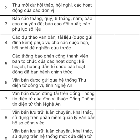
Thư mời dự hội thảo, hội nghị, các hoạt
2
động của các đơn vị
Báo cáo tháng, quý, 6 tháng, năm; báo
3
cáo chuyên đề; báo cáo đột xuất; các
phụ lục số liệu
Các dự thảo văn bản, tài liệu (được gửi
4
đính kèm) phục vụ cho các cuộc họp,
hội nghị để nghiên cứu trước
Các thông báo phân công thành viên
ban tổ chức của các hoạt động; kế
5
hoạch, hướng dẫn tổ chức các hoạt
động đã ban hành chính thức
Văn bản được gửi qua hệ thống Thư
6
điện tử công vụ tỉnh Nghệ An
Văn bản được đăng tải trên Cổng Thông
7
tin điện tử của đơn vị thuộc Cổng Thông
tin điện tử tỉnh Nghệ An
Văn bản lưu trữ, luân chuyển, khai thác,
8
sử dụng trên phần mềm quản lý văn bản
hồ sơ công việc
Văn bản lưu trữ, luân chuyển, khai thác,
sử dụng trên hệ thống một cửa điện tử
9