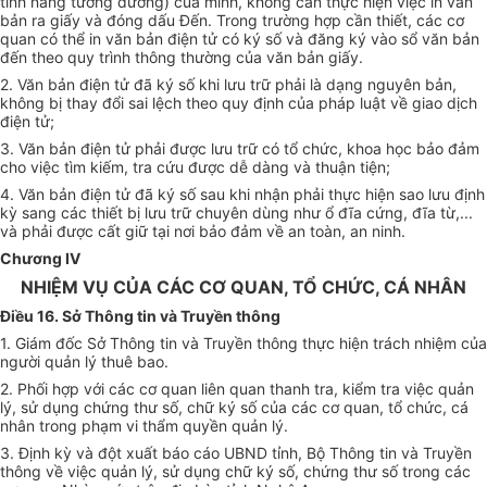
tính năng tương đương) của mình, không cần thực hiện việc in văn
bản ra giấy và đóng dấu Đến. Trong trường hợp cần thiết, các cơ
quan có thể in văn bản điện tử có ký số và đăng ký vào sổ văn bản
đến theo quy trình thông thường của văn bản giấy.
2. Văn bản điện tử đã ký số khi lưu trữ phải là dạng nguyên bản,
không bị thay đổi sai lệch theo quy định của pháp luật về giao dịch
điện tử;
3. Văn bản điện tử phải được lưu trữ có tổ chức, khoa học bảo đảm
cho việc tìm kiếm, tra cứu được dễ dàng và thuận tiện;
4. Văn bản điện tử đã ký số sau khi nhận phải thực hiện sao lưu định
kỳ sang các thiết bị lưu trữ chuyên dùng như ổ đĩa cứng, đĩa từ,...
và phải được cất giữ tại nơi bảo đảm về an toàn, an ninh.
Chương IV
NHIỆM VỤ CỦA CÁC CƠ QUAN, TỔ CHỨC, CÁ NHÂN
Điều 16. Sở Thông tin và Truyền thông
1. Giám đốc Sở Thông tin và Truyền thông thực hiện trách nhiệm của
người quản lý thuê bao.
2. Phối hợp với các cơ quan liên quan thanh tra, kiểm tra việc quản
lý, sử dụng chứng thư số, chữ ký số của các cơ quan, tổ chức, cá
nhân trong phạm vi thẩm quyền quản lý.
3. Định kỳ và đột xuất báo cáo UBND tỉnh, Bộ Thông tin và Truyền
thông về việc quản lý, sử dụng chữ ký số, chứng thư số trong các