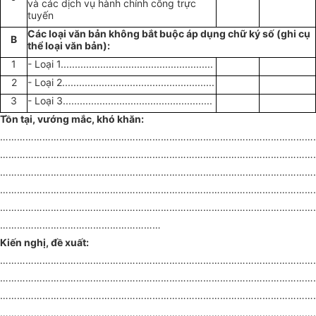
và các dịch vụ hành chính công trực
tuyến
Các loại văn bản không bắt buộc áp dụng chữ ký số (ghi cụ
B
thể
loại văn bản
):
1
- Loại 1......................................................
2
- Loại 2......................................................
3
- Loại 3.....................................................
Tồn tại, vướng mắc, khó khăn:
…………………………………………………………………………………………………
…………………………………………………………………………………………………
…………………………………………………………………………………………………
…………………………………………………………………………………………………
…………………………………………………………………………………………………
…………………………………………………
Kiến nghị, đề xuất:
…………………………………………………………………………………………………
…………………………………………………………………………………………………
…………………………………………………………………………………………………
…………………………………………………………………………………………………