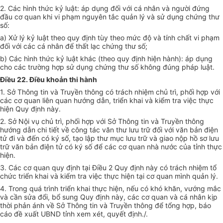
2. Các hình thức kỷ luật: áp dụng đối với cá nhân và người đứng
đầu cơ quan khi vi phạm nguyên tắc quản lý và sử dụng chứng thư
số:
a) Xử lý kỷ luật theo quy định tùy theo mức độ và tính chất vi phạm
đối với các cá nhân để thất lạc chứng thư số;
b) Các hình thức kỷ luật khác (theo quy định hiện hành): áp dụng
cho các trường hợp sử dụng chứng thư số không đúng pháp luật.
Điều 22. Điều khoản thi hành
1. Sở Thông tin và Truyền thông có trách nhiệm chủ trì, phối hợp với
các cơ quan liên quan hướng dẫn, triển khai và kiểm tra việc thực
hiện Quy định này.
2. Sở Nội vụ chủ trì, phối hợp với Sở Thông tin và Truyền thông
hướng dẫn chi tiết về công tác văn thư lưu trữ đối với văn bản điện
tử đi và đến có ký số, tạo lập thư mục lưu trữ và giao nộp hồ sơ lưu
trữ văn bản điện tử có ký số để các cơ quan nhà nước của
tỉnh
thực
hiện.
3. Các cơ quan quy định tại Điều 2 Quy định này có trách nhiệm tổ
chức triển khai và kiểm tra việc thực hiện tại cơ quan mình quản lý.
4. Trong quá trình triển khai thực hiện, nếu có khó khăn, vướng mắc
và cần sửa đổi, bổ sung Quy định này, các cơ quan và cá nhân kịp
thời phản ánh về Sở Thông tin và Truyền thông để tổng hợp, báo
cáo đề xuất UBND tỉnh xem xét, quyết định./.