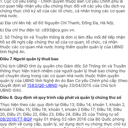
1. Cục Cơ yếu Đảng - Chính quyền thuộc Ban Cơ yếu Chính phủ là
cơ quan tiếp nhận yêu cầu chứng thực đối với các yêu cầu dịch vụ
chứng thực chữ ký số của các tổ chức, cá nhân trong các cơ quan
nhà nước.
a) Địa chỉ liên hệ: số 60 Nguyễn Chí Thanh, Đống Đa, Hà Nội;
b) Địa chỉ thư điện tử: c893@ca.gov.vn.
2. Sở Thông tin và Truyền thông là đơn vị làm đầu mối để tiếp nhận
hồ sơ đề nghị cấp chứng thư số của cơ quan, tổ chức, cá nhân
thuộc các cơ quan nhà nước trong thẩm quyền quản lý của UBND
tỉnh Nghệ An.
Điều 7. Người quản lý thuê bao
Chủ tịch UBND tỉnh ủy quyền cho Giám đốc Sở Thông tin và Truyền
thông thực hiện trách nhiệm của người quản lý thuê bao chứng thư
số chuyên dùng trong các cơ quan nhà nước thuộc thẩm quyền
quản lý của UBND tỉnh Nghệ An do Ban Cơ yếu Chính phủ cấp (theo
Quyết định số
1583/QĐ-UBND
ngày 23/04/2015 của Chủ tịch
UBND tỉnh).
Điều 8. Quy định về quy trình cấp phát và quản lý chứng thư số
Thực hiện theo các quy định tại Điều 13; Điều 14; khoản 1, khoản 2,
khoản 7 Điều 15; Điều 16; khoản 1, khoản 2 Điều 17; Điều 18; Điều
20, Điều 21; Điều 22, Điều 23, Điều 24, Điều 25 của Thông tư số
08/2016/TT-BQP
ngày 01 tháng 02 năm 2016 của Bộ Quốc phòng
quy định về cung cấp, quản lý, sử dụng dịch vụ chứng thực chữ ký