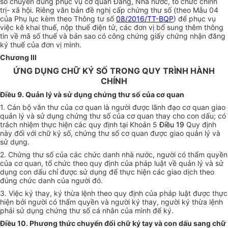
số chuyên dùng phục vụ cơ quan Đảng, Nhà nước, tổ chức chính
trị- xã hội. Riêng văn bản đề nghị cấp chứng thư số (theo Mẫu 04
của Phụ lục kèm theo Thông tư số
08/2016/TT-BQP
) để phục vụ
việc kê khai thuế, nộp thuế điện tử, các đơn vị bổ sung thêm thông
tin về mã số thuế và bản sao có công chứng giấy chứng nhận đăng
ký thuế của đơn vị mình.
Chương III
ỨNG DỤNG CHỮ KÝ SỐ TRONG QUY TRÌNH HÀNH
CHÍNH
Điều 9. Quản lý và sử dụng chứng thư số của cơ quan
1. Cán bộ văn thư của cơ quan là người được lãnh đạo cơ quan giao
quản lý và sử dụng chứng thư số của cơ quan thay cho con dấu; có
trách nhiệm thực hiện các quy định tại Khoản 5
Điều 19
Quy định
này đối với chữ ký số, chứng thư số cơ quan được giao quản lý và
sử dụng.
2. Chứng thư số của các chức danh nhà nước, người có thẩm quyền
của cơ quan, tổ chức theo quy định của pháp luật về quản lý và sử
dụng con dấu chỉ được sử dụng để thực hiện các giao dịch theo
đúng chức danh của người đó.
3. Việc ký thay, ký thừa lệnh theo quy định của pháp luật được thực
hiện bởi người có thẩm quyền và người ký thay, người ký thừa lệnh
phải sử dụng chứng thư số cá nhân của mình để ký.
Điều 10. Phương thức chuyển đổi chữ ký tay và con dấu sang chữ