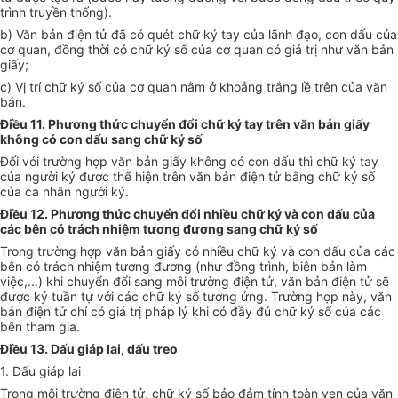
trình truyền thống).
b) Văn bản điện tử đã có quét chữ ký tay của lãnh đạo, con dấu của
cơ quan, đồng thời có chữ ký số của cơ quan có giá trị như văn bản
giấy;
c) Vị trí chữ ký số của cơ quan nằm ở khoảng trắng lề trên của văn
bản.
Điều 11. Phương thức chuyển đổi chữ ký tay trên văn bản giấy
không có con dấu sang chữ ký số
Đối với trường hợp văn bản giấy không có con dấu thì chữ ký tay
của người ký được thể hiện trên văn bản điện tử bằng chữ ký số
của cá nhân người ký.
Điều 12. Phương thức chuyển đổi nhiều chữ ký và con dấu của
các bên có trách nhiệm tương đương sang chữ ký số
Trong trường hợp văn bản giấy có nhiều chữ ký và con dấu của các
bên có trách nhiệm tương đương (như đồng trình, biên bản làm
việc,...) khi chuyển đổi sang môi trường điện tử, văn bản điện tử sẽ
được ký tuần tự với các chữ ký số tương ứng. Trường hợp này, văn
bản điện tử chỉ có giá trị pháp lý khi có đầy đủ chữ ký số của các
bên tham gia.
Điều 13. Dấu giáp lai, dấu treo
1. Dấu giáp lai
Trong môi trường điện tử, chữ ký số bảo đảm tính toàn vẹn của văn