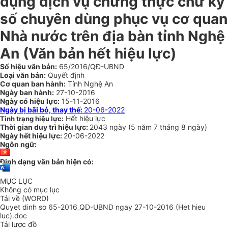
dụng dịch vụ chứng thực chữ ký
số chuyên dùng phục vụ cơ quan
Nhà nước trên địa bàn tỉnh Nghệ
An
(Văn bản hết hiệu lực)
Số hiệu văn bản:
65/2016/QĐ-UBND
Loại văn bản:
Quyết định
Cơ quan ban hành:
Tỉnh Nghệ An
Ngày ban hành:
27-10-2016
Ngày có hiệu lực:
15-11-2016
Ngày bị bãi bỏ, thay thế:
20-06-2022
Hết hiệu lực
Tình trạng hiệu lực:
Thời gian duy trì hiệu lực:
2043 ngày
(
5 năm
7 tháng
8 ngày
)
Ngày hết hiệu lực:
20-06-2022
Ngôn ngữ:
Định dạng văn bản hiện có:
MỤC LỤC
Không có mục lục
Tải về (WORD)
Quyet dinh so 65-2016_QD-UBND ngay 27-10-2016 (Het hieu
luc).doc
Tải lược đồ