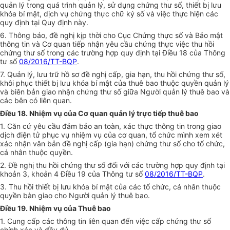
quản lý trong quá trình quản lý, sử dụng chứng thư số, thiết bị lưu
khóa bí mật, dịch vụ chứng thực chữ ký số và việc thực hiện các
quy định tại Quy định này.
6. Thông báo, đề nghị kịp thời cho Cục Chứng thực số và Bảo mật
thông tin và Cơ quan tiếp nhận yêu cầu chứng thực việc thu hồi
chứng thư số trong các trường hợp quy định tại Điều 18 của Thông
tư số
08/2016/TT-BQP
.
7. Quản lý, lưu trữ hồ sơ đề nghị cấp, gia hạn, thu hồi chứng thư số,
khôi phục thiết bị lưu khóa bí mật của thuê bao thuộc quyền quản lý
và biên bản giao nhận chứng thư số giữa Người quản lý thuê bao và
các bên có liên quan.
Điều 18. Nhiệm vụ của Cơ quan quản lý trực tiếp thuê bao
1. Căn cứ yêu cầu đảm bảo an toàn, xác thực thông tin trong giao
dịch điện tử phục vụ nhiệm vụ của cơ quan, tổ chức mình xem xét
xác nhận văn bản đề nghị cấp (gia hạn) chứng thư số cho tổ chức,
cá nhân thuộc quyền.
2. Đề nghị thu hồi chứng thư số đối với các trường hợp quy định tại
khoản 3, khoản 4 Điều 19 của Thông tư số
08/2016/TT-BQP
.
3. Thu hồi thiết bị lưu khóa bí mật của các tổ chức, cá nhân thuộc
quyền bàn giao cho Người quản lý thuê bao.
Điều 19. Nhiệm vụ của Thuê bao
1. Cung cấp các thông tin liên quan đến việc cấp chứng thư số
chính xác và đầy đủ.