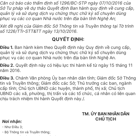
Căn cứ báo cáo thẩm định số 1296/BC-STP ngày 07/10/2016 của
Sở Tư pháp về dự thảo Quyết định Ban hành quy định về cung cấp,
quản lý và sử dụng dịch vụ chứng thực chữ ký số chuyên dùng
phục vụ các cơ quan Nhà nước trên địa bàn tỉnh Nghệ An;
Xét đề nghị của Giám đốc Sở Thông tin và Truyền thông tại Tờ trình
số 1226/TTr-STT&TT ngày 13/10/2016.
QUYẾT ĐỊNH:
Điều 1
.
Ban hành kèm theo Quyết định này Quy định về cung cấp,
quản lý và sử dụng dịch vụ chứng thực chữ ký số chuyên dùng
phục vụ các cơ quan Nhà nước trên địa bàn tỉnh Nghệ An.
Điều 2
.
Quyết định này có hiệu lực thi hành kể từ ngày 15 tháng 11
năm 2016.
Điều 3
.
Chánh Văn phòng Ủy ban nhân dân tỉnh; Giám đốc Sở Thông
tin và Truyền thông; Giám đốc các Sở; Thủ trưởng các ban, ngành
cấp tỉnh; Chủ tịch UBND các huyện, thành phố, thị xã; Chủ tịch
UBND các xã, phường, thị trấn và các tổ chức, cá nhân có liên quan
chịu trách nhiệm thi hành Quyết định này./.
TM. ỦY BAN NHÂN DÂN
CHỦ TỊCH
Nơi nhận:
- Như Điều 3;
- Bộ Thông tin và Truyền thông;