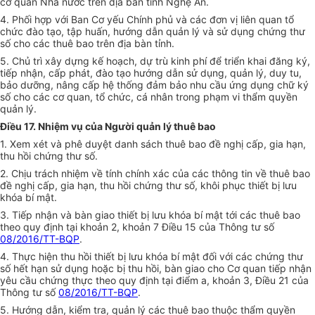
cơ quan Nhà nước trên địa bàn tỉnh Nghệ An.
4. Phối hợp với Ban Cơ yếu Chính phủ và các đơn vị liên quan tổ
chức đào tạo, tập huấn, hướng dẫn quản lý và sử dụng chứng thư
số cho các thuê bao trên địa bàn tỉnh.
5. Chủ trì xây dựng kế hoạch, dự trù kinh phí để triển khai đăng ký,
tiếp nhận, cấp phát, đào tạo hướng dẫn sử dụng, quản lý, duy tu,
bảo dưỡng, nâng cấp hệ thống đảm bảo nhu cầu ứng dụng chữ ký
số cho các cơ quan, tổ chức, cá nhân trong phạm vi thẩm quyền
quản lý
.
Điều 17. Nhiệm vụ của Người quản lý thuê bao
1. Xem xét và phê duyệt danh sách thuê bao đề nghị cấp, gia hạn,
thu hồi chứng thư số.
2. Chịu trách nhiệm về tính chính xác của các thông tin về thuê bao
đề nghị cấp, gia hạn, thu hồi chứng thư số, khôi phục thiết bị lưu
khóa bí mật.
3. Tiếp nhận và bàn giao thiết bị lưu khóa bí mật tới các thuê bao
theo quy định tại khoản 2, khoản 7 Điều 15 của Thông tư số
08/2016/TT-BQP
.
4. Thực hiện thu hồi thiết bị lưu khóa bí mật đối với các chứng thư
số hết hạn sử dụng hoặc bị thu hồi, bàn giao cho Cơ quan tiếp nhận
yêu cầu chứng thực theo quy định tại điểm a, khoản 3, Điều 21 của
Thông tư số
08/2016/TT-BQP
.
5. Hướng dẫn, kiểm tra, quản lý các thuê bao thuộc thẩm quyền