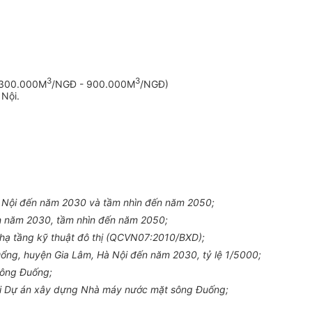
3
3
 300.000M
/NGĐ - 900.000M
/NGĐ)
à
Nội.
 Nội đến năm 2030 và tầm nhìn đến năm 2050;
 năm 2030, tầm nhìn đến n
ă
m 2050;
hạ tầng kỹ thuật đô thị (QCVN07:2010/BXD);
ng, huyện Gia Lâm, Hà Nội đến năm 2030, tỷ lệ 1/5000;
sông Đuống;
hai Dự án xây dựng Nhà máy nước mặt sông Đuống;