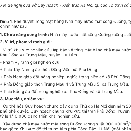
Xét đề nghị của Sở Quy hoạch - Kiến trúc Hà Nội tại các Tờ trình 
Điều 1.
Phê duyệt Tổng mặt bằng Nhà máy nước mặt sông Đuống, tỷ
chính như sau:
1. Chức năng công trình:
Nhà máy nước mặt sông Đuống (công su
2. V
ị
trí, ph
ạ
m vi ranh gi
ớ
i:
- Vị trí: khu vực nghiên cứu lập bản vẽ t
ổ
ng mặt b
ằ
ng nhà máy nước
Phù Đổng và Trung Mầu, huyện Gia Lâm.
- Phạm vi, ranh giới nghiên cứu:
+ Phía Tây Nam giáp thôn Đổng Viên, xã Phù Đổng.
+ Phía Nam giáp đất nông nghiệp, nghĩa trang hiện có xã Phù Đổng
+ Phía Đông giáp thôn Trung Mầu 4 và Trung Mầu 5, xã Trung Mầu.
+ Phía Bắc giáp đất nông nghiệp xã Phù Đổng và xã Trung Mầu.
3. Mục tiêu, nhiệm vụ:
- Cụ thể hóa Quy hoạch chung xây dựng Thủ đô Hà Nội đến năm 2
phủ phê duyệt, Quy hoạch chung khu vực thị trấn Phù Đổng, huyệ
tỷ lệ 1/10.000 đang triển khai nghiên cứu.
3
- Xây dựng nhà máy nước mặt sông Đuống (công suất 300.000m
/
bao gồm: Khu vực đô thị trung tâm phía Đông Bắc Hà Nội (một phần 