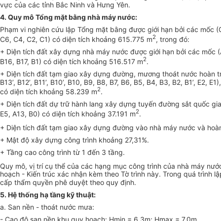
vực của các tỉnh Bắc Ninh và H
ư
ng Yên.
4. Quy mô Tổng mặt bằng nhà máy nước:
Phạm vi nghiên cứu lập T
ổ
ng mặt b
ằ
ng được giới hạn bởi các m
ố
c (
2
C6, C4, C2, C
1
) có diện tích khoảng 615.775 m
, trong đó:
+ Diện tích đất xây dựng nhà máy nước được giới hạn bởi các mốc (
2
B16, B17, B
1
) có diện tích khoảng 516.517 m
.
+ Diện tích đất tạm giao xây dựng đường, mương thoát nước hoàn tr
B13’, B12’, B
11
’, B10’, B10, B9, B8, B7, B6, B5, B4, B3, B2, B
1
’, E2, E
1
)
2
có diện tích khoảng 58.239 m
.
+ Diện tích đất dự trữ hành lang xây dựng tuyến đường sắt quốc gi
2
E5, A13, B0) có diện tích khoảng 37.191 m
.
+ Diện tích đất tạm giao xây dựng đường vào nhà máy nước và hoàn
+ Mật độ xây dựng công trình khoảng 27,31%.
+ Tầng cao công trình từ 1 đến 3 tầng.
Quy mô, vị trí cụ thể của các hạng mục công trình của nhà máy nư
hoạch - Kiến trúc xác nhận kèm theo Tờ trình này. Trong quá trình 
cấp thẩm quyền phê duyệt theo quy định.
5. Hệ thống hạ tầng kỹ thuật:
a. San nền - thoát nước mưa:
- Cao độ san nền khu quy hoạch: Hmin = 6,3m; Hmax = 7,
0
m.