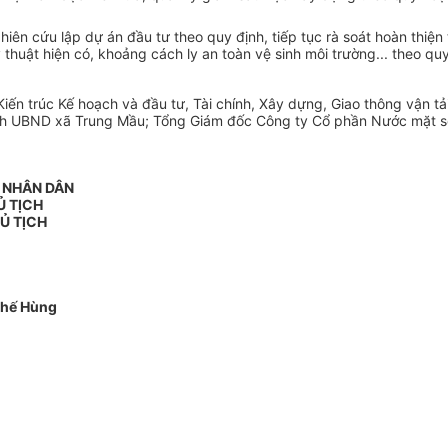
ên cứu lập dự án đầu tư theo quy định, tiếp tục rà soát hoàn thiện
 thuật hiện có, khoảng các
h
ly an toàn vệ sinh môi trường... theo quy
Ki
ế
n trúc Kế hoạch và đầu tư, Tài chính, Xây dựng, Giao thông vận tả
ch UBND xã Trung Mầu; Tổng Giám đ
ố
c Công ty Cổ phần Nước mặt s
N NHÂN DÂN
Ủ TỊC
H
Ủ TỊCH
Thế Hùng