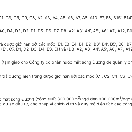
C
1
, C3, C5, C9, C8, A2, A3, A4, A5, A6, A7
,
A8, A10, E7, E8, B15’, B14
’
A0, D4, D3, D2, D
1
, D5, D6, D7, D8, A2
’,
A3
’,
A4’, A5
’,
A6
’,
A7’, A12, B0
ả được giới hạn b
ở
i các mốc (
E1
, E3, E4, B
1,
B2
’,
B3
’,
B4
’,
B5
’,
B6
’,
B7
, (E
1
, C7, D
1
, D2, D3, D4, E3, E
1
) và (D8
,
A2
’,
A3
’
, A4
’,
A5’, A6’, A7’, A1
a (tạm giao cho Công ty cổ phần nước mặt sông Đuống để quản lý chố
 trả đường hiện trạng được giới hạn
b
ởi các mốc (C
1
, C2, C4, C6, C7
3
3
ớc mặt sông Đu
ố
ng (công suất 300.000m
/ngđ đến 900.000m
/ngđ)
lập dự án đầu tư, cho phép vi chỉnh vị trí và quy mô diện tích các 