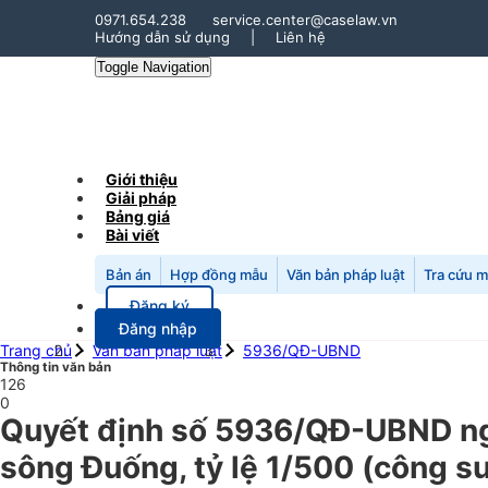
0971.654.238
service.center@caselaw.vn
Hướng dẫn sử dụng
|
Liên hệ
Toggle Navigation
Giới thiệu
Giải pháp
Bảng giá
Bài viết
Bản án
Hợp đồng mẫu
Văn bản pháp luật
Tra cứu 
Đăng ký
Đăng nhập
Trang chủ
Văn bản pháp luật
5936/QĐ-UBND
Thông tin văn bản
126
0
Quyết định số 5936/QĐ-UBND ng
sông Đuống, tỷ lệ 1/500 (công 