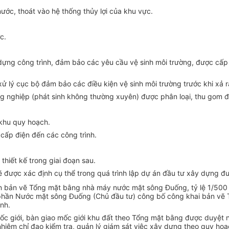
ớc, thoát vào hệ thống thủy lợi của khu vực.
c.
y dựng công trình, đảm bảo các yêu
cầu
vệ sinh môi trường, được cấ
 xử lý cục bộ đảm bảo các điều k
iện
vệ sinh môi trường trước khi xả 
công nghiệp (phát sinh không thường xuyên) được phân loại, thu gom 
khu quy hoạch.
ấp điện đến các công trình.
thiết kế trong giai đoạn sau.
sẽ được xác định cụ thể trong quá trình lập dự án đầu tư xây dựng đ
nhận bản vẽ Tổng mặt bằng nhà máy nước mặt sông Đuống, tỷ lệ 1/50
phần Nước mặt sông Đuống (Chủ đầu tư) công bố công khai bản vẽ T
ịnh.
ốc giới, bàn giao mốc giới khu đất theo Tổng mặt bằng được duyệt 
hiệm chỉ đạo k
i
ểm tra, quản lý giám sát việc xây dựng theo quy ho