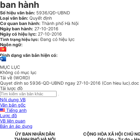
ban hành
Số hiệu văn bản:
5936/QĐ-UBND
Loại văn bản:
Quyết định
Cơ quan ban hành:
Thành phố Hà Nội
Ngày ban hành:
27-10-2016
Ngày có hiệu lực:
27-10-2016
Đang có hiệu lực
Tình trạng hiệu lực:
Ngôn ngữ:
Định dạng văn bản hiện có:
MỤC LỤC
Không có mục lục
Tải về (WORD)
Quyet dinh so 5936-QD-UBND ngay 27-10-2016 (Con hieu luc).doc
Tải lược đồ
Nội dung VB
Văn bản gốc
Tiếng anh
Lược đồ
VB liên quan
Bản án áp dụng
ỦY BAN NHÂN DÂN
CỘNG HÒA XÃ HỘI CHỦ N
TH
À
NH PH
Ố
H
À
NỘI
Độc lập - Tự do - H