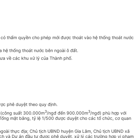
p có thẩm quyền cho phép mới được thoát vào h
ệ
thống thoát nước
ra hệ thống thoát nước bên ngoài ô đất.
đưa về các khu xử lý của Thành phố.
ược phê duyệt theo quy định.
3
3
0 (công suất 300.000m
/ngđ đến 900.000m
/ngđ) phù hợp với
ổng mặt bằng, tỷ lệ 1/500 được duyệt cho các tổ chức, cơ quan
ngoài thực địa; Chủ tịch UBND huyện Gia Lâm, Chủ tịch UBND xã
ạch và Dự án đầu tư được phê duyệt, xử lý các trường hợp vi phạm