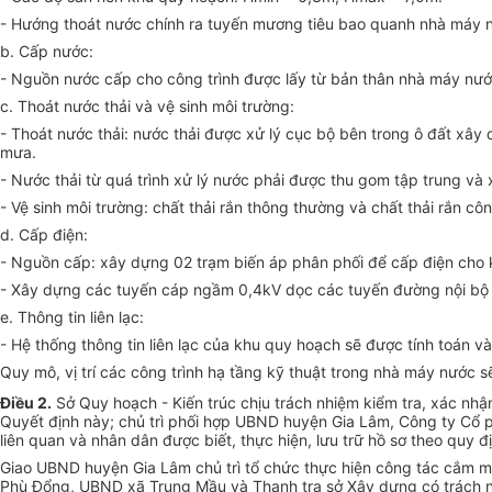
- Hướng thoát nước chính ra tuyến mương tiêu bao quanh nhà máy nư
b. Cấp nước:
- Nguồn nước cấp cho công trình được lấy từ bản thân nhà máy nướ
c. Thoát nước thải và vệ sinh môi trường:
- Thoát nước thải: nước thải được xử lý cục bộ bên trong ô đất xâ
mưa.
- Nước thải từ quá trình xử lý nước phải được thu gom tập trung và
- Vệ sinh môi trường: chất thải rắn thông thường và chất thải rắn 
d. Cấp điện:
- Nguồn cấp: xây dựng 02 trạm biến áp phân phối để cấp điện cho 
- Xây dựng các tuyến cáp ngầm 0,4kV dọc các tuyến đường nội bộ c
e. Thông tin liên lạc:
- Hệ thống thông tin liên lạc của khu quy hoạch sẽ được tính toán và 
Quy mô, vị
tr
í các công trình hạ tầng kỹ thuật trong nhà máy nước 
Điều 2
.
Sở Quy hoạch - Kiến trúc chịu trách nhiệm kiểm tra, xác 
Quyết định này; chủ trì phối hợp UBND huyện Gia Lâm, Công ty
C
ổ 
liên quan và nhân dân được biết, thực hiện, lưu trữ hồ sơ theo quy đ
Giao UBND huyện Gia Lâm chủ trì tổ chức thực hiện công tác cắm m
Phù Đổng, UBND xã Trung Mầu và Thanh tra sở Xây dựng có trách n