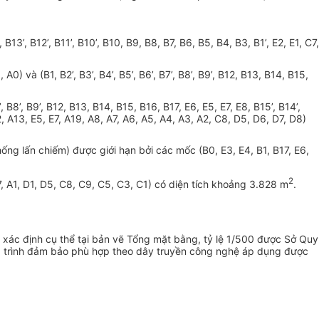
,
B13
’,
B12
’,
B
11’
, B10
’,
B
10
, B9, B8, B7, B6, B5, B4, B3, B
1
’, E2, E
1
, C7,
, A0) và (B
1
, B2
’
, B3’, B4
’,
B5
’
, B6
’
, B7’, B8
’,
B9
’,
B12, B13, B14, B15,
’,
B8
’,
B9
’,
B
1
2, B13, B14, B15, B16, B17, E6, E5, E7, E8, B15’, B14
’,
2, A13, E5, E7, A19, A8, A7, A6, A5, A4, A3, A2, C8, D5, D6, D7, D8)
ng lấn chiếm) được giới hạn bởi các mốc (B0, E3, E4, B
1
, B17, E6,
2
, A
1
, D
1
, D5, C8, C9, C5, C3, C
1
) có diện tích khoảng 3.828 m
.
 xác định cụ thể tại bản vẽ Tổng mặt bằng, tỷ lệ 1/500 được Sở Quy
công trình đảm bảo phù hợp theo dây truyền công nghệ áp dụng được