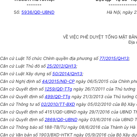
-------
-------------
Số:
5936/QĐ-UBND
Hà Nội, ngày
2
VỀ VIỆC PHÊ DUYỆT TỔNG MẶT BẰ
Địa
Căn cứ Luật Tổ chức Chính quyền địa phương số
77/2015/QH13
;
Căn cứ Luật Thủ đô số
25/2012/QH13
;
Căn cứ Luật Xây dựng số
50/2014/QH13
;
Căn cứ Nghị định số
44/2015/NĐ-CP
ngày 06/5/2015 của Chính phủ 
Căn cứ Quyết định s
ố
1259/QĐ-TTg
ngày 26/7/2011 của Thủ tướng 
Căn cứ Quyết định số
499/QĐ-TTg
ngày 21/3/2013 của Thủ tướng C
Căn cứ Thông tư số
02/2010/TT-BXD
ngày 05/02/2010 của Bộ Xây d
Căn cứ Quyết định số 4151/QĐ-UBND ngày 29/7/2016 của UBND Thàn
Căn c
ứ
Quyết định số
2869/QĐ-UBND
ngày 03/6/2016 của UBND Th
Căn cứ Thông báo số 188-TB/T
U
ngày 08/6/2016 của Th
à
nh ủy Hà 
Căn cứ Văn bản số 1903/BXD-HTKT ngày 05/9/2016 của Bộ Xây dự