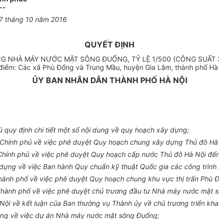
--
7
tháng 10 năm 2016
QUYẾT ĐỊNH
NG NHÀ MÁY NƯỚC MẶT SÔNG ĐUỐNG, TỶ LỆ 1/500 (CÔNG SUẤT
 điểm: Các xã Phù Đổng và Trung Mầu, huyện Gia Lâm, thàn
h phố
H
ỦY BAN NHÂN DÂN THÀNH PHỐ HÀ NỘI
quy định chi tiết một số nội dung về
q
uy hoạch xây dựng;
Chính phủ về việc phê duyệt Quy hoạch chung xây dựng Thủ đô Hà
hính phủ về việc phê duyệt Quy hoạch cấp nước Thủ đô Hà Nội đến
ựng về việc Ban hành Quy chuẩn kỹ thuật Quốc gia các công trình 
h phố về việc phê duyệt Quy hoạch chung khu vực thị trấn Phù Đổ
ành phố về việc phê duyệt chủ trương đầu tư Nhà máy nước mặt 
Nội về kết luận của Ban thường vụ Thành ủy về chủ trương triển k
ng về việc dự án Nhà máy nước mặt sông Đuống;