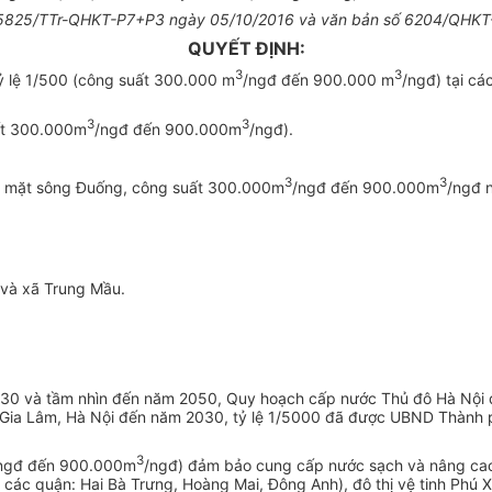
số 5825/TTr-QHKT-P7+P3 ng
à
y 05/10/2016 và văn bản s
ố
6204/QHKT-
QUYẾT ĐỊNH:
3
3
 lệ 1/500 (công suất 300.000 m
/ngđ đến 900.000 m
/ngđ) tại c
3
3
ất 300.000m
/ngđ đến 900.000m
/ngđ).
3
3
 mặt sông Đuống, công suất 300.000m
/ngđ đến 900.000m
/ngđ n
 và xã Trung Mầu.
030 và tầm nhìn đến năm 2050, Quy hoạch cấp nước Thủ đô Hà Nội
n Gia Lâm, Hà Nội đến năm 2030, tỷ lệ 1/5000 đã được UBND Thành
3
ngđ đến 900.000m
/ngđ) đảm bảo cung cấp nước sạch và nâng cao
các quận: Hai Bà Trưng, Hoàng Mai, Đông Anh), đô thị vệ tinh Phú X