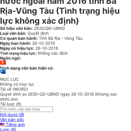
nước ngoài năm 2016 tỉnh Bà
Rịa-Vũng Tàu (Tình trạng hiệu
lực không xác định)
Số hiệu văn bản:
2920/QĐ-UBND
Loại văn bản:
Quyết định
Cơ quan ban hành:
Tỉnh Bà Rịa - Vũng Tàu
Ngày ban hành:
26-10-2016
Ngày có hiệu lực:
26-10-2016
Không xác định
Tình trạng hiệu lực:
Ngôn ngữ:
Định dạng văn bản hiện có:
MỤC LỤC
Không có mục lục
Tải về (WORD)
Quyet dinh so 2920-QD-UBND ngay 26-10-2016 (Khong xac
dinh).doc
Tải lược đồ
Nội dung VB
Văn bản gốc
Tiếng anh
Lược đồ