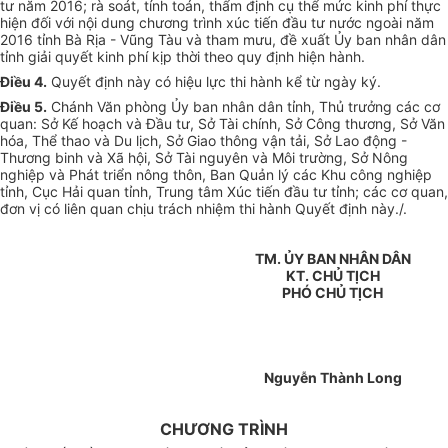
tư năm 2016; rà soát, tính toán, thẩm định cụ thể mức kinh phí thực
hiện đối với nội dung chương trình xúc tiến đầu tư nước ngoài năm
2016 tỉnh Bà Rịa - Vũng Tàu và tham mưu, đề xuất
Ủ
y ban nhân dân
tỉnh giải quyết kinh phí kịp thời theo quy định hiện hành.
Điều 4.
Quyết định này có hiệu lực thi hành kể từ ngày ký.
Điều 5.
Chánh Văn phòng Ủy ban nhân dân tỉnh, Thủ trưởng các cơ
quan: Sở K
ế
hoạch và Đầu tư, Sở Tài chính, Sở Công
t
hương, Sở Văn
hóa, Thể thao và Du lịch, Sở Giao thông
v
ận tải, Sở Lao động -
Thương binh và Xã hội, Sở Tài nguyên và Môi trường, Sở Nông
nghiệp và Phát triển nông thôn, Ban Quản lý các Khu công nghiệp
tỉnh, Cục Hải quan tỉnh, Trung tâm Xúc tiến đầu tư tỉnh; các cơ quan,
đơn vị có liên quan chịu trách nhiệm thi hành Quyết định này./.
TM. ỦY BAN NHÂN DÂN
KT. CHỦ TỊCH
PHÓ CHỦ TỊCH
Nguyễn Thành Long
CHƯƠNG TRÌNH