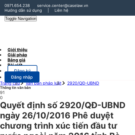
0971.654.238
service.center@caselaw.vn
Hướng dẫn sử dụng
|
Liên hệ
Toggle Navigation
Giới thiệu
Giải pháp
Bảng giá
Bài viết
Đăng ký
Đăng nhập
Trang chủ
Văn bản pháp luật
2920/QĐ-UBND
Thông tin văn bản
91
0
Quyết định số 2920/QĐ-UBND
ngày 26/10/2016 Phê duyệt
chương trình xúc tiến đầu tư