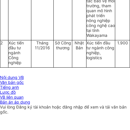
tác bảo vệ môi
trường, tham
quan mô hình
phát triển
nông nghiệp
công nghệ cao
tại tỉnh
Wakayama
2
Xúc tiến
Tháng
Sở Công
Nhật
Xúc tiến đầu
1.900
đầu tư
11/2016
thương
Bản
tư ngành công
ngành
nghiệp,
Công
logistics
nghiệp
Nội dung VB
Văn bản gốc
Tiếng anh
Lược đồ
VB liên quan
Bản án áp dụng
Vui lòng
Đăng ký
tài khoản hoặc
đăng nhập
để xem và tải văn bản
gốc.