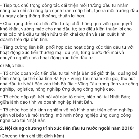
-
Tiếp tục chú trọng công tác cải thiện môi trường đầu tư nhằm
nâng cao chỉ số năng lực cạnh tranh cấp tỉnh, tạo ra môi trường đầu
tư ngày càng thông thoáng, thuận lợi hơn.
-
Chú trọng đến xúc tiến đầu tư tại chỗ thông qua việc giải quyết
khó khăn, vướng mắc cho nhà đầu tư; tạo điều kiện thuận lợi cho
nhà các nhà đầu tư hiện hữu triển khai dự án và sản xuất kinh
doanh trên địa bàn tỉnh.
-
Tăng cường liên kết, phối hợp các hoạt động xúc tiến đầu tư với
hoạt động xúc tiến thương mại, du lịch, từng bước đổi mới và
chuyên nghiệp hóa hoạt động xúc tiến đầu tư.
c
)
Mục tiêu:
-
Tổ chức đoàn xúc tiến đầu tư tại Nhật Bản để giới thiệu, quảng bá
tiềm năng, lợi thế của tỉnh Bà Rịa - Vũng Tàu nhằm kêu gọi, thu hút
nhà đầu tư Nhật Bản vào tỉnh Bà Rịa - Vũng Tàu trong lĩnh vực công
nghiệp, logistics, nông nghiệp ứng dụng công nghệ cao.
-
Tổ chức gặp gỡ, kết nối với các tổ chức, hiệp hội tại Nhật Bản;
giữa lãnh đạo tỉnh và doanh nghiệp Nhật Bản.
-
Tổ chức học tập kinh nghiệm về mô hình phát triển công nghiệp
gắn với bảo vệ môi trường, mô hình nông nghiệp ứng dụng công
nghệ cao tại Nhật Bản.
2.
Nội dung chương trình xúc tiến đầu tư nước ngoài năm 2016:
(Chương trình chi tiết đính kèm)