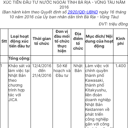
XÚC TIẾN ĐẦU TƯ NƯỚC NGOÀI TỈNH BÀ RỊA - VŨNG TÀU NĂM
2016
(Ban hành kèm theo Quyết định số
2920/QĐ-UBND
ngày 16 tháng
10 năm 2016 của Ủy ban nhân dân tỉnh Bà Rịa - Vũng Tàu)
ĐVT: triệu đồng
Đơn vị
Địa
Loại hoạt
đầu mối
Mục đích/ Nội
Thời gian
điểm
Kinh
Stt
động xúc
tổ chức
dung của hoạt
tổ chức
tổ
phí
tiến đầu tư
thực
động
chức
hiện
Tổng cộng:
1
Khảo sát và
12/4/2016
Sở Kế
Nhật
Làm việc với
1.400
làm việc tại
đến
hoạch và
Bản
chính quyền
Nhật Bản
21/4/2016
Đầu tư
thành phố
theo
Kawasaki,
chương
thành phố
trình hợp
Kitakyushu,
tác với
liên đoàn
JICA
doanh nghiệp
Nhật Bản
Keidanren về
phát triển
công nghiệp
gắn với công