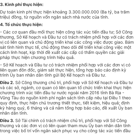
3.
Kinh phí thực hiện:
Dự toán kinh phí thực hiện khoảng 3.300.000.000 (Ba tỷ
,
ba trăm
triệu) đồng, từ nguồn vốn ngân sách nhà nước của tỉnh.
4.
Tổ chức thực hiện:
-
Các cơ quan đầu mối thực hiện công tác xúc tiến đầu tư; Sở Công
t
hương, Sở K
ế
hoạch và Đầu tư có trách nhiệm phối hợp với các đơn
vị có liên quan và chủ động triển khai các công việc được giao. Bám
sát tình hình thực tế, chủ động theo dõi để triển khai công việc một
cách linh hoạt, kịp thời đề xuất các cấp có thẩm quyền các giải
pháp thực hiện chương trình hiệu quả.
-
Sở Kế hoạch và Đầu tư có trách nhiệm phối hợp với các đơn vị có
liên quan đôn đốc, giám sát thực hiện, tổng hợp báo cáo định kỳ
trình
Ủ
y ban nhân dân tỉnh gửi Bộ Kế hoạch và Đầu tư.
Điều 2.
Sở Công
t
hương chủ trì, phối h
ợ
p với Sở Kế hoạch và Đầu tư
và các
s
ở, ngành, cơ quan có liên quan tổ chức triển khai thực hiện
chương trình xúc tiến đầu tư nước ngoài năm 2016 tỉnh Bà Rịa
-
Vũng Tàu do nguồn kinh phí
n
gân sách tỉnh cấp nêu tại Điều 1 theo
quy định, thực hiện chủ trương thiết thực, tiết kiệm, hiệu quả; định
kỳ hàng quý, 6 tháng và cả năm tổng hợp báo cáo, đề xuất
Ủ
y ban
nhân dân tỉnh.
Điều 3.
Sở Tài chính có trách nhiệm chủ trì, phối hợp với Sở Công
t
hương và các đơn vị có liên quan tham mưu
Ủ
y ban nhân dân tỉnh
trong việc bố trí vốn ngân sách phục vụ cho công tác xúc tiến đầu