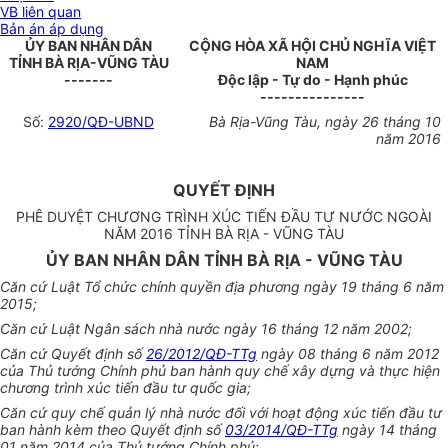
VB liên quan
Bản án áp dụng
ỦY BAN NHÂN DÂN
CỘNG HÒA XÃ HỘI CHỦ NGHĨA VIỆT
TỈNH BÀ RỊA-VŨNG TÀU
NAM
-------
Độc lập - Tự do - Hạnh phúc
---------------
Số:
2920/QĐ-UBND
Bà Rịa-Vũng Tàu, ngày 26 tháng 10
năm 2016
QUYẾT ĐỊNH
PHÊ DUYỆT CHƯƠNG TRÌNH XÚC TIẾN ĐẦU TƯ NƯỚC NGOÀI
NĂM 2016 TỈNH BÀ RỊA - VŨNG TÀU
ỦY BAN NHÂN DÂN TỈNH BÀ RỊA - VŨNG TÀU
Căn cứ Luật Tổ chức chính quyền địa phương ngày 19 tháng 6 năm
2015;
Căn cứ Luật Ngân sách nhà nước ngày 16 tháng 12 năm 2002;
Căn cứ Quyết định số
26/2012/QĐ-TTg
ngày 08 tháng 6 năm 2012
của Thủ tướng Chính phủ ban hành quy chế xây dựng và thực hiện
chương trình xúc tiến đầu tư quốc gia;
Căn cứ quy chế quản lý nhà nước đối với hoạt động xúc tiến đầu tư
ban hành kèm theo Quyết định số
03/2014/QĐ-TTg
ngày 14 tháng
01 năm 2014 của Thủ tướng Chính phủ;