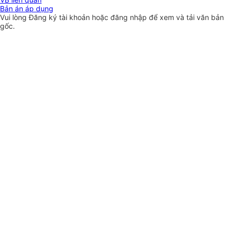
Bản án áp dụng
Vui lòng
Đăng ký
tài khoản hoặc
đăng nhập
để xem và tải văn bản
gốc.