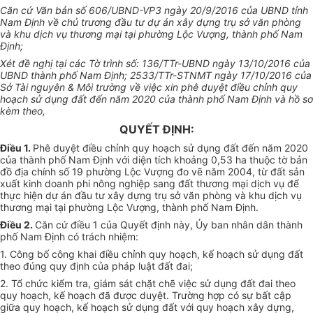
Căn cứ Văn bản số 606/UBND-VP3 ngày 20/9/2016 của UBND tỉnh
Nam Định về chủ trương đầu tư dự án xây dựng trụ sở văn phòng
và khu dịch vụ thương mại tại phường Lộc Vượng, thành phố Nam
Định;
Xét đề nghị tại các Tờ trình số: 136/TTr-UBND ngày 13/10/2016 của
UBND thành phố Nam Định; 2533/TTr-STNMT ngày 17/10/2016 của
Sở Tài nguyên & Môi trường về việc xin phê duyệt điều chỉnh quy
hoạch sử dụng đất đến năm 2020 của thành phố Nam Định và hồ sơ
kèm theo,
QUYẾT ĐỊNH:
Điều 1.
Phê duyệt điều chỉnh quy hoạch sử dụng đất đến năm 2020
của thành phố Nam Định với diện tích khoảng 0,53 ha thuộc tờ bản
đồ địa chính số 19 phường Lộc Vượng đo vẽ năm 2004, từ đất sản
xuất kinh doanh phi nông nghiệp sang đất thương mại dịch vụ để
thực hiện dự án đầu tư xây dựng trụ sở văn phòng và khu dịch vụ
thương mại tại phường Lộc Vượng, thành phố Nam Định.
Điều 2.
Căn cứ điều 1 của Quyết định này, Ủy ban nhân dân thành
phố Nam Định có trách nhiệm:
1. Công bố công khai điều chỉnh quy hoạch, kế hoạch sử dụng đất
theo đúng quy định của pháp luật đất đai;
2. Tổ chức kiểm tra, giám sát chặt chẽ việc sử dụng đất đai theo
quy hoạch, kế hoạch đã được duyệt. Trường hợp có sự bất cập
giữa quy hoạch, kế hoạch sử dụng đất với quy hoạch xây dựng,