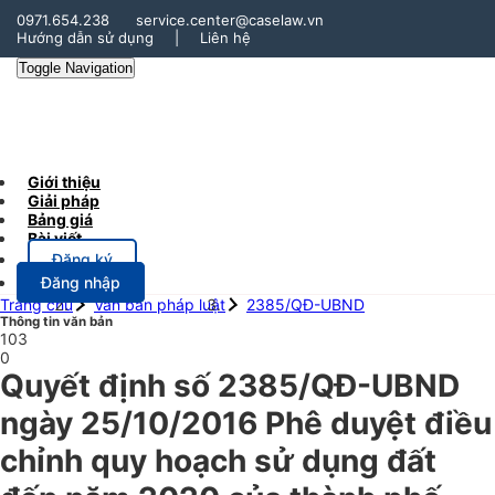
0971.654.238
service.center@caselaw.vn
Hướng dẫn sử dụng
|
Liên hệ
Toggle Navigation
Giới thiệu
Giải pháp
Bảng giá
Bài viết
Đăng ký
Đăng nhập
Trang chủ
Văn bản pháp luật
2385/QĐ-UBND
Thông tin văn bản
103
0
Quyết định số 2385/QĐ-UBND
ngày 25/10/2016 Phê duyệt điều
chỉnh quy hoạch sử dụng đất