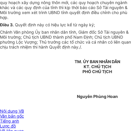
quy hoạch xây dựng nông thôn mới, các quy hoạch chuyên ngành
khác và các quy định của tỉnh thì kịp thời báo cáo Sở Tài nguyên &
Môi trường xem xét trình UBND tỉnh quyết định điều chỉnh cho phù
hợp.
Điều 3.
Quyết định này có hiệu lực kể từ ngày ký;
Chánh Văn phòng Ủy ban nhân dân tỉnh, Giám đốc Sở Tài nguyên &
Môi trường; Chủ tịch UBND thành phố Nam Định; Chủ tịch UBND
phường Lộc Vượng; Thủ trưởng các tổ chức và cá nhân có liên quan
chịu trách nhiệm thi hành Quyết định này./.
TM. ỦY BAN NHÂN DÂN
KT. CHỦ TỊCH
PHÓ CHỦ TỊCH
Nguyễn Phùng Hoan
Nội dung VB
Văn bản gốc
Tiếng anh
Lược đồ
VB liên quan