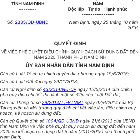
TỈNH NAM ĐỊNH
NAM
--------
Độc lập - Tự do - Hạnh phúc
---------------
Số:
2385/QĐ-UBND
Nam Định, ngày 25 tháng 10 năm
2016
QUYẾT ĐỊNH
VỀ VIỆC PHÊ DUYỆT ĐIỀU CHỈNH QUY HOẠCH SỬ DỤNG ĐẤT ĐẾN
NĂM 2020 THÀNH PHỐ NAM ĐỊNH
ỦY BAN NHÂN DÂN TỈNH NAM ĐỊNH
Căn cứ Luật Tổ chức chính quyền địa phương ngày 19/6/2015;
Căn cứ Luật Đất đai ngày 29/11/2013;
Căn cứ Nghị định số
43/2014/NĐ-CP
ngày 15/5/2014 của Chính
phủ quy định chi tiết thi hành một số điều của Luật Đất đai;
Căn cứ Thông tư số
29/2014/TT-BTNMT
ngày 02/6/2014 của Bộ
Tài nguyên và Môi trường quy định chi tiết việc lập, điều chỉnh quy
hoạch, kế hoạch sử dụng đất;
Căn cứ Quyết định số
1004/QĐ-UBND
ngày 21/6/2013 của UBND
tỉnh Nam Định về việc phê duyệt quy hoạch sử dụng đất đến năm
2020 và kế hoạch sử dụng đất 5 năm (2011-2015) của thành phố
Nam Định;