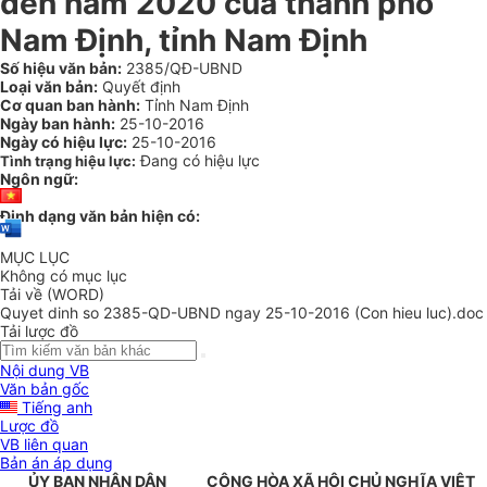
đến năm 2020 của thành phố
Nam Định, tỉnh Nam Định
Số hiệu văn bản:
2385/QĐ-UBND
Loại văn bản:
Quyết định
Cơ quan ban hành:
Tỉnh Nam Định
Ngày ban hành:
25-10-2016
Ngày có hiệu lực:
25-10-2016
Đang có hiệu lực
Tình trạng hiệu lực:
Ngôn ngữ:
Định dạng văn bản hiện có:
MỤC LỤC
Không có mục lục
Tải về (WORD)
Quyet dinh so 2385-QD-UBND ngay 25-10-2016 (Con hieu luc).doc
Tải lược đồ
Nội dung VB
Văn bản gốc
Tiếng anh
Lược đồ
VB liên quan
Bản án áp dụng
ỦY BAN NHÂN DÂN
CỘNG HÒA XÃ HỘI CHỦ NGHĨA VIỆT