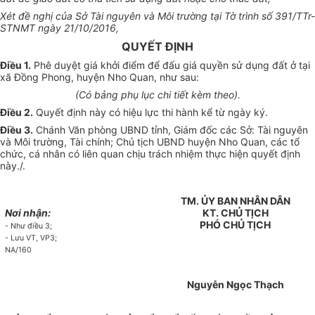
Xét đề nghị của Sở Tài nguyên và Môi trường tại Tờ trình số 391/TTr-
STNMT ngày 21/10/2016,
QUYẾT ĐỊNH
Điều 1.
Phê duyệt giá khởi điểm để đấu giá quyền sử dụng đất ở tại
xã Đồng Phong, huyện Nho Quan, như sau:
(Có bảng phụ lục chi tiết kèm theo).
Điều 2.
Quyết định này có hiệu lực thi hành kể từ ngày ký.
Điều 3.
Chánh Văn phòng UBND tỉnh, Giám đốc các Sở: Tài nguyên
và Môi trường, Tài chính; Chủ tịch UBND huyện Nho Quan, các tổ
chức, cá nhân có liên quan chịu trách nhiệm thực hiện quyết định
này./.
TM. ỦY BAN NHÂN DÂN
Nơi nhận:
KT. CHỦ TỊCH
PHÓ CHỦ TỊCH
- Như điều 3;
- Lưu VT, VP3;
NA/160
Nguyễn Ngọc Thạch