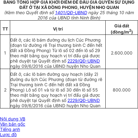
BẢNG TỔNG HỢP GIÁ KHỞI ĐIỂM ĐỂ ĐẤU GIÁ QUYỀN SỬ DỤNG
ĐẤT Ở TẠI XÃ ĐỒNG PHONG, HUYỆN NHO QUAN
(Kèm theo Quyết định số
1401/QĐ-UBND
ngày 25 tháng 10 năm
2016 của UBND tỉnh Ninh Bình)
Giá đất
TT
Vị trí
2
(đồng/m
)
Đất ở, các lô bám đường du lịch Cúc Phương
(đoạn từ đường rẽ Trại thương binh C đến hết
đất xã Đồng Phong) Từ lô số 02 đến lô số 29
1
2.600.000
theo mặt bằng quy hoạch vị trí đấu giá được
phê duyệt tại Quyết định số
2229/QĐ-UBND
ngày 09/6/2016 của UBND huyện Nho Quan
Đất ở, các lô bám đường quy hoạch (dãy 2)
đường du lịch Cúc Phương (đoạn từ đường rẽ
Trại thương binh C đến hết đất xã Đồng
2
Phong) Lô số 01 và từ lô số 30 đến lô số 55
800.000
theo mặt bằng quy hoạch vị trí đấu giá được
phê duyệt tại Quyết định số
2229/QĐ-UBND
ngày 09/6/2016 của UBND huyện Nho Quan
Nội dung VB
Văn bản gốc
Tiếng anh
Lược đồ