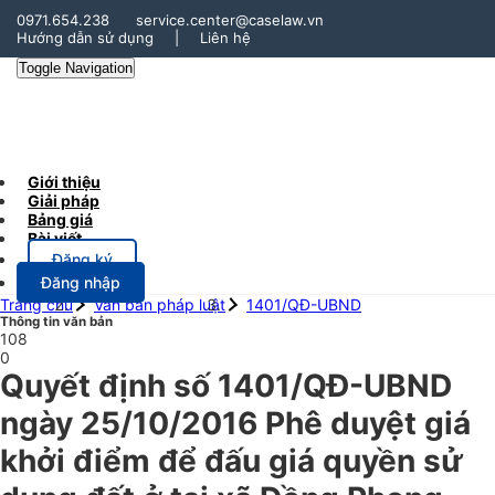
0971.654.238
service.center@caselaw.vn
Hướng dẫn sử dụng
|
Liên hệ
Toggle Navigation
Giới thiệu
Giải pháp
Bảng giá
Bài viết
Đăng ký
Đăng nhập
Trang chủ
Văn bản pháp luật
1401/QĐ-UBND
Thông tin văn bản
108
0
Quyết định số 1401/QĐ-UBND
ngày 25/10/2016 Phê duyệt giá
khởi điểm để đấu giá quyền sử