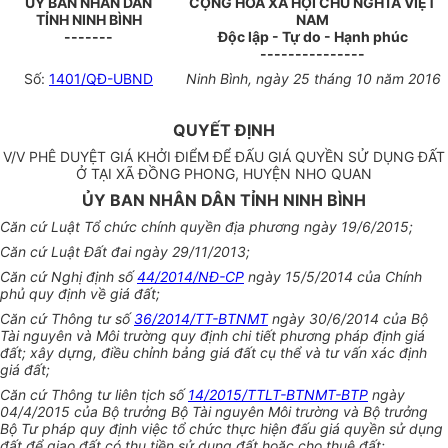
ỦY BAN NHÂN DÂN
CỘNG HÒA XÃ HỘI CHỦ NGHĨA VIỆT
TỈNH NINH BÌNH
NAM
-------
Độc lập - Tự do - Hạnh phúc
---------------
Số:
1401/QĐ-UBND
Ninh Bình, ngày 25 tháng 10 năm 2016
QUYẾT ĐỊNH
V/V PHÊ DUYỆT GIÁ KHỞI ĐIỂM ĐỂ ĐẤU GIÁ QUYỀN SỬ DỤNG ĐẤT
Ở TẠI XÃ ĐỒNG PHONG, HUYỆN NHO QUAN
ỦY BAN NHÂN DÂN TỈNH NINH BÌNH
Căn cứ Luật Tổ chức chính quyền địa phương ngày 19/6/2015;
Căn cứ Luật Đất đai ngày 29/11/2013;
Căn cứ Nghị định số
44/2014/NĐ-CP
ngày 15/5/2014 của Chính
phủ quy định về giá đất;
Căn cứ Thông tư số
36/2014/TT-BTNMT
ngày 30/6/2014 của Bộ
Tài nguyên và Môi trường quy định chi tiết phương pháp định giá
đất; xây dựng, điều chỉnh bảng giá đất cụ thể và tư vấn xác định
giá đất;
Căn cứ Thông tư liên tịch số
14/2015/TTLT-BTNMT-BTP
ngày
04/4/2015 của Bộ trưởng Bộ Tài nguyên Môi trường và Bộ trưởng
Bộ Tư pháp quy định việc tổ chức thực hiện đấu giá quyền sử dụng
đất để giao đất có thu tiền sử dụng đất hoặc cho thuê đất;