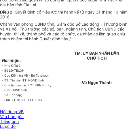
địa bàn tỉnh Gia Lai.
Điều 2.
Quyết định có hiệu lực thi hành kể từ ngày
31
tháng 10 năm
2016.
Chánh Văn phòng UBND tỉnh, Giám đốc S
ở
Lao động - Thương binh
và Xã hội, Thủ trưởng các sở, ban, ngành tỉnh, Chủ tịch UBND các
huyện, thị xã, thành phố
và
c
á
c tổ chức, cá nhân có liên quan chịu
trách nhiệm thi hành Quyết định
này./.
TM. ỦY BAN NHÂN DÂN
CHỦ TỊCH
Nơi nhận:
- Như Điều 2;
- Bộ LĐ-TB&XH;
- Cục Kiểm tra VB - Bộ Tư pháp;
- TT. T
ỉ
nh ủy; TT. HĐND t
ỉ
nh;
Võ Ngọc Thành
- Ch
ủ
tịch và các PCT UBND t
ỉ
nh;
- CVP UBND t
ỉ
nh;
- S
ở
Tư pháp;
- Lưu: VT, KGVX, TTTH, NC.
Nội dung VB
Văn bản gốc
Tiếng anh
Lược đồ