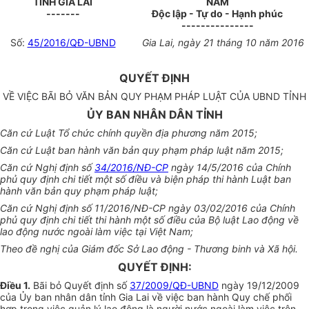
TỈNH GIA LAI
NAM
-------
Độc lập - Tự do - Hạnh phúc
---------------
Số:
45/2016/QĐ-UBND
Gia Lai
, ngày
21
tháng
10
năm
2016
QUYẾT ĐỊNH
VỀ VIỆC BÃI BỎ VĂN BẢN QUY PHẠM PHÁP LUẬT CỦA UBND TỈNH
ỦY BAN NHÂN DÂN TỈNH
Căn cứ Luật Tổ chức chính quyền địa phương năm 2015;
Căn cứ Luật ban hành văn bản quy phạm pháp luật năm 2015;
C
ă
n cứ Nghị định số
34/2016/NĐ-CP
ngày 14/5/2016 của Chính
phủ quy định chi tiết một s
ố
điều và biện pháp thi hành Luật ban
hành văn bản quy phạm pháp luật;
Căn cứ Nghị định s
ố 11
/2016/NĐ-CP ngày 03/02/2016 của Chính
phủ quy định chi ti
ế
t thi hành một s
ố
điều của Bộ luật Lao động về
lao động nước ngoài
l
àm việc tại Việt Nam;
T
h
eo đề nghị của Giám đ
ố
c Sở Lao động - Thương binh và Xã hội.
QUYẾT ĐỊNH:
Điều 1.
Bãi bỏ Quyết định số
37/2009/QĐ-UBND
ngày 19/12/2009
của
Ủ
y ban nhân dân tỉnh Gia Lai về việc ban hành Quy chế phối
h
ợ
p trong việc quản lý lao độn
g
là người nước ngoài làm việc trên