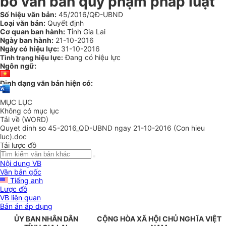
bỏ văn bản quy phạm pháp luật
Số hiệu văn bản:
45/2016/QĐ-UBND
Loại văn bản:
Quyết định
Cơ quan ban hành:
Tỉnh Gia Lai
Ngày ban hành:
21-10-2016
Ngày có hiệu lực:
31-10-2016
Đang có hiệu lực
Tình trạng hiệu lực:
Ngôn ngữ:
Định dạng văn bản hiện có:
MỤC LỤC
Không có mục lục
Tải về (WORD)
Quyet dinh so 45-2016_QD-UBND ngay 21-10-2016 (Con hieu
luc).doc
Tải lược đồ
Nội dung VB
Văn bản gốc
Tiếng anh
Lược đồ
VB liên quan
Bản án áp dụng
ỦY BAN NHÂN DÂN
CỘNG HÒA XÃ HỘI CHỦ NGHĨA VIỆT