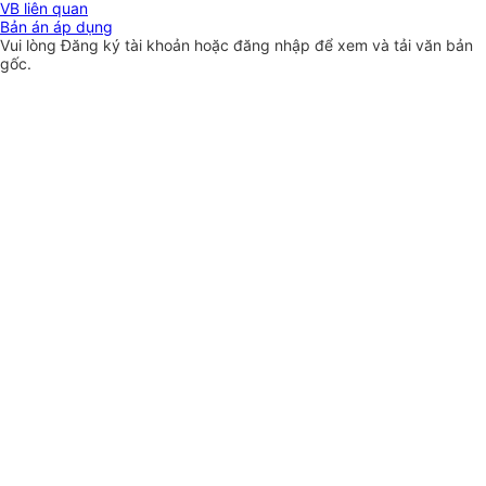
VB liên quan
Bản án áp dụng
Vui lòng
Đăng ký
tài khoản hoặc
đăng nhập
để xem và tải văn bản
gốc.