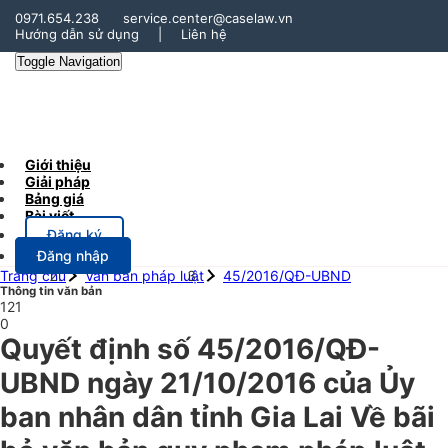
0971.654.238
service.center@caselaw.vn
Hướng dẫn sử dụng
|
Liên hệ
Toggle Navigation
Giới thiệu
Giải pháp
Bảng giá
Bài viết
Đăng ký
Đăng nhập
Trang chủ
Văn bản pháp luật
45/2016/QĐ-UBND
Thông tin văn bản
121
0
Quyết định số 45/2016/QĐ-
UBND ngày 21/10/2016 của Ủy
ban nhân dân tỉnh Gia Lai Về bãi