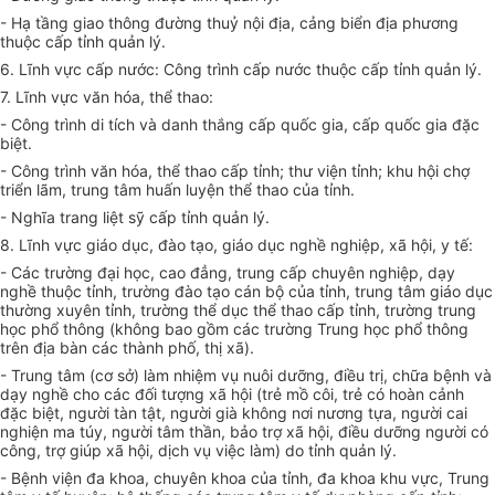
- Hạ tầng giao thông đường thuỷ nội địa, cảng bi
ể
n địa phương
thuộc cấp tỉnh quản lý.
6. Lĩnh vực cấp nước: Công trình cấp nước thuộc cấp tỉnh quản lý.
7. Lĩnh vực văn hóa, th
ể
thao:
- Công trình di tích và danh th
ắ
ng cấp quốc gia, cấp quốc gia đặc
biệt.
- Công trình văn hóa, thể thao cấp tỉnh; thư viện tỉnh; khu hội chợ
triển lãm, trung tâm hu
ấ
n luyện thể thao của tỉnh.
- Nghĩa trang liệt sỹ cấp tỉnh quản lý.
8. Lĩnh vực giáo dục, đào tạo, giáo dục nghề nghiệp, xã hội, y tế:
- Các trường đại học, cao đ
ẳ
ng, trung cấp chuyên nghiệp, dạ
y
nghề thuộc tỉnh, trường đào tạo cán bộ của tỉnh, trung tâm giáo dục
thường xuyên tỉnh, trường thể dục thể thao cấp tỉnh, trường trung
học phổ thông (không bao gồm các trường Trung học phổ thông
trên địa bàn các thành phố, thị xã).
- Trung tâm (cơ sở) làm nhiệm vụ nuôi dưỡng, điều trị, chữa bệnh và
dạy nghề cho các đối tượng xã hội (trẻ mồ côi, trẻ có hoàn cảnh
đặc biệt, người tàn tật, người già không nơi nương tựa, người cai
nghiện ma túy, người tâm thần, bảo trợ xã hội, điều dưỡng người có
công, trợ giúp xã hội, dịch vụ việc làm) do tỉnh quản lý.
- Bệnh viện đa khoa, chuyên khoa của tỉnh, đa khoa khu vực, Trung