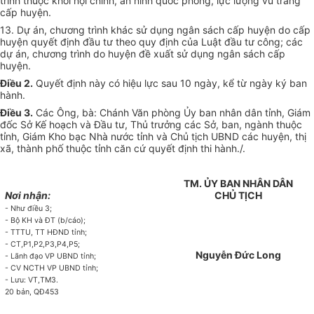
trình thuộc khối nội chính, an ninh quốc phòng, lực lượng vũ trang
cấp huyện.
13. Dự án, chương trình khác sử dụng ngân sách cấp huyện do cấp
huyện quyết định đầu tư theo quy định của Luật đầu tư công; các
dự án, chương trình do huyện đề xuất sử dụng ngân sách cấp
huyện.
Điều 2.
Quyết định này có hiệu lực sau 10 ngày, kể từ ngày ký ban
hành.
Điều 3.
Các Ông, bà: Chánh Văn phòng
Ủ
y ban nhân dân tỉnh, Giám
đốc Sở K
ế
hoạch và Đầu tư, Thủ trưởng các Sở, ban, ngành thuộc
tỉnh, Giám Kho bạc Nhà nước tỉnh và Chủ tịch UBND các huyện, thị
xã, thành phố thuộc tỉnh căn cứ quyết định thi hành./.
TM. ỦY BAN NHÂN DÂN
Nơi nhận:
CHỦ TỊCH
- Như điều 3;
- Bộ KH và ĐT (b/cáo);
-
TTTU
, TT
HĐND tỉnh;
- CT,P1,P2,P3,P4,P5;
Nguyễn Đức Long
- Lãnh đạo VP UBND tỉnh;
-
CV
NCTH VP UBND tỉnh;
- Lưu: VT,TM3.
20 bản,
Q
Đ453