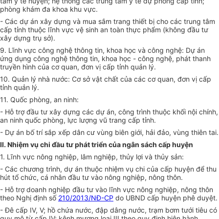
tâm y tế huyện; hệ thống các trung tâm y tế dự phòng cấp tỉnh;
phòng khám đa khoa khu vực.
- Các dự án xây dựng và mua s
ắ
m trang thiết bị cho các trung tâm
cấp tỉnh thuộc lĩnh vực vệ sinh an toàn thực phẩm (không đầu tư
xây dựng trụ sở).
9. Lĩnh vực công nghệ thông tin, khoa học và công nghệ: Dự án
ứng dụng công nghệ thông tin, khoa học - công nghệ, phát thanh
truyền hình của cơ quan, đơn vị cấp tỉnh quản lý.
10. Quản lý nhà nước: Cơ sở vật chất của các cơ quan, đơn vị cấp
tỉnh quản lý.
11. Quốc phòng, an ninh:
- Hỗ trợ đầu tư xây dựng các dự án, công trình thuộc khối nội chính,
an ninh quốc phòng, lực lượng vũ trang cấp tỉnh.
- Dự án bố trí sắp xếp dân cư vùng biên giới, hải đảo, vùng thiên tai.
II. Nhiệm vụ chi đầu t
ư
phát triển của ngân sách cấp huyện
1. Lĩnh vực nông nghiệp, lâm nghiệp, thủy lợi và thủy sản:
- Các chương trình, dự án thuộc nhiệm vụ chi của cấp huyện để thu
hút tổ chức, cá nhân đầu tư vào nông nghiệp, nông thôn.
- Hỗ trợ doanh nghiệp đầu tư vào lĩnh vực nông nghiệp, nông thôn
theo Nghị định số
210/2013/NĐ-CP
do UBND cấp huyện phê duyệt.
- Đê cấp IV, V; hồ chứa nước, đập dâng nước, trạm bơm tưới tiêu có
quy mô từ cấp IV; kênh mương loại III theo quy định hiện hành.