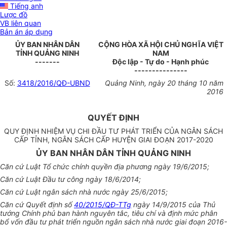
Tiếng anh
Lược đồ
VB liên quan
Bản án áp dụng
ỦY
BAN NHÂN DÂN
CỘNG HÒA XÃ HỘI CHỦ NGHĨA VIỆT
TỈNH QUẢNG NINH
NAM
-------
Độc lập - Tự do - Hạnh phúc
---------------
Số:
3418/2016/QĐ-UBND
Quảng Ninh, ngày
20
tháng
10
năm
2016
QUYẾT ĐỊNH
QUY Đ
Ị
NH NHI
Ệ
M V
Ụ
CHI Đ
Ầ
U T
Ư
PHÁT TRI
Ể
N C
Ủ
A NGÂN SÁCH
C
Ấ
P T
Ỉ
NH, NGÂN SÁCH C
Ấ
P HUY
Ệ
N GIAI ĐO
Ạ
N 2017-2020
ỦY BAN NHÂN DÂN TỈNH QUẢNG NINH
Căn cứ Luật Tổ chức chính quy
ề
n địa phương ngày 19/6/2015;
Căn cứ Luật Đầu tư công ngày 18/6/2014;
Căn cứ Luật ngân sách nhà nước ngày 25/6/2015;
Căn cứ Quyết định số
40/2015/QĐ-TTg
ngày 14/9/2015 của Thủ
tướng Chính phủ ban hành nguyên tắc, tiêu chí và định mức phân
bổ vốn đầu tư phát triển nguồn ngân sách nhà nước giai đoạn 2016-