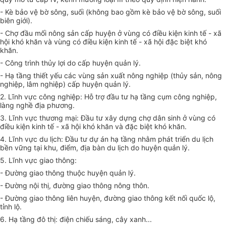
- Kè bảo vệ bờ sông, suối (không bao gồm kè bảo vệ bờ sông, suối
biên giới).
- Chợ đ
ầ
u m
ố
i nông sản cấp huyện ở vùng có điều kiện kinh tế - xã
hội khó khăn và vùng có điều kiện kinh tế - xã hội đặc biệt khó
khăn.
- Công trình thủy lợi do cấp huyện quản lý.
- Hạ tầng thiết yếu các vùng sản xuất nông nghiệp (thủy sản, nông
nghiệp, lâm nghiệp) cấp huyện quản lý.
2. Lĩnh vực công nghiệp: Hỗ trợ đầu tư hạ tầng cụm công nghiệp,
làng nghề địa phương.
3. Lĩnh vực thương mại: Đầu tư xây dựng chợ dân sinh ở vùng có
điều kiện kinh t
ế
- xã hội khó khăn và đặc biệt khó khăn.
4. Lĩnh vực du lịch: Đầu tư dự án hạ tầng nhằm phát triển du lịch
bền vững tại khu, đi
ể
m, địa bàn du lịch do huyện quản lý.
5. Lĩnh vực giao thông:
- Đường giao thông thuộc huyện quản lý.
- Đường nội thị, đường giao thông nông thôn.
- Đường giao thông liên huyện, đường giao thông kết nối quốc lộ,
tỉnh lộ.
6. Hạ tầng đô thị: điện chiếu sáng, cây xanh...