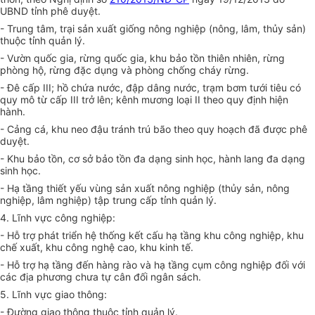
UBND tỉnh phê duyệt.
- Trung tâm, trại sản xuất gi
ố
ng nông nghiệp (nông, lâm, thủy sản)
thuộc tỉnh quản lý.
- Vườn quốc gia, r
ừ
ng quốc gia, khu bảo tồn thiên nhiên, rừng
phòng hộ, rừng đặc dụng và phòng chống cháy rừng.
- Đê cấp III; hồ chứa nước, đập dâng nước, trạm bơm tưới tiêu có
quy mô từ cấp III trở lên; kênh mương loại II theo quy định hiện
hành.
- Cảng cá, khu neo đậu tránh trú bão theo quy hoạch đã được phê
duyệt.
- Khu bảo tồn, cơ sở bảo tồn đa dạng sinh học, hành lang đa dạng
sinh học.
- Hạ t
ầ
ng thiết yếu vùng sản xuất nông nghiệp (thủy sản, nông
nghiệp, lâm nghiệp) tập trung cấp tỉnh quản lý.
4. Lĩnh vực công nghiệp:
- Hỗ trợ phát triển hệ thống kết cấu hạ tầng khu công nghiệp, khu
chế xuất, khu công nghệ cao, khu kinh tế.
- Hỗ trợ hạ tầng đến hàng rào và hạ tầng cụm công nghiệp đối với
các địa phương chưa tự cân đối ngân sách.
5. Lĩnh vực giao thông:
- Đường giao thông thuộc tỉnh quản lý.