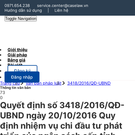
0971.654.238
service.center@caselaw.vn
Hướng dẫn sử dụng
|
Liên hệ
Toggle Navigation
Giới thiệu
Giải pháp
Bảng giá
Bài viết
Đăng ký
Đăng nhập
Trang chủ
Văn bản pháp luật
3418/2016/QĐ-UBND
Thông tin văn bản
73
0
Quyết định số 3418/2016/QĐ-
UBND ngày 20/10/2016 Quy
định nhiệm vụ chi đầu tư phát