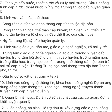
7. Lĩnh vực cấp nước, thoát nước và xử lý môi trường: Đầu tư công
trình cấp nước, thoát nước, xử lý môi trường thuộc cấp huyện quản
lý.
8. Lĩnh vực văn hóa, thể thao:
- Công trình di tích và danh thắng cấp tỉnh thuộc địa bàn.
- Công trình văn hóa, thể thao cấp huyện; thư viện, khu triển l
ã
m,
trung tập luyện và tổ chức thi đấu thể thao của cấp huyện.
- Nghĩa trang liệt sỹ cấp huyện quản lý.
9. Lĩnh vực giáo dục, đào tạo, giáo dục nghề nghiệp, xã hội, y tế:
- Trung tâm giáo dục nghề nghiệp - giáo dục thường xuyên cấp
huyện, trung tâm bồi dưỡng chính trị cấp huyện, trường mầm non,
trường tiểu học, trung học cơ sở, trường phổ thông dân tộc bán trú,
nội trú cấp huyện; Trường Trung học ph
ổ
thông trên địa bàn Thành
phố, thị xã.
- Đầu tư cơ sở vật chất trạm y tế xã.
10. Lĩnh vực công nghệ thông tin, khoa học - công nghệ: Dự án ứng
dụng công nghệ thông tin, khoa học - công nghệ, truyền thanh -
truyền hình cấp huyện quản lý.
11. Quản lý nhà nước: Dự án cơ sở vật chất của các cơ quan, đơn vị
khối huyện quản lý.
12. Quốc phòng, an ninh: Hỗ trợ đầu tư xây dựng các dự án, công