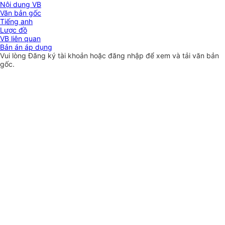
Nội dung VB
Văn bản gốc
Tiếng anh
Lược đồ
VB liên quan
Bản án áp dụng
Vui lòng
Đăng ký
tài khoản hoặc
đăng nhập
để xem và tải văn bản
gốc.