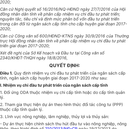
2020;
Căn cứ Nghị quyết số 16/2016/NQ-HĐND ngày 27/7/2016 c
ủ
a Hội
đồng nhân dân tỉnh về phân cấp nhiệm vụ chi đầu tư phát triển;
nguyên tắc, tiêu chí và định mức phân b
ổ
vốn đầu tư phát triển
trong cân đối từ ngân sách cấp tỉnh cho cấp huyện giai đoạn 2017-
2020;
Căn cứ Công văn số 600/HĐND-KTNS ngày 30/9/2016 của Thường
trực Hội đồng nhân dân tỉnh về phân cấp nhiệm vụ chi đầu tư phát
triển giai đoạn 2017-2020;
Xét đề nghị của Sở Kế hoạch và Đầu tư tại Công văn số
2340/KHĐT-THQH ngày 18/8/2016,
QUYẾT ĐỊNH:
Điều 1.
Quy định nhiệm vụ chi đầu tư phát triển của ngân sách cấp
tỉnh, ngân sách cấp huyện giai đoạn 2017-2020 như sau:
I. Nhiệm vụ chi đầu tư phát triển của ngân sách cấp t
ỉ
nh
1. Đối ứng ODA thuộc nhiệm vụ chi cấp tỉnh hoặc do cấp tỉnh quản
lý.
2. Tham gia thực hiện dự án theo hình thức đối tác công tư (PPP)
thuộc cấp tỉnh quản lý.
3. Lĩnh vực nông nghiệp, lâm nghiệp, thủy lợi và thủy sản:
- Dự án thực hiện chính sách thu hút đầu tư vào nông nghiệp, nông
thôn, theo Nghị định số
210/2013/NĐ-CP
ngày 19/12/2013 do