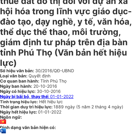
thuê đất đô thị đối với dự án xã
hội hóa trong lĩnh vực giáo dục-
đào tạo, dạy nghề, y tế, văn hóa,
thể dục thể thao, môi trường,
giám định tư pháp trên địa bàn
tỉnh Phú Thọ
(Văn bản hết hiệu
lực)
Số hiệu văn bản:
30/2016/QĐ-UBND
Loại văn bản:
Quyết định
Cơ quan ban hành:
Tỉnh Phú Thọ
Ngày ban hành:
20-10-2016
Ngày có hiệu lực:
30-10-2016
Ngày bị bãi bỏ, thay thế:
01-01-2022
Hết hiệu lực
Tình trạng hiệu lực:
Thời gian duy trì hiệu lực:
1889 ngày
(
5 năm
2 tháng
4 ngày
)
Ngày hết hiệu lực:
01-01-2022
Ngôn ngữ:
Định dạng văn bản hiện có: