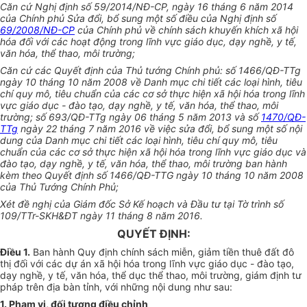
Căn cứ Nghị định số 59/20
1
4/NĐ-CP, ngày 16 tháng 6 năm 2014
của Ch
í
nh phủ Sửa đ
ổ
i, b
ổ
sung một số điều của Nghị định s
ố
69/2008/NĐ-CP
của Chính phủ về chính sách khuyến khích xã hội
hóa đối với các hoạt động trong lĩnh vực giáo dục, dạy nghề, y tế,
văn hóa, thể thao, môi trường;
Căn cứ các Quyết định của Thủ tướng Chính phủ: s
ố 1
466/QĐ
-
TTg
ngày 10 tháng 10 năm 2008 v
ề
Danh mục ch
i
tiết các loạ
i
hình, tiêu
chí quy mô, tiêu chuẩn của các cơ sở thực hiện xã hội hóa trong
l
ĩnh
vực giáo dục - đào tạo, dạy nghề, y tế, văn hóa, thể thao, môi
trường
;
số 693/QĐ
-
TTg ngày 06 th
á
ng 5 năm 20
1
3 và số
1470/QĐ-
TTg
ng
à
y 22 tháng 7 năm 2016 về việc sửa đổi, bổ sung một số nội
dung của Danh mục chi tiết các loại hình, tiêu chí quy mô, tiêu
chuẩn của các cơ sở thực hiện xã hội hóa trong lĩnh vực giáo dục và
đào tạo, dạy nghề, y tế, văn hóa, thể thao, môi trường ban hành
kèm theo Quyết định số
1
466/QĐ-TTG ngày 10 tháng
1
0 năm 2008
của Thủ Tư
ớ
ng Chính Phủ;
Xét đ
ề
nghị của Giám đốc Sở K
ế
hoạch và Đầu tư tạ
i
Tờ trình s
ố
1
09/TTr-SKH&ĐT ngày
11
tháng 8 năm 20
1
6.
QUYẾT ĐỊNH:
Điều 1.
Ban hành Quy định chính sách miễn, giảm tiền thuê đất đô
thị đối với các dự án xã hội hóa trong lĩnh vực giáo dục - đào tạo,
dạy nghề, y tế, văn hóa, thể dục thể thao, môi trường, giám định tư
pháp trên địa bàn tỉnh, với những nội dung như sau:
1. Phạm vi, đối tượng điều chỉnh