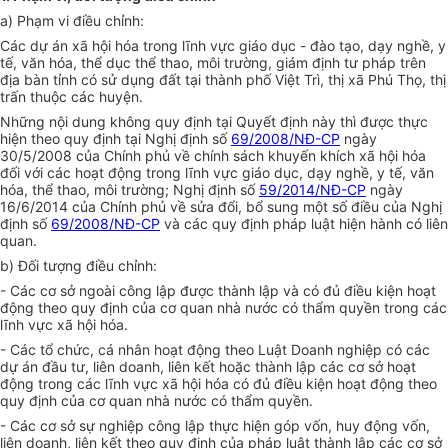
a) Phạm vi điều chỉnh:
Các dự án xã hội hóa trong lĩnh vực giáo dục - đào tạo, dạy nghề, y
tế, văn hóa, thể dục thể thao, môi trường, giám định tư pháp trên
địa bàn tỉnh có sử dụng đất tại thành phố Việt Trì, thị xã Phú Thọ, thị
trấn thuộc các huyện.
Những nội dung không quy định tại Quyết định này thì được thực
hiện theo quy định tại Nghị định số
69/2008/NĐ-CP
ngày
30/5/2008 của Chính phủ về chính sách khuyến khích xã hội hóa
đối với các hoạt động trong lĩnh vực giáo dục, dạy nghề, y tế, văn
hóa, thể thao, môi trường; Nghị định số
59/2014/NĐ-CP
ngày
16/6/2014 của Chính phủ về sửa đổi, bổ sung một số điều của Nghị
định số
69/2008/NĐ-CP
và các quy định pháp luật hiện hành có liên
quan.
b) Đối tượng điều chỉnh:
- Các cơ sở ngoài công lập được thành lập và có đủ điều kiện hoạt
động theo quy định của cơ quan nhà nước có th
ẩ
m quyền trong các
lĩnh vực xã hội hóa.
- Các tổ chức, cá nhân hoạt động theo Luật Doanh nghiệp có các
dự án đầu tư, liên doanh, liên kết hoặc thành lập các cơ sở hoạt
động trong các lĩnh vực xã hội hóa có đủ đi
ề
u kiện hoạt động theo
quy định của cơ quan nhà nước có thẩm quyền.
- Các cơ sở sự nghiệp công lập thực hiện góp vốn, huy động vốn,
liên doanh, liên kết theo quy định của pháp luật thành lập các cơ sở