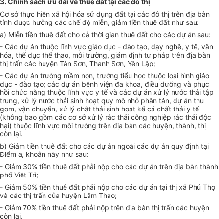
3. Chính sách ưu đãi về thu
ê
đất tại các đô thị
Cơ sở thực hiện xã hội hóa sử dụng đất tại các đô thị trên địa bàn
tỉnh được hưởng các chế độ miễn, giảm tiền thuê đất như sau:
a) Mi
ễ
n ti
ề
n thuê đất cho cả thời gian thuê đất cho các dự án sau:
- Các dự án thuộc lĩnh vực giáo dục - đào tạo, dạy nghề, y tế, văn
hóa, thể dục thể thao, môi trường, giám định tư pháp trên địa bàn
thị trấn các huyện Tân S
ơ
n, Thanh Sơn, Yên Lập;
- Các dự án t
rườ
ng m
ầ
m non, trường tiểu học thuộc loại hình giáo
dục - đào tạo; các dự án bệnh viện đa khoa, điều dưỡng và phục
hồi chức năng thuộc lĩnh vực y tế và các dự án xử lý nước thải tập
trung, xử lý nước thải sinh hoạt quy
mô
nhỏ phân tán, dự án thu
gom, vận chuyển, xử lý chất thải sinh hoạt kể cả chất thải y tế
(
k
hông bao gồm các cơ sở xử lý rác thải công nghiệp rác thải độc
hại) thuộc lĩnh vực môi trường trên địa bàn các huyện, thành, thị
còn lại.
b) Giảm tiền thuê đất cho các dự án ngoài các dự án quy định tại
Điểm a, khoản này như sau:
- Giảm 30% tiền thuê đất phải nộp cho các dự án trên địa bàn thành
phố Việt Trì;
- Giảm 50% tiền thuê đất phải nộp cho các dự án tại thị xã Phú Thọ
và các thị trấn của huyện Lâm Thao;
- Giảm 70% tiền thuê đất phải nộp trên địa bàn thị trấn các huyện
còn lại.