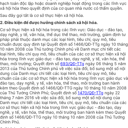
hạch toán độc lập hoặc doanh nghiệp hoạt động trong các lĩnh vực
xã hội hóa theo quyết định của cơ quan nhà nước có thẩm quyền.
Sau đây gọi t
ắ
t là cơ s
ở
thực hiện xã hội hóa.
2. Điều kiện để
được
h
ưở
ng chính sách xã hội hóa.
Cơ sở thực hiện xã hội hóa trong các lĩnh vực: Giáo dục - đào tạo,
dạy nghề, y tế, văn hóa, thể dục thể thao, môi trường, giám định tư
pháp phải thuộc danh mục các loại hình, tiêu chí, quy mô, tiêu
chuẩn được quy định tại Quyết định số 1466/QĐ
-
TTg ngày 10 tháng
10 năm 2008 của Thủ tướng Chính phủ về Danh mục chi tiết các
loại hình, tiêu chí quy mô, tiêu chuẩn của các cơ sở thực hiện xã hội
hóa trong lĩnh vực giáo dục - đào tạo, dạy nghề, y tế, văn hóa, thể
thao, môi trường; Quyết định số
693/QĐ-TTg
ngày 06 tháng 5 năm
2013 của Thủ tướng Chính phủ về việc sửa đổi, b
ổ
sung một số nội
dung của Danh mục chi tiết các loại hình, tiêu chí quy mô, tiêu
chuẩn của các cơ sở thực hiện xã hội hóa trong lĩnh vực giáo dục và
đào tạo, dạy nghề, y tế, văn hóa, thể thao, môi trường ban hành
kèm theo Quyết định số 1466/QĐ-TTG ngày 10 tháng 10 năm 2008
của Thủ Tướng Chính Phủ; Quyết định số
1470/QĐ-TTg
ngày 22
tháng 7 năm 2016 về việc sửa đổi, bổ sung một số nội dung của
Danh mục chi tiết các loại hình, tiêu chí, quy mô, tiêu chuẩn của các
cơ sở thực hiện xã hội hóa trong lĩnh vực giáo dục - đào tạo, dạy
nghề, y tế, văn hóa, thể thao, môi trường ban hành kèm theo Quyết
định số 1466/QĐ-TTG ngày 10 tháng 10 năm 2008 của Thủ Tướng
Chính Phủ.