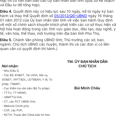
hợp thì có văn bản báo cáo Ủy ban nhân dân tỉnh (qua Sở K
ế
hoạch
và Đầu tư để tổng hợp).
Điều 4.
Quyết định này có hiệu lực sau 10 ngày, kể từ ngày ký ban
hành và thay thế Quyết định số
05/2012/QĐ-UBND
ngày 16 tháng
01 năm 2012 của Ủy ban nhân dân tỉnh về việc ban hành Quy định
về một số chính sách khuyến khích phát
tr
iển các cơ sở thực hiện xã
hội hóa hoạt động trong các lĩnh vực giáo dục, đào tạo, dạy nghề, y
tế, văn hóa, thể thao, môi trường trên địa bàn tỉnh Phú Thọ.
Điều 5.
Chánh Văn phòng UBND tỉnh; Thủ trư
ở
ng các sở, ban,
ngành; Chủ tịch UBND các huyện, thành thị và các đơn vị có liên
quan căn cứ quyết định thi hành./.
TM.
ỦY
BAN NH
Â
N DÂN
Nơi nhận:
CHỦ TỊCH
- Như Điều 5;
- Các Bộ: KH&ĐT, Tài chính, Nội vụ,
GD&ĐT, VHTT&DL, LĐTB&X
H;
Y tế, Tư
pháp, TN&MT;
Bùi Minh Châu
- Cục Kiểm tra văn bản (Bộ Tư pháp)
-
TTTU
,
TT
-
HĐND
;
-
U
BMTTQ tỉnh;
- CT, các PCT UBND tỉnh;
- Website Chính phủ;
- CVP, các PVP;
- NCTH, Trung tâm Công báo tin học;