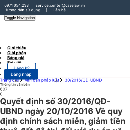
0971.654.238
service.center@caselaw.vn
Hướng dẫn sử dụng
|
Liên hệ
Toggle Navigation
Giới thiệu
Giải pháp
Bảng giá
Bài viết
Đăng ký
Đăng nhập
Trang chủ
Văn bản pháp luật
30/2016/QĐ-UBND
Thông tin văn bản
607
0
Quyết định số 30/2016/QĐ-
UBND ngày 20/10/2016 Về quy
định chính sách miễn, giảm tiền