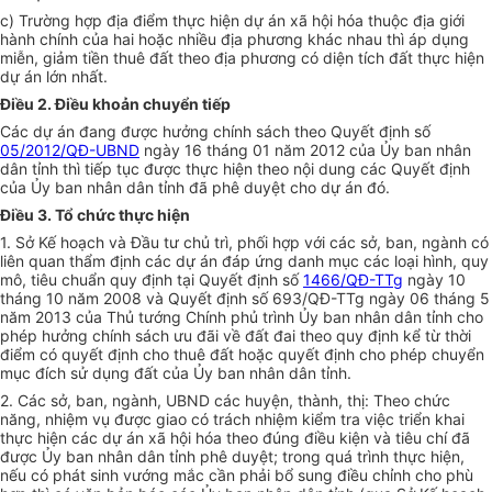
c) Trường hợp địa đi
ể
m thực hiện dự án xã hội hóa thuộc địa giới
hành chính của hai hoặc nhiều địa phương khác nhau thì áp dụng
miễn, giảm tiền thuê đất theo địa phương có diện tích đất thực hiện
dự án
lớn
nhất.
Điều 2. Điều khoản chuyển tiếp
Các dự án đang được hưởng chính sách theo Quyết định số
05/2012/QĐ-UBND
ngày 16 tháng 01 năm 2012 của Ủy ban nhân
dân tỉnh thì tiếp tục được thực hiện theo nội dung các Quyết định
của Ủy ban nhân dân tỉnh đã phê duyệt cho dự án đó.
Điều 3. Tổ chức thực hiện
1. Sở Kế hoạch và Đầu tư chủ trì, phối hợp với các sở, ban, ngành có
liên quan th
ẩ
m định các dự án đáp ứng danh mục các loại hình, quy
mô, tiêu chuẩn quy định tại Quyết định số
1466/QĐ-TTg
ngày 10
tháng 10 năm 2008 và Quyết định số 693/QĐ
-
TTg ngày 06 tháng 5
năm 2013 của Thủ tướng Chính phủ trình
Ủ
y ban nhân dân tỉnh cho
phép hưởng chính sách ưu đãi về đất đai theo quy định k
ể
từ thời
đi
ể
m có quyết định cho thuê đất hoặc quyết định cho phép chuyển
mục đích sử dụng đất của Ủy ban nhân dân tỉnh.
2. Các sở, ban, ngành, UBND các huyện, thành, thị: Theo chức
năng, nhiệm vụ được giao có trách nhiệm kiểm tra việc triển khai
thực hiện các dự án xã hội hóa theo đúng điều kiện và tiêu chí đã
được Ủy ban nhân dân tỉn
h
phê duyệt; trong quá trình thực hiện,
nếu có phát sinh vướng m
ắ
c c
ầ
n phải b
ổ
sung điều chỉnh cho phù