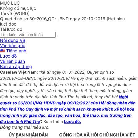
MỤC LỤC
Không có mục lục
Tải về (WORD)
Quyet dinh so 30-2016_QD-UBND ngay 20-10-2016 (Het hieu
luc).doc
Tải lược đồ
Nội dung VB
Văn bản gốc
Tiếng anh
Lược đồ
VB liên quan
Bản án áp dụng
Caselaw Việt Nam:
“Kể từ ngày 01-01-2022, Quyết định số
30/2016/QĐ-UBND ngày 20/10/2016 Về quy định chính sách miễn, giảm
tiền thuê đất đô thị đối với dự án xã hội hóa trong lĩnh vực giáo dục-
đào tạo, dạy nghề, y tế, văn hóa, thể dục thể thao, môi trường, giám
định tư pháp trên địa bàn tỉnh Phú Thọ bị bãi bỏ, thay thế bởi
Nghị
quyết số 26/2021/NQ-HĐND ngày 09/12/2021 của Hội đồng nhân dân
tỉnh Phú Thọ Quy định về một số chính sách khuyến khích xã hội hóa
trong lĩnh vực giáo dục, đào tạo, văn hóa, thể thao, môi trường trên
địa bàn tỉnh Phú Thọ
”.
Xem thêm
Lược đồ.
Dòng trạng thái hiệu lực.
ỦY BAN NHÂN
DÂN
CỘNG HÒA XÃ HỘI CHỦ NGHĨA VIỆT