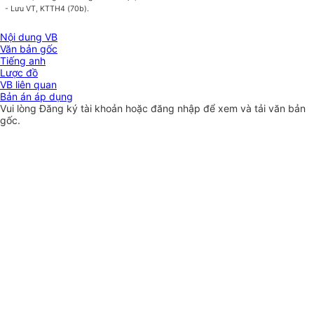
- Lưu VT, KTTH4 (70b).
Nội dung VB
Văn bản gốc
Tiếng anh
Lược đồ
VB liên quan
Bản án áp dụng
Vui lòng
Đăng ký
tài khoản hoặc
đăng nhập
để xem và tải văn bản
gốc.