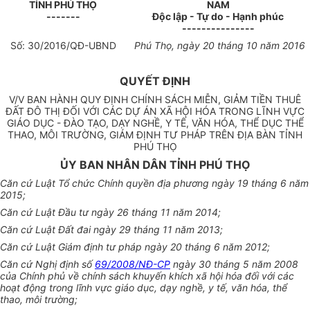
TỈNH
PHÚ THỌ
NAM
-------
Độc lập - Tự do - Hạnh phúc
---------------
Số:
30
/201
6
/QĐ-UBND
Phú Thọ
, ngày
20
tháng
10
năm
2016
QUYẾT ĐỊNH
V/V BAN HÀNH QUY Đ
Ị
NH CHÍNH SÁCH MI
Ễ
N, GI
Ả
M TI
Ề
N THUÊ
Đ
Ấ
T ĐÔ TH
Ị
Đ
Ố
I V
Ớ
I CÁC D
Ự
ÁN XÃ H
Ộ
I HÓA TRONG LĨNH V
Ự
C
GIÁO D
Ụ
C - ĐÀO T
Ạ
O, D
Ạ
Y NGH
Ề
, Y T
Ế
, VĂN HÓA, TH
Ể
D
Ụ
C TH
Ể
THAO, MÔI TRƯ
Ờ
NG, GIÁM Đ
Ị
NH TƯ PHÁP TRÊN Đ
Ị
A BÀN T
Ỉ
NH
PHÚ TH
Ọ
ỦY BAN NHÂN DÂN TỈNH PHÚ THỌ
Căn cứ Luật T
ổ
chức Chính quyền địa phương ngày
1
9 tháng 6 năm
2015;
Căn cứ Luật Đầu tư ngày 26 tháng 11 năm 2014;
Căn cứ Luật Đất đa
i
ngày 29 tháng
11
năm 2013;
Căn cứ Luật Giám định tư pháp ngày 20 tháng 6 năm 20
1
2;
Căn cứ Nghị định số
69/2008/NĐ-CP
ngày 30 tháng 5 năm 2008
của Ch
í
nh phủ về chính sách khuyến khích xã hội hóa đối với các
hoạt động trong lĩnh vực giáo dục, dạy nghề, y tế, văn h
ó
a, th
ể
thao, môi trường;