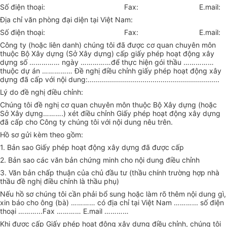
Số điện thoại:
Fax:
E.mail:
Địa chỉ văn phòng đại diện tại Việt Nam:
Số điện thoại: Fax: E.mail:
Công ty (hoặc liên danh) chúng tôi đã được
cơ quan chuyên môn
thuộc Bộ Xây dựng (Sở Xây dựng) cấp giấy phép hoạt động xây
dựng số …………… ngày ……………để
thực hiện
gói thầu ……………
thuộc dự án
…………… Đề nghị điều chỉnh giấy phép hoạt động xây
dựng đã cấp với nội dung:.................................................................
Lý do đề nghị điều chỉnh:
Chúng tôi đề nghị cơ quan chuyên môn thuộc Bộ Xây dựng (hoặc
Sở Xây dựng
……….
) xét
điều chỉnh
Giấy phép hoạt động xây dựng
đã cấp
cho Công ty chúng tôi
với nội dung
nêu trên.
Hồ sơ gửi kèm theo gồm:
1. Bản sao Giấy phép hoạt động xây dựng đã được cấp
2. Bản sao các văn bản chứng minh cho nội dung điều chỉnh
3. Văn bản chấp thuận của chủ đầu tư (thầu chính trường hợp nhà
thầu đề nghị điều chỉnh là thầu phụ)
Nếu hồ sơ chúng tôi cần phải bổ sung hoặc làm rõ thêm nội dung gì,
xin báo cho ông (bà)
…………
có địa chỉ tại Việt Nam
………...
số điện
thoại
………...
Fax
…………
E.mail
…………
Khi được cấp Giấy phép hoạt động xây dựng
điều chỉnh
, chúng tôi