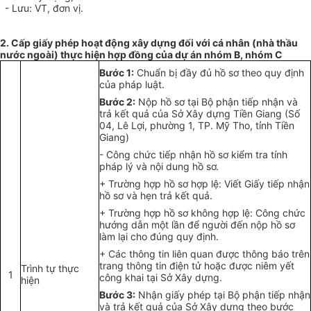
- Lưu: VT, đơn vị.
2. Cấp giấy phép hoạt động xây dựng đối với cá nhân (nhà thầu
nước ngoài) thực hiện hợp đ
ồ
ng của dự án nhóm B, nhóm
C
Bước 1:
Chu
ẩ
n bị đ
ầ
y đủ h
ồ
sơ theo quy định
của pháp luật.
Bước 2:
Nộp hồ sơ tại Bộ phận tiếp nhận và
trả kết quả của Sở Xây dựng Tiền Giang (Số
04, Lê Lợi, phường 1, TP. Mỹ Tho, tỉnh Tiền
Giang)
- Công chức tiếp nhận hồ sơ kiểm tra tính
pháp lý và nội dung hồ sơ.
+ Trường hợp hồ sơ hợp lệ: Viết Giấy tiếp nhận
hồ sơ và hẹn trả k
ế
t quả.
+ Trường hợp hồ sơ không hợp lệ: Công chức
hướng dẫn một lần để người đến nộp hồ sơ
làm lại cho đúng quy định.
+ Các thông tin liên quan được thông báo trên
trang thông tin điện tử hoặc được niêm yết
Trình tự thực
1
công khai tại Sở Xây dựng.
hiện
Bước 3:
Nhận giấy phép tại Bộ phận tiếp nhận
và trả kết quả của Sở Xây dựng theo bước