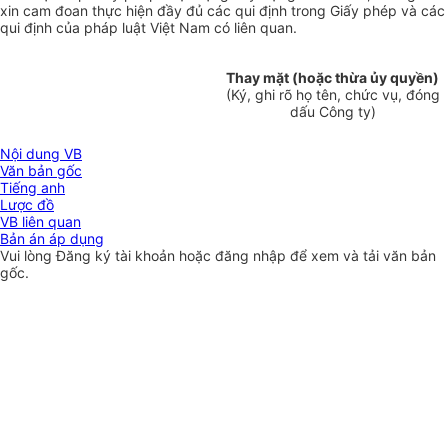
xin cam đoan thực hiện đầy đủ các qu
i
định trong Giấy phép và các
qu
i
định của pháp luật Việt Nam có liên quan.
Thay mặt (hoặc thừa ủy quyền)
(Ký, ghi rõ họ tên, chức vụ,
đóng
dấu Công ty)
Nội dung VB
Văn bản gốc
Tiếng anh
Lược đồ
VB liên quan
Bản án áp dụng
Vui lòng
Đăng ký
tài khoản hoặc
đăng nhập
để xem và tải văn bản
gốc.