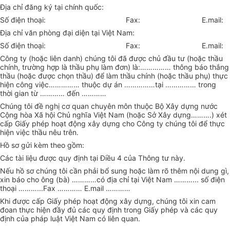
Địa chỉ đăng ký tại chính quốc:
Số điện thoại:
Fax:
E.mail:
Địa chỉ văn phòng đại diện tại Việt Nam:
Số điện thoại: Fax: E.mail:
Công ty (hoặc liên danh) chúng tôi đã được chủ đầu tư (hoặc thầu
chính, trường h
ợ
p là thầu phụ làm đơn) là:
……………
thông báo thắng
thầu (hoặc được chọn thầu) đ
ể
làm thầu chính (hoặc thầu phụ) thực
hiện công việc
……………
thuộc dự án
……………
tại
……………
trong
thời gian từ
…………
đến
…………
Chúng tôi đề nghị cơ quan chuyên môn thuộc Bộ Xây dựng nước
Cộng hòa Xã hội Chủ nghĩa Việt Nam (hoặc Sở Xây dựng
……….
) xét
cấp Giấy phép hoạt động xây dựng cho Công ty chúng tôi để thực
hiện việc thầu nêu trên.
Hồ sơ gửi kèm theo gồm:
Các tài liệu được quy định tại Điều 4 của Thông tư này.
Nếu hồ sơ chúng tôi cần phải bổ sung hoặc làm rõ thêm nội dung gì,
xin báo cho ông (bà)
…………
có địa chỉ tại Việt Nam
………...
số điện
thoại
………...
Fax
…………
E.mail
…………
Khi được cấp Giấy phép hoạt động xây dựng, chúng tôi xin cam
đoan thực hiện đầy đủ các quy định trong Giấy phép và các quy
định của pháp luật Việt Nam có liên quan.