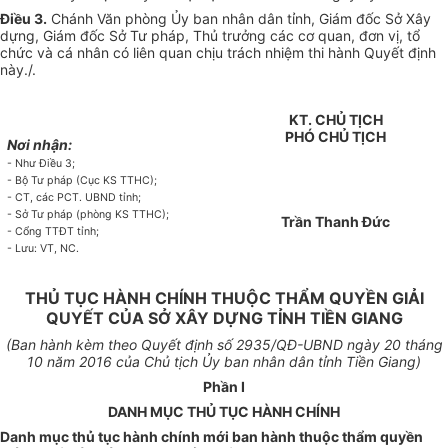
Điều 3.
Chánh Văn phòng
Ủ
y ban nhân dân tỉnh, Giám đốc Sở Xây
dựng, Giám đốc Sở Tư pháp, Thủ trưởng các cơ quan, đơn vị, tổ
chức và cá nhân có liên quan chịu trách nhiệm thi hành Quyết định
này./.
KT. CHỦ TỊCH
PHÓ CHỦ TỊCH
Nơi nhận:
- Như Điều 3;
- Bộ Tư pháp (Cục KS TTHC);
- CT, các PCT. UBND tỉnh;
- Sở Tư pháp (phòng KS TTHC);
Trần Thanh Đức
- Cổng TTĐT tỉnh;
- Lưu: VT, NC.
THỦ TỤC HÀNH CHÍNH THUỘC THẨM QUYỀN GIẢI
QUYẾT CỦA SỞ XÂY DỰNG TỈNH TIỀN GIANG
(Ban hành kèm theo Quyết định s
ố 2935
/QĐ-UBND ngày
20
th
á
ng
10 năm 2016 của Chủ tịch
Ủ
y ban nhân dân tỉnh Tiền Giang)
Phần I
DANH MỤC THỦ TỤC HÀNH CHÍNH
Danh mục thủ tục hành chính mới ban hành thuộc thẩm quyền