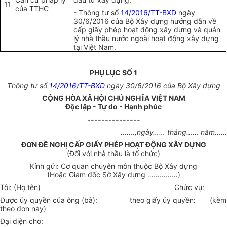
11
của TTHC
- Thông tư số
14/2016/TT-BXD
ngày
30/6/2016 của Bộ Xây dựng hướng dẫn về
cấp giấy phép hoạt động xây dựng và quản
lý nhà thầu nước ngoài hoạt động xây dựng
tại Việt Nam.
PHỤ LỤC SỐ 1
Thông tư số
14/2016/TT-BXD
ngày 30/6/2016 của Bộ Xây dựng
CỘNG HÒA XÃ HỘI CHỦ NGHĨA VIỆT NAM
Độc lập - Tự do - Hạnh phúc
---------------
…….,
ngày
……
tháng
……
năm
……
ĐƠN ĐỀ NGHỊ CẤP GIẤY PHÉP HOẠT ĐỘNG XÂY D
Ự
NG
(Đối với nhà thầu là tổ chức)
Kính gửi: Cơ quan chuyên môn thuộc Bộ Xây dựng
(Hoặc Giám đốc Sở Xây dựng
……………
)
Tôi: (Họ tên)
Chức vụ:
Được ủy quyền của ông (bà):
theo giấy ủy quyền:
(kèm
theo đơn này)
Đại diện cho: