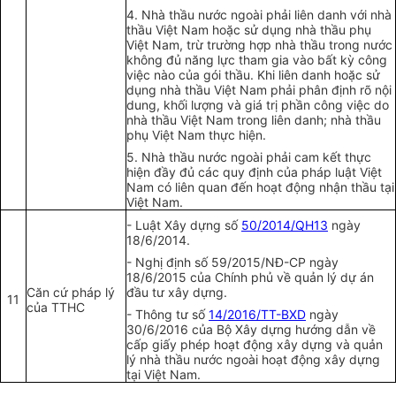
4. Nhà thầu nước ngoài phải liên danh với nhà
thầu Việt Nam hoặc sử dụng nhà thầu phụ
Việt Nam, trừ trường hợp nhà thầu trong nước
không đủ năng lực tham gia vào bất kỳ công
việc nào của gói thầu. Khi liên danh hoặc sử
dụng nhà thầu Việt Nam phải phân định rõ nội
dung, khối lượng và giá trị phần công việc do
nhà thầu Việt Nam trong liên danh; nhà thầu
phụ Việt Nam thực hiện.
5. Nhà thầu nước ngoài phải cam kết thực
hiện đầy đủ các quy định của pháp luật Việt
Nam có liên quan đến hoạt
đ
ộng nhận thầu tại
Việt Nam.
- Luật Xây dựng số
50/2014/QH13
ngày
18/6/2014.
- Nghị định s
ố
59/2015/NĐ
-
CP ngày
18/6/2015 của Chính phủ về quản lý dự án
Căn cứ pháp lý
đầu tư xây dựng.
11
của TTHC
- Thông tư số
14/2016/TT-BXD
ngày
30/6/2016 của Bộ Xây dựng hướng dẫn về
cấp giấy phép hoạt động xây dựng và quản
lý nhà thầu nước ngoài hoạt động xây dựng
tại Việt Nam.