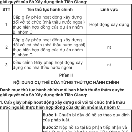
giải quyết của Sở Xây dựng tỉnh Tiền Giang:
STT
Tên thủ tục hành chính
Lĩnh v
ự
c
Cấp giấy phép hoạt động xây dựng
đối với tổ chức (nhà thầu nước ngoài)
1
Hoạt động xây dựng
thực hiện hợp đồng của dự án nhóm
B, nhóm
C
Cấp giấy phép hoạt động xây dựng
đối với cá nhân (nhà thầu nước ngoài)
2
nt
thực hiện hợp đồng của dự án nhóm
B, nhóm
C
Điều chỉnh Giấy phép hoạt động xây
3
nt
dựng cho nhà thầu nước ngoài
Phần II
NỘI DUNG CỤ THỂ CỦA TỪNG THỦ TỤC HÀNH CHÍNH
Danh mục thủ tục hành chính mới ban hành thuộc thẩm quyền
giải quyết của Sở Xây dựng tỉnh Tiền Giang:
1. Cấp giấy phép hoạt động xây dựng đối với tổ chức (nhà thầu
nước ngoài) thực hiện h
ợ
p đồng của dự án nhóm B, nhóm
C
Bước 1:
Chu
ẩ
n bị đ
ầ
y đủ h
ồ
sơ theo quy định
của pháp luật.
Bước 2:
Nộp hồ sơ tại Bộ phận tiếp nhận và