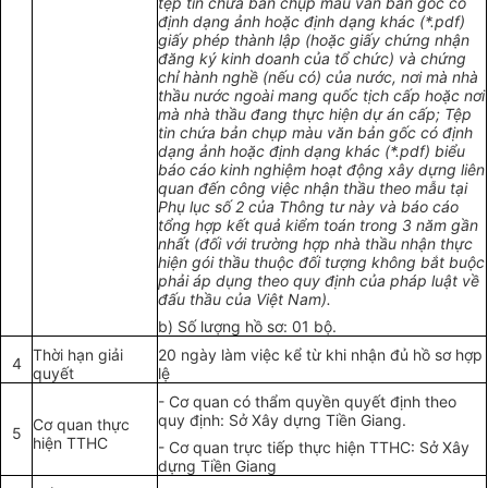
tệp tin chứa bản chụp màu văn bản gốc có
định dạng ảnh hoặc định dạng khác (*.pdf)
giấy phép thành lập (hoặc giấy chứng nhận
đăng k
ý
k
i
nh doanh của t
ổ
chức) và chứng
chỉ hành nghề (nếu c
ó
) của nước, nơi mà nhà
thầu nước ngoài mang quốc tịch cấp hoặc nơi
mà nhà thầu đang thực hiện dự án cấp; Tệp
tin chứa bản chụp màu văn bản gốc có định
dạng ảnh hoặc định dạng khác (*.pd
f
) biểu
báo cáo kinh nghiệm hoạt động xây dựng liên
quan đến công việc nhận thầu theo mẫu tại
Phụ lục s
ố
2 của Thông tư này và b
á
o cáo
t
ổ
ng hợp kết quả ki
ể
m toán trong 3 năm gần
nhất (đ
ố
i với trường hợp nhà thầu nhận thực
hiện gói thầu thuộc đ
ố
i tượng không bắt buộc
phải áp dụng theo quy định của pháp luật về
đấu thầu của Việt Nam).
b) Số lượng hồ sơ: 01 bộ.
Thời hạn giải
20 ngày làm việc kể từ khi nhận đủ hồ sơ hợp
4
quyết
lệ
- Cơ quan có thẩm quyền quyết định theo
quy định: Sở Xây dựng Tiền Giang.
Cơ quan thực
5
hiện TTHC
- Cơ quan trực tiếp thực hiện TTHC: Sở Xây
dựng Tiền Giang