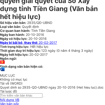
quyền giải quyết của Sở Xây
dựng tỉnh Tiền Giang (Văn bản
hết hiệu lực)
Số hiệu văn bản:
2935/QĐ-UBND
Loại văn bản:
Quyết định
Cơ quan ban hành:
Tỉnh Tiền Giang
Ngày ban hành:
20-10-2016
Ngày có hiệu lực:
20-10-2016
Ngày bị bãi bỏ, thay thế:
20-02-2017
Hết hiệu lực
Tình trạng hiệu lực:
Thời gian duy trì hiệu lực:
123 ngày
(
0 năm
4 tháng
3 ngày
)
Ngày hết hiệu lực:
20-02-2017
Ngôn ngữ:
Định dạng văn bản hiện có:
MỤC LỤC
Không có mục lục
Tải về (WORD)
Quyet dinh so 2935-QD-UBND ngay 20-10-2016 (Het hieu luc).doc
Tải lược đồ
Nội dung VB
Văn bản gốc