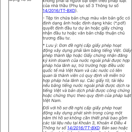
không phải là người đại diện theo pháp luật
của nhà thầu (Phụ lục số 3 Thông tư số
14/2016/TT-BXD
).
- Tệp tin chứa bản chụp màu văn bản gốc có
định dạng ảnh hoặc định dạng khác (*.pdf)
quyết định đầu tư dự án hoặc giấy chứng
nhận đầu tư hoặc văn bản chấp thuận chủ
trương đầu tư.
*
Lưu
ý
:
Đơn
đề nghị cấp giấy phép hoạt
động xây dựng phải làm bằng tiếng Việt. Giấy
phép thành lập hoặc Gi
ấ
y chứng nhận đăng
k
ý
k
i
nh doanh của nước ngoài phải được hợp
pháp h
ó
a lãnh sự, trừ trường hợp đi
ề
u ước
quốc tế mà Việt Nam và các nước có liên
quan là thành viên có quy định về miễn trừ
hợp pháp hóa lãnh sự. Các giấy tờ, tài liệu
nếu bằng tiến
g
nước ngoài phải được dịch ra
tiếng Việt và bản dịch phải được công chứng
hoặc chứng thực theo quy định của pháp luật
Việt Nam.
Đ
ố
i với hồ sơ đ
ề
nghị cấp giấy phép hoạt
động xây dựng phát sinh trong cùng một
năm thì hồ sơ không c
ầ
n thi
ế
t phải bao g
ồ
m
các tài liệu nêu tại Khoản 3, Khoản 4 Điều 4
Thông tư s
ố
14/2016/TT-BXD
: Bản sao hoặc