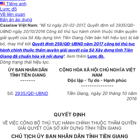
Tiếng anh
Lược đồ
VB liên quan
Bản án áp dụng
Caselaw Việt Nam:
“Kể từ ngày 20-02-2017, Quyết định số 2935/QĐ-
UBND ngày 20/10/2016 Công bố thủ tục hành chính thuộc thẩm quyền
giải quyết của Sở Xây dựng tỉnh Tiền Giang (Văn bản hết hiệu lực) bị bãi
bỏ, thay thế bởi
Quyết định 259/QĐ-UBND năm 2017 công bố thủ tục
hành chính thuộc thẩm quyền giải quyết của Sở Xây dựng tỉnh Tiền
Giang đã chuẩn hóa về nội dung
”.
Xem thêm
Lược đồ.
Dòng trạng thái hiệu lực.
ỦY BAN NHÂN DÂN
CỘNG HÒA XÃ HỘI CHỦ NGHĨA VIỆT
TỈNH TIỀN GIANG
NAM
-------
Độc lập - Tự do - Hạnh phúc
---------------
Số:
2935/QĐ-UBND
Tiền Giang
, ngày
20
tháng
10
năm
2016
QUYẾT ĐỊNH
VỀ VIỆC CÔNG BỐ THỦ TỤC HÀNH CHÍNH THUỘC THẨM QUYỀN
GIẢI QUYẾT CỦA SỞ XÂY DỰNG TỈNH TIỀN GIANG
CHỦ TỊCH ỦY BAN NHÂN DÂN TỈNH TIỀN GIANG