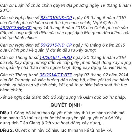
Căn cứ Luật Tổ chức chính quyền địa phương ngày 19 tháng 6 năm
2015;
Căn cứ Nghị định số
63/2010/NĐ-CP
ngày 08 tháng 6 năm 2010
của Chính phủ về kiểm soát thủ tục hành chính; Nghị định số
48/2013/NĐ-CP
ngày 14 tháng 5 năm 2013 của Chính phủ về sửa
đổi, bổ sung một số điều của các nghị định liên quan đến kiểm soát
thủ tục hành chính;
Căn cứ Nghị định số
59/2015/NĐ-CP
ngày 18 tháng 6 năm 2015
của Chính phủ về quản lý dự án đầu tư xây dựng;
Căn cứ Thông tư số
14/2016/TT-BXD
ngày 30 tháng 6 năm 2016
của Bộ Xây dựng hướng dẫn về cấp giấy phép hoạt động xây dựng
và quản lý nhà thầu nước ngoài hoạt động xây dựng tại Việt Nam;
Căn cứ Thông tư số
05/2014/TT-BTP
ngày 07 tháng 02 năm 2014
của Bộ Tư pháp về việc hướng dẫn công bố, niêm yết thủ tục hành
chính và báo cáo về tình hình, kết quả thực hiện kiểm soát thủ tục
hành chính;
Xét đề nghị của Giám đốc Sở Xây dựng và Giám đốc Sở Tư pháp,
QUYẾT ĐỊNH:
Điều 1.
Công b
ố
kèm theo Quyết định này thủ tục hành chính mới
ban hành (03 thủ tục) thuộc thẩm quyền giải quyết của Sở Xây
dựng tỉnh Tiền Giang
(
Lĩnh vực hoạt động xây dựng)
.
Điều 2.
Quyết định này có hiệu lực thi hành kể từ ngày ký.