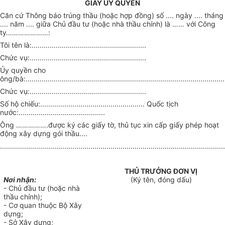
GIẤY ỦY QUY
Ề
N
Căn cứ Thông báo trúng thầu (hoặc h
ợ
p đồng) số .... ngày .... tháng
.... năm .... giữa Chủ đầu tư (hoặc nhà thầu chính) là
……
với Công
ty
…………………
:
Tôi tên là:
.........................................................
Chức vụ:
..........................................................
Ủ
y quyền cho
ông/bà:
...................................................................................................
Chức vụ:
..........................................................
Số hộ chiếu:
....................................................
Quốc tịch
nước:...........................................
Ông
…………….
được ký các giấy tờ, thủ tục xin cấp giấy phép hoạt
động xây dựng gói thầu
....
................................................................................................................
THỦ TRƯỞNG ĐƠN VỊ
Nơi nhận:
(Ký tên, đóng dấu)
- Chủ đầu tư (hoặc nhà
thầu chính);
- Cơ quan thuộc Bộ Xây
dựng;
- Sở Xây dựng;