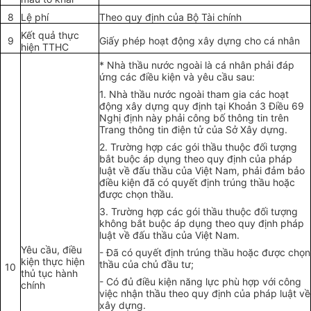
8
Lệ phí
Theo quy định của Bộ Tài chính
K
ế
t quả thực
9
Giấy phép hoạt động xây dựng cho cá nhân
hiện TTHC
* Nhà th
ầ
u nước ngoài là cá nhân phải đáp
ứng các điều kiện và yêu cầu sau:
1. Nhà thầu nước ngoài tham gia các hoạt
động xây dựng quy định tại Khoản 3 Điều 69
Nghị định này phải công b
ố
thông tin trên
Trang thông tin điện tử của Sở Xây dựng.
2. Trường hợp các gói thầu thuộc đối tượng
bắt buộc áp dụng theo quy định của pháp
luật về đấu thầu của Việt Nam, phải đảm bảo
điều kiện đã có quyết định trúng thầu hoặc
được chọn thầu.
3. Trường hợp các gói thầu thuộc đối tượng
không bắt buộc áp dụng theo quy định pháp
luật về đấu thầu của Việt Nam.
Yêu cầu, điều
- Đã có quyết định trúng thầu hoặc được chọn
kiện thực hiện
thầu của chủ đầu tư;
10
thủ tục hành
- Có đủ điều kiện năng lực phù hợp với công
chính
việc nhận thầu theo quy định của pháp luật về
xây dựng.