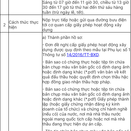
Sáng từ 07 giờ đến 11 giờ 30, chiều từ 13 giờ
30 đến 17 giờ từ thứ hai đến thứ sáu hàng
tuần (trừ ngày lễ, tết).
Nộp trực tiếp hoặc gửi qua đường bưu điện
Cách thức thực
2
tới cơ quan cấp giấy phép hoạt động xây
hiện
dựng
a) Thành ph
ầ
n h
ồ
sơ:
- Đơn đề nghị cấp giấy phép hoạt động xây
dựng được quy định theo mẫu tại Phụ lục số 1
Thông tư số
14/2016/TT-BXD
.
- Bản sao có chứng thực hoặc tệp tin chứa
bản chụp màu văn bản gốc có định dạng ảnh
hoặc định dạng khác (*.pdf) văn bản về kết
quả đấu thầu hoặc quyết định chọn thầu hặc
hợp đồng giao nhận thầu hợp pháp.
- Bản sao có chứng thực hoặc tệp tin chứa
bản chụp màu văn bản gốc có định dạng ảnh
hoặc định dạng khác (*.pdf) Gi
ấ
y phép thành
lập (hoặc gi
ấ
y chứng nhận đăng ký kinh
doanh của tổ chức) và chứng chỉ hành nghề
(nếu có) của nước, nơi mà nhà thầu nước
ngoài mang quốc tịch cấp hoặc nơi mà nhà
thầu đang thực hiện dự án cấp.