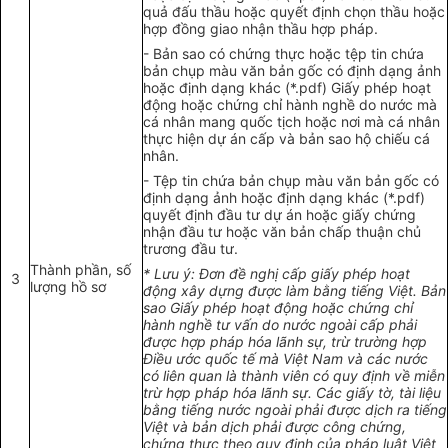
quả đấu thầu hoặc quyết định chọn thầu hoặc
hợp đồng giao nhận thầu hợp pháp.
- Bản sao có chứng thực hoặc tệp tin chứa
bản chụp màu văn bản gốc có định dạng ảnh
hoặc định dạng khác (*.pdf) Giấy phép hoạt
động hoặc chứng chỉ hành nghề do nước mà
cá nhân mang quốc tịch hoặc nơi mà cá nhân
thực hiện dự án cấp và bản sao hộ chiếu cá
nhân.
- Tệp tin chứa bản chụp màu văn bản g
ố
c có
định dạng ảnh hoặc định dạng khác (*.pdf)
quyết định đầu tư dự án hoặc giấy chứng
nhận đầu tư hoặc văn bản chấp thuận chủ
trương đầu tư.
Thành phần, số
* Lưu
ý
: Đơn đề nghị cấp giấy phép hoạt
3
lượng hồ sơ
động xây dựng được làm bằng tiếng Việt. Bản
sao Giấy phép hoạt động hoặc chứng chỉ
hành nghề tư v
ấ
n do nước ngoài cấp phải
được hợp pháp hóa lãnh sự, trừ trường hợp
Đi
ề
u ước quốc tế mà Việt Nam và các nước
c
ó
liên quan là thành viên có quy định về miễn
trừ hợp pháp hóa lãnh sự. Các giấy tờ, tài liệu
bằng tiếng nước ngoài phải được dịch ra tiếng
Việt và bản dịch phải được công chứng,
chứng thực theo quy định của pháp luật Việt