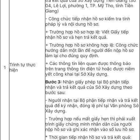
trả kết quả của Sở Xây dựng Tiền Giang (Số
04, Lê Lợi, phường 1, TP. Mỹ Tho, tỉnh Tiền
Giang)
- Công chức tiếp nhận hồ sơ kiểm tra tính
pháp lý và nội dung hồ sơ.
+ Trường hợp hồ sơ hợp lệ: Viết Giấy tiếp
nhận hồ sơ và hẹn trả kết quả.
+ Trường hợp hồ sơ không hợp lệ: Công chức
hướng dẫn một lần để người đến nộp hồ sơ
làm lại cho đúng quy định.
+ Các thông tin liên quan được thông báo
Trình tự thực
1
trên trang thông tin điện tử hoặc được niêm
hiện
yết công khai tại Sở Xây dựng.
Bước 3:
Nhận giấy phép tại Bộ phận tiếp
nhận và trả kết quả của Sở Xây dựng theo
bước sau:
- Người nhận tại Bộ phận tiếp nhận và trả kết
quả để ký nhận, đóng lệ phí tại Văn phòng Sở
Xây dựng.
- Trường hợp nếu mất giấy hẹn thì phải xuất
trình giấy chứng minh nhân dân của người
nộp hồ sơ và ghi xác nhận vào sổ lưu hồ sơ.
* Thời gian tiếp nhận hồ sơ và trả kết quả: