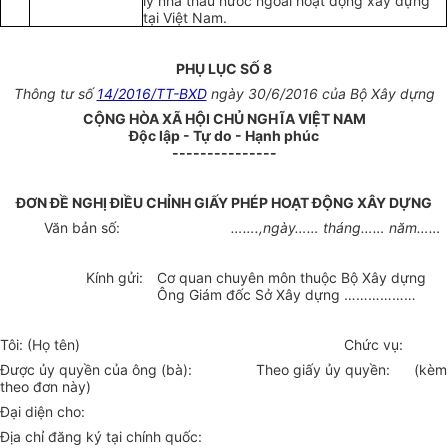
lý nhà thầu nước ngoài hoạt động xây dựng
tại Việt Nam.
PHỤ LỤC SỐ 8
Thông tư số
14/2016/TT-BXD
ngày 30/6/2016 của Bộ Xây dựng
CỘNG HÒA XÃ HỘI CHỦ NGHĨA VIỆT NAM
Độc lập - Tự do - Hạnh phúc
---------------
ĐƠN ĐỀ NGHỊ
ĐIỀU CHỈNH
GIẤY PHÉP HOẠT ĐỘNG XÂY D
Ự
NG
Văn bản s
ố:
…….,
ngày
……
tháng
……
năm
……
Kính gửi:
Cơ quan chuyên môn thuộc Bộ Xây dựng
Ông
Giám đốc Sở Xây dựng
………………
Tôi: (Họ tên)
Chức vụ:
Được ủy quyền của ông (bà):
T
heo giấy ủy quyền:
(kèm
theo đơn này)
Đại diện cho:
Địa chỉ đăng ký tại chính quốc: