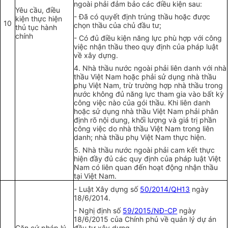
ngoài phải đảm bảo các điều kiện sau:
Yêu cầu, điều
- Đã có quyết định trúng thầu hoặc được
kiện thực hiện
10
chọn thầu của chủ đầu tư;
thủ tục hành
chính
- Có đủ điều kiện năng lực phù h
ợ
p với công
việc nhận thầu theo quy định của pháp luật
về xây dựng.
4. Nhà thầu nước ngoài phải liên danh với nhà
thầu Việt Nam hoặc phải sử dụng nhà thầu
phụ Việt Nam, trừ trường h
ợ
p nhà thầu trong
nước không đủ năng lực tham gia vào bất kỳ
công việc nào của gói thầu. Khi liên danh
hoặc sử dụng nhà thầu Việt Nam phải phân
định rõ nội dung, khối lượng và giá trị phần
công việc do nhà thầu Việt Nam trong liên
danh; nhà thầu phụ Việt Nam thực hiện.
5. Nhà thầu nước ngoài phải cam kết thực
hiện đầy đủ các quy định của pháp luật Việt
Nam có liên quan đến hoạt động nhận thầu
tại Việt Nam.
- Luật Xây dựng số
50/2014/QH13
ngày
18/6/2014.
- Nghị định số
59/2015/NĐ-CP
ngày
18/6/2015 của Chính phủ về quản lý dự án
Căn cứ pháp lý
đầu tư xây dựng.