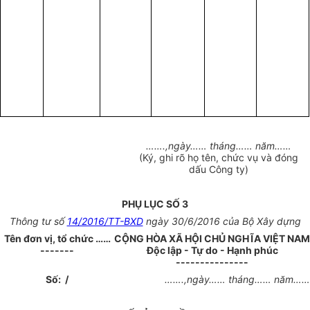
…….,
ngày
……
tháng
……
năm
……
(Ký, ghi rõ họ tên, chức vụ và đóng
dấu Công ty)
PHỤ LỤC SỐ 3
Thông tư số
14/2016/TT-BXD
ngày 30/6/2016 của Bộ Xây dựng
Tên đơn vị, tổ chức ……
CỘNG HÒA XÃ HỘI CHỦ NGHĨA VIỆT NAM
-------
Độc lập - Tự do - Hạnh phúc
---------------
Số:
/
…….,
ngày
……
tháng
……
năm
……