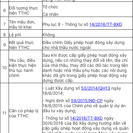
Tổ chức
Đối tượng thực
6
hiện TTHC
Cá nhân
Tên mẫu đơn,
7
Phụ lục 8 - Thông tư số
14/2016/TT-BXD
.
mẫu tờ khai
8
Lệ phí
Không
Kết quả thực
Điều chỉnh Giấy phép hoạt động xây dựng
9
hiện TTHC
cho nhà thầu nước ngoài
Sau khi được cấp giấy phép hoạt động xây
Yêu cầu, điều
dựng, nếu có những thay đổi về tên, địa chỉ
kiện thực hiện
của nhà thầu, thay đổi các đối tác trong liên
10
thủ tục hành
danh hoặc nhà thầu phụ hoặc các nội dung
chính
khác đã ghi trong giấy phép hoạt động xây
dựng được cấp.
- Luật Xây dựng số
50/2014/QH13
ngày
18/6/2014;
- Nghị định số
59/2015/NĐ-CP
ngày
18/6/2015 của Chính phủ về quản lý dự án
Căn cứ pháp lý
đầu tư xây dựng;
11
của TTHC
- Thông tư số
14/2016/TT-BXD
ngày
30/6/2016 của Bộ Xây dựng hướng dẫn về
cấp giấy phép hoạt động xây dựng và quản