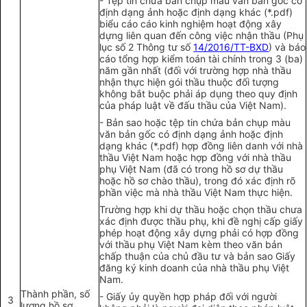
- Tệp tin chứa bản chụp màu văn bản gốc có
định dạng ảnh hoặc định dạng khác (*.pdf)
biểu cáo cáo kinh nghiệm hoạt động xây
dựng liên quan đến công việc nhận thầu (Phụ
lục số 2 Thông tư số
14/2016/TT-BXD
) và báo
cáo tổng hợp kiểm toán tài chính trong 3 (ba)
năm gần nhất (đối với trường hợp nhà thầu
nhận thực hiện gói thầu thuộc đối tượng
không bắt buộc phải áp dụng the
o
quy định
của pháp luật về đấu thầu của Việt Nam).
- Bản sao hoặc tệp tin chứa bản chụp màu
văn bản gốc có định dạng ảnh hoặc định
dạng khác (*.pdf) hợp đồng liên danh với nhà
thầu Việt Nam hoặc hợp đồng với nhà thầu
phụ Việt Nam (đã có trong hồ sơ dự thầu
hoặc hồ sơ chào thầu), trong đó xác định rõ
phần việc mà nhà thầu Việt Nam thực hiện.
Trường hợp khi dự thầu hoặc chọn thầu chưa
xác định được thầu phụ, khi đề nghị cấp giấy
phép hoạt động xây dựng phải có hợp đồng
với thầu phụ Việt Nam kèm theo văn bản
chấp thuận của chủ đầu tư và bản sao Giấy
đăng ký kinh doanh của nhà thầu phụ Việt
Nam.
Thành phần, số
- Giấy ủy quyền h
ợ
p pháp đối với người
3
lượng hồ sơ