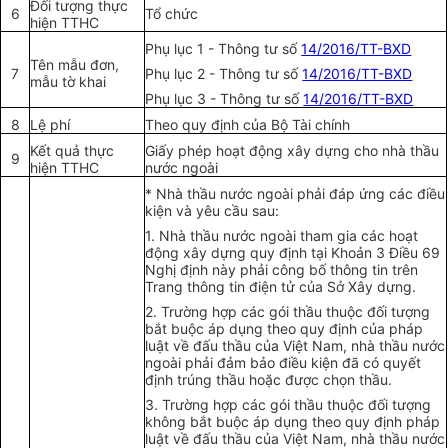
Đ
ố
i tượng thực
6
Tổ chức
hi
ệ
n TTHC
Phụ lục 1 - Thông tư số
14/2016/TT-BXD
Tên mẫu đơn,
7
Phụ lục 2 - Thông tư số
14/2016/TT-BXD
mẫu tờ khai
Phụ lục 3 - Thông tư số
14/2016/TT-BXD
8
Lệ phí
Theo quy định của Bộ Tài chính
Kết quả thực
Giấy phép hoạt động xây dựng cho nhà thầu
9
hiện TTHC
nước ngoài
* Nhà thầu nước ngoài phải đáp ứng các điều
kiện và yêu cầu sau:
1. Nhà thầu nước ngoài tham gia các hoạt
động xây dựng quy định tại Khoản 3 Điều 69
Nghị định này phải công b
ố
thông tin trên
Trang thông tin điện tử của Sở Xây dựng.
2. Trường hợp các gói thầu thuộc đối tượng
bắt buộc áp dụng theo quy định của pháp
luật về đấu thầu của Việt Nam, nhà thầu nước
ngoài phải đảm bảo điều kiện đã có quyết
định trúng thầu hoặc được chọn thầu.
3. Trường h
ợ
p các gói thầu thuộc đối tượng
không bắt buộc áp dụng theo quy định pháp
luật về đấu thầu của Việt Nam, nhà thầu nước