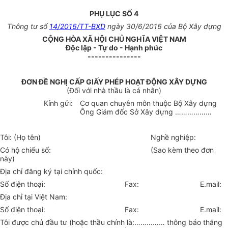
PHỤ LỤC SỐ 4
Thông tư số
14/2016/TT-BXD
ngày 30/6/2016 của Bộ Xây dựng
CỘNG HÒA XÃ HỘI CHỦ NGHĨA VIỆT NAM
Độc lập - Tự do - Hạnh phúc
---------------
ĐƠN ĐỀ NGHỊ CẤP GIẤY PHÉP HOẠT ĐỘNG XÂY D
Ự
NG
(Đối với nhà thầu là
cá nhân
)
Kính gửi:
Cơ quan chuyên môn thuộc Bộ Xây dựng
Ông
Giám đốc Sở Xây dựng
………………
Tôi: (Họ tên)
Nghề nghiệp
:
Có hộ chiếu số
:
(
Sao
kèm theo đơn
này)
Địa chỉ đăng ký tại chính quốc:
Số điện thoại:
Fax:
E.mail:
Địa chỉ tại Việt Nam:
Số điện thoại: Fax: E.mail:
T
ôi được chủ đầu tư (hoặc thầu chính là:
……………
thông báo thắng