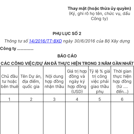
Thay mặt (hoặc thừa ủy quyền)
(Ký, ghi rõ họ tên, chức vụ, dấu
Công ty)
PHỤ LỤC SỐ 2
Thông tư số
14/2016/TT-BXD
ngày 30/6/2016 của Bộ Xây dựng
Công t
y ……………
BÁO CÁO
CÁC CÔNG VIỆC/D
Ự
ÁN ĐÃ TH
Ự
C HIỆN TRONG 3 NĂM G
Ầ
N NHẤT
Giá trị h
ợ
p
Tỷ lệ % giá
Thời gian
Chủ đ
ầ
u
Tên Dự án,
Nội dung
đồng và
trị công
thực hiện
tư hoặc
địa điểm,
h
ợ
p đồng
ngày ký
việc phải
h
ợ
p đồng
bên thuê
quốc gia
nhận thầu
h
ợ
p đồng
giao thầu
(từ ....
(USD)
phụ
đến...)
1
2
3
4
5
6