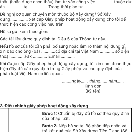
thầu (hoặc được chọn thầu) làm t
ư vấn
công việc
……………
thuộc dự
án
……………
tại
…………… T
rong thời gian từ
…………
Đề
nghị cơ quan chuyên môn thuộc Bộ Xây dựng
/
Sở Xây
dựng
……………
xét cấp Giấy phép hoạt động xây dựng cho tôi để
thực hiện
các công
việc nêu trên.
Hồ sơ gửi kèm theo gồm:
Các tài liệu được quy định tại Điều
5
của Thông tư này.
Nếu hồ sơ
của
tôi cần phải bổ sung hoặc làm rõ thêm nội dung gì,
xin báo cho ông (bà)
…………
có địa chỉ tại Việt Nam
………...
số điện
thoại
………...
Fax
…………
E.mail
…………
Khi được cấp Giấy phép hoạt động xây dựng, tôi xin cam đoan thực
hiện đầy đủ các quy định trong Giấy phép và các quy định của
pháp luật Việt Nam có liên quan.
…….,
ngày
……
tháng
……
năm
……
Kính đơn
(Ký
tên
)
3. Điều chỉnh giấy phép hoạt động xây dựng
Bước 1:
Chuẩn bị đầy đủ hồ sơ theo quy định
của pháp luật.
Bước 2:
Nộp hồ sơ tại Bộ phận tiếp nhận và
trả kết quả của Sở Xây dựng Tiền Giang (Số