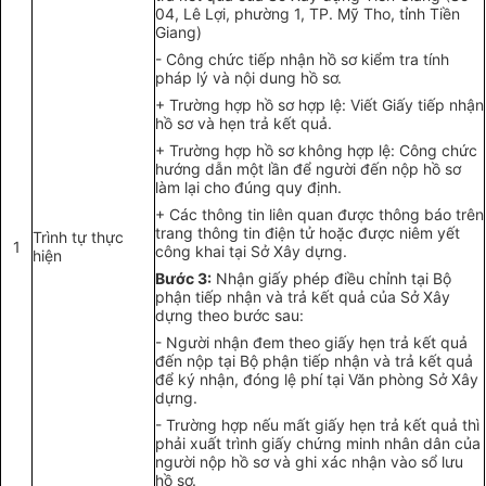
04, Lê Lợi, phường 1, TP. Mỹ Tho, tỉnh Tiền
Giang)
- Công chức tiếp nhận hồ sơ kiểm tra tính
pháp lý và nội dung hồ sơ.
+ Trường hợp hồ sơ hợp lệ: Viết Giấy tiếp nhận
hồ sơ và hẹn trả kết quả.
+ Trường hợp hồ sơ không hợp lệ: Công chức
hướng dẫn một lần để người đến nộp hồ sơ
làm lại cho đúng quy định.
+ Các thông tin liên quan được thông báo trên
trang thông tin điện tử hoặc được niêm yết
Trình tự thực
1
công khai tại Sở Xây dựng.
hiện
Bước 3:
Nhận giấy phép điều chỉnh tại Bộ
phận tiếp nhận và trả kết quả của Sở Xây
dựng theo bước sau:
- Người nhận đem theo giấy hẹn trả kết quả
đến nộp tại Bộ phận tiếp nhận và trả kết quả
để ký nhận, đóng lệ phí tại Văn phòng Sở Xây
dựng.
- Trường hợp nếu mất giấy hẹn trả kết quả thì
phải xuất trình giấy chứng minh nhân dân của
người nộp hồ sơ và ghi xác nhận vào sổ lưu
hồ sơ.