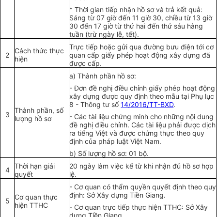
* Thời gian tiếp nhận hồ sơ và trả kết quả:
Sáng từ 07 giờ đến 11 giờ 30, chiều từ 13 giờ
30 đến 17 giờ từ thứ hai đến thứ sáu hàng
tuần (trừ ngày lễ, tết).
Trực tiếp hoặc gửi qua đường bưu điện tới cơ
Cách thức thực
2
quan cấp giấy phép hoạt động xây dựng đã
hiện
được cấp.
a) Thành ph
ầ
n h
ồ
sơ:
- Đơn đề nghị điều chỉnh giấy phép hoạt động
xây dựng được quy định theo mẫu tại Phụ lục
8 - Thông tư số
14/2016/TT-BXD
.
Thành phần, số
3
- Các tài liệu chứng minh cho những nội dung
lượng hồ sơ
đề nghị điều chỉnh. Các tài liệu phải được dịch
ra tiếng
V
iệt và được chứng thực theo quy
định của pháp luật Việt Nam.
b) Số lượng hồ sơ: 01 bộ.
Thời hạn giải
20 ngày làm việc kể từ khi nhận đủ hồ sơ h
ợ
p
4
quyết
lệ.
- Cơ quan có thẩm quyền quyết định theo quy
định: Sở Xây dựng Tiền Giang.
Cơ quan thực
5
hiện TTHC
- Cơ quan trực tiếp thực hiện TTHC: Sở Xây
dựng Tiền Giang.