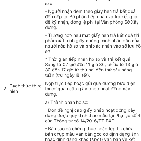
sau:
- Người nhận đem theo giấy hẹn trả kết quả
đến nộp tại Bộ phận tiếp nhận và trả kết quả
để ký nhận, đóng lệ phí tại Văn phòng Sở Xây
dựng.
- Trường hợp nếu mất giấy hẹn trả kết quả thì
phải xuất trình giấy chứng minh nhân dân của
người nộp hồ sơ và ghi xác nhận vào s
ổ
lưu hồ
sơ.
* Thời gian tiếp nhận hồ sơ và trả kết quả:
Sáng từ 07 giờ đến 11 giờ 30, chiều từ 13 giờ
30 đến 17 giờ từ thứ hai đến thứ sáu hàng
tuần (trừ ngày lễ, tết).
Nộp trực tiếp hoặc gửi qua đường bưu điện
Cách thức thực
2
tới cơ quan cấp giấy phép hoạt động xây
hiện
dựng.
a) Thành ph
ầ
n h
ồ
sơ:
- Đơn đề nghị cấp giấy phép hoạt động xây
dựng được quy định theo mẫu tại Phụ lục số 4
của Thông tư số 14/20
1
6/TT-BXD.
- Bản sao có chứng thực hoặc tệp tin chứa
bản chụp màu văn bản gốc có định dạng ảnh
hoặc định dạng khác (*.pdf) văn bản về kết