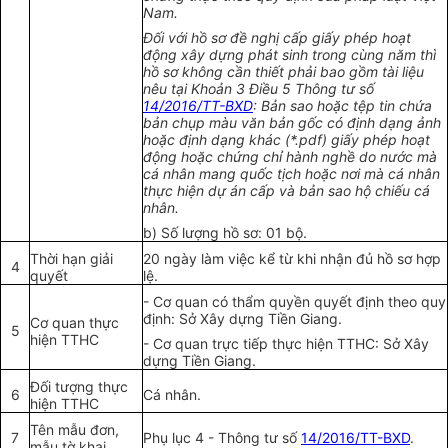
Nam.
Đ
ố
i với hồ sơ đề nghị cấp giấy phép hoạt
động xây dựng phát sinh trong cùng năm thì
hồ sơ không cần thiết phải bao gồm tài liệu
nêu tại Khoản 3 Điều 5 Thông tư s
ố
14/2016/TT-BXD
: Bản sao hoặc tệp tin chứa
bản chụp màu văn bản gốc có định dạng ảnh
hoặc định dạng khác (*.pdf) giấy phép hoạt
động hoặc chứng chỉ hành nghề do nước mà
cá nhân mang quốc tịch hoặc nơi mà c
á
nhân
thực hiện dự án cấp và bản sao hộ chiếu cá
nhân.
b) Số lượng hồ sơ: 01 bộ.
Thời hạn giải
20 ngày làm việc kể từ khi nhận đủ hồ sơ h
ợ
p
4
quyết
lệ.
- Cơ quan có thẩm quyền quyết định theo quy
định: Sở Xây dựng Tiền Giang.
Cơ quan thực
5
hiện TTHC
- Cơ quan trực tiếp thực hiện TTHC: Sở Xây
dựng Tiền Giang.
Đối tượng thực
6
Cá nhân.
hiện TTHC
Tên mẫu đơn,
7
Phụ lục 4 - Thông tư số
14/2016/TT-BXD
.
mẫu tờ khai