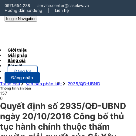
0971.654.238
service.center@caselaw.vn
Hướng dẫn sử dụng
|
Liên hệ
Toggle Navigation
Giới thiệu
Giải pháp
Bảng giá
Bài viết
Đăng ký
Đăng nhập
Trang chủ
Văn bản pháp luật
2935/QĐ-UBND
Thông tin văn bản
157
0
Quyết định số 2935/QĐ-UBND
ngày 20/10/2016 Công bố thủ
tục hành chính thuộc thẩm