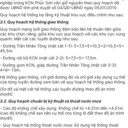
nghiệp trong KCN Phúc Sơn v
ẫ
n giữ nguyên theo quy hoạch đã
được
UBND
tỉnh phê duy
ệ
t số 04/QĐ-
UBND
ngày 05/01/2010.
Quy hoạch hệ thống hạ tầng kỹ thuật khu vực điều chỉnh như sau:
3.1. Quy hoạch hệ thống giao thông
Quy hoạch mạng lưới giao thông đảm bảo liên hệ thuận tiện giữa
các khu chức năng, giữa khu vực quy hoạch với các khu vực xung
quanh. Mặt cắt các tuyến đường như sau:
- Đường Trần Nhân Tông (mặt cắt 1-1): 5+7,5+5+10,5+2+10,5+5=
45,5m.
- Đường nội bộ KCN (mặt cắt 2-2): 5+7,5+5= 17,5m.
- Đường gom KCN, giáp đường Trần Nhân Tông (mặt cắt 3-3):
4+9= 13m.
Hệ thống giao thông, chỉ giới đường đỏ và chỉ giới xây dựng cụ thể
của từng tuyến đường xem bản vẽ quy hoạch hệ thống giao thông.
(Sơ đồ và mặt cắt hệ thống các tuyến đường theo đồ án trình
duyệt).
3.2. Quy hoạch chuẩn bị kỹ thuật và
thoát
nước mưa
- Cao độ khống chế xây dựng: Khống chế từ +4,3
1
m đến +4,5
1
m
(cao độ khống chế san nền cụ thể cho từng lô đất theo đồ án trình
duyệt).
- Quy hoạch hệ thống
thoát
nước mưa: Sử dụng hệ thống
thoát