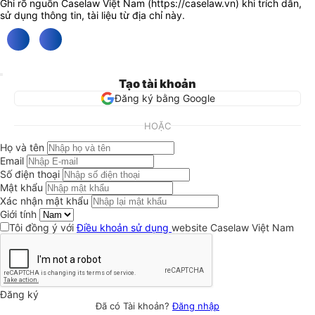
Ghi rõ nguồn Caselaw Việt Nam (
https://caselaw.vn
) khi trích dẫn,
sử dụng thông tin, tài liệu từ địa chỉ này.
Tạo tài khoản
Đăng ký bằng Google
HOẶC
Họ và tên
Email
Số điện thoại
Mật khẩu
Xác nhận mật khẩu
Giới tính
Tôi đồng ý với
Điều khoản sử dụng
website Caselaw Việt Nam
Đăng ký
Đã có Tài khoản?
Đăng nhập