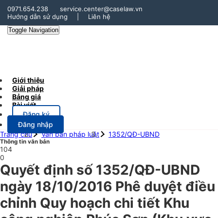
0971.654.238
service.center@caselaw.vn
Hướng dẫn sử dụng
|
Liên hệ
Toggle Navigation
Giới thiệu
Giải pháp
Bảng giá
Bài viết
Đăng ký
Đăng nhập
Trang chủ
Văn bản pháp luật
1352/QĐ-UBND
Thông tin văn bản
104
0
Quyết định số 1352/QĐ-UBND
ngày 18/10/2016 Phê duyệt điều
chỉnh Quy hoạch chi tiết Khu