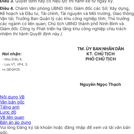
Điều 3.
Quyết định này có hiệu lực thi hành kể từ ngày ký.
Điều 4.
Chánh Văn phòng UBND tỉnh; Giám đốc các Sở: Xây dựng,
Kế hoạch và
Đầu tư
, Tài chính, Tài nguyên và Môi trường, Giao thông
Vận tải; Trưởng Ban Quản lý các khu công nghiệp tỉnh; Thủ trưởng
các ngành có liên quan; Chủ tịch
UBND
thành phố Ninh Bình và
Giám đốc Công ty Phát triển hạ tầng khu công nghiệp chịu trách
nhiệm thi hành Quyết định này./.
TM. ỦY BAN NHÂN DÂN
Nơi nhận:
KT. CHỦ TỊCH
PHÓ CHỦ TỊCH
- Như Điều 4;
- Lưu VT, VP4
,
3.
vv
.QĐQH25
Nguyễn Ngọc Thạch
Nội dung VB
Văn bản gốc
Tiếng anh
Lược đồ
VB liên quan
Bản án áp dụng
Vui lòng
Đăng ký
tài khoản hoặc
đăng nhập
để xem và tải văn bản
gốc.