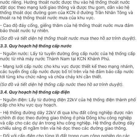
nước riêng. Hướng
thoát
nước được thu vào hệ thống
thoát
nước
đặt dọc theo mạng lưới giao thông và được thu gom, dẫn vào hệ
thống
thoát
dọc đường gom của KCN ở đường Trần Nhân Tông và
thoát
ra hệ thống
thoát
nước mưa của khu vực.
- Cao độ đáy cống, giếng thăm của hệ thống
thoát
nước mưa đảm
bảo
thoát
nước tự nhiên.
(Sơ đồ và tiết diện hệ thống
thoát
nước mưa theo hồ sơ trình duyệt).
3.3. Quy hoạch hệ thống cấp nước
- Nguồn nước: Lấy từ tuyến đường ống cấp nước của hệ thống cấp
nước từ nhà máy nước Thành Nam tại KCN Khánh Phú.
- Mạng lưới cấp nước cho khu vực được thiết kế theo mạng nhánh,
các tuyến ống cấp nước được bố trí trên vỉa hè đảm bảo cấp nước
tới từng khu chức năng và chữa cháy khi cần thiết.
(Sơ đồ và tiết diện hệ thống cấp nước theo hồ sơ trình duyệt).
3.4. Quy hoạch hệ thống cấp điện
- Nguồn điện: Lấy từ đường điện 22kV của hệ thống điện thành phố
cấp cho khu vực quy hoạch.
- Hệ thống đường dây 22kV đi qua khu đất công nghiệp được nắn
chỉnh đi dọc theo đường giao thông ở phía Đông khu công nghiệp
và cấp cho các dự án trong khu công nghiệp. Hệ thống đường dây
chiếu sáng đi ngầm trên vỉa hè dọc theo các đường giao thông.
- Đối với cấp điện cho từng lô đất trong cụm công nghiệp do các