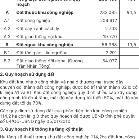
hoạch
A
Đất thuộc khu công nghiệp
232.085
80,5
A.
1
Đất công nghiệp
209.612
A.2
Đất cây xanh cách ly
2.703
A.3
Đất giao thông nội khu
19.770
B
Đất ngoài khu công nghiệp
56.368
19,5
B.
1
Đất tôn giáo - tín ngưỡng
2.291
B.2
Đất
giao thông đ
ố
i ngoại (Đường
54.077
Trần Nhân Tông)
2. Quy hoạch sử dụng đất
Khu đất khu nhà ở công nhân và nhà ở thương mại trước đây
chuyển đổi thành đất công nghiệp, được bố trí thành thành 02 lô có
kí hiệu A
1
và B
1
. Khu đất công nghiệp quy định chiều cao xây dựng
công trình tối đa 4 tầng, mật độ xây dựng tối thiểu 50%, mật độ xây
dựng đất tối đa 70%.
Các quy định sử dụng đất của phần diện tích khu công nghiệp
114,2 ha còn lại giữ theo quy hoạch đã được
UBND
tỉnh phê duyệt
số 04/QĐ-
UBND
ngày 05/01/2010.
3. Quy hoạch hệ thống hạ tầng kỹ thuật
Hạ tầng kỹ thuật trong khu đất công nghiệp 114,2ha đất khu công