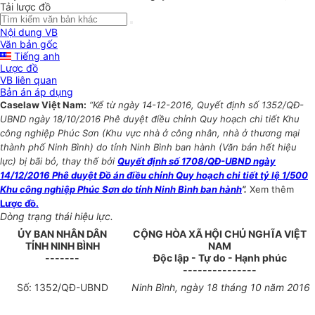
Tải lược đồ
Nội dung VB
Văn bản gốc
Tiếng anh
Lược đồ
VB liên quan
Bản án áp dụng
Caselaw Việt Nam:
“Kể từ ngày 14-12-2016, Quyết định số 1352/QĐ-
UBND ngày 18/10/2016 Phê duyệt điều chỉnh Quy hoạch chi tiết Khu
công nghiệp Phúc Sơn (Khu vực nhà ở công nhân, nhà ở thương mại
thành phố Ninh Bình) do tỉnh Ninh Bình ban hành (Văn bản hết hiệu
lực) bị bãi bỏ, thay thế bởi
Quyết định số 1708/QĐ-UBND ngày
14/12/2016 Phê duyệt Đồ án điều chỉnh Quy hoạch chi tiết tỷ lệ 1/500
Khu công nghiệp Phúc Sơn do tỉnh Ninh Bình ban hành
”.
Xem thêm
Lược đồ.
Dòng trạng thái hiệu lực.
ỦY BAN NHÂN DÂN
CỘNG HÒA XÃ HỘI CHỦ NGHĨA VIỆT
TỈNH NINH BÌNH
NAM
-------
Độc lập - Tự do - Hạnh phúc
---------------
Số:
1352
/QĐ-
UBND
Ninh Bình, ngày
18
tháng
10 năm 2016