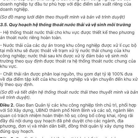
doanh nghiệp tự đầu tư phù hợp với đặc điểm sản xuất riêng của
doanh nghiệp.
(Sơ đồ mạng lưới điện theo thuyết mình và bản vẽ trình duyệt)
3.5. Quy hoạch hệ thống
thoát
nước thải và vệ sinh môi trường
- Hệ thống
thoát
nước thải cho khu vực được thiết kế theo phương
án
thoát
nước riêng hoàn toàn.
- Nước thải của các dự án trong khu công nghiệp được xử lí cục bộ
tại mỗi khu sẽ được
thoát
về trạm xử lý nước thải chung của khu
công nghiệp; nước thải sau khi được xử lý đảm bảo vệ sinh môi
trường theo quy định được
thoát
ra hệ thống
thoát
nước chung của
khu vực.
- Chất thải rắn được phân loại nguồn, thu gom đạt tỷ lệ 100% đưa
về địa điểm tập kết của khu công nghiệp và vận chuyển đến khu xử
lý theo quy định.
(Sơ đồ và tiết diện hệ thống
thoát
nước thải theo thuyết m
i
nh và bản
vẽ trình duyệt).
Điều 2.
Giao Ban Quản lý các khu công nghiệp tỉnh chủ trì, phối hợp
với Sở Xây dựng,
UBND
thành phố
Ninh Bình và các sở, ngành liên
quan có trách nhiệm hoàn thiện hồ sơ, công bố công khai, rộng rãi
đầy đủ nội dung quy hoạch đã phê duyệt cho các ngành, địa
phương, đơn vị và nhân dân biết, đồng thời quản lý xây dựng theo
đúng quy hoạch.