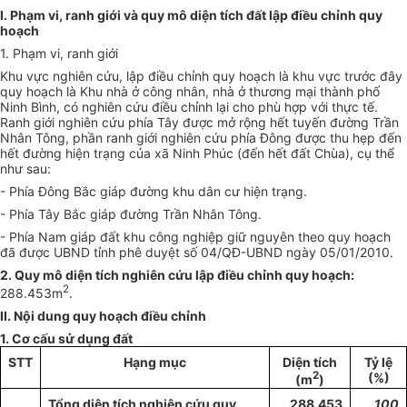
I. Phạm vi, ranh gi
ớ
i và quy mô diện tích đất lập điều chỉnh quy
hoạch
1. Phạm vi, ranh giới
Khu vực nghiên cứu, lập điều chỉnh quy hoạch là khu vực trước đây
quy hoạch là Khu nhà ở công nhân, nhà ở thương mại thành phố
Ninh Bình, có nghiên cứu điều chỉnh lại cho phù hợp với thực tế.
Ranh giới nghiên cứu phía Tây được mở rộng hết tuyến đường Trần
Nhân Tông, phần ranh giới nghiên cứu phía Đông được thu hẹp đến
hết đường hiện trạng của xã Ninh Phúc (đến hết đất Chùa), cụ thể
như sau:
- Phía Đông Bắc giáp đường khu dân cư hiện trạng.
- Phía Tây Bắc giáp đường Trần Nhân Tông.
- Phía Nam giáp đất khu công nghiệp giữ nguyên theo quy hoạch
đã được
UBND
tỉnh phê duyệt số 04/QĐ-
UBND
ngày 05/01/2010.
2. Quy mô diện tích nghiên cứu lập điều chỉnh quy hoạch:
2
288.453m
.
II. Nội dung quy hoạch điều chỉnh
1. C
ơ
cấu sử dụng đất
STT
Hạng mục
Di
ệ
n tích
Tỷ l
ệ
2
(%)
(m
)
Tổng
diện tích nghiên cứu quy
288.453
100