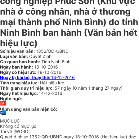
công nghiệp Phúc Sơn (Khu vực
nhà ở công nhân, nhà ở thương
mại thành phố Ninh Bình) do tỉnh
Ninh Bình ban hành (Văn bản hết
hiệu lực)
Số hiệu văn bản:
1352/QĐ-UBND
Loại văn bản:
Quyết định
Cơ quan ban hành:
Tỉnh Ninh Bình
Ngày ban hành:
18-10-2016
Ngày có hiệu lực:
18-10-2016
Ngày bị bãi bỏ, thay thế:
14-12-2016
Hết hiệu lực
Tình trạng hiệu lực:
Thời gian duy trì hiệu lực:
57 ngày
(
0 năm
1 tháng
27 ngày
)
Ngày hết hiệu lực:
14-12-2016
Ngôn ngữ:
Định dạng văn bản hiện có:
MỤC LỤC
Không có mục lục
Tải về (WORD)
Quyet dinh so 1352-QD-UBND ngay 18-10-2016 (Het hieu luc).doc