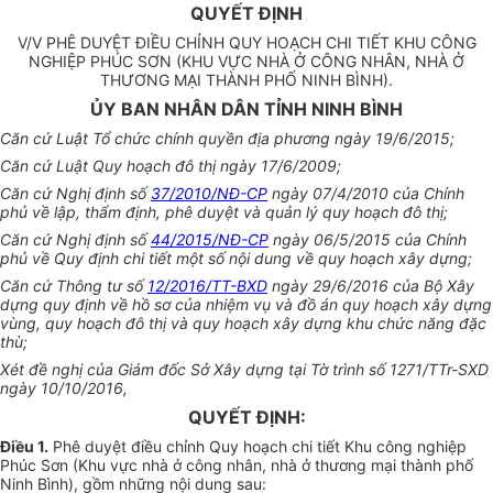
QUYẾT ĐỊNH
V/V PHÊ DUYỆT ĐIỀU CHỈNH QUY HOẠCH CHI TIẾT KHU CÔNG
NGHIỆP PHÚC SƠN (KHU VỰC NHÀ Ở CÔNG NHÂN, NHÀ Ở
THƯƠNG MẠI THÀNH PHỐ NINH BÌNH).
ỦY BAN NHÂN DÂN TỈNH NINH BÌNH
Căn cứ Luật Tổ chức chính quyền địa phương ngày 19/6/2015;
Căn cứ Luật Quy hoạch đô thị ngày 17/6/2009;
Căn cứ Nghị định số
37/2010/NĐ-CP
ngày 07/4/2010 của Chính
phủ về lập, thẩm định, phê duyệt và quản lý quy hoạch đô thị;
Căn cứ Nghị định số
44/2015/NĐ-CP
ngày 06/5/2015 của Chính
phủ về Quy định chi tiết một số nội dung về quy hoạch xây dựng;
Căn cứ Thông tư số
12/2016/TT-BXD
ngày 29/6/2016 của Bộ Xây
dựng quy định về hồ sơ của nhiệm vụ và đồ án quy hoạch xây dựng
vùng, quy hoạch đô thị và quy hoạch xây dựng khu chức năng đặc
thù;
Xét đề nghị của Giám đốc Sở Xây dựng tại Tờ trình số 1271/TTr-SXD
ngày 10/10/2016,
QUYẾT ĐỊNH:
Điều 1.
Phê duyệt điều chỉnh Quy hoạch chi tiết Khu công nghiệp
Phúc Sơn (Khu vực nhà ở công nhân, nhà ở thương mại thành phố
Ninh Bình), gồm nh
ữ
ng nội dung sau: