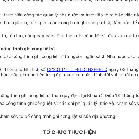
i, thực hiện công tác quản lý nhà nước và trực tiếp thực hiện việc nâ
 thức giữ gìn, bảo quản các
c
ông trình ghi công liệt s
ĩ
, đảm bảo để
, tôn tạo, nâng cấp các công trình ghi công liệt sĩ, đưa vào dự to
công trình ghi công liệt sĩ
tu các công trình ghi công liệt sĩ từ nguồn ngân sách Nhà nước các
6 Thông tư liên tịch số
13/2014/TTLT-BLĐTBXH-BTC
ngày 03 tháng 
ỏe, cấp phương tiện trợ giúp, dụng cụ chỉnh hình đối với người có 
ng trình ghi công liệt sĩ theo quy định tại Khoản 2 Điều 16 Thông tư
công trình ghi công liệt sĩ; các chi phí quản lý, bảo vệ, chăm sóc v
chăm sóc tu bổ công trình ghi công liệt sĩ của địa phương.
TỔ CHỨC THỰC HIỆN