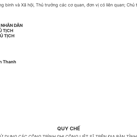
inh và Xã hội, Thủ trưởng các cơ quan, đơn vị có liên quan; Chủ tị
N NHÂN DÂN
Ủ TỊCH
Ủ TỊCH
n Thanh
QUY CHẾ
Ử DỤNG CÁC CÔNG TRÌNH GHI CÔNG LIỆT SĨ TRÊN ĐỊA BÀN TỈNH