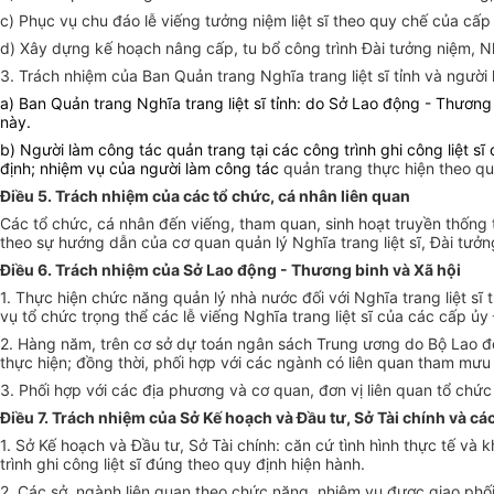
c
)
Phục vụ chu đáo lễ viếng tưởng niệm liệt s
ĩ
theo quy chế của
cấp 
d
)
Xây dựng kế hoạch nâng cấp, tu bổ công trình
Đài tưởng niệm, N
3. Trách nhiệm của Ban Quản trang Nghĩa trang liệt sĩ tỉnh và người 
a) Ban Quản trang Nghĩa trang liệt sĩ tỉnh: do Sở Lao động - Thương
này.
b) Người làm công tác quản trang tại các công trình ghi công liệt 
định; nhiệm vụ của người làm công tác
quản trang thực hiện theo qu
Điều 5. Trách nhiệm của các tổ chức, cá nhân liên quan
Các tổ chức, cá nhân đến viếng, tham quan, sinh hoạt truyền thống tạ
theo sự hướng dẫn của cơ quan quản lý Nghĩa trang liệt sĩ, Đài tưởng n
Điều 6. Trách nhiệm của Sở Lao động - Thương binh và Xã hội
1. Thực hiện chức năng quản lý nhà nước đối với Nghĩa trang liệt sĩ 
vụ tổ chức trọng thể các lễ viếng Nghĩa trang liệt sĩ của các cấp ủ
2. Hàng năm, trên cơ sở dự toán ngân sách Trung ương do Bộ Lao độn
thực hiện; đồng thời, phối hợp với các ngành có liên quan tham mưu
3
. Phối hợp với các địa phương
và cơ quan, đơn vị liên quan tổ chứ
Điều 7. Trách nhiệm của Sở Kế hoạch và Đầu tư, Sở Tài chính và cá
1. Sở Kế hoạch và Đầu tư, Sở Tài chính: căn cứ tình hình thực tế v
trình ghi công liệt sĩ đúng theo quy định hiện hành.
2. Các sở, ngành liên quan theo chức năng, nhiệm vụ được giao phối