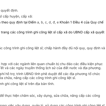
,
quyết định.
sĩ cấp huyện, cấp xã:
n theo quy định tại Điểm
a, b, c, d, đ, e
Khoản 1 Điều 4 của Quy chế
 trang các công trình ghi công liệt sĩ cấp xã do UBND cấp xã quyết
c công trình ghi công liệt sĩ; chấp hành đầy đủ nội quy, quy định và
hối hợp với các ngành liên quan chuẩn bị chu đáo các điều kiện phục
 Tết và các ngày truyền thống lịch sử của đất nước và địa phương.
phí hỗ trợ, trình UBND tỉnh phê duyệt để các địa phương tổ chức
 chữa, nâng cấp các công trình ghi công liệt sĩ.
nh ghi công liệt s
ĩ trên địa bàn tỉnh.
hí để thực hiện chăm sóc, xây dựng, sửa chữa, nâng cấp các công
ng việc xây dựng, quản lý, sử dụng các công trình ghi công liệt sĩ.