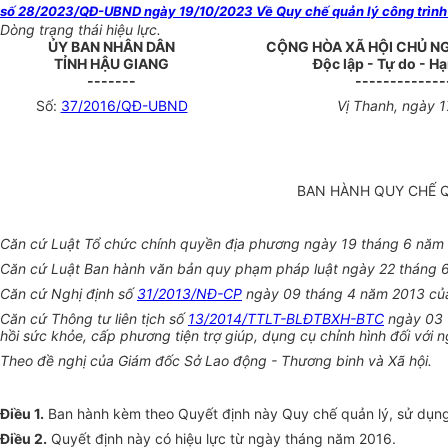
số 28/2023/QĐ-UBND ngày 19/10/2023 Về Quy chế quản lý công trình ghi 
Dòng trạng thái hiệu lực.
ỦY BAN NHÂN DÂN
CỘNG HÒA XÃ HỘI CHỦ N
TỈNH HẬU GIANG
Độc lập - Tự do - H
-------
-------------
Số:
37/2016/QĐ-UBND
Vị Thanh, ngày 
BAN HÀNH QUY CHẾ Q
Căn cứ Luật Tổ chức chính quyền địa phương ngày 19 tháng 6 năm
Căn cứ Luật Ban hành văn bản quy phạm pháp luật ngày 22 tháng 
Căn cứ Nghị định số
31/2013/NĐ-CP
ngày 09 tháng 4 năm 2013 của 
Căn cứ Thông tư liên tịch số
13/2014/TTLT-BLĐTBXH-BTC
ngày 03 t
hồi sức khỏe, cấp phương tiện trợ giúp, dụng cụ chỉnh hình đối với n
Theo đề nghị của Giám đốc Sở Lao động - Thương binh và Xã hội.
Điều 1.
Ban hành kèm theo Quyết định này Quy chế quản lý, sử dụng cá
Điều 2
.
Quyết định này có hiệu lực từ ngày tháng năm 2016.