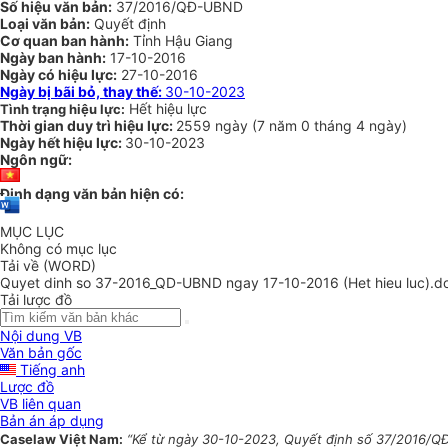
Số hiệu văn bản:
37/2016/QĐ-UBND
Loại văn bản:
Quyết định
Cơ quan ban hành:
Tỉnh Hậu Giang
Ngày ban hành:
17-10-2016
Ngày có hiệu lực:
27-10-2016
Ngày bị bãi bỏ, thay thế:
30-10-2023
Hết hiệu lực
Tình trạng hiệu lực:
Thời gian duy trì hiệu lực:
2559 ngày
(
7 năm
0 tháng
4 ngày
)
Ngày hết hiệu lực:
30-10-2023
Ngôn ngữ:
Định dạng văn bản hiện có:
MỤC LỤC
Không có mục lục
Tải về (WORD)
Quyet dinh so 37-2016_QD-UBND ngay 17-10-2016 (Het hieu luc).d
Tải lược đồ
Nội dung VB
Văn bản gốc
Tiếng anh
Lược đồ
VB liên quan
Bản án áp dụng
Caselaw Việt Nam:
“Kể từ ngày 30-10-2023, Quyết định số 37/2016/QĐ-