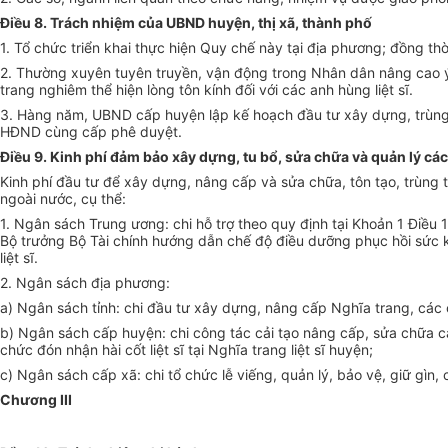
Điều 8. Trách nhiệm của UBND huyện, thị xã, thành phố
1. Tổ chức triển khai thực hiện Quy chế này tại địa phương; đồng thờ
2
. Thường xuyên tuyên truyền, vận động trong
N
hân dân nâng cao ý
trang nghiêm
thể hiện lòng tôn kính đối với các anh hùng liệt sĩ.
3
.
Hàng năm, UBND cấp huyện lập kế hoạch đầu tư xây dựng, trùng tu
HĐND cùng cấp phê duyệt.
Điều 9. Kinh phí đảm bảo xây dựng, tu bổ, sửa chữa và quản lý các 
Kinh phí đầu tư để xây dựng, nâng cấp và sửa chữa, tôn tạo, trùng 
ngoài nước, cụ thể:
1. Ngân sách Trung ương: chi hỗ trợ theo quy định tại Khoản 1 Điều 1
Bộ trưởng Bộ Tài chính hướng dẫn chế độ điều dưỡng phục hồi sức kh
liệt sĩ.
2. Ngân sách địa phương:
a) Ngân sách tỉnh: chi đầu tư xây dựng, nâng cấp Nghĩa trang, các cô
b) Ngân sách cấp huyện: chi công tác cải tạo nâng cấp, sửa chữa các 
chức đón nhận hài cốt liệt sĩ tại Nghĩa trang liệt sĩ huyện;
c) Ngân sách cấp xã: chi tổ chức lễ viếng, quản lý, bảo vệ, giữ gìn, 
Chương
III