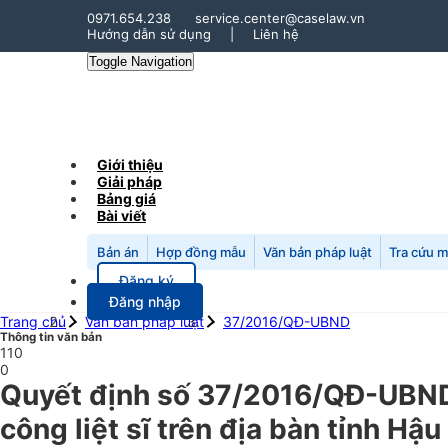
0971.654.238
service.center@caselaw.vn
Hướng dẫn sử dụng
|
Liên hệ
Toggle Navigation
Giới thiệu
Giải pháp
Bảng giá
Bài viết
Bản án
Hợp đồng mẫu
Văn bản pháp luật
Tra cứu 
Đăng ký
Đăng nhập
Trang chủ
Văn bản pháp luật
37/2016/QĐ-UBND
Thông tin văn bản
110
0
Quyết định số 37/2016/QĐ-UBND 
công liệt sĩ trên địa bàn tỉnh Hậ