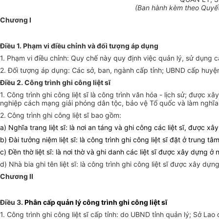
(Ban hành kèm theo Quyết
Chương I
Điều 1. Phạm vi điều chỉnh và đối tượng áp dụng
1. Phạm vi điều chỉnh: Quy chế này quy định việc quản lý, sử dụng các
2. Đối tượng áp dụng: Các sở, ban, ngành cấp tỉnh; UBND cấp huyện
Điều 2
. Công trình ghi công liệt sĩ
1. Công trình ghi công liệt sĩ là công trình văn hóa - lịch sử; đượ
nghiệp cách mạng giải phóng dân tộc, bảo vệ Tổ quốc và làm nghĩa v
2.
Công trình ghi công liệt sĩ bao gồm:
a) Nghĩa trang liệt sĩ: là nơi an táng và ghi công các liệt sĩ, được xâ
b) Đài tưởng niệm liệt sĩ: là công trình ghi công liệt sĩ đặt ở trung t
c) Đền thờ liệt sĩ: là nơi thờ và ghi danh các liệt sĩ được xây dựng ở n
d) Nhà bia ghi tên liệt sĩ: là công trình ghi công liệt sĩ được xây dựn
Chương II
Điều 3.
Phân cấp quản lý công trình ghi công liệt sĩ
1
.
Công trình ghi công liệt sĩ cấp tỉnh: do UBND tỉnh quản lý; Sở La