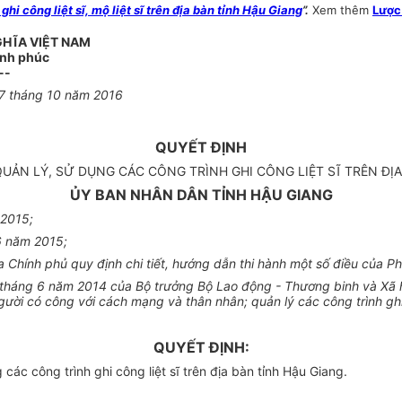
công liệt sĩ, mộ liệt sĩ trên địa bàn tỉnh Hậu Giang
”.
Xem thêm
Lược
GHĨA VIỆT NAM
ạnh phúc
--
17 tháng 10 năm 2016
QUYẾT ĐỊNH
UẢN LÝ, SỬ DỤNG CÁC CÔNG TRÌNH GHI CÔNG LIỆT SĨ TRÊN ĐỊA
ỦY BAN NHÂN DÂN TỈNH HẬU GIANG
 2015;
6 năm 2015;
Chính phủ quy định chi tiết, hướng dẫn thi hành một số điều của P
háng 6 năm 2014 của Bộ trưởng Bộ Lao động - Thương binh và Xã h
gười có công với cách mạng và thân nhân; quản lý các công trình ghi 
QUYẾT ĐỊNH:
c công trình ghi công liệt sĩ trên địa bàn tỉnh Hậu Giang.