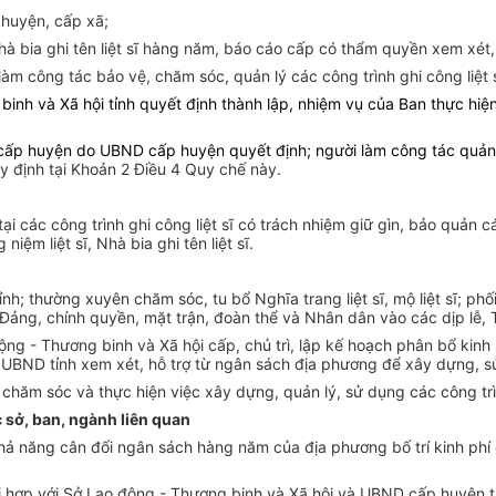
huyện, cấp xã;
hà bia
ghi tên liệt sĩ hàng năm
,
báo cáo cấp có thẩm quyền xem xét
làm công tác bảo vệ, chăm sóc, quản lý các công trình ghi công liệt 
 binh và Xã hội tỉnh quyết định thành lập, nhiệm vụ của Ban thực hiệ
sĩ cấp huyện do UBND cấp huyện quyết định; người làm công tác quản
y định tại Khoản 2 Điều 4 Quy chế này.
i các công trình ghi công liệt sĩ có trách nhiệm giữ gìn, bảo quản cá
iệm liệt sĩ, Nhà bia ghi tên liệt sĩ.
tỉnh; thường xuyên chăm sóc, tu bổ Nghĩa trang liệt sĩ, mộ liệt sĩ; p
y Đảng, chính quyền, mặt trận, đoàn thể và Nhân dân vào các dịp lễ,
g - Thương binh và Xã hội cấp, chủ trì, lập kế hoạch phân bổ kinh 
 UBND tỉnh xem xét, hỗ trợ từ ngân sách địa phương để xây dựng, sửa
c chăm sóc và
thực hiện việc xây dựng
,
quản lý, sử dụng các công trì
c sở, ban, ngành liên quan
à khả năng cân đối ngân sách hàng năm của địa phương bố trí kinh p
 hợp với Sở Lao động - Thương binh và Xã hội và UBND cấp huyện tro