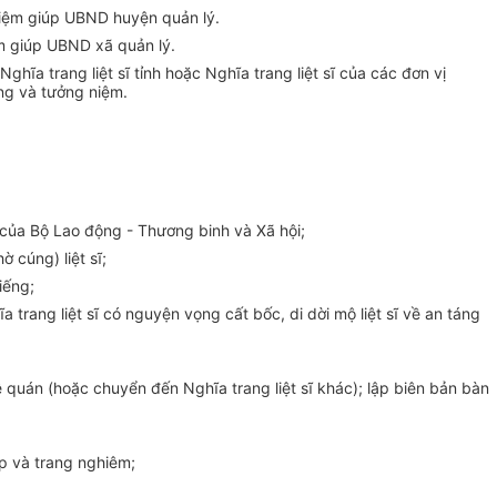
hiệm giúp UBND huyện quản lý.
ệm giúp UBND xã quản lý.
hĩa trang liệt sĩ tỉnh hoặc Nghĩa trang liệt sĩ của các đơn vị
ếng và tưởng niệm.
của Bộ Lao động - Thương binh và Xã hội
;
thờ cúng)
liệt s
ĩ;
viếng
;
ĩa trang liệt sĩ có nguyện vọng cất bốc, di dời mộ liệt sĩ về an táng
ê quán (hoặc chuyển đến Nghĩa trang liệt sĩ khác); lập biên bản bàn
p và trang nghiêm
;