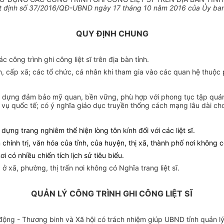
 định số
37
/2016/QĐ-UBND ngày
17
tháng
10
năm 2016 của Ủy ban
QUY ĐỊNH CHUNG
 công trình ghi công liệt sĩ trên địa bàn tỉnh.
, cấp xã; các tổ chức, cá nhân khi tham gia vào các quan hệ thuộc 
c xây dựng đảm bảo mỹ quan, bền vững, phù hợp với phong tục tập quán
ụ quốc tế; có ý nghĩa giáo dục truyền thống cách mạng lâu dài cho 
y dựng trang nghiêm thể hiện lòng tôn kính đối với các liệt sĩ.
âm chính trị, văn hóa của tỉnh, của huyện, thị xã, thành phố nơi không c
ơi có nhiều chiến tích lịch sử tiêu biểu.
g ở xã, phường, thị trấn nơi không có Nghĩa trang liệt sĩ.
QUẢN LÝ CÔNG TRÌNH GHI CÔNG LIỆT SĨ
o động - Thương binh và Xã hội có trách nhiệm giúp UBND tỉnh quản lý