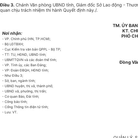
Điều 3
.
Chánh Văn phòng UBND tỉnh, Giám đốc Sở Lao động - Thương b
quan chịu trách nhiệm thi hành Quyết định này./.
TM. ỦY BA
KT. CH
Nơi nhận:
PHÓ CH
-
VP. Chính phủ (HN, TP.HCM);
- Bộ LĐTBXH;
- Cục Kiểm tra văn bản QPPL - Bộ TP;
- TT: TU, HĐND, UBND tỉnh;
- UBMTTQVN và các đoàn thể tỉnh;
Đồng Vă
- VP. Tỉnh ủy, các Ban Đảng;
- VP: Đoàn ĐBQH, HĐND tỉnh;
- Như Điều 3;
- Sở, ban, ngành tỉnh;
- UBND huyện, thị xã, thành phố;
- UBND xã, phường, thị trấn;
- Cơ quan Báo, Đài tỉnh;
- Công báo tỉnh;
- Cổng Thông tin điện tử tỉnh;
- Lưu: VT
.
QUẢN LÝ, S