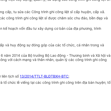
ng cấp, tu sửa các Công trình ghi công liệt sĩ cấp huyện, cấp xã.
 các
c
ông trình ghi công liệt s
ĩ
được chăm sóc chu đáo, bền đẹp và
án kế hoạch vốn đầu tư xây dựng cơ bản của địa phương, trình
 cấp và huy động sự đóng góp của các tổ chức, cá nhân trong và
6 năm 2014 của Bộ trưởng Bộ Lao động - Thương binh và Xã hội và
công với cách mạng và thân nhân, quản lý các công trình ghi công
 liên tịch số
13/2014/TTLT-BLĐTBXH-BTC
;
à tổ chức lễ viếng tại các công trình ghi công trên địa bàn huyện; tổ