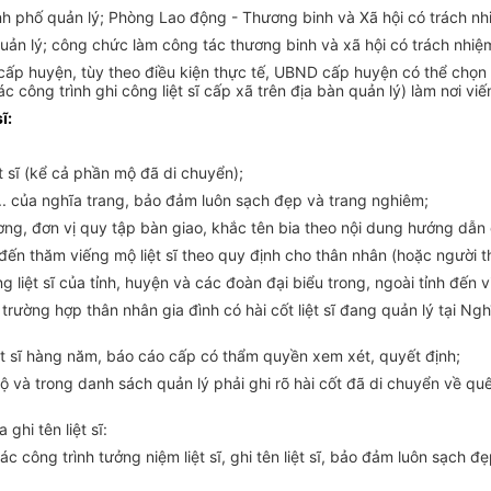
nh phố
quản lý; Phòng Lao động - Thương binh và Xã hội có trách n
 quản lý; công chức làm công tác thương binh và xã hội có trách nhi
cấp huyện, tùy theo điều kiện thực tế, UBND cấp huyện có thể chọn Ng
c công trình ghi công liệt sĩ cấp xã trên địa bàn quản lý) làm nơi vi
ĩ:
t sĩ (kể cả phần mộ đã di chuyển);
..
của nghĩa trang, bảo đảm luôn sạch đẹp và trang nghiêm
;
ương, đơn vị quy tập bàn giao
, khắc tên bia theo
nội dung hướng dẫn 
 đến thăm viếng mộ liệt s
ĩ
theo quy định cho thân nhân
(hoặc người 
g liệt s
ĩ
của tỉnh, huyện và các đoàn đại biểu trong, ngoài tỉnh đến 
g trường hợp thân nhân gia đình có
hài cốt
liệt s
ĩ đang quản lý
tại
N
gh
t s
ĩ
hàng năm
,
báo cáo cấp có thẩm quyền xem xét, quyết định
;
ộ và trong danh sách quản lý phải ghi rõ hài cốt đã di chuyển về qu
ia
ghi tên liệt s
ĩ:
các
c
ông trình tưởng niệm liệt sĩ, ghi tên liệt s
ĩ, b
ảo đảm luôn sạch đẹ