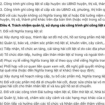
2. Công trình ghi công liệt sĩ cấp huyện: do UBND huyện, thị xã, thà
3. Công trình ghi công liệt sĩ cấp xã: do UBND xã, phường, thị trấn
Đối với các huyện không có Nghĩa trang liệt sĩ hoặc Đài tưởng niệm 
huyện, thị xã, thành phố khác trên địa bàn tỉnh (hoặc một trong số cá
Điều 4. Trách nhiệm quản lý, sử dụng các công trình ghi công liệt s
1. Đối với
N
ghĩa trang liệt s
ĩ:
a) Xây dựng nội quy, thành lập sơ đồ mộ chí, hồ sơ từng phần mộ liệ
b)
Quản lý, bảo vệ, chăm sóc phần mộ liệt s
ĩ
, khuôn viên
, cây cảnh,.
c)
Tiếp nhận, tổ chức an táng, cải táng hài cốt liệt sĩ do các địa ph
d)
Tổ chức đón tiếp, hướng dẫn thân nhân liệt s
ĩ
trong và ngoài tỉnh
đ)
Phục vụ lễ viếng
N
ghĩa trang liệt sĩ theo quy chế viếng
N
ghĩa tran
e)
Phối hợp với cơ quan liên quan xem xét, đề nghị giải quyết nhữn
tại quê nhà
(hoặc đến Nghĩa trang liệt sĩ khác)
theo qu
y
định
;
g)
Xây dựng kế hoạch nâng cấp, tu bổ các phần mộ,
N
ghĩa trang liệ
h) Đối với các phần mộ đã di chuyển hài cốt, được sửa chữa lại vỏ m
giao hài cốt cho thân nhân liệt sĩ và lưu giữ hồ sơ di chuyển.
2. Đối với các
c
ông trình
Đài
tưởng niệm liệt s
ĩ
,
Đền thờ liệt sĩ, Nhà b
a
)
Quản lý, bảo vệ, chăm sóc cây cảnh và các hạng mục khác của 
b
)
Đón tiếp và hướng dẫn các tổ chức và
N
hân dân đến thăm viếng
;